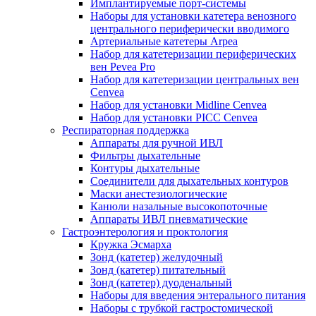
Имплантируемые порт‑системы
Наборы для установки катетера венозного
центрального периферически вводимого
Артериальные катетеры Arpea
Набор для катетеризации периферических
вен Pevea Pro
Набор для катетеризации центральных вен
Cenvea
Набор для установки Midline Cenvea
Набор для установки PICC Cenvea
Респираторная поддержка
Аппараты для ручной ИВЛ
Фильтры дыхательные
Контуры дыхательные
Соединители для дыхательных контуров
Маски анестезиологические
Канюли назальные высокопоточные
Аппараты ИВЛ пневматические
Гастроэнтерология и проктология
Кружка Эсмарха
Зонд (катетер) желудочный
Зонд (катетер) питательный
Зонд (катетер) дуоденальный
Наборы для введения энтерального питания
Наборы с трубкой гастростомической