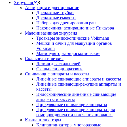
Хирургия
Аспирация и дренирование
Дренажные трубки
Дренажные емкости
Наборы для дренирования ран
Наконечники аспирационные Янкауэра
Малоинвазивная хирургия
Троакары эндоскопические Volkmann
Мешки и сачки для эвакуации органов
Volkmann
Манипуляторы эндоскопические
Скальпели и лезвия
Лезвия для скальпелей
Скальпели одноразовые
Сшивающие аппараты и кассеты
Линейные сшивающие аппараты и кассеты
Линейные сшивающе-режущие аппараты и
кассеты
Эндоскопические линейные сшивающие
аппараты и кассеты
Циркулярные сшивающие аппараты
Циркулярные сшивающие аппараты для
геморроидопексии и лечения пролапса
Клипаппликаторы
Клипаппликаторы многоразовые