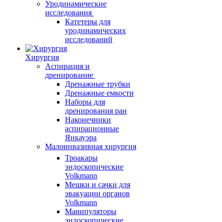
Уродинамические
исследования
Катетеры для
уродинамических
исследований
Хирургия
Аспирация и
дренирование
Дренажные трубки
Дренажные емкости
Наборы для
дренирования ран
Наконечники
аспирационные
Янкауэра
Малоинвазивная хирургия
Троакары
эндоскопические
Volkmann
Мешки и сачки для
эвакуации органов
Volkmann
Манипуляторы
эндоскопические