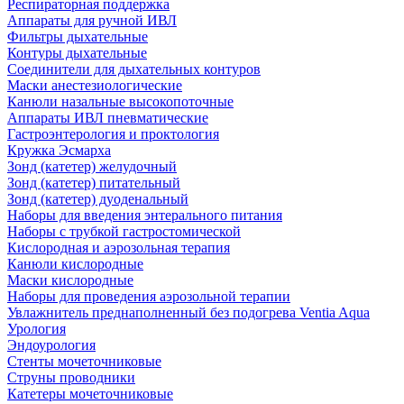
Респираторная поддержка
Аппараты для ручной ИВЛ
Фильтры дыхательные
Контуры дыхательные
Соединители для дыхательных контуров
Маски анестезиологические
Канюли назальные высокопоточные
Аппараты ИВЛ пневматические
Гастроэнтерология и проктология
Кружка Эсмарха
Зонд (катетер) желудочный
Зонд (катетер) питательный
Зонд (катетер) дуоденальный
Наборы для введения энтерального питания
Наборы с трубкой гастростомической
Кислородная и аэрозольная терапия
Канюли кислородные
Маски кислородные
Наборы для проведения аэрозольной терапии
Увлажнитель преднаполненный без подогрева Ventia Aqua
Урология
Эндоурология
Стенты мочеточниковые
Струны проводники
Катетеры мочеточниковые