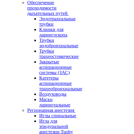
Обеспечение
проходимости
дыхательных путей
Эндотрахеальные
трубки
Клинки для
ларингоскопа
Трубки
эндобронхиальные
Трубки
трахеостомические
Закрытые
аспирационные
системы (ЗАС)
Катетеры
аспирационные
трахеобронхиальные
Воздуховоды
Маски
ларингеальные
Регионарная анестезия
Иглы спинальные
Игла для
эпидуральной
анестезии Tuohy