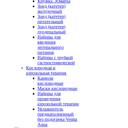
Кружка Эсмарха
Зонд (катетер)
желудочный
Зонд (катетер)
питательный
Зонд (катетер)
дуоденальный
Наборы для
введения
энтерального
питания
Наборы с трубкой
гастростомической
Кислородная и
аэрозольная терапия
Канюли
кислородные
Маски кислородные
Наборы для
проведения
аэрозольной терапии
Увлажнитель
преднаполненный
без подогрева Ventia
Aqua