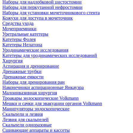
Наборы для надлобковой цистостомии
Наборы для перкутанной нефростомии
Наборы для установки мочеточникового стента
Кожухи для доступа в мочеточник
Средства ухода
Мочеприемники
Уретральные катетеры
Катетеры Фолея
Катетеры Нелатона
Уродинамические исследования
Катетеры для уродинамических исследований
Хирургия
Аспирация и дренирование
Дренажные трубки
Дренажные емкости
Наборы для дренирования ран
Наконечники аспирационные Янкауэра
Малоинвазивная хирургия
Троакары эндоскопические Volkmann
Мешки и сачки для эвакуации органов Volkmann
Манипуляторы эндоскопические
Скальпели и лезвия
Лезвия для скальпелей
Скальпели одноразовые
Сшивающие аппараты и кассеты