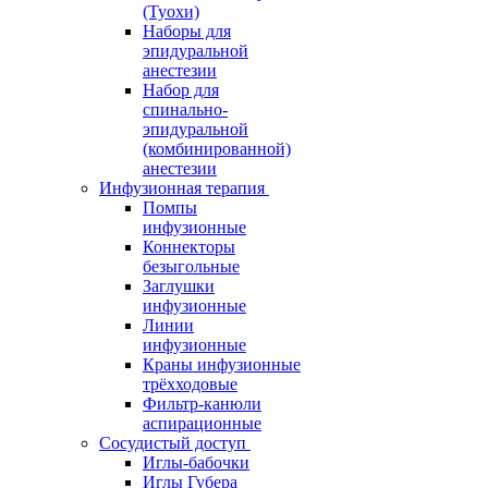
(Туохи)
Наборы для
эпидуральной
анестезии
Набор для
спинально-
эпидуральной
(комбинированной)
анестезии
Инфузионная терапия
Помпы
инфузионные
Коннекторы
безыгольные
Заглушки
инфузионные
Линии
инфузионные
Краны инфузионные
трёхходовые
Фильтр-канюли
аспирационные
Сосудистый доступ
Иглы-бабочки
Иглы Губера