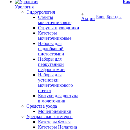
Как
Урология
Эндоурология
Блог
Бренды
Стенты
Акции
мочеточниковые
Струны проводники
Катетеры
мочеточниковые
Наборы для
надлобковой
цистостомии
Наборы для
перкутанной
нефростомии
Наборы для
установки
мочеточникового
стента
Кожухи для доступа
в мочеточник
Средства ухода
Мочеприемники
Уретральные катетеры
Катетеры Фолея
Катетеры Нелатона