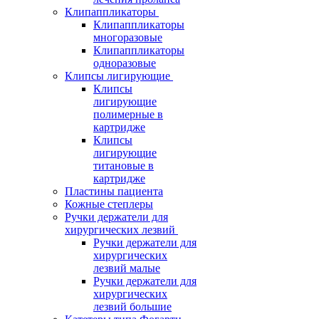
Клипаппликаторы
Клипаппликаторы
многоразовые
Клипаппликаторы
одноразовые
Клипсы лигирующие
Клипсы
лигирующие
полимерные в
картридже
Клипсы
лигирующие
титановые в
картридже
Пластины пациента
Кожные степлеры
Ручки держатели для
хирургических лезвий
Ручки держатели для
хирургических
лезвий малые
Ручки держатели для
хирургических
лезвий большие