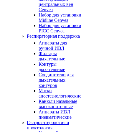
центральных вен
Cenvea
Набор для установки
Midline Cenvea
Набор для установки
PICC Cenvea
Респираторная поддержка
Аппараты для
ручной ИВЛ
Фильтры
дыхательные
Контуры
дыхательные
Соединители для
дыхательных
контуров
Маски
анестезиологические
Канюли назальные
высокопоточные
Аппараты ИВЛ
пневматические
Гастроэнтерология и
проктология