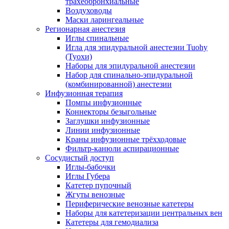
трахеобронхиальные
Воздуховоды
Маски ларингеальные
Регионарная анестезия
Иглы спинальные
Игла для эпидуральной анестезии Tuohy
(Туохи)
Наборы для эпидуральной анестезии
Набор для спинально-эпидуральной
(комбинированной) анестезии
Инфузионная терапия
Помпы инфузионные
Коннекторы безыгольные
Заглушки инфузионные
Линии инфузионные
Краны инфузионные трёхходовые
Фильтр-канюли аспирационные
Сосудистый доступ
Иглы-бабочки
Иглы Губера
Катетер пупочный
Жгуты венозные
Периферические венозные катетеры
Наборы для катетеризации центральных вен
Катетеры для гемодиализа