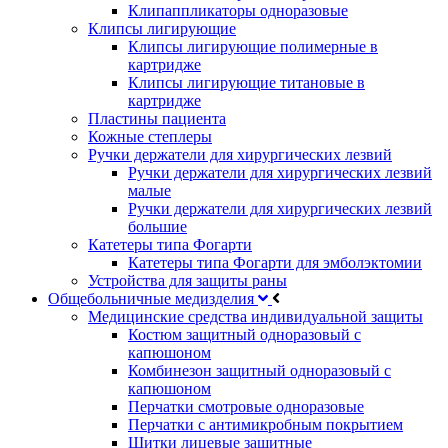
Клипаппликаторы одноразовые
Клипсы лигирующие
Клипсы лигирующие полимерные в
картридже
Клипсы лигирующие титановые в
картридже
Пластины пациента
Кожные степлеры
Ручки держатели для хирургических лезвий
Ручки держатели для хирургических лезвий
малые
Ручки держатели для хирургических лезвий
большие
Катетеры типа Фогарти
Катетеры типа Фогарти для эмболэктомии
Устройства для защиты раны
Общебольничные медизделия
Медицинские средства индивидуальной защиты
Костюм защитный одноразовый с
капюшоном
Комбинезон защитный одноразовый с
капюшоном
Перчатки смотровые одноразовые
Перчатки с антимикробным покрытием
Щитки лицевые защитные