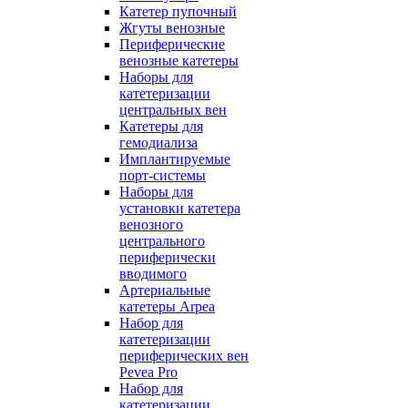
Катетер пупочный
Жгуты венозные
Периферические
венозные катетеры
Наборы для
катетеризации
центральных вен
Катетеры для
гемодиализа
Имплантируемые
порт‑системы
Наборы для
установки катетера
венозного
центрального
периферически
вводимого
Артериальные
катетеры Arpea
Набор для
катетеризации
периферических вен
Pevea Pro
Набор для
катетеризации