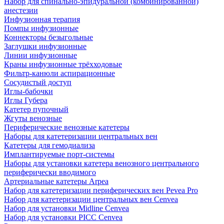
Набор для спинально-эпидуральной (комбинированной)
анестезии
Инфузионная терапия
Помпы инфузионные
Коннекторы безыгольные
Заглушки инфузионные
Линии инфузионные
Краны инфузионные трёхходовые
Фильтр-канюли аспирационные
Сосудистый доступ
Иглы-бабочки
Иглы Губера
Катетер пупочный
Жгуты венозные
Периферические венозные катетеры
Наборы для катетеризации центральных вен
Катетеры для гемодиализа
Имплантируемые порт‑системы
Наборы для установки катетера венозного центрального
периферически вводимого
Артериальные катетеры Arpea
Набор для катетеризации периферических вен Pevea Pro
Набор для катетеризации центральных вен Cenvea
Набор для установки Midline Cenvea
Набор для установки PICC Cenvea