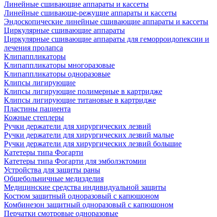
Линейные сшивающие аппараты и кассеты
Линейные сшивающе-режущие аппараты и кассеты
Эндоскопические линейные сшивающие аппараты и кассеты
Циркулярные сшивающие аппараты
Циркулярные сшивающие аппараты для геморроидопексии и
лечения пролапса
Клипаппликаторы
Клипаппликаторы многоразовые
Клипаппликаторы одноразовые
Клипсы лигирующие
Клипсы лигирующие полимерные в картридже
Клипсы лигирующие титановые в картридже
Пластины пациента
Кожные степлеры
Ручки держатели для хирургических лезвий
Ручки держатели для хирургических лезвий малые
Ручки держатели для хирургических лезвий большие
Катетеры типа Фогарти
Катетеры типа Фогарти для эмболэктомии
Устройства для защиты раны
Общебольничные медизделия
Медицинские средства индивидуальной защиты
Костюм защитный одноразовый с капюшоном
Комбинезон защитный одноразовый с капюшоном
Перчатки смотровые одноразовые