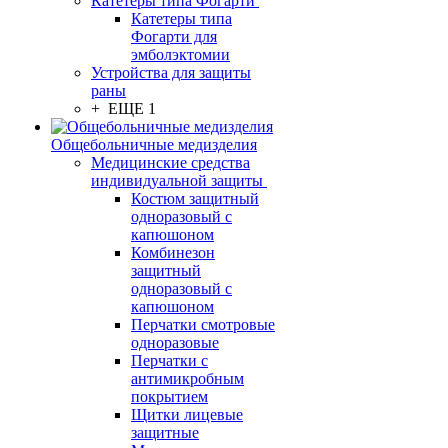
Катетеры типа Фогарти
Катетеры типа
Фогарти для
эмболэктомии
Устройства для защиты
раны
+ ЕЩЕ 1
Общебольничные медизделия
Медицинские средства
индивидуальной защиты
Костюм защитный
одноразовый с
капюшоном
Комбинезон
защитный
одноразовый с
капюшоном
Перчатки смотровые
одноразовые
Перчатки с
антимикробным
покрытием
Щитки лицевые
защитные