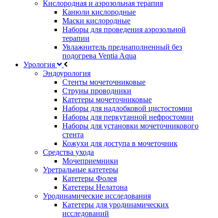
Кислородная и аэрозольная терапия
Канюли кислородные
Маски кислородные
Наборы для проведения аэрозольной
терапии
Увлажнитель преднаполненный без
подогрева Ventia Aqua
Урология
Эндоурология
Стенты мочеточниковые
Струны проводники
Катетеры мочеточниковые
Наборы для надлобковой цистостомии
Наборы для перкутанной нефростомии
Наборы для установки мочеточникового
стента
Кожухи для доступа в мочеточник
Средства ухода
Мочеприемники
Уретральные катетеры
Катетеры Фолея
Катетеры Нелатона
Уродинамические исследования
Катетеры для уродинамических
исследований