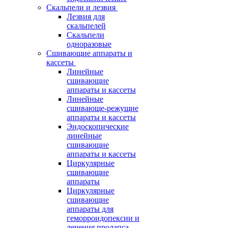
Скальпели и лезвия
Лезвия для
скальпелей
Скальпели
одноразовые
Сшивающие аппараты и
кассеты
Линейные
сшивающие
аппараты и кассеты
Линейные
сшивающе-режущие
аппараты и кассеты
Эндоскопические
линейные
сшивающие
аппараты и кассеты
Циркулярные
сшивающие
аппараты
Циркулярные
сшивающие
аппараты для
геморроидопексии и
лечения пролапса