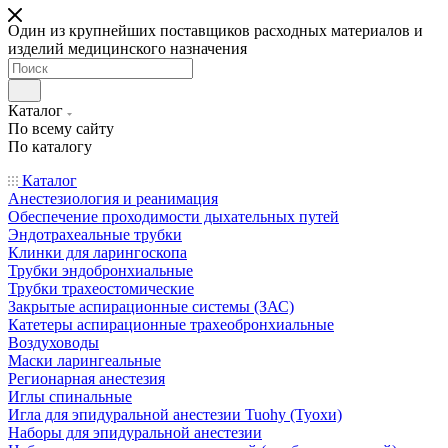
Один из крупнейших поставщиков расходных материалов и
изделий медицинского назначения
Каталог
По всему сайту
По каталогу
Каталог
Анестезиология и реанимация
Обеспечение проходимости дыхательных путей
Эндотрахеальные трубки
Клинки для ларингоскопа
Трубки эндобронхиальные
Трубки трахеостомические
Закрытые аспирационные системы (ЗАС)
Катетеры аспирационные трахеобронхиальные
Воздуховоды
Маски ларингеальные
Регионарная анестезия
Иглы спинальные
Игла для эпидуральной анестезии Tuohy (Туохи)
Наборы для эпидуральной анестезии