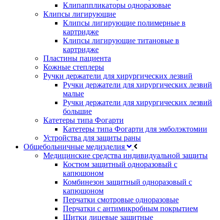
Клипаппликаторы одноразовые
Клипсы лигирующие
Клипсы лигирующие полимерные в
картридже
Клипсы лигирующие титановые в
картридже
Пластины пациента
Кожные степлеры
Ручки держатели для хирургических лезвий
Ручки держатели для хирургических лезвий
малые
Ручки держатели для хирургических лезвий
большие
Катетеры типа Фогарти
Катетеры типа Фогарти для эмболэктомии
Устройства для защиты раны
Общебольничные медизделия
Медицинские средства индивидуальной защиты
Костюм защитный одноразовый с
капюшоном
Комбинезон защитный одноразовый с
капюшоном
Перчатки смотровые одноразовые
Перчатки с антимикробным покрытием
Щитки лицевые защитные