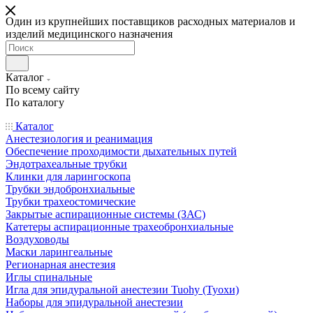
Один из крупнейших поставщиков расходных материалов и
изделий медицинского назначения
Каталог
По всему сайту
По каталогу
Каталог
Анестезиология и реанимация
Обеспечение проходимости дыхательных путей
Эндотрахеальные трубки
Клинки для ларингоскопа
Трубки эндобронхиальные
Трубки трахеостомические
Закрытые аспирационные системы (ЗАС)
Катетеры аспирационные трахеобронхиальные
Воздуховоды
Маски ларингеальные
Регионарная анестезия
Иглы спинальные
Игла для эпидуральной анестезии Tuohy (Туохи)
Наборы для эпидуральной анестезии