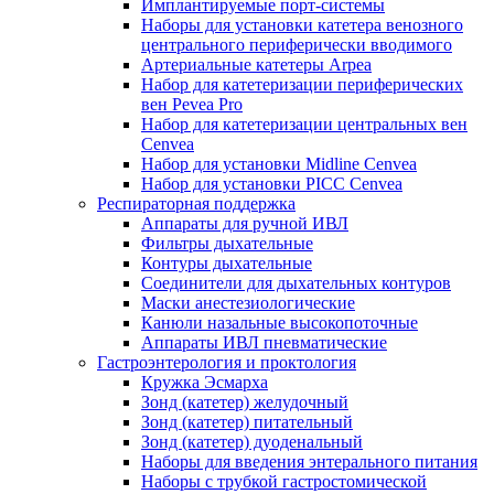
Имплантируемые порт‑системы
Наборы для установки катетера венозного
центрального периферически вводимого
Артериальные катетеры Arpea
Набор для катетеризации периферических
вен Pevea Pro
Набор для катетеризации центральных вен
Cenvea
Набор для установки Midline Cenvea
Набор для установки PICC Cenvea
Респираторная поддержка
Аппараты для ручной ИВЛ
Фильтры дыхательные
Контуры дыхательные
Соединители для дыхательных контуров
Маски анестезиологические
Канюли назальные высокопоточные
Аппараты ИВЛ пневматические
Гастроэнтерология и проктология
Кружка Эсмарха
Зонд (катетер) желудочный
Зонд (катетер) питательный
Зонд (катетер) дуоденальный
Наборы для введения энтерального питания
Наборы с трубкой гастростомической