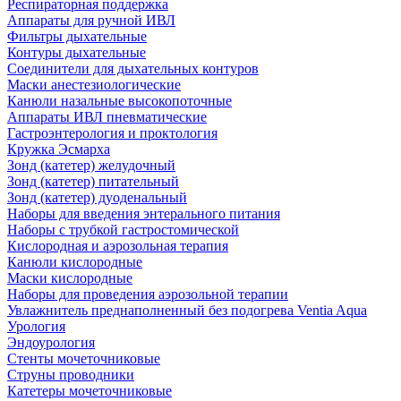
Респираторная поддержка
Аппараты для ручной ИВЛ
Фильтры дыхательные
Контуры дыхательные
Соединители для дыхательных контуров
Маски анестезиологические
Канюли назальные высокопоточные
Аппараты ИВЛ пневматические
Гастроэнтерология и проктология
Кружка Эсмарха
Зонд (катетер) желудочный
Зонд (катетер) питательный
Зонд (катетер) дуоденальный
Наборы для введения энтерального питания
Наборы с трубкой гастростомической
Кислородная и аэрозольная терапия
Канюли кислородные
Маски кислородные
Наборы для проведения аэрозольной терапии
Увлажнитель преднаполненный без подогрева Ventia Aqua
Урология
Эндоурология
Стенты мочеточниковые
Струны проводники
Катетеры мочеточниковые