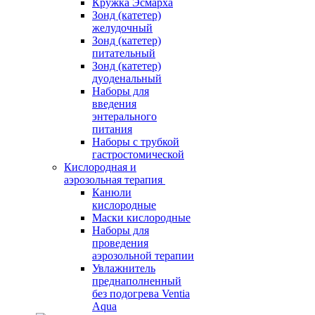
Кружка Эсмарха
Зонд (катетер)
желудочный
Зонд (катетер)
питательный
Зонд (катетер)
дуоденальный
Наборы для
введения
энтерального
питания
Наборы с трубкой
гастростомической
Кислородная и
аэрозольная терапия
Канюли
кислородные
Маски кислородные
Наборы для
проведения
аэрозольной терапии
Увлажнитель
преднаполненный
без подогрева Ventia
Aqua