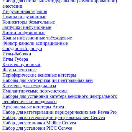
Набор для спинально-эпидуральной (комбинированной)
анестезии
Инфузионная терапия
Помпы инфузионные
Коннекторы безыгольные
Заглушки инфузионные
Линии инфузионные
Краны инфузионные трёхходовые
Фильтр-канюли аспирационные
Сосудистый доступ
Иглы-бабочки
Иглы Губера
Катетер пупочный
Жгуты венозные
Периферические венозные катетеры
Наборы для катетеризации центральных вен
Катетеры для гемодиализа
Имплантируемые порт‑системы
Наборы для установки катетера венозного центрального
периферически вводимого
Артериальные катетеры Arpea
Набор для катетеризации периферических вен Pevea Pro
Набор для катетеризации центральных вен Cenvea
Набор для установки Midline Cenvea
Набор для установки PICC Cenvea