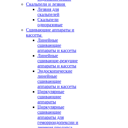
Скальпели и лезвия
Лезвия для
скальпелей
Скальпели
одноразовые
Сшивающие аппараты и
кассеты
Линейные
сшивающие
аппараты и кассеты
Линейные
сшивающе-режущие
аппараты и кассеты
Эндоскопические
линейные
сшивающие
аппараты и кассеты
Циркулярные
сшивающие
аппараты
Циркулярные
сшивающие
аппараты для
геморроидопексии и
лечения пролапса