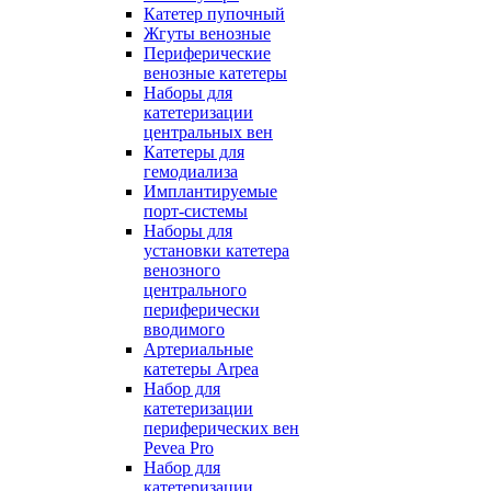
Катетер пупочный
Жгуты венозные
Периферические
венозные катетеры
Наборы для
катетеризации
центральных вен
Катетеры для
гемодиализа
Имплантируемые
порт‑системы
Наборы для
установки катетера
венозного
центрального
периферически
вводимого
Артериальные
катетеры Arpea
Набор для
катетеризации
периферических вен
Pevea Pro
Набор для
катетеризации