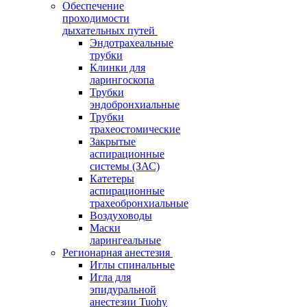
Обеспечение
проходимости
дыхательных путей
Эндотрахеальные
трубки
Клинки для
ларингоскопа
Трубки
эндобронхиальные
Трубки
трахеостомические
Закрытые
аспирационные
системы (ЗАС)
Катетеры
аспирационные
трахеобронхиальные
Воздуховоды
Маски
ларингеальные
Регионарная анестезия
Иглы спинальные
Игла для
эпидуральной
анестезии Tuohy