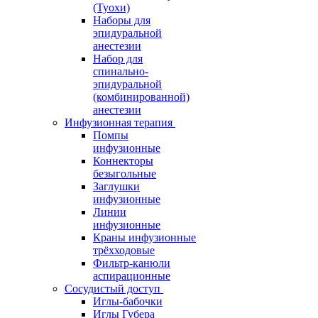
(Туохи)
Наборы для
эпидуральной
анестезии
Набор для
спинально-
эпидуральной
(комбинированной)
анестезии
Инфузионная терапия
Помпы
инфузионные
Коннекторы
безыгольные
Заглушки
инфузионные
Линии
инфузионные
Краны инфузионные
трёхходовые
Фильтр-канюли
аспирационные
Сосудистый доступ
Иглы-бабочки
Иглы Губера