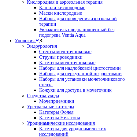
Кислородная и аэрозольная терапия
Канюли кислородные
Маски кислородные
Наборы для проведения аэрозольной
терапии
Увлажнитель преднаполненный без
подогрева Ventia Aqua
Урология
Эндоурология
Стенты мочеточниковые
Струны проводники
Катетеры мочеточниковые
Наборы для надлобковой цистостомии
Наборы для перкутанной нефростомии
Наборы для установки мочеточникового
стента
Кожухи для доступа в мочеточник
Средства ухода
Мочеприемники
Уретральные катетеры
Катетеры Фолея
Катетеры Нелатона
Уродинамические исследования
Катетеры для уродинамических
исследований