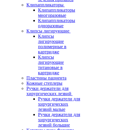
Клипаппликаторы
Клипаппликаторы
многоразовые
Клипаппликаторы
одноразовые
Клипсы лигирующие
Клипсы
лигирующие
полимерные в
картридже
Клипсы
лигирующие
титановые в
картридже
Пластины пациента
Кожные степлеры
Ручки держатели для
хирургических лезвий
Ручки держатели для
хирургических
лезвий малые
Ручки держатели для
хирургических
лезвий большие