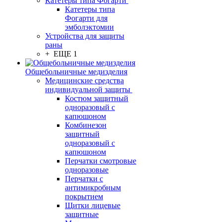
Катетеры типа Фогарти
Катетеры типа
Фогарти для
эмболэктомии
Устройства для защиты
раны
+ ЕЩЕ 1
Общебольничные медизделия
Медицинские средства
индивидуальной защиты
Костюм защитный
одноразовый с
капюшоном
Комбинезон
защитный
одноразовый с
капюшоном
Перчатки смотровые
одноразовые
Перчатки с
антимикробным
покрытием
Щитки лицевые
защитные