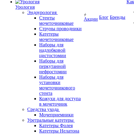
Как
Урология
Эндоурология
Блог
Бренды
Стенты
Акции
мочеточниковые
Струны проводники
Катетеры
мочеточниковые
Наборы для
надлобковой
цистостомии
Наборы для
перкутанной
нефростомии
Наборы для
установки
мочеточникового
стента
Кожухи для доступа
в мочеточник
Средства ухода
Мочеприемники
Уретральные катетеры
Катетеры Фолея
Катетеры Нелатона