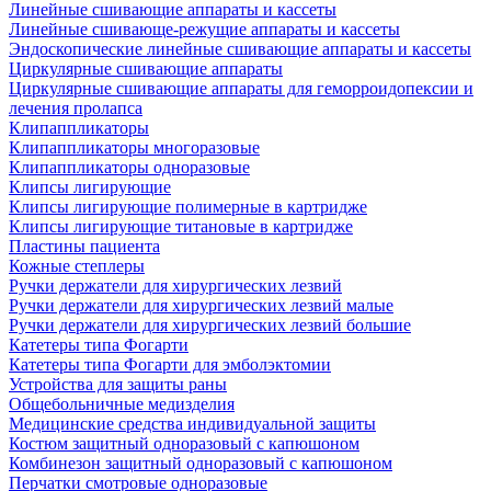
Линейные сшивающие аппараты и кассеты
Линейные сшивающе-режущие аппараты и кассеты
Эндоскопические линейные сшивающие аппараты и кассеты
Циркулярные сшивающие аппараты
Циркулярные сшивающие аппараты для геморроидопексии и
лечения пролапса
Клипаппликаторы
Клипаппликаторы многоразовые
Клипаппликаторы одноразовые
Клипсы лигирующие
Клипсы лигирующие полимерные в картридже
Клипсы лигирующие титановые в картридже
Пластины пациента
Кожные степлеры
Ручки держатели для хирургических лезвий
Ручки держатели для хирургических лезвий малые
Ручки держатели для хирургических лезвий большие
Катетеры типа Фогарти
Катетеры типа Фогарти для эмболэктомии
Устройства для защиты раны
Общебольничные медизделия
Медицинские средства индивидуальной защиты
Костюм защитный одноразовый с капюшоном
Комбинезон защитный одноразовый с капюшоном
Перчатки смотровые одноразовые