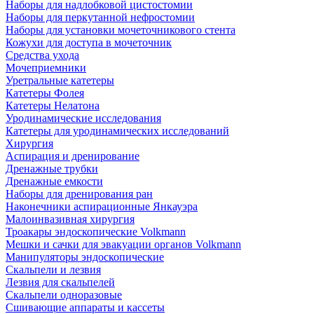
Наборы для надлобковой цистостомии
Наборы для перкутанной нефростомии
Наборы для установки мочеточникового стента
Кожухи для доступа в мочеточник
Средства ухода
Мочеприемники
Уретральные катетеры
Катетеры Фолея
Катетеры Нелатона
Уродинамические исследования
Катетеры для уродинамических исследований
Хирургия
Аспирация и дренирование
Дренажные трубки
Дренажные емкости
Наборы для дренирования ран
Наконечники аспирационные Янкауэра
Малоинвазивная хирургия
Троакары эндоскопические Volkmann
Мешки и сачки для эвакуации органов Volkmann
Манипуляторы эндоскопические
Скальпели и лезвия
Лезвия для скальпелей
Скальпели одноразовые
Сшивающие аппараты и кассеты