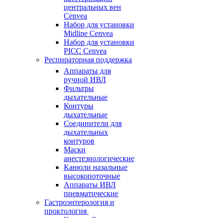
центральных вен
Cenvea
Набор для установки
Midline Cenvea
Набор для установки
PICC Cenvea
Респираторная поддержка
Аппараты для
ручной ИВЛ
Фильтры
дыхательные
Контуры
дыхательные
Соединители для
дыхательных
контуров
Маски
анестезиологические
Канюли назальные
высокопоточные
Аппараты ИВЛ
пневматические
Гастроэнтерология и
проктология