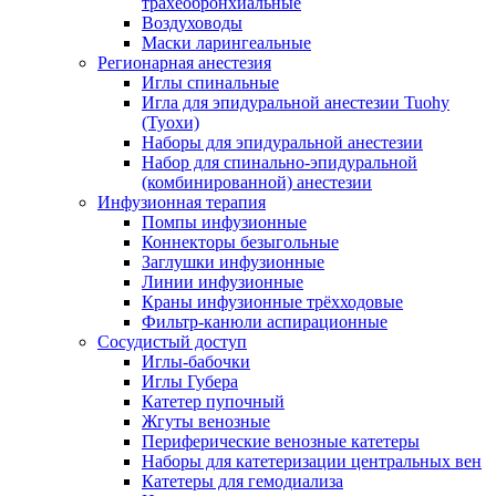
трахеобронхиальные
Воздуховоды
Маски ларингеальные
Регионарная анестезия
Иглы спинальные
Игла для эпидуральной анестезии Tuohy
(Туохи)
Наборы для эпидуральной анестезии
Набор для спинально-эпидуральной
(комбинированной) анестезии
Инфузионная терапия
Помпы инфузионные
Коннекторы безыгольные
Заглушки инфузионные
Линии инфузионные
Краны инфузионные трёхходовые
Фильтр-канюли аспирационные
Сосудистый доступ
Иглы-бабочки
Иглы Губера
Катетер пупочный
Жгуты венозные
Периферические венозные катетеры
Наборы для катетеризации центральных вен
Катетеры для гемодиализа