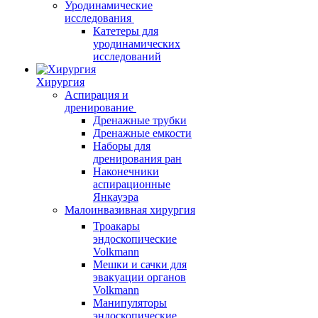
Уродинамические
исследования
Катетеры для
уродинамических
исследований
Хирургия
Аспирация и
дренирование
Дренажные трубки
Дренажные емкости
Наборы для
дренирования ран
Наконечники
аспирационные
Янкауэра
Малоинвазивная хирургия
Троакары
эндоскопические
Volkmann
Мешки и сачки для
эвакуации органов
Volkmann
Манипуляторы
эндоскопические