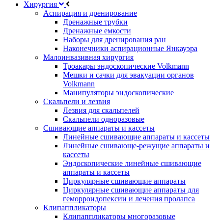
Хирургия
Аспирация и дренирование
Дренажные трубки
Дренажные емкости
Наборы для дренирования ран
Наконечники аспирационные Янкауэра
Малоинвазивная хирургия
Троакары эндоскопические Volkmann
Мешки и сачки для эвакуации органов
Volkmann
Манипуляторы эндоскопические
Скальпели и лезвия
Лезвия для скальпелей
Скальпели одноразовые
Сшивающие аппараты и кассеты
Линейные сшивающие аппараты и кассеты
Линейные сшивающе-режущие аппараты и
кассеты
Эндоскопические линейные сшивающие
аппараты и кассеты
Циркулярные сшивающие аппараты
Циркулярные сшивающие аппараты для
геморроидопексии и лечения пролапса
Клипаппликаторы
Клипаппликаторы многоразовые