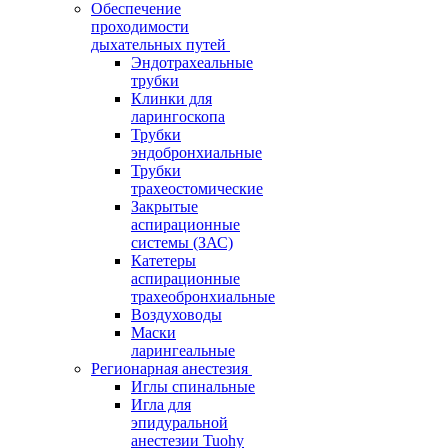
Обеспечение
проходимости
дыхательных путей
Эндотрахеальные
трубки
Клинки для
ларингоскопа
Трубки
эндобронхиальные
Трубки
трахеостомические
Закрытые
аспирационные
системы (ЗАС)
Катетеры
аспирационные
трахеобронхиальные
Воздуховоды
Маски
ларингеальные
Регионарная анестезия
Иглы спинальные
Игла для
эпидуральной
анестезии Tuohy