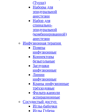
(Туохи)
Наборы для
эпидуральной
анестезии
Набор для
спинально-
эпидуральной
(комбинированной)
анестезии
Инфузионная терапия
Помпы
инфузионные
Коннекторы
безыгольные
Заглушки
инфузионные
Линии
инфузионные
Краны инфузионные
трёхходовые
Фильтр-канюли
аспирационные
Сосудистый доступ
Иглы-бабочки
Иглы Губера