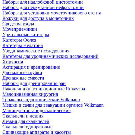
Наборы для надлобковой цистостомии
Наборы для перкутанной нефростомии
Наборы для установки мочеточникового стента
Кожухи для доступа в мочеточник
Средства ухода
Мочеприемники
Уретральные катетеры
Катетеры Фолея
Катетеры Нелатона
Уродинамические исследования
Катетеры для уродинамических исследований
Хирургия
Аспирация и дренирование
Дренажные трубки
Дренажные емкости
Наборы для дренирования ран
Наконечники аспирационные Янкауэра
Малоинвазивная хирургия
Троакары эндоскопические Volkmann
Мешки и сачки для эвакуации органов Volkmann
Манипуляторы эндоскопические
Скальпели и лезвия
Лезвия для скальпелей
Скальпели одноразовые
Сшивающие аппараты и кассеты