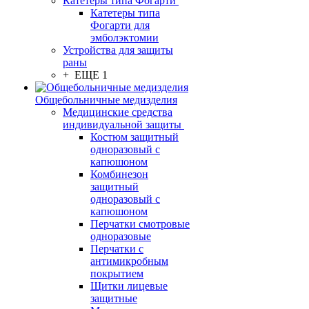
Катетеры типа Фогарти
Катетеры типа
Фогарти для
эмболэктомии
Устройства для защиты
раны
+ ЕЩЕ 1
Общебольничные медизделия
Медицинские средства
индивидуальной защиты
Костюм защитный
одноразовый с
капюшоном
Комбинезон
защитный
одноразовый с
капюшоном
Перчатки смотровые
одноразовые
Перчатки с
антимикробным
покрытием
Щитки лицевые
защитные