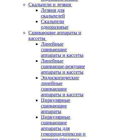
Скальпели и лезвия
Лезвия для
скальпелей
Скальпели
одноразовые
Сшивающие аппараты и
кассеты
Линейные
сшивающие
аппараты и кассеты
Линейные
сшивающе-режущие
аппараты и кассеты
Эндоскопические
линейные
сшивающие
аппараты и кассеты
Циркулярные
сшивающие
аппараты
Циркулярные
сшивающие
аппараты для
геморроидопексии и
лечения пролапса