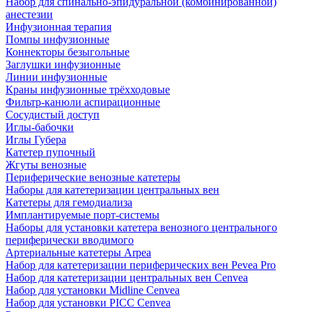
Набор для спинально-эпидуральной (комбинированной)
анестезии
Инфузионная терапия
Помпы инфузионные
Коннекторы безыгольные
Заглушки инфузионные
Линии инфузионные
Краны инфузионные трёхходовые
Фильтр-канюли аспирационные
Сосудистый доступ
Иглы-бабочки
Иглы Губера
Катетер пупочный
Жгуты венозные
Периферические венозные катетеры
Наборы для катетеризации центральных вен
Катетеры для гемодиализа
Имплантируемые порт‑системы
Наборы для установки катетера венозного центрального
периферически вводимого
Артериальные катетеры Arpea
Набор для катетеризации периферических вен Pevea Pro
Набор для катетеризации центральных вен Cenvea
Набор для установки Midline Cenvea
Набор для установки PICC Cenvea