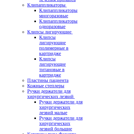
Клипаппликаторы
Клипаппликаторы
многоразовые
Клипаппликаторы
одноразовые
Клипсы лигирующие
Клипсы
лигирующие
полимерные в
картридже
Клипсы
лигирующие
титановые в
картридже
Пластины пациента
Кожные степлеры
Ручки держатели для
хирургических лезвий
Ручки держатели для
хирургических
лезвий малые
Ручки держатели для
хирургических
лезвий большие