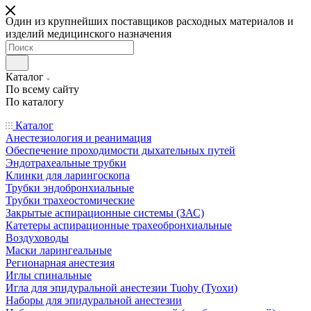
Один из крупнейших поставщиков расходных материалов и
изделий медицинского назначения
Каталог
По всему сайту
По каталогу
Каталог
Анестезиология и реанимация
Обеспечение проходимости дыхательных путей
Эндотрахеальные трубки
Клинки для ларингоскопа
Трубки эндобронхиальные
Трубки трахеостомические
Закрытые аспирационные системы (ЗАС)
Катетеры аспирационные трахеобронхиальные
Воздуховоды
Маски ларингеальные
Регионарная анестезия
Иглы спинальные
Игла для эпидуральной анестезии Tuohy (Туохи)
Наборы для эпидуральной анестезии