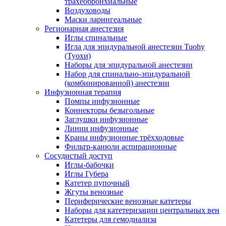
трахеобронхиальные
Воздуховоды
Маски ларингеальные
Регионарная анестезия
Иглы спинальные
Игла для эпидуральной анестезии Tuohy
(Туохи)
Наборы для эпидуральной анестезии
Набор для спинально-эпидуральной
(комбинированной) анестезии
Инфузионная терапия
Помпы инфузионные
Коннекторы безыгольные
Заглушки инфузионные
Линии инфузионные
Краны инфузионные трёхходовые
Фильтр-канюли аспирационные
Сосудистый доступ
Иглы-бабочки
Иглы Губера
Катетер пупочный
Жгуты венозные
Периферические венозные катетеры
Наборы для катетеризации центральных вен
Катетеры для гемодиализа