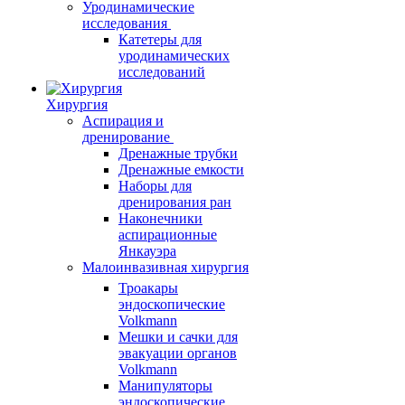
Уродинамические
исследования
Катетеры для
уродинамических
исследований
Хирургия
Аспирация и
дренирование
Дренажные трубки
Дренажные емкости
Наборы для
дренирования ран
Наконечники
аспирационные
Янкауэра
Малоинвазивная хирургия
Троакары
эндоскопические
Volkmann
Мешки и сачки для
эвакуации органов
Volkmann
Манипуляторы
эндоскопические