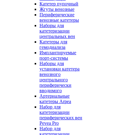
Катетер пупочный
Жгуты венозные
Периферические
венозные катетеры
Наборы для
катетеризации
центральных вен
Катетеры для
гемодиализа
Имплантируемые
порт‑системы
Наборы для
установки катетера
венозного
центрального
периферически
вводимого
Артериальные
катетеры Arpea
Набор для
катетеризации
периферических вен
Pevea Pro
Набор для
катетеризации