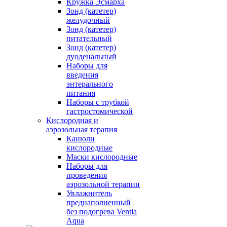
Кружка Эсмарха
Зонд (катетер)
желудочный
Зонд (катетер)
питательный
Зонд (катетер)
дуоденальный
Наборы для
введения
энтерального
питания
Наборы с трубкой
гастростомической
Кислородная и
аэрозольная терапия
Канюли
кислородные
Маски кислородные
Наборы для
проведения
аэрозольной терапии
Увлажнитель
преднаполненный
без подогрева Ventia
Aqua