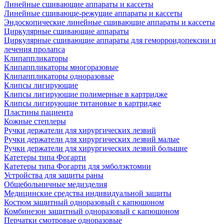
Линейные сшивающие аппараты и кассеты
Линейные сшивающе-режущие аппараты и кассеты
Эндоскопические линейные сшивающие аппараты и кассеты
Циркулярные сшивающие аппараты
Циркулярные сшивающие аппараты для геморроидопексии и
лечения пролапса
Клипаппликаторы
Клипаппликаторы многоразовые
Клипаппликаторы одноразовые
Клипсы лигирующие
Клипсы лигирующие полимерные в картридже
Клипсы лигирующие титановые в картридже
Пластины пациента
Кожные степлеры
Ручки держатели для хирургических лезвий
Ручки держатели для хирургических лезвий малые
Ручки держатели для хирургических лезвий большие
Катетеры типа Фогарти
Катетеры типа Фогарти для эмболэктомии
Устройства для защиты раны
Общебольничные медизделия
Медицинские средства индивидуальной защиты
Костюм защитный одноразовый с капюшоном
Комбинезон защитный одноразовый с капюшоном
Перчатки смотровые одноразовые