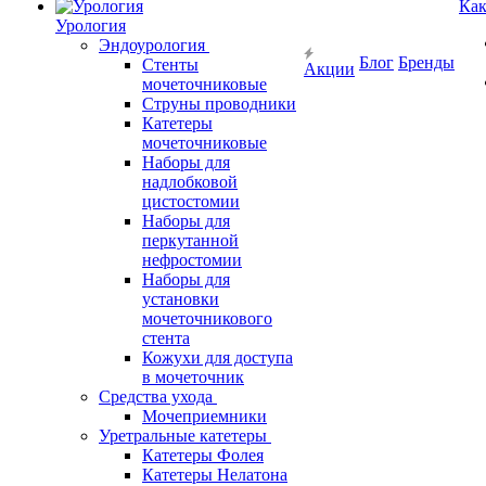
Как
Урология
Эндоурология
Блог
Бренды
Стенты
Акции
мочеточниковые
Струны проводники
Катетеры
мочеточниковые
Наборы для
надлобковой
цистостомии
Наборы для
перкутанной
нефростомии
Наборы для
установки
мочеточникового
стента
Кожухи для доступа
в мочеточник
Средства ухода
Мочеприемники
Уретральные катетеры
Катетеры Фолея
Катетеры Нелатона