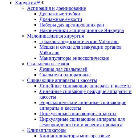
Хирургия
Аспирация и дренирование
Дренажные трубки
Дренажные емкости
Наборы для дренирования ран
Наконечники аспирационные Янкауэра
Малоинвазивная хирургия
Троакары эндоскопические Volkmann
Мешки и сачки для эвакуации органов
Volkmann
Манипуляторы эндоскопические
Скальпели и лезвия
Лезвия для скальпелей
Скальпели одноразовые
Сшивающие аппараты и кассеты
Линейные сшивающие аппараты и кассеты
Линейные сшивающе-режущие аппараты и
кассеты
Эндоскопические линейные сшивающие
аппараты и кассеты
Циркулярные сшивающие аппараты
Циркулярные сшивающие аппараты для
геморроидопексии и лечения пролапса
Клипаппликаторы
Клипаппликаторы многоразовые