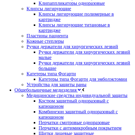
Клипаппликаторы одноразовые
Клипсы лигирующие
Клипсы лигирующие полимерные в
картридже
Клипсы лигирующие титановые в
картридже
Пластины пациента
Кожные степлеры
Ручки держатели для хирургических лезвий
Ручки держатели для хирургических лезвий
малые
Ручки держатели для хирургических лезвий
большие
Катетеры типа Фогарти
Катетеры типа Фогарти для эмболэктомии
Устройства для защиты раны
Общебольничные медизделия
Медицинские средства индивидуальной защиты
Костюм защитный одноразовый с
капюшоном
Комбинезон защитный одноразовый с
капюшоном
Перчатки смотровые одноразовые
Перчатки с антимикробным покрытием
Щитки лицевые защитные