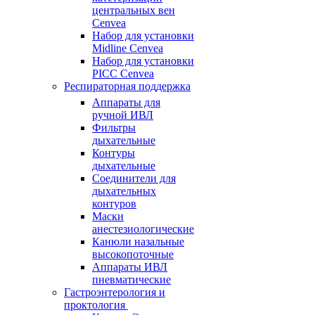
центральных вен
Cenvea
Набор для установки
Midline Cenvea
Набор для установки
PICC Cenvea
Респираторная поддержка
Аппараты для
ручной ИВЛ
Фильтры
дыхательные
Контуры
дыхательные
Соединители для
дыхательных
контуров
Маски
анестезиологические
Канюли назальные
высокопоточные
Аппараты ИВЛ
пневматические
Гастроэнтерология и
проктология