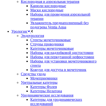
Кислородная и аэрозольная терапия
Канюли кислородные
Маски кислородные
Наборы для проведения аэрозольной
терапии
Увлажнитель преднаполненный без
подогрева Ventia Aqua
Урология
Эндоурология
Стенты мочеточниковые
Струны проводники
Катетеры мочеточниковые
Наборы для надлобковой цистостомии
Наборы для перкутанной нефростомии
Наборы для установки мочеточникового
стента
Кожухи для доступа в мочеточник
Средства ухода
Мочеприемники
Уретральные катетеры
Катетеры Фолея
Катетеры Нелатона
Уродинамические исследования
Катетеры для уродинамических
исследований