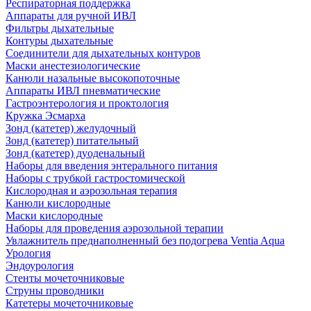
Респираторная поддержка
Аппараты для ручной ИВЛ
Фильтры дыхательные
Контуры дыхательные
Соединители для дыхательных контуров
Маски анестезиологические
Канюли назальные высокопоточные
Аппараты ИВЛ пневматические
Гастроэнтерология и проктология
Кружка Эсмарха
Зонд (катетер) желудочный
Зонд (катетер) питательный
Зонд (катетер) дуоденальный
Наборы для введения энтерального питания
Наборы с трубкой гастростомической
Кислородная и аэрозольная терапия
Канюли кислородные
Маски кислородные
Наборы для проведения аэрозольной терапии
Увлажнитель преднаполненный без подогрева Ventia Aqua
Урология
Эндоурология
Стенты мочеточниковые
Струны проводники
Катетеры мочеточниковые