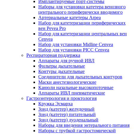
Имплантируемые порт‑системы
Наборы для установки катетера венозного
центрального периферически вводимого
Артериальные катетеры Arpea
Набор для катетеризации периферических
вен Pevea Pro
Набор для катетеризации центральных вен
Cenvea
Набор для установки Midline Cenvea
Набор для установки PICC Cenvea
Респираторная поддержка
Аппараты для ручной ИВЛ
Фильтры дыхательные
Контуры дыхательные
Соединители для дыхательных контуров
Маски анестезиологические
Канюли назальные высокопоточные
Аппараты ИВЛ пневматические
Гастроэнтерология и проктология
Кружка Эсмарха
Зонд (катетер) желудочный
Зонд (катетер) питательный
Зонд (катетер) дуоденальный
Наборы для введения энтерального питания
Наборы с трубкой гастростомической