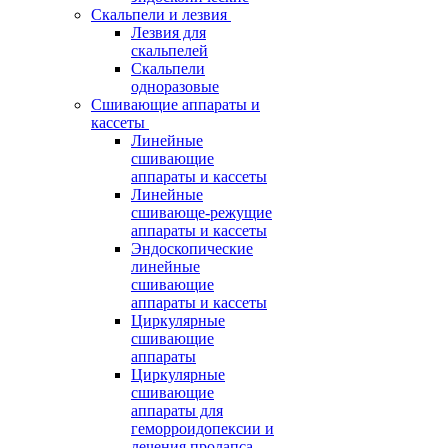
Скальпели и лезвия
Лезвия для
скальпелей
Скальпели
одноразовые
Сшивающие аппараты и
кассеты
Линейные
сшивающие
аппараты и кассеты
Линейные
сшивающе-режущие
аппараты и кассеты
Эндоскопические
линейные
сшивающие
аппараты и кассеты
Циркулярные
сшивающие
аппараты
Циркулярные
сшивающие
аппараты для
геморроидопексии и
лечения пролапса