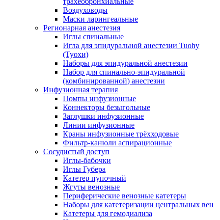
трахеобронхиальные
Воздуховоды
Маски ларингеальные
Регионарная анестезия
Иглы спинальные
Игла для эпидуральной анестезии Tuohy
(Туохи)
Наборы для эпидуральной анестезии
Набор для спинально-эпидуральной
(комбинированной) анестезии
Инфузионная терапия
Помпы инфузионные
Коннекторы безыгольные
Заглушки инфузионные
Линии инфузионные
Краны инфузионные трёхходовые
Фильтр-канюли аспирационные
Сосудистый доступ
Иглы-бабочки
Иглы Губера
Катетер пупочный
Жгуты венозные
Периферические венозные катетеры
Наборы для катетеризации центральных вен
Катетеры для гемодиализа