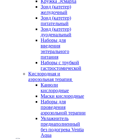
Кружка Эсмарха
Зонд (катетер)
желудочный
Зонд (катетер)
питательный
Зонд (катетер)
дуоденальный
Наборы для
введения
энтерального
питания
Наборы с трубкой
гастростомической
Кислородная и
аэрозольная терапия
Канюли
кислородные
Маски кислородные
Наборы для
проведения
аэрозольной терапии
Увлажнитель
преднаполненный
без подогрева Ventia
Aqua