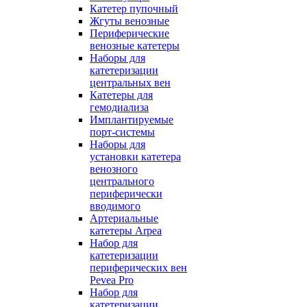
Катетер пупочный
Жгуты венозные
Периферические
венозные катетеры
Наборы для
катетеризации
центральных вен
Катетеры для
гемодиализа
Имплантируемые
порт‑системы
Наборы для
установки катетера
венозного
центрального
периферически
вводимого
Артериальные
катетеры Arpea
Набор для
катетеризации
периферических вен
Pevea Pro
Набор для
катетеризации