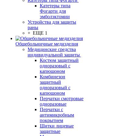
Катетеры типа Фогарти
Катетеры типа
Фогарти для
эмболэктомии
Устройства для защиты
раны
+ ЕЩЕ 1
Общебольничные медизделия
Медицинские средства
индивидуальной защиты
Костюм защитный
одноразовый с
капюшоном
Комбинезон
защитный
одноразовый с
капюшоном
Перчатки смотровые
одноразовые
Перчатки с
антимикробным
покрытием
Щитки лицевые
защитные