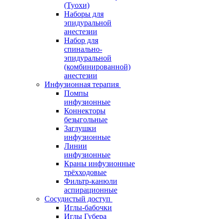
(Туохи)
Наборы для
эпидуральной
анестезии
Набор для
спинально-
эпидуральной
(комбинированной)
анестезии
Инфузионная терапия
Помпы
инфузионные
Коннекторы
безыгольные
Заглушки
инфузионные
Линии
инфузионные
Краны инфузионные
трёхходовые
Фильтр-канюли
аспирационные
Сосудистый доступ
Иглы-бабочки
Иглы Губера