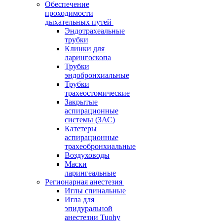
Обеспечение
проходимости
дыхательных путей
Эндотрахеальные
трубки
Клинки для
ларингоскопа
Трубки
эндобронхиальные
Трубки
трахеостомические
Закрытые
аспирационные
системы (ЗАС)
Катетеры
аспирационные
трахеобронхиальные
Воздуховоды
Маски
ларингеальные
Регионарная анестезия
Иглы спинальные
Игла для
эпидуральной
анестезии Tuohy