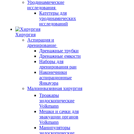
Уродинамические
исследования
Катетеры для
уродинамических
исследований
Хирургия
Аспирация и
дренирование
Дренажные трубки
Дренажные емкости
Наборы для
дренирования ран
Наконечники
аспирационные
Янкауэра
Малоинвазивная хирургия
Троакары
эндоскопические
Volkmann
Мешки и сачки для
эвакуации органов
Volkmann
Манипуляторы
эндоскопические