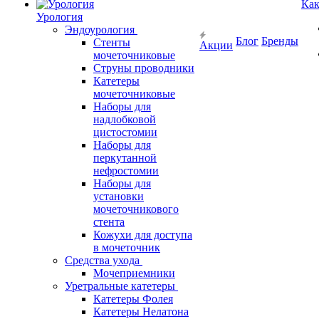
Как
Урология
Эндоурология
Блог
Бренды
Стенты
Акции
мочеточниковые
Струны проводники
Катетеры
мочеточниковые
Наборы для
надлобковой
цистостомии
Наборы для
перкутанной
нефростомии
Наборы для
установки
мочеточникового
стента
Кожухи для доступа
в мочеточник
Средства ухода
Мочеприемники
Уретральные катетеры
Катетеры Фолея
Катетеры Нелатона