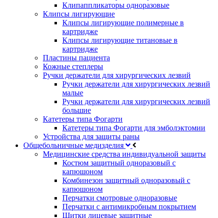
Клипаппликаторы одноразовые
Клипсы лигирующие
Клипсы лигирующие полимерные в
картридже
Клипсы лигирующие титановые в
картридже
Пластины пациента
Кожные степлеры
Ручки держатели для хирургических лезвий
Ручки держатели для хирургических лезвий
малые
Ручки держатели для хирургических лезвий
большие
Катетеры типа Фогарти
Катетеры типа Фогарти для эмболэктомии
Устройства для защиты раны
Общебольничные медизделия
Медицинские средства индивидуальной защиты
Костюм защитный одноразовый с
капюшоном
Комбинезон защитный одноразовый с
капюшоном
Перчатки смотровые одноразовые
Перчатки с антимикробным покрытием
Щитки лицевые защитные