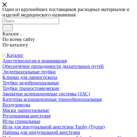
Один из крупнейших поставщиков расходных материалов и
изделий медицинского назначения
Каталог
По всему сайту
По каталогу
Каталог
Анестезиология и реанимация
Обеспечение проходимости дыхательных путей
Эндотрахеальные трубки
Клинки для ларингоскопа
Трубки эндобронхиальные
Трубки трахеостомические
Закрытые аспирационные системы (ЗАС)
Катетеры аспирационные трахеобронхиальные
Воздуховоды
Маски ларингеальные
Регионарная анестезия
Иглы спинальные
Игла для эпидуральной анестезии Tuohy (Туохи)
Наборы для эпидуральной анестезии