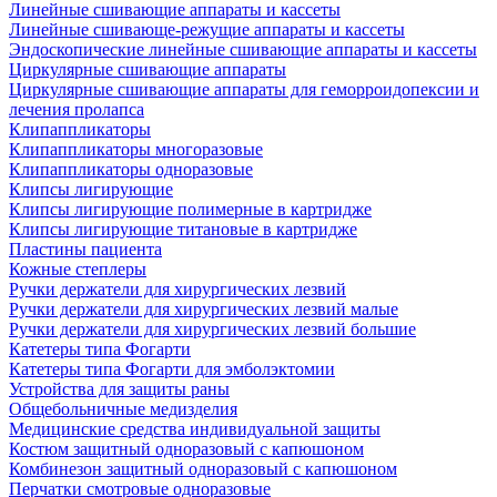
Линейные сшивающие аппараты и кассеты
Линейные сшивающе-режущие аппараты и кассеты
Эндоскопические линейные сшивающие аппараты и кассеты
Циркулярные сшивающие аппараты
Циркулярные сшивающие аппараты для геморроидопексии и
лечения пролапса
Клипаппликаторы
Клипаппликаторы многоразовые
Клипаппликаторы одноразовые
Клипсы лигирующие
Клипсы лигирующие полимерные в картридже
Клипсы лигирующие титановые в картридже
Пластины пациента
Кожные степлеры
Ручки держатели для хирургических лезвий
Ручки держатели для хирургических лезвий малые
Ручки держатели для хирургических лезвий большие
Катетеры типа Фогарти
Катетеры типа Фогарти для эмболэктомии
Устройства для защиты раны
Общебольничные медизделия
Медицинские средства индивидуальной защиты
Костюм защитный одноразовый с капюшоном
Комбинезон защитный одноразовый с капюшоном
Перчатки смотровые одноразовые