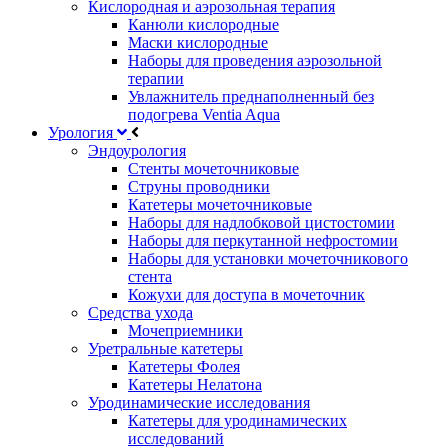
Кислородная и аэрозольная терапия
Канюли кислородные
Маски кислородные
Наборы для проведения аэрозольной
терапии
Увлажнитель преднаполненный без
подогрева Ventia Aqua
Урология
Эндоурология
Стенты мочеточниковые
Струны проводники
Катетеры мочеточниковые
Наборы для надлобковой цистостомии
Наборы для перкутанной нефростомии
Наборы для установки мочеточникового
стента
Кожухи для доступа в мочеточник
Средства ухода
Мочеприемники
Уретральные катетеры
Катетеры Фолея
Катетеры Нелатона
Уродинамические исследования
Катетеры для уродинамических
исследований