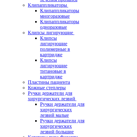
Клипаппликаторы
Клипаппликаторы
многоразовые
Клипаппликаторы
одноразовые
Клипсы лигирующие
Клипсы
лигирующие
полимерные в
картридже
Клипсы
лигирующие
титановые в
картридже
Пластины пациента
Кожные степлеры
Ручки держатели для
хирургических лезвий
Ручки держатели для
хирургических
лезвий малые
Ручки держатели для
хирургических
лезвий большие