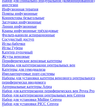
Набор для спинально-эпидуральной (комбинированной)
анестезии
Инфузионная терапия
Помпы инфузионные
Коннекторы безыгольные
Заглушки инфузионные
Линии инфузионные
Краны инфузионные трёхходовые
Фильтр-канюли аспирационные
Сосудистый доступ
Иглы-бабочки
Иглы Губера
Катетер пупочный
Жгуты венозные
Периферические венозные катетеры
Наборы для катетеризации центральных вен
Катетеры для гемодиализа
Имплантируемые порт‑системы
Наборы для установки катетера венозного центрального
периферически вводимого
Артериальные катетеры Arpea
Набор для катетеризации периферических вен Pevea Pro
Набор для катетеризации центральных вен Cenvea
Набор для установки Midline Cenvea
Набор для установки PICC Cenvea