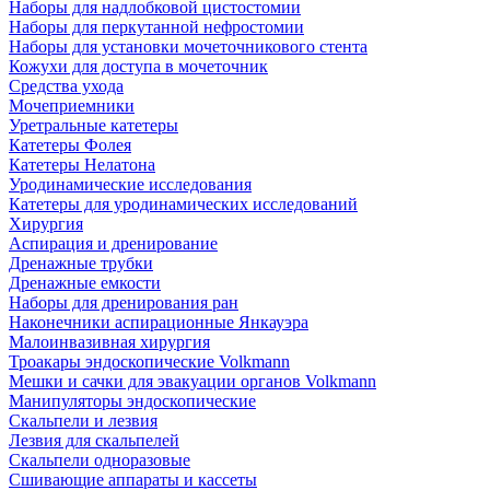
Наборы для надлобковой цистостомии
Наборы для перкутанной нефростомии
Наборы для установки мочеточникового стента
Кожухи для доступа в мочеточник
Средства ухода
Мочеприемники
Уретральные катетеры
Катетеры Фолея
Катетеры Нелатона
Уродинамические исследования
Катетеры для уродинамических исследований
Хирургия
Аспирация и дренирование
Дренажные трубки
Дренажные емкости
Наборы для дренирования ран
Наконечники аспирационные Янкауэра
Малоинвазивная хирургия
Троакары эндоскопические Volkmann
Мешки и сачки для эвакуации органов Volkmann
Манипуляторы эндоскопические
Скальпели и лезвия
Лезвия для скальпелей
Скальпели одноразовые
Сшивающие аппараты и кассеты