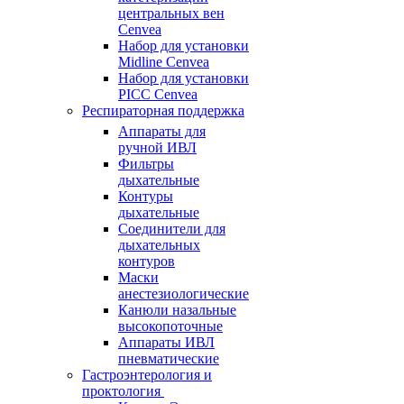
центральных вен
Cenvea
Набор для установки
Midline Cenvea
Набор для установки
PICC Cenvea
Респираторная поддержка
Аппараты для
ручной ИВЛ
Фильтры
дыхательные
Контуры
дыхательные
Соединители для
дыхательных
контуров
Маски
анестезиологические
Канюли назальные
высокопоточные
Аппараты ИВЛ
пневматические
Гастроэнтерология и
проктология