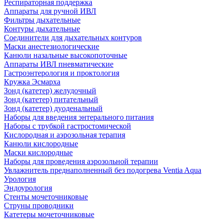
Респираторная поддержка
Аппараты для ручной ИВЛ
Фильтры дыхательные
Контуры дыхательные
Соединители для дыхательных контуров
Маски анестезиологические
Канюли назальные высокопоточные
Аппараты ИВЛ пневматические
Гастроэнтерология и проктология
Кружка Эсмарха
Зонд (катетер) желудочный
Зонд (катетер) питательный
Зонд (катетер) дуоденальный
Наборы для введения энтерального питания
Наборы с трубкой гастростомической
Кислородная и аэрозольная терапия
Канюли кислородные
Маски кислородные
Наборы для проведения аэрозольной терапии
Увлажнитель преднаполненный без подогрева Ventia Aqua
Урология
Эндоурология
Стенты мочеточниковые
Струны проводники
Катетеры мочеточниковые