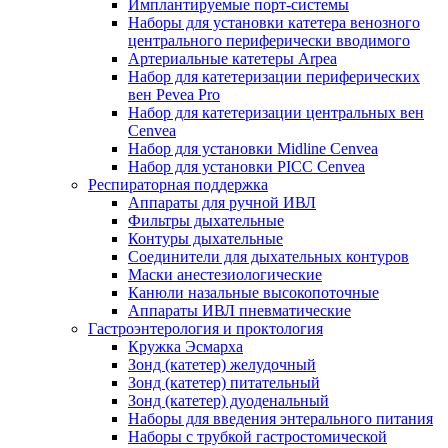
Имплантируемые порт‑системы
Наборы для установки катетера венозного
центрального периферически вводимого
Артериальные катетеры Arpea
Набор для катетеризации периферических
вен Pevea Pro
Набор для катетеризации центральных вен
Cenvea
Набор для установки Midline Cenvea
Набор для установки PICC Cenvea
Респираторная поддержка
Аппараты для ручной ИВЛ
Фильтры дыхательные
Контуры дыхательные
Соединители для дыхательных контуров
Маски анестезиологические
Канюли назальные высокопоточные
Аппараты ИВЛ пневматические
Гастроэнтерология и проктология
Кружка Эсмарха
Зонд (катетер) желудочный
Зонд (катетер) питательный
Зонд (катетер) дуоденальный
Наборы для введения энтерального питания
Наборы с трубкой гастростомической