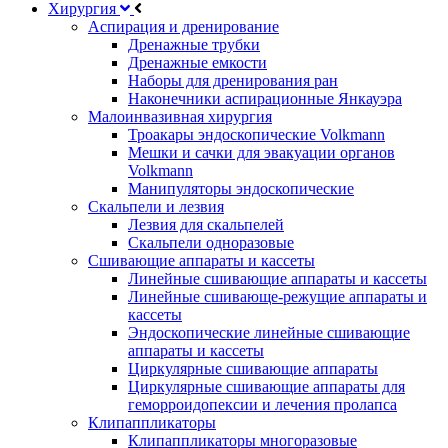
Хирургия
Аспирация и дренирование
Дренажные трубки
Дренажные емкости
Наборы для дренирования ран
Наконечники аспирационные Янкауэра
Малоинвазивная хирургия
Троакары эндоскопические Volkmann
Мешки и сачки для эвакуации органов
Volkmann
Манипуляторы эндоскопические
Скальпели и лезвия
Лезвия для скальпелей
Скальпели одноразовые
Сшивающие аппараты и кассеты
Линейные сшивающие аппараты и кассеты
Линейные сшивающе-режущие аппараты и
кассеты
Эндоскопические линейные сшивающие
аппараты и кассеты
Циркулярные сшивающие аппараты
Циркулярные сшивающие аппараты для
геморроидопексии и лечения пролапса
Клипаппликаторы
Клипаппликаторы многоразовые