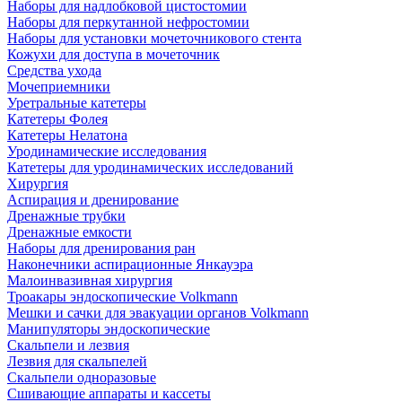
Наборы для надлобковой цистостомии
Наборы для перкутанной нефростомии
Наборы для установки мочеточникового стента
Кожухи для доступа в мочеточник
Средства ухода
Мочеприемники
Уретральные катетеры
Катетеры Фолея
Катетеры Нелатона
Уродинамические исследования
Катетеры для уродинамических исследований
Хирургия
Аспирация и дренирование
Дренажные трубки
Дренажные емкости
Наборы для дренирования ран
Наконечники аспирационные Янкауэра
Малоинвазивная хирургия
Троакары эндоскопические Volkmann
Мешки и сачки для эвакуации органов Volkmann
Манипуляторы эндоскопические
Скальпели и лезвия
Лезвия для скальпелей
Скальпели одноразовые
Сшивающие аппараты и кассеты