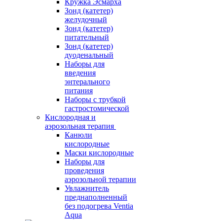
Кружка Эсмарха
Зонд (катетер)
желудочный
Зонд (катетер)
питательный
Зонд (катетер)
дуоденальный
Наборы для
введения
энтерального
питания
Наборы с трубкой
гастростомической
Кислородная и
аэрозольная терапия
Канюли
кислородные
Маски кислородные
Наборы для
проведения
аэрозольной терапии
Увлажнитель
преднаполненный
без подогрева Ventia
Aqua