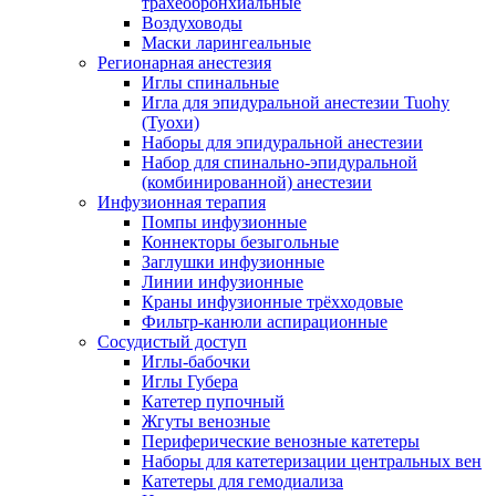
трахеобронхиальные
Воздуховоды
Маски ларингеальные
Регионарная анестезия
Иглы спинальные
Игла для эпидуральной анестезии Tuohy
(Туохи)
Наборы для эпидуральной анестезии
Набор для спинально-эпидуральной
(комбинированной) анестезии
Инфузионная терапия
Помпы инфузионные
Коннекторы безыгольные
Заглушки инфузионные
Линии инфузионные
Краны инфузионные трёхходовые
Фильтр-канюли аспирационные
Сосудистый доступ
Иглы-бабочки
Иглы Губера
Катетер пупочный
Жгуты венозные
Периферические венозные катетеры
Наборы для катетеризации центральных вен
Катетеры для гемодиализа