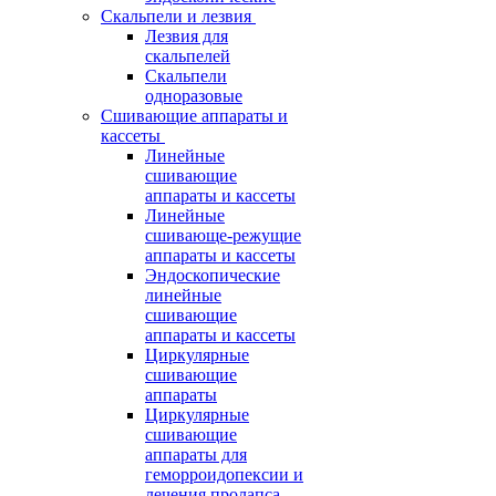
Скальпели и лезвия
Лезвия для
скальпелей
Скальпели
одноразовые
Сшивающие аппараты и
кассеты
Линейные
сшивающие
аппараты и кассеты
Линейные
сшивающе-режущие
аппараты и кассеты
Эндоскопические
линейные
сшивающие
аппараты и кассеты
Циркулярные
сшивающие
аппараты
Циркулярные
сшивающие
аппараты для
геморроидопексии и
лечения пролапса