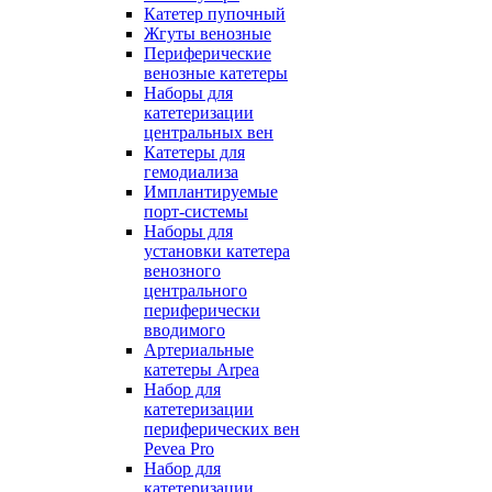
Катетер пупочный
Жгуты венозные
Периферические
венозные катетеры
Наборы для
катетеризации
центральных вен
Катетеры для
гемодиализа
Имплантируемые
порт‑системы
Наборы для
установки катетера
венозного
центрального
периферически
вводимого
Артериальные
катетеры Arpea
Набор для
катетеризации
периферических вен
Pevea Pro
Набор для
катетеризации