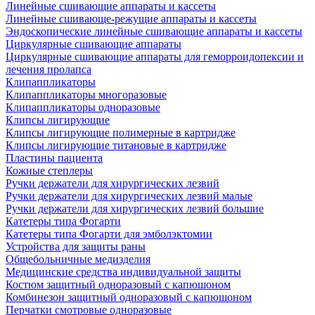
Линейные сшивающие аппараты и кассеты
Линейные сшивающе-режущие аппараты и кассеты
Эндоскопические линейные сшивающие аппараты и кассеты
Циркулярные сшивающие аппараты
Циркулярные сшивающие аппараты для геморроидопексии и
лечения пролапса
Клипаппликаторы
Клипаппликаторы многоразовые
Клипаппликаторы одноразовые
Клипсы лигирующие
Клипсы лигирующие полимерные в картридже
Клипсы лигирующие титановые в картридже
Пластины пациента
Кожные степлеры
Ручки держатели для хирургических лезвий
Ручки держатели для хирургических лезвий малые
Ручки держатели для хирургических лезвий большие
Катетеры типа Фогарти
Катетеры типа Фогарти для эмболэктомии
Устройства для защиты раны
Общебольничные медизделия
Медицинские средства индивидуальной защиты
Костюм защитный одноразовый с капюшоном
Комбинезон защитный одноразовый с капюшоном
Перчатки смотровые одноразовые