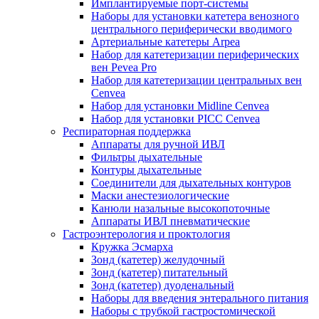
Имплантируемые порт‑системы
Наборы для установки катетера венозного
центрального периферически вводимого
Артериальные катетеры Arpea
Набор для катетеризации периферических
вен Pevea Pro
Набор для катетеризации центральных вен
Cenvea
Набор для установки Midline Cenvea
Набор для установки PICC Cenvea
Респираторная поддержка
Аппараты для ручной ИВЛ
Фильтры дыхательные
Контуры дыхательные
Соединители для дыхательных контуров
Маски анестезиологические
Канюли назальные высокопоточные
Аппараты ИВЛ пневматические
Гастроэнтерология и проктология
Кружка Эсмарха
Зонд (катетер) желудочный
Зонд (катетер) питательный
Зонд (катетер) дуоденальный
Наборы для введения энтерального питания
Наборы с трубкой гастростомической