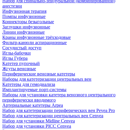
Набор для спинально-эпидуральной (комбинированной)
анестезии
Инфузионная терапия
Помпы инфузионные
Коннекторы безыгольные
Заглушки инфузионные
Линии инфузионные
Краны инфузионные трёхходовые
Фильтр-канюли аспирационные
Сосудистый доступ
Иглы-бабочки
Иглы Губера
Катетер пупочный
Жгуты венозные
Периферические венозные катетеры
Наборы для катетеризации центральных вен
Катетеры для гемодиализа
Имплантируемые порт‑системы
Наборы для установки катетера венозного центрального
периферически вводимого
Артериальные катетеры Arpea
Набор для катетеризации периферических вен Pevea Pro
Набор для катетеризации центральных вен Cenvea
Набор для установки Midline Cenvea
Набор для установки PICC Cenvea