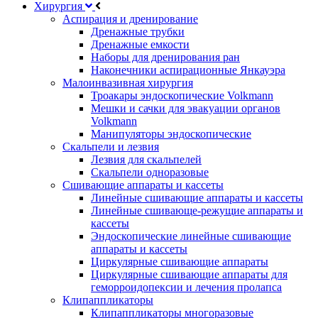
Хирургия
Аспирация и дренирование
Дренажные трубки
Дренажные емкости
Наборы для дренирования ран
Наконечники аспирационные Янкауэра
Малоинвазивная хирургия
Троакары эндоскопические Volkmann
Мешки и сачки для эвакуации органов
Volkmann
Манипуляторы эндоскопические
Скальпели и лезвия
Лезвия для скальпелей
Скальпели одноразовые
Сшивающие аппараты и кассеты
Линейные сшивающие аппараты и кассеты
Линейные сшивающе-режущие аппараты и
кассеты
Эндоскопические линейные сшивающие
аппараты и кассеты
Циркулярные сшивающие аппараты
Циркулярные сшивающие аппараты для
геморроидопексии и лечения пролапса
Клипаппликаторы
Клипаппликаторы многоразовые