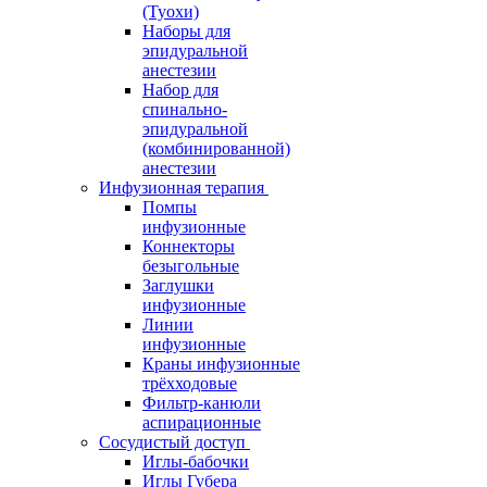
(Туохи)
Наборы для
эпидуральной
анестезии
Набор для
спинально-
эпидуральной
(комбинированной)
анестезии
Инфузионная терапия
Помпы
инфузионные
Коннекторы
безыгольные
Заглушки
инфузионные
Линии
инфузионные
Краны инфузионные
трёхходовые
Фильтр-канюли
аспирационные
Сосудистый доступ
Иглы-бабочки
Иглы Губера