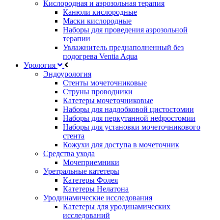
Кислородная и аэрозольная терапия
Канюли кислородные
Маски кислородные
Наборы для проведения аэрозольной
терапии
Увлажнитель преднаполненный без
подогрева Ventia Aqua
Урология
Эндоурология
Стенты мочеточниковые
Струны проводники
Катетеры мочеточниковые
Наборы для надлобковой цистостомии
Наборы для перкутанной нефростомии
Наборы для установки мочеточникового
стента
Кожухи для доступа в мочеточник
Средства ухода
Мочеприемники
Уретральные катетеры
Катетеры Фолея
Катетеры Нелатона
Уродинамические исследования
Катетеры для уродинамических
исследований