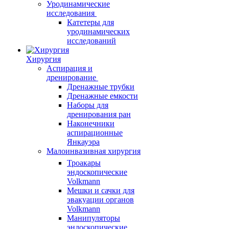
Уродинамические
исследования
Катетеры для
уродинамических
исследований
Хирургия
Аспирация и
дренирование
Дренажные трубки
Дренажные емкости
Наборы для
дренирования ран
Наконечники
аспирационные
Янкауэра
Малоинвазивная хирургия
Троакары
эндоскопические
Volkmann
Мешки и сачки для
эвакуации органов
Volkmann
Манипуляторы
эндоскопические