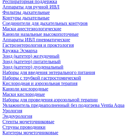
Респираторная поддержка
Аппараты для ручной ИВЛ
Фильтры дыхательные
Контуры дыхательные
Соединители для дыхательных контуров
Маски анестезиологические
Канюли назальные высокопоточные
Аппараты ИВЛ пневматические
Гастроэнтерология и проктология
Кружка Эсмарха
Зонд (катетер) желудочный
Зонд (катетер) питательный
Зонд (катетер) дуоденальный
Наборы для введения энтерального питания
Наборы с трубкой гастростомической
Кислородная и аэрозольная терапия
Канюли кислородные
Маски кислородные
Наборы для проведения аэрозольной терапии
Увлажнитель преднаполненный без подогрева Ventia Aqua
Урология
Эндоурология
Стенты мочеточниковые
Струны проводники
Катетеры мочеточниковые