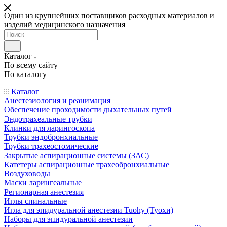
Один из крупнейших поставщиков расходных материалов и
изделий медицинского назначения
Каталог
По всему сайту
По каталогу
Каталог
Анестезиология и реанимация
Обеспечение проходимости дыхательных путей
Эндотрахеальные трубки
Клинки для ларингоскопа
Трубки эндобронхиальные
Трубки трахеостомические
Закрытые аспирационные системы (ЗАС)
Катетеры аспирационные трахеобронхиальные
Воздуховоды
Маски ларингеальные
Регионарная анестезия
Иглы спинальные
Игла для эпидуральной анестезии Tuohy (Туохи)
Наборы для эпидуральной анестезии