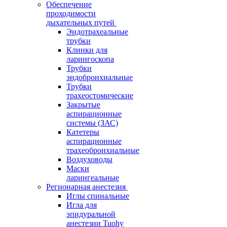
Обеспечение
проходимости
дыхательных путей
Эндотрахеальные
трубки
Клинки для
ларингоскопа
Трубки
эндобронхиальные
Трубки
трахеостомические
Закрытые
аспирационные
системы (ЗАС)
Катетеры
аспирационные
трахеобронхиальные
Воздуховоды
Маски
ларингеальные
Регионарная анестезия
Иглы спинальные
Игла для
эпидуральной
анестезии Tuohy