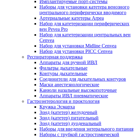
Имплантируемые порт‑системы
Наборы для установки катетера венозного
центрального периферически вводимого
Артериальные катетеры Arpea
Набор для катетеризации периферических
вен Pevea Pro
Набор для катетеризации центральных вен
Cenvea
Набор для установки Midline Cenvea
Набор для установки PICC Cenvea
Респираторная поддержка
Аппараты для ручной ИВЛ
Фильтры дыхательные
Контуры дыхательные
Соединители для дыхательных контуров
Маски анестезиологические
Канюли назальные высокопоточные
Аппараты ИВЛ пневматические
Гастроэнтерология и проктология
Кружка Эсмарха
Зонд (катетер) желудочный
Зонд (катетер) питательный
Зонд (катетер) дуоденальный
Наборы для введения энтерального питания
Наборы с трубкой гастростомической