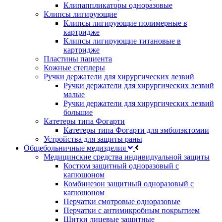
Клипаппликаторы одноразовые
Клипсы лигирующие
Клипсы лигирующие полимерные в
картридже
Клипсы лигирующие титановые в
картридже
Пластины пациента
Кожные степлеры
Ручки держатели для хирургических лезвий
Ручки держатели для хирургических лезвий
малые
Ручки держатели для хирургических лезвий
большие
Катетеры типа Фогарти
Катетеры типа Фогарти для эмболэктомии
Устройства для защиты раны
Общебольничные медизделия
Медицинские средства индивидуальной защиты
Костюм защитный одноразовый с
капюшоном
Комбинезон защитный одноразовый с
капюшоном
Перчатки смотровые одноразовые
Перчатки с антимикробным покрытием
Щитки лицевые защитные