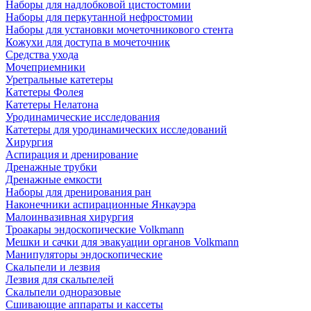
Наборы для надлобковой цистостомии
Наборы для перкутанной нефростомии
Наборы для установки мочеточникового стента
Кожухи для доступа в мочеточник
Средства ухода
Мочеприемники
Уретральные катетеры
Катетеры Фолея
Катетеры Нелатона
Уродинамические исследования
Катетеры для уродинамических исследований
Хирургия
Аспирация и дренирование
Дренажные трубки
Дренажные емкости
Наборы для дренирования ран
Наконечники аспирационные Янкауэра
Малоинвазивная хирургия
Троакары эндоскопические Volkmann
Мешки и сачки для эвакуации органов Volkmann
Манипуляторы эндоскопические
Скальпели и лезвия
Лезвия для скальпелей
Скальпели одноразовые
Сшивающие аппараты и кассеты