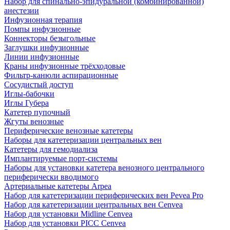
Набор для спинально-эпидуральной (комбинированной)
анестезии
Инфузионная терапия
Помпы инфузионные
Коннекторы безыгольные
Заглушки инфузионные
Линии инфузионные
Краны инфузионные трёхходовые
Фильтр-канюли аспирационные
Сосудистый доступ
Иглы-бабочки
Иглы Губера
Катетер пупочный
Жгуты венозные
Периферические венозные катетеры
Наборы для катетеризации центральных вен
Катетеры для гемодиализа
Имплантируемые порт‑системы
Наборы для установки катетера венозного центрального
периферически вводимого
Артериальные катетеры Arpea
Набор для катетеризации периферических вен Pevea Pro
Набор для катетеризации центральных вен Cenvea
Набор для установки Midline Cenvea
Набор для установки PICC Cenvea