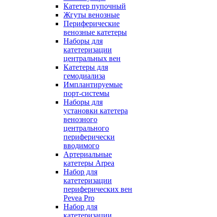
Катетер пупочный
Жгуты венозные
Периферические
венозные катетеры
Наборы для
катетеризации
центральных вен
Катетеры для
гемодиализа
Имплантируемые
порт‑системы
Наборы для
установки катетера
венозного
центрального
периферически
вводимого
Артериальные
катетеры Arpea
Набор для
катетеризации
периферических вен
Pevea Pro
Набор для
катетеризации