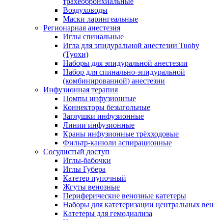
трахеобронхиальные
Воздуховоды
Маски ларингеальные
Регионарная анестезия
Иглы спинальные
Игла для эпидуральной анестезии Tuohy
(Туохи)
Наборы для эпидуральной анестезии
Набор для спинально-эпидуральной
(комбинированной) анестезии
Инфузионная терапия
Помпы инфузионные
Коннекторы безыгольные
Заглушки инфузионные
Линии инфузионные
Краны инфузионные трёхходовые
Фильтр-канюли аспирационные
Сосудистый доступ
Иглы-бабочки
Иглы Губера
Катетер пупочный
Жгуты венозные
Периферические венозные катетеры
Наборы для катетеризации центральных вен
Катетеры для гемодиализа