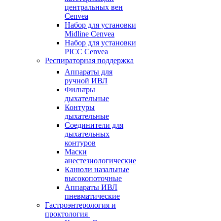
центральных вен
Cenvea
Набор для установки
Midline Cenvea
Набор для установки
PICC Cenvea
Респираторная поддержка
Аппараты для
ручной ИВЛ
Фильтры
дыхательные
Контуры
дыхательные
Соединители для
дыхательных
контуров
Маски
анестезиологические
Канюли назальные
высокопоточные
Аппараты ИВЛ
пневматические
Гастроэнтерология и
проктология