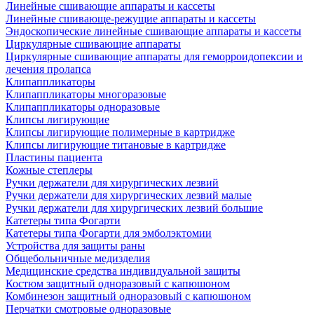
Линейные сшивающие аппараты и кассеты
Линейные сшивающе-режущие аппараты и кассеты
Эндоскопические линейные сшивающие аппараты и кассеты
Циркулярные сшивающие аппараты
Циркулярные сшивающие аппараты для геморроидопексии и
лечения пролапса
Клипаппликаторы
Клипаппликаторы многоразовые
Клипаппликаторы одноразовые
Клипсы лигирующие
Клипсы лигирующие полимерные в картридже
Клипсы лигирующие титановые в картридже
Пластины пациента
Кожные степлеры
Ручки держатели для хирургических лезвий
Ручки держатели для хирургических лезвий малые
Ручки держатели для хирургических лезвий большие
Катетеры типа Фогарти
Катетеры типа Фогарти для эмболэктомии
Устройства для защиты раны
Общебольничные медизделия
Медицинские средства индивидуальной защиты
Костюм защитный одноразовый с капюшоном
Комбинезон защитный одноразовый с капюшоном
Перчатки смотровые одноразовые