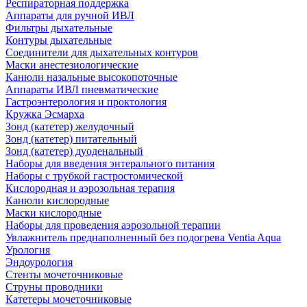
Респираторная поддержка
Аппараты для ручной ИВЛ
Фильтры дыхательные
Контуры дыхательные
Соединители для дыхательных контуров
Маски анестезиологические
Канюли назальные высокопоточные
Аппараты ИВЛ пневматические
Гастроэнтерология и проктология
Кружка Эсмарха
Зонд (катетер) желудочный
Зонд (катетер) питательный
Зонд (катетер) дуоденальный
Наборы для введения энтерального питания
Наборы с трубкой гастростомической
Кислородная и аэрозольная терапия
Канюли кислородные
Маски кислородные
Наборы для проведения аэрозольной терапии
Увлажнитель преднаполненный без подогрева Ventia Aqua
Урология
Эндоурология
Стенты мочеточниковые
Струны проводники
Катетеры мочеточниковые