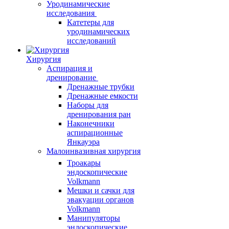
Уродинамические
исследования
Катетеры для
уродинамических
исследований
Хирургия
Аспирация и
дренирование
Дренажные трубки
Дренажные емкости
Наборы для
дренирования ран
Наконечники
аспирационные
Янкауэра
Малоинвазивная хирургия
Троакары
эндоскопические
Volkmann
Мешки и сачки для
эвакуации органов
Volkmann
Манипуляторы
эндоскопические