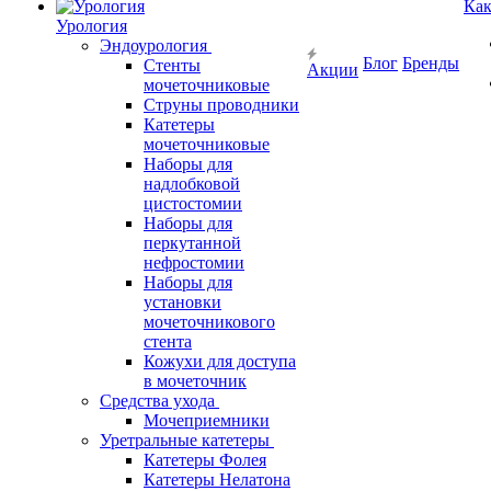
Как
Урология
Эндоурология
Блог
Бренды
Стенты
Акции
мочеточниковые
Струны проводники
Катетеры
мочеточниковые
Наборы для
надлобковой
цистостомии
Наборы для
перкутанной
нефростомии
Наборы для
установки
мочеточникового
стента
Кожухи для доступа
в мочеточник
Средства ухода
Мочеприемники
Уретральные катетеры
Катетеры Фолея
Катетеры Нелатона