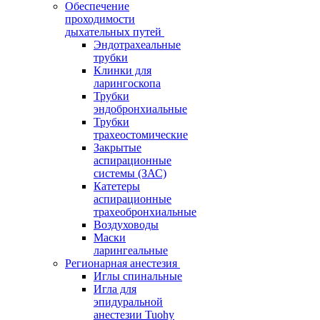
Обеспечение
проходимости
дыхательных путей
Эндотрахеальные
трубки
Клинки для
ларингоскопа
Трубки
эндобронхиальные
Трубки
трахеостомические
Закрытые
аспирационные
системы (ЗАС)
Катетеры
аспирационные
трахеобронхиальные
Воздуховоды
Маски
ларингеальные
Регионарная анестезия
Иглы спинальные
Игла для
эпидуральной
анестезии Tuohy