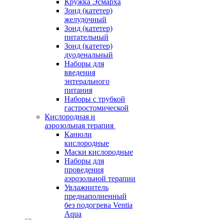
Кружка Эсмарха
Зонд (катетер)
желудочный
Зонд (катетер)
питательный
Зонд (катетер)
дуоденальный
Наборы для
введения
энтерального
питания
Наборы с трубкой
гастростомической
Кислородная и
аэрозольная терапия
Канюли
кислородные
Маски кислородные
Наборы для
проведения
аэрозольной терапии
Увлажнитель
преднаполненный
без подогрева Ventia
Aqua