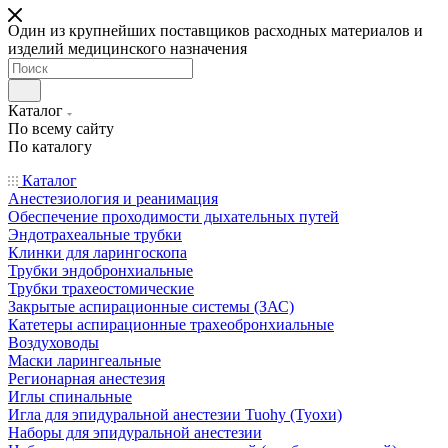
Один из крупнейших поставщиков расходных материалов и
изделий медицинского назначения
Каталог
По всему сайту
По каталогу
Каталог
Анестезиология и реанимация
Обеспечение проходимости дыхательных путей
Эндотрахеальные трубки
Клинки для ларингоскопа
Трубки эндобронхиальные
Трубки трахеостомические
Закрытые аспирационные системы (ЗАС)
Катетеры аспирационные трахеобронхиальные
Воздуховоды
Маски ларингеальные
Регионарная анестезия
Иглы спинальные
Игла для эпидуральной анестезии Tuohy (Туохи)
Наборы для эпидуральной анестезии