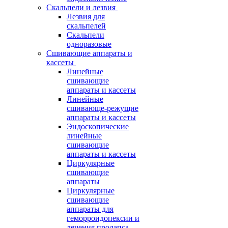
Скальпели и лезвия
Лезвия для
скальпелей
Скальпели
одноразовые
Сшивающие аппараты и
кассеты
Линейные
сшивающие
аппараты и кассеты
Линейные
сшивающе-режущие
аппараты и кассеты
Эндоскопические
линейные
сшивающие
аппараты и кассеты
Циркулярные
сшивающие
аппараты
Циркулярные
сшивающие
аппараты для
геморроидопексии и
лечения пролапса