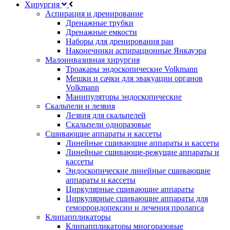
Хирургия
Аспирация и дренирование
Дренажные трубки
Дренажные емкости
Наборы для дренирования ран
Наконечники аспирационные Янкауэра
Малоинвазивная хирургия
Троакары эндоскопические Volkmann
Мешки и сачки для эвакуации органов
Volkmann
Манипуляторы эндоскопические
Скальпели и лезвия
Лезвия для скальпелей
Скальпели одноразовые
Сшивающие аппараты и кассеты
Линейные сшивающие аппараты и кассеты
Линейные сшивающе-режущие аппараты и
кассеты
Эндоскопические линейные сшивающие
аппараты и кассеты
Циркулярные сшивающие аппараты
Циркулярные сшивающие аппараты для
геморроидопексии и лечения пролапса
Клипаппликаторы
Клипаппликаторы многоразовые