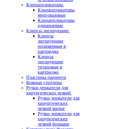
Клипаппликаторы
Клипаппликаторы
многоразовые
Клипаппликаторы
одноразовые
Клипсы лигирующие
Клипсы
лигирующие
полимерные в
картридже
Клипсы
лигирующие
титановые в
картридже
Пластины пациента
Кожные степлеры
Ручки держатели для
хирургических лезвий
Ручки держатели для
хирургических
лезвий малые
Ручки держатели для
хирургических
лезвий большие