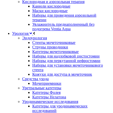
Кислородная и аэрозольная терапия
Канюли кислородные
Маски кислородные
Наборы для проведения аэрозольной
терапии
Увлажнитель преднаполненный без
подогрева Ventia Aqua
Урология
Эндоурология
Стенты мочеточниковые
Струны проводники
Катетеры мочеточниковые
Наборы для надлобковой цистостомии
Наборы для перкутанной нефростомии
Наборы для установки мочеточникового
стента
Кожухи для доступа в мочеточник
Средства ухода
Мочеприемники
Уретральные катетеры
Катетеры Фолея
Катетеры Нелатона
Уродинамические исследования
Катетеры для уродинамических
исследований