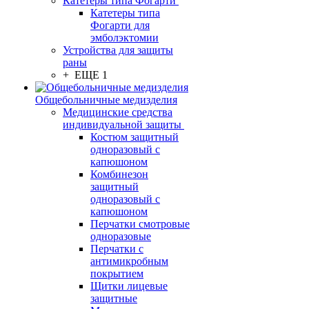
Катетеры типа Фогарти
Катетеры типа
Фогарти для
эмболэктомии
Устройства для защиты
раны
+ ЕЩЕ 1
Общебольничные медизделия
Медицинские средства
индивидуальной защиты
Костюм защитный
одноразовый с
капюшоном
Комбинезон
защитный
одноразовый с
капюшоном
Перчатки смотровые
одноразовые
Перчатки с
антимикробным
покрытием
Щитки лицевые
защитные