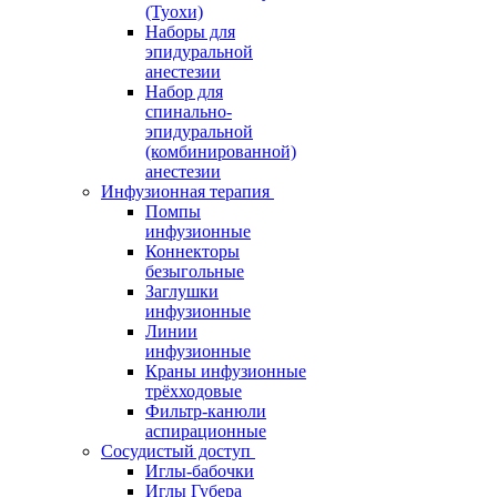
(Туохи)
Наборы для
эпидуральной
анестезии
Набор для
спинально-
эпидуральной
(комбинированной)
анестезии
Инфузионная терапия
Помпы
инфузионные
Коннекторы
безыгольные
Заглушки
инфузионные
Линии
инфузионные
Краны инфузионные
трёхходовые
Фильтр-канюли
аспирационные
Сосудистый доступ
Иглы-бабочки
Иглы Губера