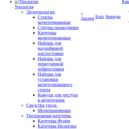
Как
Урология
Эндоурология
Блог
Бренды
Стенты
Акции
мочеточниковые
Струны проводники
Катетеры
мочеточниковые
Наборы для
надлобковой
цистостомии
Наборы для
перкутанной
нефростомии
Наборы для
установки
мочеточникового
стента
Кожухи для доступа
в мочеточник
Средства ухода
Мочеприемники
Уретральные катетеры
Катетеры Фолея
Катетеры Нелатона