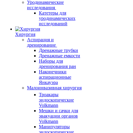
Уродинамические
исследования
Катетеры для
уродинамических
исследований
Хирургия
Аспирация и
дренирование
Дренажные трубки
Дренажные емкости
Наборы для
дренирования ран
Наконечники
аспирационные
Янкауэра
Малоинвазивная хирургия
Троакары
эндоскопические
Volkmann
Мешки и сачки для
эвакуации органов
Volkmann
Манипуляторы
эндоскопические