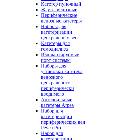
Катетер пупочный
Жгуты венозные
Периферические
венозные катетеры
Наборы для
катетеризации
центральных вен
Катетеры для
гемодиализа
Имплантируемые
порт‑системы
Наборы для
установки катетера
венозного
центрального
периферически
вводимого
Артериальные
катетеры Arpea
Набор для
катетеризации
периферических вен
Pevea Pro
Набор для
катетеризации