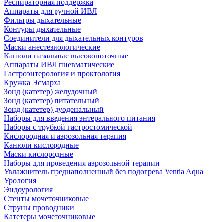
Респираторная поддержка
Аппараты для ручной ИВЛ
Фильтры дыхательные
Контуры дыхательные
Соединители для дыхательных контуров
Маски анестезиологические
Канюли назальные высокопоточные
Аппараты ИВЛ пневматические
Гастроэнтерология и проктология
Кружка Эсмарха
Зонд (катетер) желудочный
Зонд (катетер) питательный
Зонд (катетер) дуоденальный
Наборы для введения энтерального питания
Наборы с трубкой гастростомической
Кислородная и аэрозольная терапия
Канюли кислородные
Маски кислородные
Наборы для проведения аэрозольной терапии
Увлажнитель преднаполненный без подогрева Ventia Aqua
Урология
Эндоурология
Стенты мочеточниковые
Струны проводники
Катетеры мочеточниковые