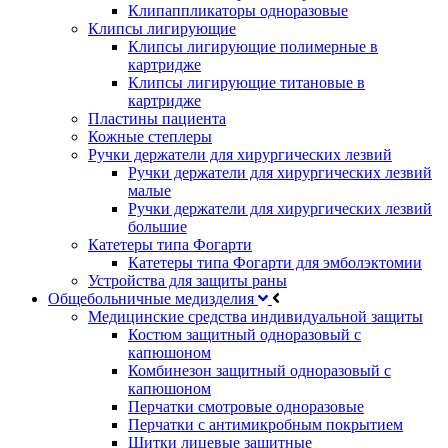
Клипаппликаторы одноразовые
Клипсы лигирующие
Клипсы лигирующие полимерные в
картридже
Клипсы лигирующие титановые в
картридже
Пластины пациента
Кожные степлеры
Ручки держатели для хирургических лезвий
Ручки держатели для хирургических лезвий
малые
Ручки держатели для хирургических лезвий
большие
Катетеры типа Фогарти
Катетеры типа Фогарти для эмболэктомии
Устройства для защиты раны
Общебольничные медизделия
Медицинские средства индивидуальной защиты
Костюм защитный одноразовый с
капюшоном
Комбинезон защитный одноразовый с
капюшоном
Перчатки смотровые одноразовые
Перчатки с антимикробным покрытием
Щитки лицевые защитные