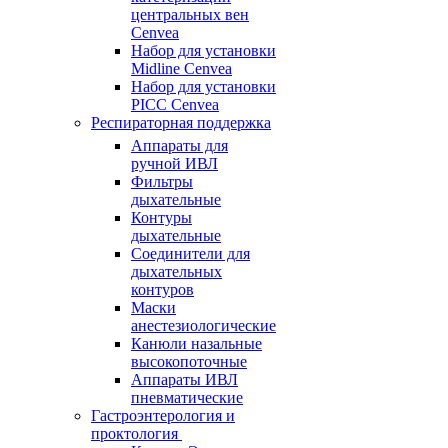
центральных вен
Cenvea
Набор для установки
Midline Cenvea
Набор для установки
PICC Cenvea
Респираторная поддержка
Аппараты для
ручной ИВЛ
Фильтры
дыхательные
Контуры
дыхательные
Соединители для
дыхательных
контуров
Маски
анестезиологические
Канюли назальные
высокопоточные
Аппараты ИВЛ
пневматические
Гастроэнтерология и
проктология