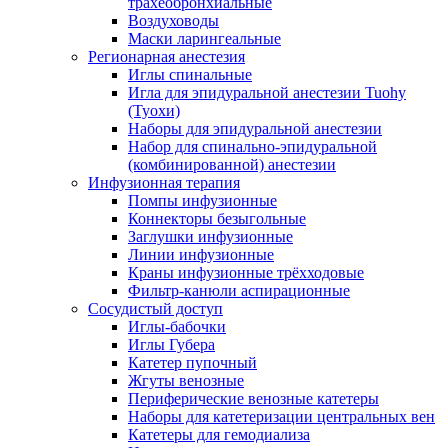
трахеобронхиальные
Воздуховоды
Маски ларингеальные
Регионарная анестезия
Иглы спинальные
Игла для эпидуральной анестезии Tuohy
(Туохи)
Наборы для эпидуральной анестезии
Набор для спинально-эпидуральной
(комбинированной) анестезии
Инфузионная терапия
Помпы инфузионные
Коннекторы безыгольные
Заглушки инфузионные
Линии инфузионные
Краны инфузионные трёхходовые
Фильтр-канюли аспирационные
Сосудистый доступ
Иглы-бабочки
Иглы Губера
Катетер пупочный
Жгуты венозные
Периферические венозные катетеры
Наборы для катетеризации центральных вен
Катетеры для гемодиализа