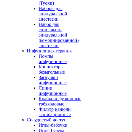
(Туохи)
Наборы для
эпидуральной
анестезии
Набор для
спинально-
эпидуральной
(комбинированной)
анестезии
Инфузионная терапия
Помпы
инфузионные
Коннекторы
безыгольные
Заглушки
инфузионные
Линии
инфузионные
Краны инфузионные
трёхходовые
Фильтр-канюли
аспирационные
Сосудистый доступ
Иглы-бабочки
Иглы Губера