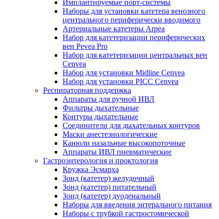
Имплантируемые порт‑системы
Наборы для установки катетера венозного
центрального периферически вводимого
Артериальные катетеры Arpea
Набор для катетеризации периферических
вен Pevea Pro
Набор для катетеризации центральных вен
Cenvea
Набор для установки Midline Cenvea
Набор для установки PICC Cenvea
Респираторная поддержка
Аппараты для ручной ИВЛ
Фильтры дыхательные
Контуры дыхательные
Соединители для дыхательных контуров
Маски анестезиологические
Канюли назальные высокопоточные
Аппараты ИВЛ пневматические
Гастроэнтерология и проктология
Кружка Эсмарха
Зонд (катетер) желудочный
Зонд (катетер) питательный
Зонд (катетер) дуоденальный
Наборы для введения энтерального питания
Наборы с трубкой гастростомической