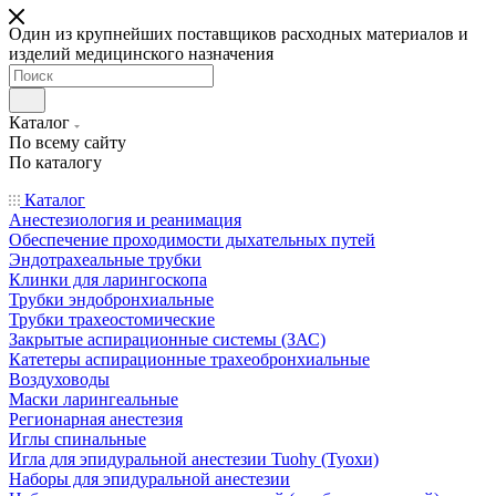
Один из крупнейших поставщиков расходных материалов и
изделий медицинского назначения
Каталог
По всему сайту
По каталогу
Каталог
Анестезиология и реанимация
Обеспечение проходимости дыхательных путей
Эндотрахеальные трубки
Клинки для ларингоскопа
Трубки эндобронхиальные
Трубки трахеостомические
Закрытые аспирационные системы (ЗАС)
Катетеры аспирационные трахеобронхиальные
Воздуховоды
Маски ларингеальные
Регионарная анестезия
Иглы спинальные
Игла для эпидуральной анестезии Tuohy (Туохи)
Наборы для эпидуральной анестезии