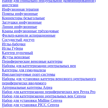
Набор для спинально-эпидуральной (комбинированной)
анестезии
Инфузионная терапия
Помпы инфузионные
Коннекторы безыгольные
Заглушки инфузионные
Линии инфузионные
Краны инфузионные трёхходовые
Фильтр-канюли аспирационные
Сосудистый доступ
Иглы-бабочки
Иглы Губера
Катетер пупочный
Жгуты венозные
Периферические венозные катетеры
Наборы для катетеризации центральных вен
Катетеры для гемодиализа
Имплантируемые порт‑системы
Наборы для установки катетера венозного центрального
периферически вводимого
Артериальные катетеры Arpea
Набор для катетеризации периферических вен Pevea Pro
Набор для катетеризации центральных вен Cenvea
Набор для установки Midline Cenvea
Набор для установки PICC Cenvea