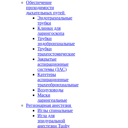
Обеспечение
проходимости
дыхательных путей
Эндотрахеальные
трубки
Клинки для
ларингоскопа
Трубки
эндобронхиальные
Трубки
трахеостомические
Закрытые
аспирационные
системы (ЗАС)
Катетеры
аспирационные
трахеобронхиальные
Воздуховоды
Маски
ларингеальные
Регионарная анестезия
Иглы спинальные
Игла для
эпидуральной
анестезии Tuohy