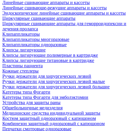
Линейные сшивающие аппараты и кассеты
Линейные сшивающе-режущие аппараты и кассеты
Эндоскопические линейные сшивающие аппараты и кассеты
Циркулярные сшивающие аппараты
Циркулярные сшивающие аппараты для геморроидопексии и
лечения пролапса
Клипаппликаторы
Клипаппликаторы многоразовые
Клипаппликаторы одноразовые
Клипсы лигирующие
Клипсы лигирующие полимерные в картридже
Клипсы лигирующие титановые в картридже
Пластины пациента
Кожные степлеры
Ручки держатели для хирургических лезвий
Ручки держатели для хирургических лезвий малые
Ручки держатели для хирургических лезвий большие
Катетеры типа Фогарти
Катетеры типа Фогарти для эмболэктомии
Устройства для защиты раны
Общебольничные медизделия
Медицинские средства индивидуальной защиты
Костюм защитный одноразовый с капюшоном
Комбинезон защитный одноразовый с капюшоном
Перчатки смотровые одноразовые