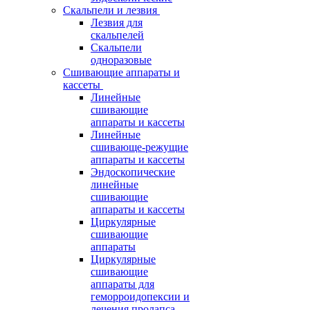
Скальпели и лезвия
Лезвия для
скальпелей
Скальпели
одноразовые
Сшивающие аппараты и
кассеты
Линейные
сшивающие
аппараты и кассеты
Линейные
сшивающе-режущие
аппараты и кассеты
Эндоскопические
линейные
сшивающие
аппараты и кассеты
Циркулярные
сшивающие
аппараты
Циркулярные
сшивающие
аппараты для
геморроидопексии и
лечения пролапса