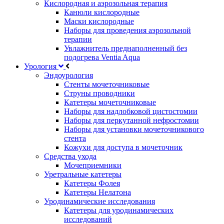
Кислородная и аэрозольная терапия
Канюли кислородные
Маски кислородные
Наборы для проведения аэрозольной
терапии
Увлажнитель преднаполненный без
подогрева Ventia Aqua
Урология
Эндоурология
Стенты мочеточниковые
Струны проводники
Катетеры мочеточниковые
Наборы для надлобковой цистостомии
Наборы для перкутанной нефростомии
Наборы для установки мочеточникового
стента
Кожухи для доступа в мочеточник
Средства ухода
Мочеприемники
Уретральные катетеры
Катетеры Фолея
Катетеры Нелатона
Уродинамические исследования
Катетеры для уродинамических
исследований