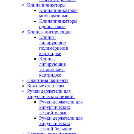
Клипаппликаторы
Клипаппликаторы
многоразовые
Клипаппликаторы
одноразовые
Клипсы лигирующие
Клипсы
лигирующие
полимерные в
картридже
Клипсы
лигирующие
титановые в
картридже
Пластины пациента
Кожные степлеры
Ручки держатели для
хирургических лезвий
Ручки держатели для
хирургических
лезвий малые
Ручки держатели для
хирургических
лезвий большие