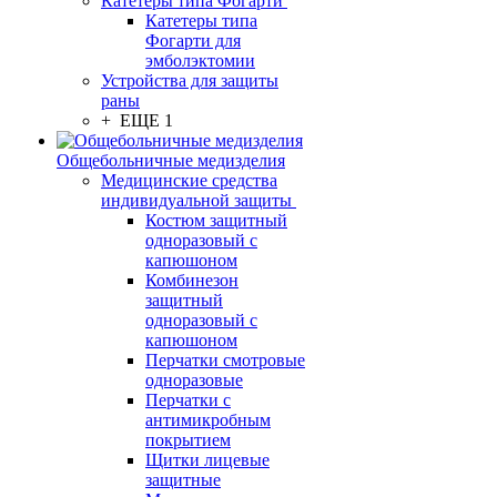
Катетеры типа Фогарти
Катетеры типа
Фогарти для
эмболэктомии
Устройства для защиты
раны
+ ЕЩЕ 1
Общебольничные медизделия
Медицинские средства
индивидуальной защиты
Костюм защитный
одноразовый с
капюшоном
Комбинезон
защитный
одноразовый с
капюшоном
Перчатки смотровые
одноразовые
Перчатки с
антимикробным
покрытием
Щитки лицевые
защитные