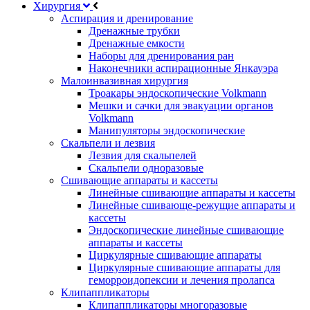
Хирургия
Аспирация и дренирование
Дренажные трубки
Дренажные емкости
Наборы для дренирования ран
Наконечники аспирационные Янкауэра
Малоинвазивная хирургия
Троакары эндоскопические Volkmann
Мешки и сачки для эвакуации органов
Volkmann
Манипуляторы эндоскопические
Скальпели и лезвия
Лезвия для скальпелей
Скальпели одноразовые
Сшивающие аппараты и кассеты
Линейные сшивающие аппараты и кассеты
Линейные сшивающе-режущие аппараты и
кассеты
Эндоскопические линейные сшивающие
аппараты и кассеты
Циркулярные сшивающие аппараты
Циркулярные сшивающие аппараты для
геморроидопексии и лечения пролапса
Клипаппликаторы
Клипаппликаторы многоразовые