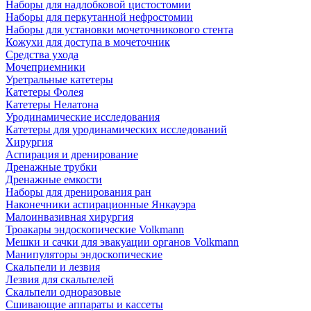
Наборы для надлобковой цистостомии
Наборы для перкутанной нефростомии
Наборы для установки мочеточникового стента
Кожухи для доступа в мочеточник
Средства ухода
Мочеприемники
Уретральные катетеры
Катетеры Фолея
Катетеры Нелатона
Уродинамические исследования
Катетеры для уродинамических исследований
Хирургия
Аспирация и дренирование
Дренажные трубки
Дренажные емкости
Наборы для дренирования ран
Наконечники аспирационные Янкауэра
Малоинвазивная хирургия
Троакары эндоскопические Volkmann
Мешки и сачки для эвакуации органов Volkmann
Манипуляторы эндоскопические
Скальпели и лезвия
Лезвия для скальпелей
Скальпели одноразовые
Сшивающие аппараты и кассеты