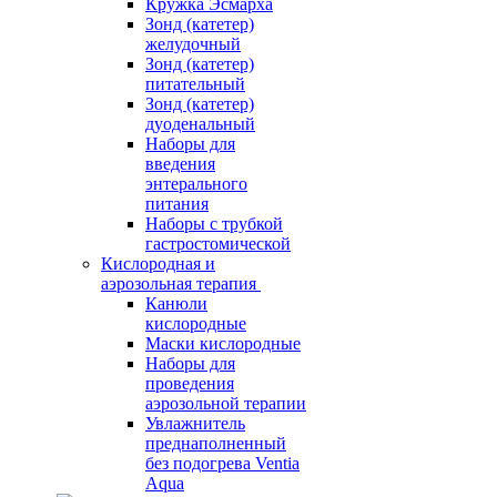
Кружка Эсмарха
Зонд (катетер)
желудочный
Зонд (катетер)
питательный
Зонд (катетер)
дуоденальный
Наборы для
введения
энтерального
питания
Наборы с трубкой
гастростомической
Кислородная и
аэрозольная терапия
Канюли
кислородные
Маски кислородные
Наборы для
проведения
аэрозольной терапии
Увлажнитель
преднаполненный
без подогрева Ventia
Aqua