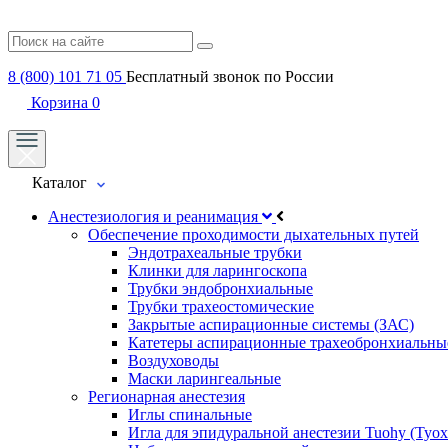
8 (800) 101 71 05
Бесплатный звонок по России
Корзина
0
Каталог
Анестезиология и реанимация
Обеспечение проходимости дыхательных путей
Эндотрахеальные трубки
Клинки для ларингоскопа
Трубки эндобронхиальные
Трубки трахеостомические
Закрытые аспирационные системы (ЗАС)
Катетеры аспирационные трахеобронхиальны
Воздуховоды
Маски ларингеальные
Регионарная анестезия
Иглы спинальные
Игла для эпидуральной анестезии Tuohy (Туох