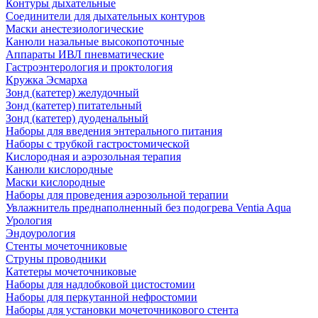
Контуры дыхательные
Соединители для дыхательных контуров
Маски анестезиологические
Канюли назальные высокопоточные
Аппараты ИВЛ пневматические
Гастроэнтерология и проктология
Кружка Эсмарха
Зонд (катетер) желудочный
Зонд (катетер) питательный
Зонд (катетер) дуоденальный
Наборы для введения энтерального питания
Наборы с трубкой гастростомической
Кислородная и аэрозольная терапия
Канюли кислородные
Маски кислородные
Наборы для проведения аэрозольной терапии
Увлажнитель преднаполненный без подогрева Ventia Aqua
Урология
Эндоурология
Стенты мочеточниковые
Струны проводники
Катетеры мочеточниковые
Наборы для надлобковой цистостомии
Наборы для перкутанной нефростомии
Наборы для установки мочеточникового стента