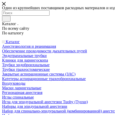
Один из крупнейших поставщиков расходных материалов и из
Каталог
По всему сайту
По каталогу
Каталог
Анестезиология и реанимация
Обеспечение проходимости дыхательных путей
Эндотрахеальные трубки
Клинки для ларингоскопа
Трубки эндобронхиальные
Трубки трахеостомические
Закрытые аспирационные системы (ЗАС)
Катетеры аспирационные трахеобронхиальные
Воздуховоды
Маски ларингеальные
Регионарная анестезия
Иглы спинальные
Игла для эпидуральной анестезии Tuohy (Туохи)
Наборы для эпидуральной анестезии
Набор для спинально-эпидуральной (комбинированной) анесте