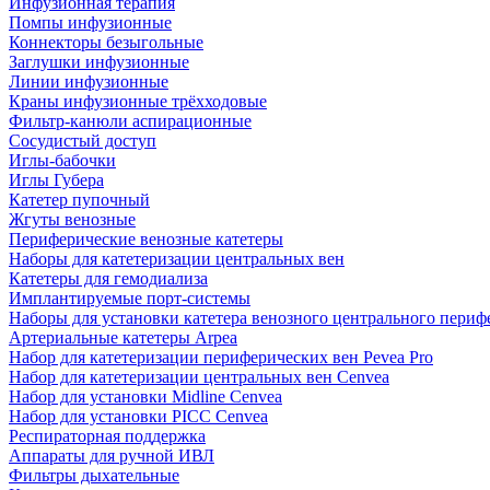
Инфузионная терапия
Помпы инфузионные
Коннекторы безыгольные
Заглушки инфузионные
Линии инфузионные
Краны инфузионные трёхходовые
Фильтр-канюли аспирационные
Сосудистый доступ
Иглы-бабочки
Иглы Губера
Катетер пупочный
Жгуты венозные
Периферические венозные катетеры
Наборы для катетеризации центральных вен
Катетеры для гемодиализа
Имплантируемые порт‑системы
Наборы для установки катетера венозного центрального пери
Артериальные катетеры Arpea
Набор для катетеризации периферических вен Pevea Pro
Набор для катетеризации центральных вен Cenvea
Набор для установки Midline Cenvea
Набор для установки PICC Cenvea
Респираторная поддержка
Аппараты для ручной ИВЛ
Фильтры дыхательные