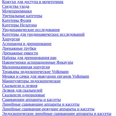
Кожухи для доступа в мочеточник
Средства ухода
Мочеприемники
Уретральные катетеры
Катетеры Фолея
Катетеры Нелатона
Уродинамические исследования
Катетеры для уродинамических исследований
Хирургия
Аспирация и дренирование
Дренажные трубки
Дренажные емкости
Наборы для дренирования ран
Наконечники аспирационные Янкауэра
Малоинвазивная хирургия
Троакары эндоскопические Volkmann
Мешки и сачки для эвакуации органов Volkmann
Манипуляторы эндоскопические
Скальпели и лезвия
Лезвия для скальпелей
Скальпели одноразовые
Сшивающие аппараты и кассеты
Линейные сшивающие аппараты и кассеты
Линейные сшивающе-режущие аппараты и кассеты
Эндоскопические линейные сшивающие аппараты и кассеты