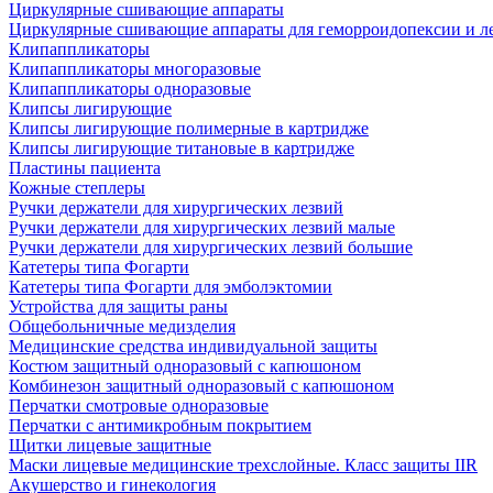
Циркулярные сшивающие аппараты
Циркулярные сшивающие аппараты для геморроидопексии и ле
Клипаппликаторы
Клипаппликаторы многоразовые
Клипаппликаторы одноразовые
Клипсы лигирующие
Клипсы лигирующие полимерные в картридже
Клипсы лигирующие титановые в картридже
Пластины пациента
Кожные степлеры
Ручки держатели для хирургических лезвий
Ручки держатели для хирургических лезвий малые
Ручки держатели для хирургических лезвий большие
Катетеры типа Фогарти
Катетеры типа Фогарти для эмболэктомии
Устройства для защиты раны
Общебольничные медизделия
Медицинские средства индивидуальной защиты
Костюм защитный одноразовый с капюшоном
Комбинезон защитный одноразовый с капюшоном
Перчатки смотровые одноразовые
Перчатки с антимикробным покрытием
Щитки лицевые защитные
Маски лицевые медицинские трехслойные. Класс защиты IIR
Акушерство и гинекология