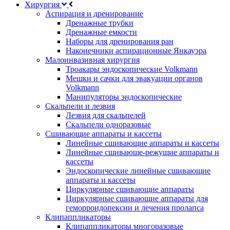
Хирургия
Аспирация и дренирование
Дренажные трубки
Дренажные емкости
Наборы для дренирования ран
Наконечники аспирационные Янкауэра
Малоинвазивная хирургия
Троакары эндоскопические Volkmann
Мешки и сачки для эвакуации органов
Volkmann
Манипуляторы эндоскопические
Скальпели и лезвия
Лезвия для скальпелей
Скальпели одноразовые
Сшивающие аппараты и кассеты
Линейные сшивающие аппараты и кассеты
Линейные сшивающе-режущие аппараты и
кассеты
Эндоскопические линейные сшивающие
аппараты и кассеты
Циркулярные сшивающие аппараты
Циркулярные сшивающие аппараты для
геморроидопексии и лечения пролапса
Клипаппликаторы
Клипаппликаторы многоразовые