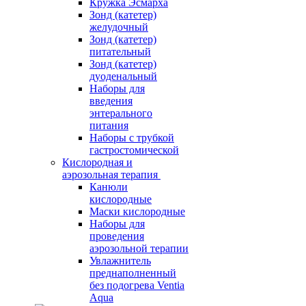
Кружка Эсмарха
Зонд (катетер)
желудочный
Зонд (катетер)
питательный
Зонд (катетер)
дуоденальный
Наборы для
введения
энтерального
питания
Наборы с трубкой
гастростомической
Кислородная и
аэрозольная терапия
Канюли
кислородные
Маски кислородные
Наборы для
проведения
аэрозольной терапии
Увлажнитель
преднаполненный
без подогрева Ventia
Aqua