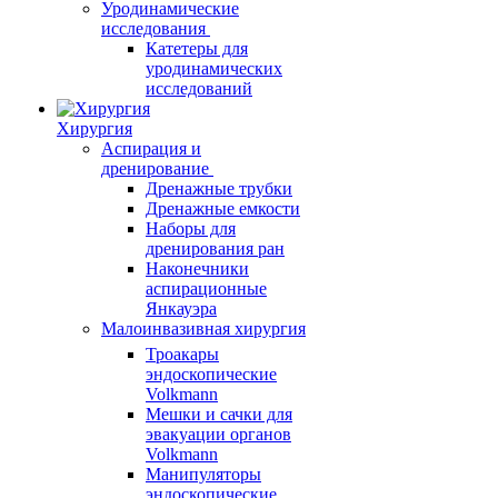
Уродинамические
исследования
Катетеры для
уродинамических
исследований
Хирургия
Аспирация и
дренирование
Дренажные трубки
Дренажные емкости
Наборы для
дренирования ран
Наконечники
аспирационные
Янкауэра
Малоинвазивная хирургия
Троакары
эндоскопические
Volkmann
Мешки и сачки для
эвакуации органов
Volkmann
Манипуляторы
эндоскопические