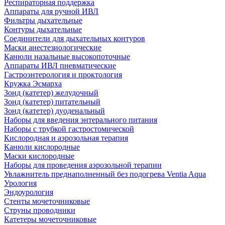
Респираторная поддержка
Аппараты для ручной ИВЛ
Фильтры дыхательные
Контуры дыхательные
Соединители для дыхательных контуров
Маски анестезиологические
Канюли назальные высокопоточные
Аппараты ИВЛ пневматические
Гастроэнтерология и проктология
Кружка Эсмарха
Зонд (катетер) желудочный
Зонд (катетер) питательный
Зонд (катетер) дуоденальный
Наборы для введения энтерального питания
Наборы с трубкой гастростомической
Кислородная и аэрозольная терапия
Канюли кислородные
Маски кислородные
Наборы для проведения аэрозольной терапии
Увлажнитель преднаполненный без подогрева Ventia Aqua
Урология
Эндоурология
Стенты мочеточниковые
Струны проводники
Катетеры мочеточниковые