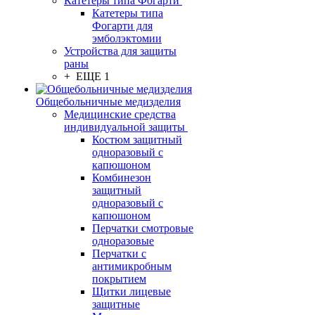
Катетеры типа Фогарти
Катетеры типа
Фогарти для
эмболэктомии
Устройства для защиты
раны
+ ЕЩЕ 1
Общебольничные медизделия
Медицинские средства
индивидуальной защиты
Костюм защитный
одноразовый с
капюшоном
Комбинезон
защитный
одноразовый с
капюшоном
Перчатки смотровые
одноразовые
Перчатки с
антимикробным
покрытием
Щитки лицевые
защитные