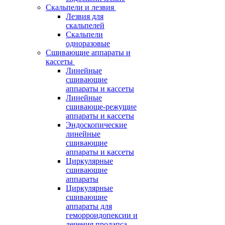
Скальпели и лезвия
Лезвия для
скальпелей
Скальпели
одноразовые
Сшивающие аппараты и
кассеты
Линейные
сшивающие
аппараты и кассеты
Линейные
сшивающе-режущие
аппараты и кассеты
Эндоскопические
линейные
сшивающие
аппараты и кассеты
Циркулярные
сшивающие
аппараты
Циркулярные
сшивающие
аппараты для
геморроидопексии и
лечения пролапса