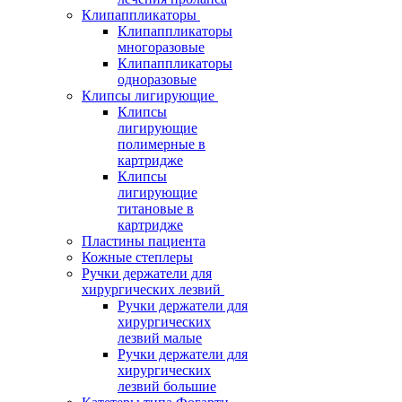
Клипаппликаторы
Клипаппликаторы
многоразовые
Клипаппликаторы
одноразовые
Клипсы лигирующие
Клипсы
лигирующие
полимерные в
картридже
Клипсы
лигирующие
титановые в
картридже
Пластины пациента
Кожные степлеры
Ручки держатели для
хирургических лезвий
Ручки держатели для
хирургических
лезвий малые
Ручки держатели для
хирургических
лезвий большие