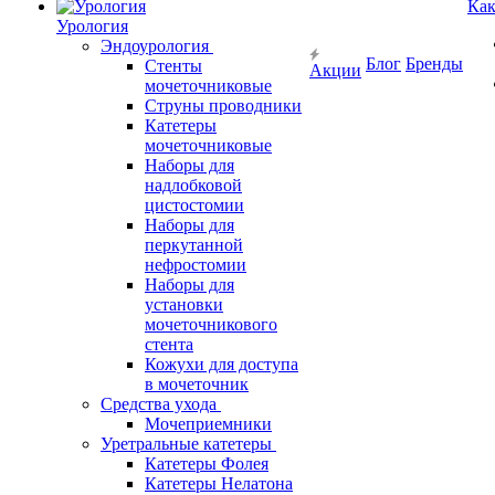
Как
Урология
Эндоурология
Блог
Бренды
Стенты
Акции
мочеточниковые
Струны проводники
Катетеры
мочеточниковые
Наборы для
надлобковой
цистостомии
Наборы для
перкутанной
нефростомии
Наборы для
установки
мочеточникового
стента
Кожухи для доступа
в мочеточник
Средства ухода
Мочеприемники
Уретральные катетеры
Катетеры Фолея
Катетеры Нелатона