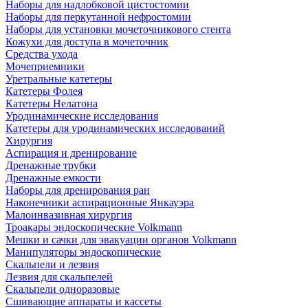
Наборы для надлобковой цистостомии
Наборы для перкутанной нефростомии
Наборы для установки мочеточникового стента
Кожухи для доступа в мочеточник
Средства ухода
Мочеприемники
Уретральные катетеры
Катетеры Фолея
Катетеры Нелатона
Уродинамические исследования
Катетеры для уродинамических исследований
Хирургия
Аспирация и дренирование
Дренажные трубки
Дренажные емкости
Наборы для дренирования ран
Наконечники аспирационные Янкауэра
Малоинвазивная хирургия
Троакары эндоскопические Volkmann
Мешки и сачки для эвакуации органов Volkmann
Манипуляторы эндоскопические
Скальпели и лезвия
Лезвия для скальпелей
Скальпели одноразовые
Сшивающие аппараты и кассеты