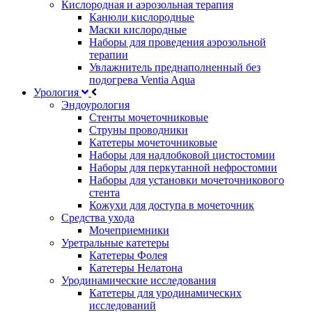
Кислородная и аэрозольная терапия
Канюли кислородные
Маски кислородные
Наборы для проведения аэрозольной
терапии
Увлажнитель преднаполненный без
подогрева Ventia Aqua
Урология
Эндоурология
Стенты мочеточниковые
Струны проводники
Катетеры мочеточниковые
Наборы для надлобковой цистостомии
Наборы для перкутанной нефростомии
Наборы для установки мочеточникового
стента
Кожухи для доступа в мочеточник
Средства ухода
Мочеприемники
Уретральные катетеры
Катетеры Фолея
Катетеры Нелатона
Уродинамические исследования
Катетеры для уродинамических
исследований