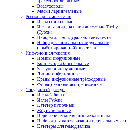
трахеобронхиальные
Воздуховоды
Маски ларингеальные
Регионарная анестезия
Иглы спинальные
Игла для эпидуральной анестезии Tuohy
(Туохи)
Наборы для эпидуральной анестезии
Набор для спинально-эпидуральной
(комбинированной) анестезии
Инфузионная терапия
Помпы инфузионные
Коннекторы безыгольные
Заглушки инфузионные
Линии инфузионные
Краны инфузионные трёхходовые
Фильтр-канюли аспирационные
Сосудистый доступ
Иглы-бабочки
Иглы Губера
Катетер пупочный
Жгуты венозные
Периферические венозные катетеры
Наборы для катетеризации центральных вен
Катетеры для гемодиализа