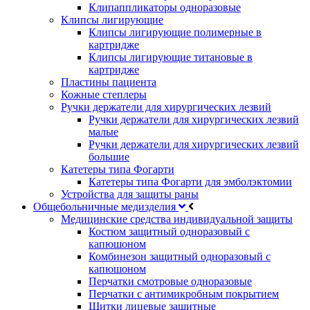
Клипаппликаторы одноразовые
Клипсы лигирующие
Клипсы лигирующие полимерные в
картридже
Клипсы лигирующие титановые в
картридже
Пластины пациента
Кожные степлеры
Ручки держатели для хирургических лезвий
Ручки держатели для хирургических лезвий
малые
Ручки держатели для хирургических лезвий
большие
Катетеры типа Фогарти
Катетеры типа Фогарти для эмболэктомии
Устройства для защиты раны
Общебольничные медизделия
Медицинские средства индивидуальной защиты
Костюм защитный одноразовый с
капюшоном
Комбинезон защитный одноразовый с
капюшоном
Перчатки смотровые одноразовые
Перчатки с антимикробным покрытием
Щитки лицевые защитные