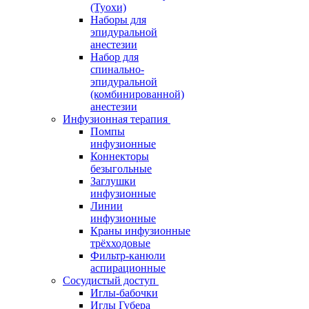
(Туохи)
Наборы для
эпидуральной
анестезии
Набор для
спинально-
эпидуральной
(комбинированной)
анестезии
Инфузионная терапия
Помпы
инфузионные
Коннекторы
безыгольные
Заглушки
инфузионные
Линии
инфузионные
Краны инфузионные
трёхходовые
Фильтр-канюли
аспирационные
Сосудистый доступ
Иглы-бабочки
Иглы Губера