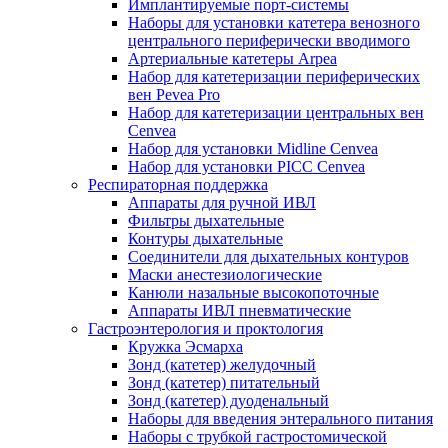
Имплантируемые порт‑системы
Наборы для установки катетера венозного
центрального периферически вводимого
Артериальные катетеры Arpea
Набор для катетеризации периферических
вен Pevea Pro
Набор для катетеризации центральных вен
Cenvea
Набор для установки Midline Cenvea
Набор для установки PICC Cenvea
Респираторная поддержка
Аппараты для ручной ИВЛ
Фильтры дыхательные
Контуры дыхательные
Соединители для дыхательных контуров
Маски анестезиологические
Канюли назальные высокопоточные
Аппараты ИВЛ пневматические
Гастроэнтерология и проктология
Кружка Эсмарха
Зонд (катетер) желудочный
Зонд (катетер) питательный
Зонд (катетер) дуоденальный
Наборы для введения энтерального питания
Наборы с трубкой гастростомической