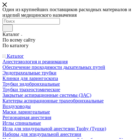
Один из крупнейших поставщиков расходных материалов и
изделий медицинского назначения
Каталог
По всему сайту
По каталогу
Каталог
Анестезиология и реанимация
Обеспечение проходимости дыхательных путей
Эндотрахеальные трубки
Клинки для ларингоскопа
Трубки эндобронхиальные
Трубки трахеостомические
Закрытые аспирационные системы (ЗАС)
Катетеры аспирационные трахеобронхиальные
Воздуховоды
Маски ларингеальные
Регионарная анестезия
Иглы спинальные
Игла для эпидуральной анестезии Tuohy (Туохи)
Наборы для эпидуральной анестезии