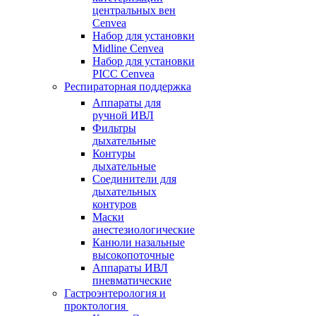
центральных вен
Cenvea
Набор для установки
Midline Cenvea
Набор для установки
PICC Cenvea
Респираторная поддержка
Аппараты для
ручной ИВЛ
Фильтры
дыхательные
Контуры
дыхательные
Соединители для
дыхательных
контуров
Маски
анестезиологические
Канюли назальные
высокопоточные
Аппараты ИВЛ
пневматические
Гастроэнтерология и
проктология