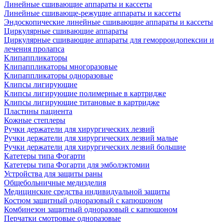
Линейные сшивающие аппараты и кассеты
Линейные сшивающе-режущие аппараты и кассеты
Эндоскопические линейные сшивающие аппараты и кассеты
Циркулярные сшивающие аппараты
Циркулярные сшивающие аппараты для геморроидопексии и
лечения пролапса
Клипаппликаторы
Клипаппликаторы многоразовые
Клипаппликаторы одноразовые
Клипсы лигирующие
Клипсы лигирующие полимерные в картридже
Клипсы лигирующие титановые в картридже
Пластины пациента
Кожные степлеры
Ручки держатели для хирургических лезвий
Ручки держатели для хирургических лезвий малые
Ручки держатели для хирургических лезвий большие
Катетеры типа Фогарти
Катетеры типа Фогарти для эмболэктомии
Устройства для защиты раны
Общебольничные медизделия
Медицинские средства индивидуальной защиты
Костюм защитный одноразовый с капюшоном
Комбинезон защитный одноразовый с капюшоном
Перчатки смотровые одноразовые