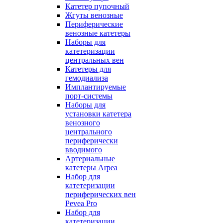
Катетер пупочный
Жгуты венозные
Периферические
венозные катетеры
Наборы для
катетеризации
центральных вен
Катетеры для
гемодиализа
Имплантируемые
порт‑системы
Наборы для
установки катетера
венозного
центрального
периферически
вводимого
Артериальные
катетеры Arpea
Набор для
катетеризации
периферических вен
Pevea Pro
Набор для
катетеризации