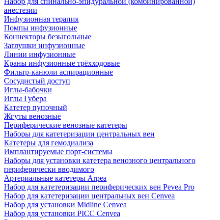
Набор для спинально-эпидуральной (комбинированной)
анестезии
Инфузионная терапия
Помпы инфузионные
Коннекторы безыгольные
Заглушки инфузионные
Линии инфузионные
Краны инфузионные трёхходовые
Фильтр-канюли аспирационные
Сосудистый доступ
Иглы-бабочки
Иглы Губера
Катетер пупочный
Жгуты венозные
Периферические венозные катетеры
Наборы для катетеризации центральных вен
Катетеры для гемодиализа
Имплантируемые порт‑системы
Наборы для установки катетера венозного центрального
периферически вводимого
Артериальные катетеры Arpea
Набор для катетеризации периферических вен Pevea Pro
Набор для катетеризации центральных вен Cenvea
Набор для установки Midline Cenvea
Набор для установки PICC Cenvea