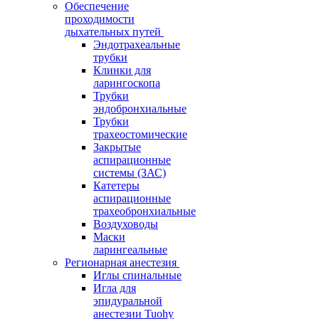
Обеспечение
проходимости
дыхательных путей
Эндотрахеальные
трубки
Клинки для
ларингоскопа
Трубки
эндобронхиальные
Трубки
трахеостомические
Закрытые
аспирационные
системы (ЗАС)
Катетеры
аспирационные
трахеобронхиальные
Воздуховоды
Маски
ларингеальные
Регионарная анестезия
Иглы спинальные
Игла для
эпидуральной
анестезии Tuohy