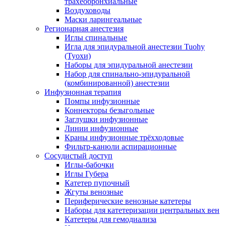
трахеобронхиальные
Воздуховоды
Маски ларингеальные
Регионарная анестезия
Иглы спинальные
Игла для эпидуральной анестезии Tuohy
(Туохи)
Наборы для эпидуральной анестезии
Набор для спинально-эпидуральной
(комбинированной) анестезии
Инфузионная терапия
Помпы инфузионные
Коннекторы безыгольные
Заглушки инфузионные
Линии инфузионные
Краны инфузионные трёхходовые
Фильтр-канюли аспирационные
Сосудистый доступ
Иглы-бабочки
Иглы Губера
Катетер пупочный
Жгуты венозные
Периферические венозные катетеры
Наборы для катетеризации центральных вен
Катетеры для гемодиализа