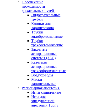
Обеспечение
проходимости
дыхательных путей
Эндотрахеальные
трубки
Клинки для
ларингоскопа
Трубки
эндобронхиальные
Трубки
трахеостомические
Закрытые
аспирационные
системы (ЗАС)
Катетеры
аспирационные
трахеобронхиальные
Воздуховоды
Маски
ларингеальные
Регионарная анестезия
Иглы спинальные
Игла для
эпидуральной
анестезии Tuohy