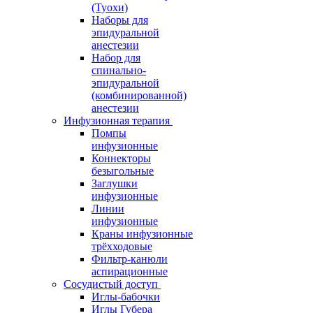
(Туохи)
Наборы для
эпидуральной
анестезии
Набор для
спинально-
эпидуральной
(комбинированной)
анестезии
Инфузионная терапия
Помпы
инфузионные
Коннекторы
безыгольные
Заглушки
инфузионные
Линии
инфузионные
Краны инфузионные
трёхходовые
Фильтр-канюли
аспирационные
Сосудистый доступ
Иглы-бабочки
Иглы Губера