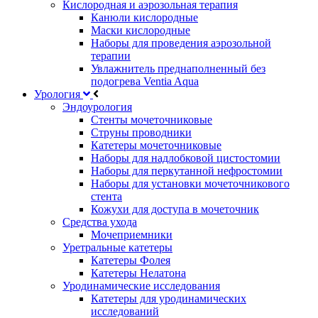
Кислородная и аэрозольная терапия
Канюли кислородные
Маски кислородные
Наборы для проведения аэрозольной
терапии
Увлажнитель преднаполненный без
подогрева Ventia Aqua
Урология
Эндоурология
Стенты мочеточниковые
Струны проводники
Катетеры мочеточниковые
Наборы для надлобковой цистостомии
Наборы для перкутанной нефростомии
Наборы для установки мочеточникового
стента
Кожухи для доступа в мочеточник
Средства ухода
Мочеприемники
Уретральные катетеры
Катетеры Фолея
Катетеры Нелатона
Уродинамические исследования
Катетеры для уродинамических
исследований