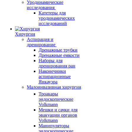
Уродинамические
исследования
Катетеры для
уродинамических
исследований
Хирургия
Аспирация и
дренирование
Дренажные трубки
Дренажные емкости
Наборы для
дренирования ран
Наконечники
аспирационные
Янкауэра
Малоинвазивная хирургия
Троакары
эндоскопические
Volkmann
Мешки и сачки для
эвакуации органов
Volkmann
Манипуляторы
эндоскопические