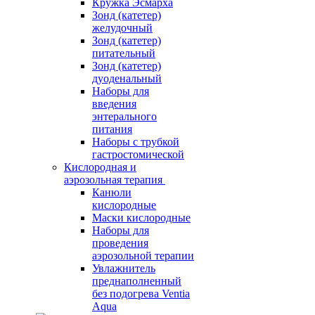
Кружка Эсмарха
Зонд (катетер)
желудочный
Зонд (катетер)
питательный
Зонд (катетер)
дуоденальный
Наборы для
введения
энтерального
питания
Наборы с трубкой
гастростомической
Кислородная и
аэрозольная терапия
Канюли
кислородные
Маски кислородные
Наборы для
проведения
аэрозольной терапии
Увлажнитель
преднаполненный
без подогрева Ventia
Aqua