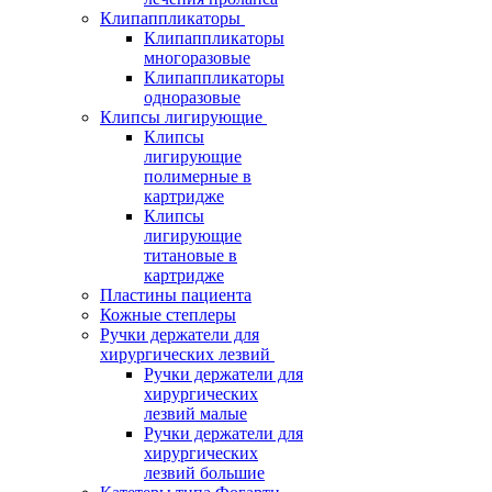
Клипаппликаторы
Клипаппликаторы
многоразовые
Клипаппликаторы
одноразовые
Клипсы лигирующие
Клипсы
лигирующие
полимерные в
картридже
Клипсы
лигирующие
титановые в
картридже
Пластины пациента
Кожные степлеры
Ручки держатели для
хирургических лезвий
Ручки держатели для
хирургических
лезвий малые
Ручки держатели для
хирургических
лезвий большие