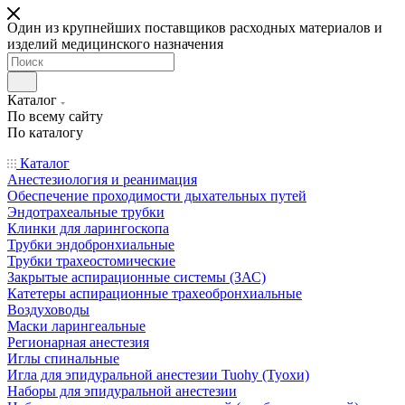
Один из крупнейших поставщиков расходных материалов и
изделий медицинского назначения
Каталог
По всему сайту
По каталогу
Каталог
Анестезиология и реанимация
Обеспечение проходимости дыхательных путей
Эндотрахеальные трубки
Клинки для ларингоскопа
Трубки эндобронхиальные
Трубки трахеостомические
Закрытые аспирационные системы (ЗАС)
Катетеры аспирационные трахеобронхиальные
Воздуховоды
Маски ларингеальные
Регионарная анестезия
Иглы спинальные
Игла для эпидуральной анестезии Tuohy (Туохи)
Наборы для эпидуральной анестезии