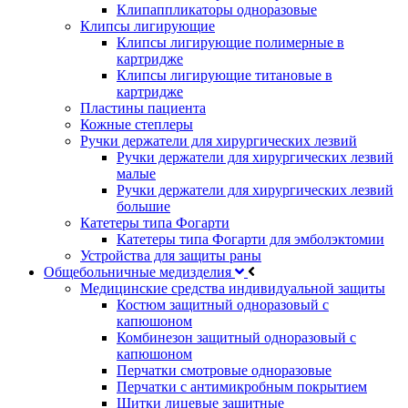
Клипаппликаторы одноразовые
Клипсы лигирующие
Клипсы лигирующие полимерные в
картридже
Клипсы лигирующие титановые в
картридже
Пластины пациента
Кожные степлеры
Ручки держатели для хирургических лезвий
Ручки держатели для хирургических лезвий
малые
Ручки держатели для хирургических лезвий
большие
Катетеры типа Фогарти
Катетеры типа Фогарти для эмболэктомии
Устройства для защиты раны
Общебольничные медизделия
Медицинские средства индивидуальной защиты
Костюм защитный одноразовый с
капюшоном
Комбинезон защитный одноразовый с
капюшоном
Перчатки смотровые одноразовые
Перчатки с антимикробным покрытием
Щитки лицевые защитные