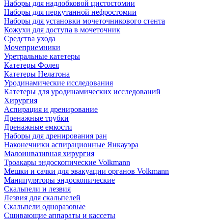
Наборы для надлобковой цистостомии
Наборы для перкутанной нефростомии
Наборы для установки мочеточникового стента
Кожухи для доступа в мочеточник
Средства ухода
Мочеприемники
Уретральные катетеры
Катетеры Фолея
Катетеры Нелатона
Уродинамические исследования
Катетеры для уродинамических исследований
Хирургия
Аспирация и дренирование
Дренажные трубки
Дренажные емкости
Наборы для дренирования ран
Наконечники аспирационные Янкауэра
Малоинвазивная хирургия
Троакары эндоскопические Volkmann
Мешки и сачки для эвакуации органов Volkmann
Манипуляторы эндоскопические
Скальпели и лезвия
Лезвия для скальпелей
Скальпели одноразовые
Сшивающие аппараты и кассеты