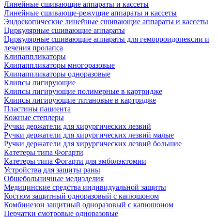
Линейные сшивающие аппараты и кассеты
Линейные сшивающе-режущие аппараты и кассеты
Эндоскопические линейные сшивающие аппараты и кассеты
Циркулярные сшивающие аппараты
Циркулярные сшивающие аппараты для геморроидопексии и
лечения пролапса
Клипаппликаторы
Клипаппликаторы многоразовые
Клипаппликаторы одноразовые
Клипсы лигирующие
Клипсы лигирующие полимерные в картридже
Клипсы лигирующие титановые в картридже
Пластины пациента
Кожные степлеры
Ручки держатели для хирургических лезвий
Ручки держатели для хирургических лезвий малые
Ручки держатели для хирургических лезвий большие
Катетеры типа Фогарти
Катетеры типа Фогарти для эмболэктомии
Устройства для защиты раны
Общебольничные медизделия
Медицинские средства индивидуальной защиты
Костюм защитный одноразовый с капюшоном
Комбинезон защитный одноразовый с капюшоном
Перчатки смотровые одноразовые