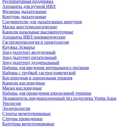
Респираторная поддержка
Аппараты для ручной ИВЛ
Фильтры дыхательные
Контуры дыхательные
Соединители для дыхательных контуров
Маски анестезиологические
Канюли назальные высокопоточные
Аппараты ИВЛ пневматические
Гастроэнтерология и проктология
Кружка Эсмарха
Зонд (катетер) желудочный
Зонд (катетер) питательный
Зонд (катетер) дуоденальный
Наборы для введения энтерального питания
Наборы с трубкой гастростомической
Кислородная и аэрозольная терапия
Канюли кислородные
Маски кислородные
Наборы для проведения аэрозольной терапии
Увлажнитель преднаполненный без подогрева Ventia Aqua
Урология
Эндоурология
Стенты мочеточниковые
Струны проводники
Катетеры мочеточниковые