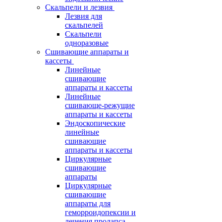
Скальпели и лезвия
Лезвия для
скальпелей
Скальпели
одноразовые
Сшивающие аппараты и
кассеты
Линейные
сшивающие
аппараты и кассеты
Линейные
сшивающе-режущие
аппараты и кассеты
Эндоскопические
линейные
сшивающие
аппараты и кассеты
Циркулярные
сшивающие
аппараты
Циркулярные
сшивающие
аппараты для
геморроидопексии и
лечения пролапса