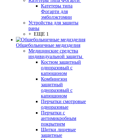
Катетеры типа Фогарти
Катетеры типа
Фогарти для
эмболэктомии
Устройства для защиты
раны
+ ЕЩЕ 1
Общебольничные медизделия
Медицинские средства
индивидуальной защиты
Костюм защитный
одноразовый с
капюшоном
Комбинезон
защитный
одноразовый с
капюшоном
Перчатки смотровые
одноразовые
Перчатки с
антимикробным
покрытием
Щитки лицевые
защитные