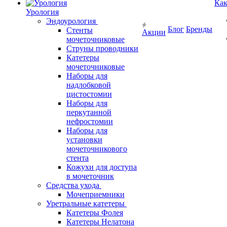
Как
Урология
Эндоурология
Блог
Бренды
Стенты
Акции
мочеточниковые
Струны проводники
Катетеры
мочеточниковые
Наборы для
надлобковой
цистостомии
Наборы для
перкутанной
нефростомии
Наборы для
установки
мочеточникового
стента
Кожухи для доступа
в мочеточник
Средства ухода
Мочеприемники
Уретральные катетеры
Катетеры Фолея
Катетеры Нелатона