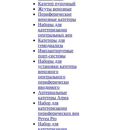
Катетер пупочный
Жгуты венозные
Периферические
венозные катетеры
Наборы для
катетеризации
центральных вен
Катетеры для
гемодиализа
Имплантируемые
порт‑системы
Наборы для
установки катетера
венозного
центрального
периферически
вводимого
Артериальные
катетеры Arpea
Набор для
катетеризации
периферических вен
Pevea Pro
Набор для
катетеризации