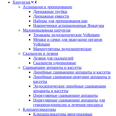
Хирургия
Аспирация и дренирование
Дренажные трубки
Дренажные емкости
Наборы для дренирования ран
Наконечники аспирационные Янкауэра
Малоинвазивная хирургия
Троакары эндоскопические Volkmann
Мешки и сачки для эвакуации органов
Volkmann
Манипуляторы эндоскопические
Скальпели и лезвия
Лезвия для скальпелей
Скальпели одноразовые
Сшивающие аппараты и кассеты
Линейные сшивающие аппараты и кассеты
Линейные сшивающе-режущие аппараты и
кассеты
Эндоскопические линейные сшивающие
аппараты и кассеты
Циркулярные сшивающие аппараты
Циркулярные сшивающие аппараты для
геморроидопексии и лечения пролапса
Клипаппликаторы
Клипаппликаторы многоразовые