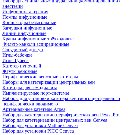
Набор для спинально-эпидуральной (комбинированной)
анестезии
Инфузионная терапия
Помпы инфузионные
Коннекторы безыгольные
Заглушки инфузионные
Линии инфузионные
Краны инфузионные трёхходовые
Фильтр-канюли аспирационные
Сосудистый доступ
Иглы-бабочки
Иглы Губера
Катетер пупочный
Жгуты венозные
Периферические венозные катетеры
Наборы для катетеризации центральных вен
Катетеры для гемодиализа
Имплантируемые порт‑системы
Наборы для установки катетера венозного центрального
периферически вводимого
Артериальные катетеры Arpea
Набор для катетеризации периферических вен Pevea Pro
Набор для катетеризации центральных вен Cenvea
Набор для установки Midline Cenvea
Набор для установки PICC Cenvea