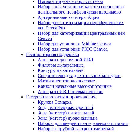
Имплантируемые порт‑системы
Наборы для установки катетера венозного
центрального периферически вводимого
Артериальные катетеры Arpea
Набор для катетеризации периферических
вен Pevea Pro
Набор для катетеризации центральных вен
Cenvea
Набор для установки Midline Cenvea
Набор для установки PICC Cenvea
Респираторная поддержка
Аппараты для ручной ИВЛ
Фильтры дыхательные
Контуры дыхательные
Соединители для дыхательных контуров
Маски анестезиологические
Канюли назальные высокопоточные
Аппараты ИВЛ пневматические
Гастроэнтерология и проктология
Кружка Эсмарха
Зонд (катетер) желудочный
Зонд (катетер) питательный
Зонд (катетер) дуоденальный
Наборы для введения энтерального питания
Наборы с трубкой гастростомической