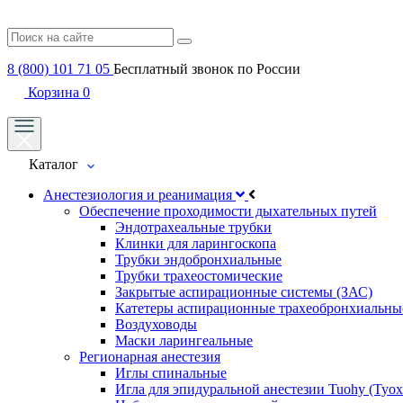
8 (800) 101 71 05
Бесплатный звонок по России
Корзина
0
Каталог
Анестезиология и реанимация
Обеспечение проходимости дыхательных путей
Эндотрахеальные трубки
Клинки для ларингоскопа
Трубки эндобронхиальные
Трубки трахеостомические
Закрытые аспирационные системы (ЗАС)
Катетеры аспирационные трахеобронхиальны
Воздуховоды
Маски ларингеальные
Регионарная анестезия
Иглы спинальные
Игла для эпидуральной анестезии Tuohy (Туох