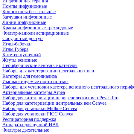
Инфузионная терапия
Помпы инфузионные
Коннекторы безыгольные
Заглушки инфузионные
Линии инфузионные
Краны инфузионные трёхходовые
Фильтр-канюли аспирационные
Сосудистый доступ
Иглы-бабочки
Иглы Губера
Катетер пупочный
Жгуты венозные
Периферические венозные катетеры
Наборы для катетеризации центральных вен
Катетеры для гемодиализа
Имплантируемые порт‑системы
Наборы для установки катетера венозного центрального пери
Артериальные катетеры Arpea
Набор для катетеризации периферических вен Pevea Pro
Набор для катетеризации центральных вен Cenvea
Набор для установки Midline Cenvea
Набор для установки PICC Cenvea
Респираторная поддержка
Аппараты для ручной ИВЛ
Фильтры дыхательные