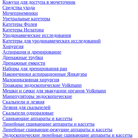
Кожухи для доступа в мочеточник
Средства ухода
Мочеприемники
Уретральные катетеры
Катетеры Фолея
Катетеры Нелатона
Уродинамические исследования
Катетеры для уродинамических исследований
Хирургия
Аспирация и дренирование
Дренажные трубки
Дренажные емкости
Наборы для дренирования ран
Наконечники аспирационные Янкауэра
Малоинвазивная хирургия
Троакары эндоскопические Volkmann
Мешки и сачки для эвакуации органов Volkmann
Манипуляторы эндоскопические
Скальпели и лезвия
Лезвия для скальпелей
Скальпели одноразовые
Сшивающие аппараты и кассеты
Линейные сшивающие аппараты и кассеты
Линейные сшивающе-режущие аппараты и кассеты
Эндоскопические линейные сшивающие аппараты и кассеты