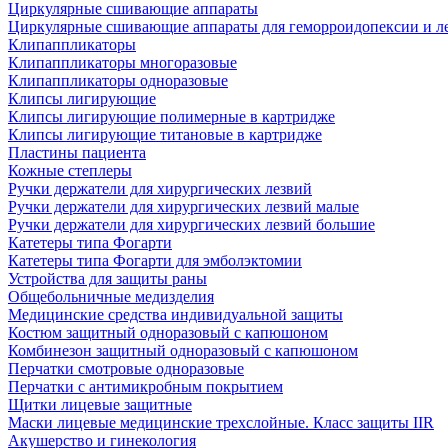
Циркулярные сшивающие аппараты
Циркулярные сшивающие аппараты для геморроидопексии и ле
Клипаппликаторы
Клипаппликаторы многоразовые
Клипаппликаторы одноразовые
Клипсы лигирующие
Клипсы лигирующие полимерные в картридже
Клипсы лигирующие титановые в картридже
Пластины пациента
Кожные степлеры
Ручки держатели для хирургических лезвий
Ручки держатели для хирургических лезвий малые
Ручки держатели для хирургических лезвий большие
Катетеры типа Фогарти
Катетеры типа Фогарти для эмболэктомии
Устройства для защиты раны
Общебольничные медизделия
Медицинские средства индивидуальной защиты
Костюм защитный одноразовый с капюшоном
Комбинезон защитный одноразовый с капюшоном
Перчатки смотровые одноразовые
Перчатки с антимикробным покрытием
Щитки лицевые защитные
Маски лицевые медицинские трехслойные. Класс защиты IIR
Акушерство и гинекология