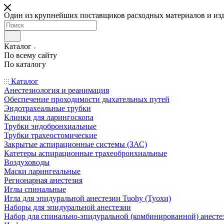
Один из крупнейших поставщиков расходных материалов и из
Каталог
По всему сайту
По каталогу
Каталог
Анестезиология и реанимация
Обеспечение проходимости дыхательных путей
Эндотрахеальные трубки
Клинки для ларингоскопа
Трубки эндобронхиальные
Трубки трахеостомические
Закрытые аспирационные системы (ЗАС)
Катетеры аспирационные трахеобронхиальные
Воздуховоды
Маски ларингеальные
Регионарная анестезия
Иглы спинальные
Игла для эпидуральной анестезии Tuohy (Туохи)
Наборы для эпидуральной анестезии
Набор для спинально-эпидуральной (комбинированной) анесте