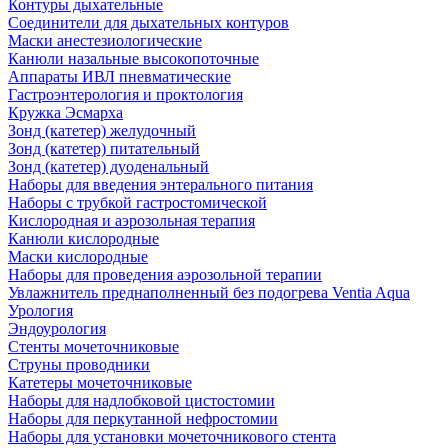
Контуры дыхательные
Соединители для дыхательных контуров
Маски анестезиологические
Канюли назальные высокопоточные
Аппараты ИВЛ пневматические
Гастроэнтерология и проктология
Кружка Эсмарха
Зонд (катетер) желудочный
Зонд (катетер) питательный
Зонд (катетер) дуоденальный
Наборы для введения энтерального питания
Наборы с трубкой гастростомической
Кислородная и аэрозольная терапия
Канюли кислородные
Маски кислородные
Наборы для проведения аэрозольной терапии
Увлажнитель преднаполненный без подогрева Ventia Aqua
Урология
Эндоурология
Стенты мочеточниковые
Струны проводники
Катетеры мочеточниковые
Наборы для надлобковой цистостомии
Наборы для перкутанной нефростомии
Наборы для установки мочеточникового стента