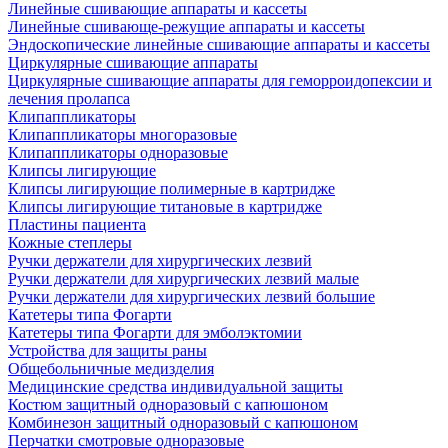
Линейные сшивающие аппараты и кассеты
Линейные сшивающе-режущие аппараты и кассеты
Эндоскопические линейные сшивающие аппараты и кассеты
Циркулярные сшивающие аппараты
Циркулярные сшивающие аппараты для геморроидопексии и
лечения пролапса
Клипаппликаторы
Клипаппликаторы многоразовые
Клипаппликаторы одноразовые
Клипсы лигирующие
Клипсы лигирующие полимерные в картридже
Клипсы лигирующие титановые в картридже
Пластины пациента
Кожные степлеры
Ручки держатели для хирургических лезвий
Ручки держатели для хирургических лезвий малые
Ручки держатели для хирургических лезвий большие
Катетеры типа Фогарти
Катетеры типа Фогарти для эмболэктомии
Устройства для защиты раны
Общебольничные медизделия
Медицинские средства индивидуальной защиты
Костюм защитный одноразовый с капюшоном
Комбинезон защитный одноразовый с капюшоном
Перчатки смотровые одноразовые