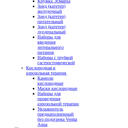
Кружка Эсмарха
Зонд (катетер)
желудочный
Зонд (катетер)
питательный
Зонд (катетер)
дуоденальный
Наборы для
введения
энтерального
питания
Наборы с трубкой
гастростомической
Кислородная и
аэрозольная терапия
Канюли
кислородные
Маски кислородные
Наборы для
проведения
аэрозольной терапии
Увлажнитель
преднаполненный
без подогрева Ventia
Aqua