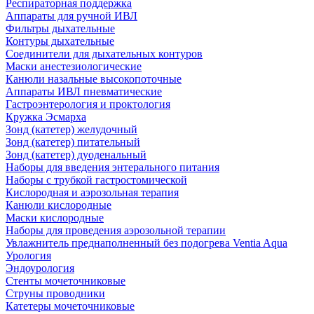
Респираторная поддержка
Аппараты для ручной ИВЛ
Фильтры дыхательные
Контуры дыхательные
Соединители для дыхательных контуров
Маски анестезиологические
Канюли назальные высокопоточные
Аппараты ИВЛ пневматические
Гастроэнтерология и проктология
Кружка Эсмарха
Зонд (катетер) желудочный
Зонд (катетер) питательный
Зонд (катетер) дуоденальный
Наборы для введения энтерального питания
Наборы с трубкой гастростомической
Кислородная и аэрозольная терапия
Канюли кислородные
Маски кислородные
Наборы для проведения аэрозольной терапии
Увлажнитель преднаполненный без подогрева Ventia Aqua
Урология
Эндоурология
Стенты мочеточниковые
Струны проводники
Катетеры мочеточниковые