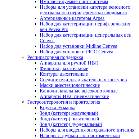
Имплантируемые порт‑системы
Наборы для установки катетера венозного
центрального периферически вводимого
Артериальные катетеры Arpea
Набор для катетеризации периферических
вен Pevea Pro
Набор для катетеризации центральных вен
Cenvea
Набор для установки Midline Cenvea
Набор для установки PICC Cenvea
Респираторная поддержка
Аппараты для ручной ИВЛ
Фильтры дыхательные
Контуры дыхательные
Соединители для дыхательных контуров
Маски анестезиологические
Канюли назальные высокопоточные
Аппараты ИВЛ пневматические
Гастроэнтерология и проктология
Кружка Эсмарха
Зонд (катетер) желудочный
Зонд (катетер) питательный
Зонд (катетер) дуоденальный
Наборы для введения энтерального питания
Наборы с трубкой гастростомической