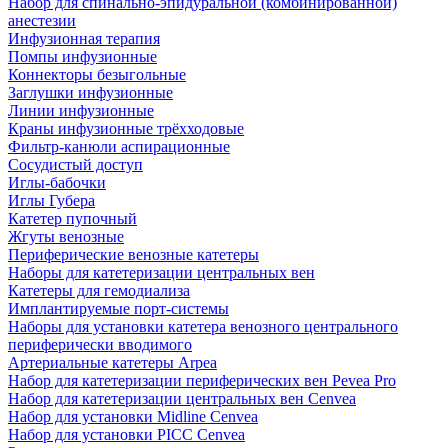
Набор для спинально-эпидуральной (комбинированной)
анестезии
Инфузионная терапия
Помпы инфузионные
Коннекторы безыгольные
Заглушки инфузионные
Линии инфузионные
Краны инфузионные трёхходовые
Фильтр-канюли аспирационные
Сосудистый доступ
Иглы-бабочки
Иглы Губера
Катетер пупочный
Жгуты венозные
Периферические венозные катетеры
Наборы для катетеризации центральных вен
Катетеры для гемодиализа
Имплантируемые порт‑системы
Наборы для установки катетера венозного центрального
периферически вводимого
Артериальные катетеры Arpea
Набор для катетеризации периферических вен Pevea Pro
Набор для катетеризации центральных вен Cenvea
Набор для установки Midline Cenvea
Набор для установки PICC Cenvea