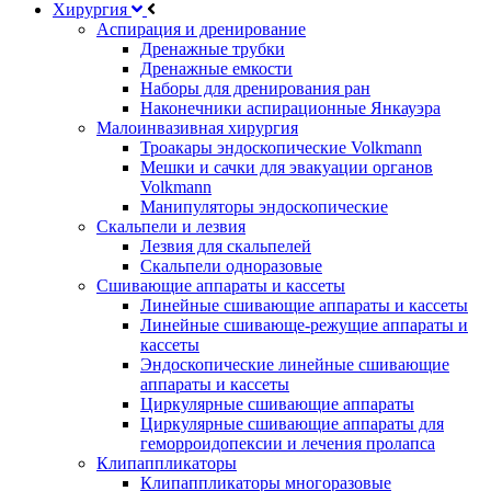
Хирургия
Аспирация и дренирование
Дренажные трубки
Дренажные емкости
Наборы для дренирования ран
Наконечники аспирационные Янкауэра
Малоинвазивная хирургия
Троакары эндоскопические Volkmann
Мешки и сачки для эвакуации органов
Volkmann
Манипуляторы эндоскопические
Скальпели и лезвия
Лезвия для скальпелей
Скальпели одноразовые
Сшивающие аппараты и кассеты
Линейные сшивающие аппараты и кассеты
Линейные сшивающе-режущие аппараты и
кассеты
Эндоскопические линейные сшивающие
аппараты и кассеты
Циркулярные сшивающие аппараты
Циркулярные сшивающие аппараты для
геморроидопексии и лечения пролапса
Клипаппликаторы
Клипаппликаторы многоразовые