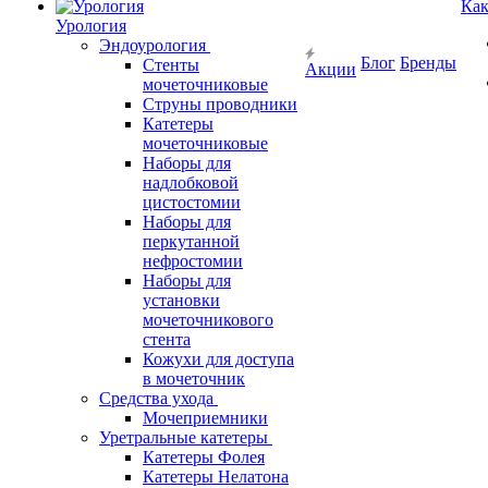
Как
Урология
Эндоурология
Блог
Бренды
Стенты
Акции
мочеточниковые
Струны проводники
Катетеры
мочеточниковые
Наборы для
надлобковой
цистостомии
Наборы для
перкутанной
нефростомии
Наборы для
установки
мочеточникового
стента
Кожухи для доступа
в мочеточник
Средства ухода
Мочеприемники
Уретральные катетеры
Катетеры Фолея
Катетеры Нелатона