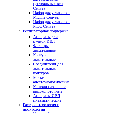
центральных вен
Cenvea
Набор для установки
Midline Cenvea
Набор для установки
PICC Cenvea
Респираторная поддержка
Аппараты для
ручной ИВЛ
Фильтры
дыхательные
Контуры
дыхательные
Соединители для
дыхательных
контуров
Маски
анестезиологические
Канюли назальные
высокопоточные
Аппараты ИВЛ
пневматические
Гастроэнтерология и
проктология