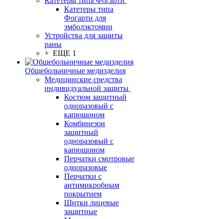
Катетеры типа Фогарти
Катетеры типа
Фогарти для
эмболэктомии
Устройства для защиты
раны
+ ЕЩЕ 1
Общебольничные медизделия
Медицинские средства
индивидуальной защиты
Костюм защитный
одноразовый с
капюшоном
Комбинезон
защитный
одноразовый с
капюшоном
Перчатки смотровые
одноразовые
Перчатки с
антимикробным
покрытием
Щитки лицевые
защитные