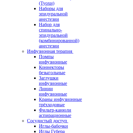
(Туохи)
Наборы для
эпидуральной
анестезии
Набор для
спинально-
эпидуральной
(комбинированной)
анестезии
Инфузионная терапия
Помпы
инфузионные
Коннекторы
безыгольные
Заглушки
инфузионные
Линии
инфузионные
Краны инфузионные
трёхходовые
Фильтр-канюли
аспирационные
Сосудистый доступ
Иглы-бабочки
Иглы Губера