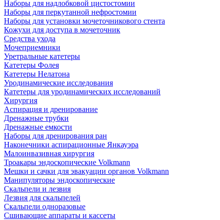
Наборы для надлобковой цистостомии
Наборы для перкутанной нефростомии
Наборы для установки мочеточникового стента
Кожухи для доступа в мочеточник
Средства ухода
Мочеприемники
Уретральные катетеры
Катетеры Фолея
Катетеры Нелатона
Уродинамические исследования
Катетеры для уродинамических исследований
Хирургия
Аспирация и дренирование
Дренажные трубки
Дренажные емкости
Наборы для дренирования ран
Наконечники аспирационные Янкауэра
Малоинвазивная хирургия
Троакары эндоскопические Volkmann
Мешки и сачки для эвакуации органов Volkmann
Манипуляторы эндоскопические
Скальпели и лезвия
Лезвия для скальпелей
Скальпели одноразовые
Сшивающие аппараты и кассеты