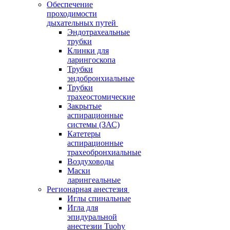
Обеспечение
проходимости
дыхательных путей
Эндотрахеальные
трубки
Клинки для
ларингоскопа
Трубки
эндобронхиальные
Трубки
трахеостомические
Закрытые
аспирационные
системы (ЗАС)
Катетеры
аспирационные
трахеобронхиальные
Воздуховоды
Маски
ларингеальные
Регионарная анестезия
Иглы спинальные
Игла для
эпидуральной
анестезии Tuohy