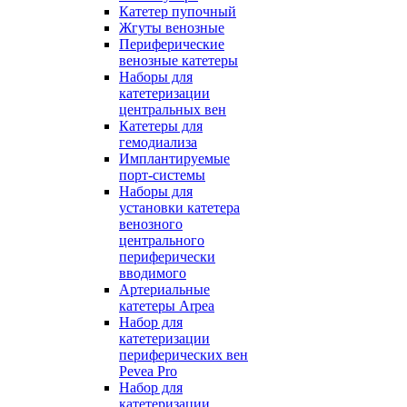
Катетер пупочный
Жгуты венозные
Периферические
венозные катетеры
Наборы для
катетеризации
центральных вен
Катетеры для
гемодиализа
Имплантируемые
порт‑системы
Наборы для
установки катетера
венозного
центрального
периферически
вводимого
Артериальные
катетеры Arpea
Набор для
катетеризации
периферических вен
Pevea Pro
Набор для
катетеризации