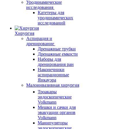
Уродинамические
исследования
Катетеры для
уродинамических
исследований
Хирургия
Аспирация и
дренирование
Дренажные трубки
Дренажные емкости
Наборы для
дренирования ран
Наконечники
аспирационные
Янкауэра
Малоинвазивная хирургия
Троакары
эндоскопические
Volkmann
Мешки и сачки для
эвакуации органов
Volkmann
Манипуляторы
эндоскопические