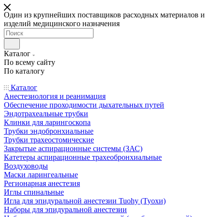
Один из крупнейших поставщиков расходных материалов и
изделий медицинского назначения
Каталог
По всему сайту
По каталогу
Каталог
Анестезиология и реанимация
Обеспечение проходимости дыхательных путей
Эндотрахеальные трубки
Клинки для ларингоскопа
Трубки эндобронхиальные
Трубки трахеостомические
Закрытые аспирационные системы (ЗАС)
Катетеры аспирационные трахеобронхиальные
Воздуховоды
Маски ларингеальные
Регионарная анестезия
Иглы спинальные
Игла для эпидуральной анестезии Tuohy (Туохи)
Наборы для эпидуральной анестезии