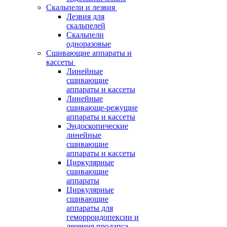
Скальпели и лезвия
Лезвия для
скальпелей
Скальпели
одноразовые
Сшивающие аппараты и
кассеты
Линейные
сшивающие
аппараты и кассеты
Линейные
сшивающе-режущие
аппараты и кассеты
Эндоскопические
линейные
сшивающие
аппараты и кассеты
Циркулярные
сшивающие
аппараты
Циркулярные
сшивающие
аппараты для
геморроидопексии и
лечения пролапса