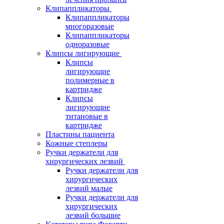
Клипаппликаторы
Клипаппликаторы
многоразовые
Клипаппликаторы
одноразовые
Клипсы лигирующие
Клипсы
лигирующие
полимерные в
картридже
Клипсы
лигирующие
титановые в
картридже
Пластины пациента
Кожные степлеры
Ручки держатели для
хирургических лезвий
Ручки держатели для
хирургических
лезвий малые
Ручки держатели для
хирургических
лезвий большие