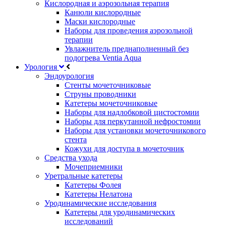
Кислородная и аэрозольная терапия
Канюли кислородные
Маски кислородные
Наборы для проведения аэрозольной
терапии
Увлажнитель преднаполненный без
подогрева Ventia Aqua
Урология
Эндоурология
Стенты мочеточниковые
Струны проводники
Катетеры мочеточниковые
Наборы для надлобковой цистостомии
Наборы для перкутанной нефростомии
Наборы для установки мочеточникового
стента
Кожухи для доступа в мочеточник
Средства ухода
Мочеприемники
Уретральные катетеры
Катетеры Фолея
Катетеры Нелатона
Уродинамические исследования
Катетеры для уродинамических
исследований