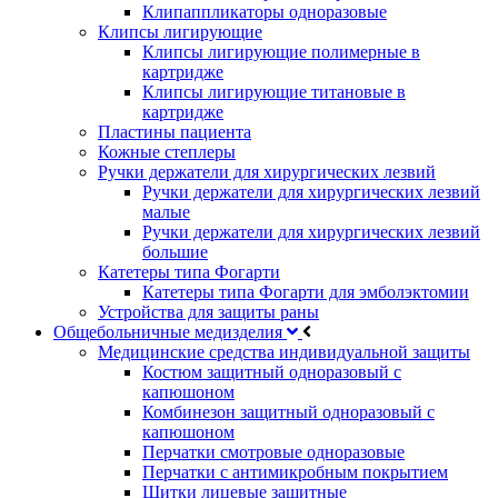
Клипаппликаторы одноразовые
Клипсы лигирующие
Клипсы лигирующие полимерные в
картридже
Клипсы лигирующие титановые в
картридже
Пластины пациента
Кожные степлеры
Ручки держатели для хирургических лезвий
Ручки держатели для хирургических лезвий
малые
Ручки держатели для хирургических лезвий
большие
Катетеры типа Фогарти
Катетеры типа Фогарти для эмболэктомии
Устройства для защиты раны
Общебольничные медизделия
Медицинские средства индивидуальной защиты
Костюм защитный одноразовый с
капюшоном
Комбинезон защитный одноразовый с
капюшоном
Перчатки смотровые одноразовые
Перчатки с антимикробным покрытием
Щитки лицевые защитные