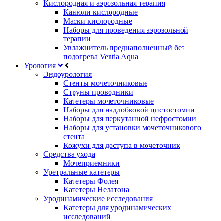
Кислородная и аэрозольная терапия
Канюли кислородные
Маски кислородные
Наборы для проведения аэрозольной
терапии
Увлажнитель преднаполненный без
подогрева Ventia Aqua
Урология
Эндоурология
Стенты мочеточниковые
Струны проводники
Катетеры мочеточниковые
Наборы для надлобковой цистостомии
Наборы для перкутанной нефростомии
Наборы для установки мочеточникового
стента
Кожухи для доступа в мочеточник
Средства ухода
Мочеприемники
Уретральные катетеры
Катетеры Фолея
Катетеры Нелатона
Уродинамические исследования
Катетеры для уродинамических
исследований