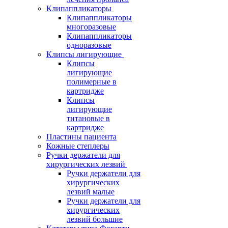
Клипаппликаторы
Клипаппликаторы
многоразовые
Клипаппликаторы
одноразовые
Клипсы лигирующие
Клипсы
лигирующие
полимерные в
картридже
Клипсы
лигирующие
титановые в
картридже
Пластины пациента
Кожные степлеры
Ручки держатели для
хирургических лезвий
Ручки держатели для
хирургических
лезвий малые
Ручки держатели для
хирургических
лезвий большие