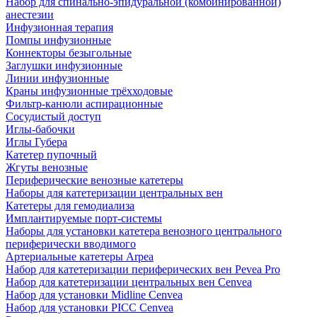
Набор для спинально-эпидуральной (комбинированной)
анестезии
Инфузионная терапия
Помпы инфузионные
Коннекторы безыгольные
Заглушки инфузионные
Линии инфузионные
Краны инфузионные трёхходовые
Фильтр-канюли аспирационные
Сосудистый доступ
Иглы-бабочки
Иглы Губера
Катетер пупочный
Жгуты венозные
Периферические венозные катетеры
Наборы для катетеризации центральных вен
Катетеры для гемодиализа
Имплантируемые порт‑системы
Наборы для установки катетера венозного центрального
периферически вводимого
Артериальные катетеры Arpea
Набор для катетеризации периферических вен Pevea Pro
Набор для катетеризации центральных вен Cenvea
Набор для установки Midline Cenvea
Набор для установки PICC Cenvea