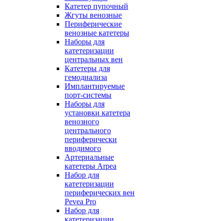
Катетер пупочный
Жгуты венозные
Периферические
венозные катетеры
Наборы для
катетеризации
центральных вен
Катетеры для
гемодиализа
Имплантируемые
порт‑системы
Наборы для
установки катетера
венозного
центрального
периферически
вводимого
Артериальные
катетеры Arpea
Набор для
катетеризации
периферических вен
Pevea Pro
Набор для
катетеризации