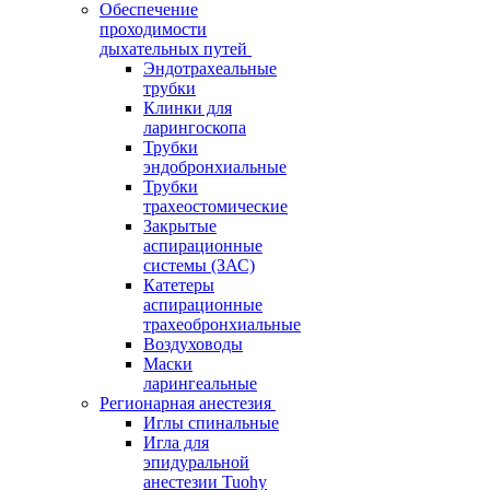
Обеспечение
проходимости
дыхательных путей
Эндотрахеальные
трубки
Клинки для
ларингоскопа
Трубки
эндобронхиальные
Трубки
трахеостомические
Закрытые
аспирационные
системы (ЗАС)
Катетеры
аспирационные
трахеобронхиальные
Воздуховоды
Маски
ларингеальные
Регионарная анестезия
Иглы спинальные
Игла для
эпидуральной
анестезии Tuohy