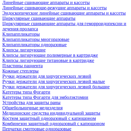
Линейные сшивающие аппараты и кассеты
Линейные сшивающе-режущие аппараты и кассеты
Эндоскопические линейные сшивающие аппараты и кассеты
Циркулярные сшивающие аппараты
Циркулярные сшивающие аппараты для геморроидопексии и
лечения пролапса
Клипаппликаторы
Клипаппликаторы многоразовые
Клипаппликаторы одноразовые
Клипсы лигирующие
Клипсы лигирующие полимерные в картридже
Клипсы лигирующие титановые в картридже
Пластины пациента
Кожные степлеры
Ручки держатели для хирургических лезвий
Ручки держатели для хирургических лезвий малые
Ручки держатели для хирургических лезвий большие
Катетеры типа Фогарти
Катетеры типа Фогарти для эмболэктомии
Устройства для защиты раны
Общебольничные медизделия
Медицинские средства индивидуальной защиты
Костюм защитный одноразовый с капюшоном
Комбинезон защитный одноразовый с капюшоном
Перчатки смотровые одноразовые