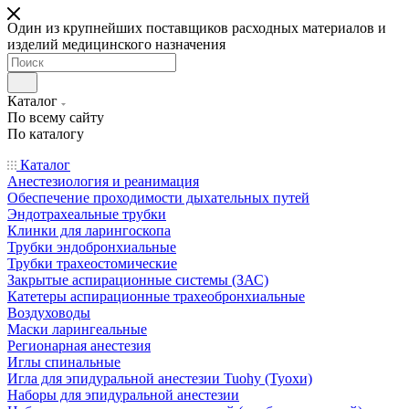
Один из крупнейших поставщиков расходных материалов и
изделий медицинского назначения
Каталог
По всему сайту
По каталогу
Каталог
Анестезиология и реанимация
Обеспечение проходимости дыхательных путей
Эндотрахеальные трубки
Клинки для ларингоскопа
Трубки эндобронхиальные
Трубки трахеостомические
Закрытые аспирационные системы (ЗАС)
Катетеры аспирационные трахеобронхиальные
Воздуховоды
Маски ларингеальные
Регионарная анестезия
Иглы спинальные
Игла для эпидуральной анестезии Tuohy (Туохи)
Наборы для эпидуральной анестезии