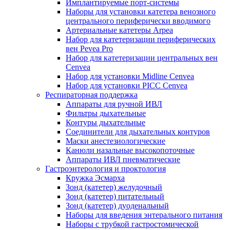
Имплантируемые порт‑системы
Наборы для установки катетера венозного
центрального периферически вводимого
Артериальные катетеры Arpea
Набор для катетеризации периферических
вен Pevea Pro
Набор для катетеризации центральных вен
Cenvea
Набор для установки Midline Cenvea
Набор для установки PICC Cenvea
Респираторная поддержка
Аппараты для ручной ИВЛ
Фильтры дыхательные
Контуры дыхательные
Соединители для дыхательных контуров
Маски анестезиологические
Канюли назальные высокопоточные
Аппараты ИВЛ пневматические
Гастроэнтерология и проктология
Кружка Эсмарха
Зонд (катетер) желудочный
Зонд (катетер) питательный
Зонд (катетер) дуоденальный
Наборы для введения энтерального питания
Наборы с трубкой гастростомической