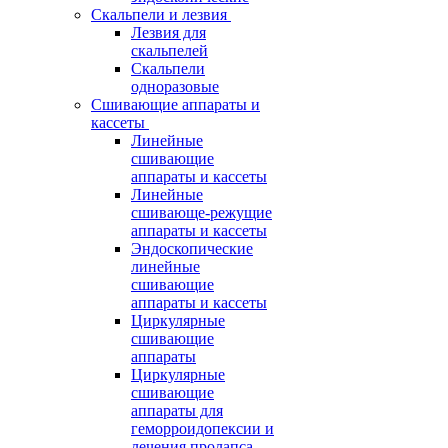
Скальпели и лезвия
Лезвия для
скальпелей
Скальпели
одноразовые
Сшивающие аппараты и
кассеты
Линейные
сшивающие
аппараты и кассеты
Линейные
сшивающе-режущие
аппараты и кассеты
Эндоскопические
линейные
сшивающие
аппараты и кассеты
Циркулярные
сшивающие
аппараты
Циркулярные
сшивающие
аппараты для
геморроидопексии и
лечения пролапса