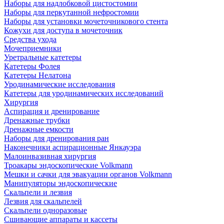
Наборы для надлобковой цистостомии
Наборы для перкутанной нефростомии
Наборы для установки мочеточникового стента
Кожухи для доступа в мочеточник
Средства ухода
Мочеприемники
Уретральные катетеры
Катетеры Фолея
Катетеры Нелатона
Уродинамические исследования
Катетеры для уродинамических исследований
Хирургия
Аспирация и дренирование
Дренажные трубки
Дренажные емкости
Наборы для дренирования ран
Наконечники аспирационные Янкауэра
Малоинвазивная хирургия
Троакары эндоскопические Volkmann
Мешки и сачки для эвакуации органов Volkmann
Манипуляторы эндоскопические
Скальпели и лезвия
Лезвия для скальпелей
Скальпели одноразовые
Сшивающие аппараты и кассеты