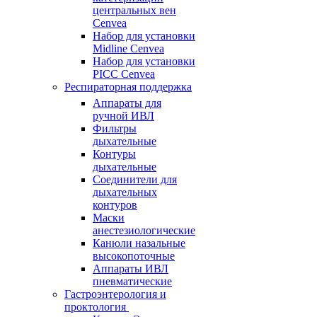
центральных вен
Cenvea
Набор для установки
Midline Cenvea
Набор для установки
PICC Cenvea
Респираторная поддержка
Аппараты для
ручной ИВЛ
Фильтры
дыхательные
Контуры
дыхательные
Соединители для
дыхательных
контуров
Маски
анестезиологические
Канюли назальные
высокопоточные
Аппараты ИВЛ
пневматические
Гастроэнтерология и
проктология