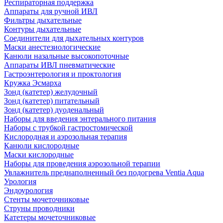
Респираторная поддержка
Аппараты для ручной ИВЛ
Фильтры дыхательные
Контуры дыхательные
Соединители для дыхательных контуров
Маски анестезиологические
Канюли назальные высокопоточные
Аппараты ИВЛ пневматические
Гастроэнтерология и проктология
Кружка Эсмарха
Зонд (катетер) желудочный
Зонд (катетер) питательный
Зонд (катетер) дуоденальный
Наборы для введения энтерального питания
Наборы с трубкой гастростомической
Кислородная и аэрозольная терапия
Канюли кислородные
Маски кислородные
Наборы для проведения аэрозольной терапии
Увлажнитель преднаполненный без подогрева Ventia Aqua
Урология
Эндоурология
Стенты мочеточниковые
Струны проводники
Катетеры мочеточниковые