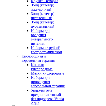
Кружка Эсмарха
Зонд (катетер)
желудочный
Зонд (катетер)
питательный
Зонд (катетер)
дуоденальный
Наборы для
введения
энтерального
питания
Наборы с трубкой
гастростомической
Кислородная и
аэрозольная терапия
Канюли
кислородные
Маски кислородные
Наборы для
проведения
аэрозольной терапии
Увлажнитель
преднаполненный
без подогрева Ventia
Aqua