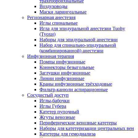
трахеобронхиальные
Воздуховоды
Маски ларингеальные
Регионарная анестезия
Иглы спинальные
Игла для эпидуральной анестезии Tuohy
(Туохи)
Наборы для эпидуральной анестезии
Набор для спинально-эпидуральной
(комбинированной) анестезии
Инфузионная терапия
Помпы инфузионные
Коннекторы безыгольные
Заглушки инфузионные
Линии инфузионные
Краны инфузионные трёхходовые
Фильтр-канюли аспирационные
Сосудистый доступ
Иглы-бабочки
Иглы Губера
Катетер пупочный
Жгуты венозные
Периферические венозные катетеры
Наборы для катетеризации центральных вен
Катетеры для гемодиализа