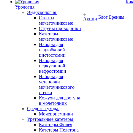
Как
Урология
Эндоурология
Блог
Бренды
Стенты
Акции
мочеточниковые
Струны проводники
Катетеры
мочеточниковые
Наборы для
надлобковой
цистостомии
Наборы для
перкутанной
нефростомии
Наборы для
установки
мочеточникового
стента
Кожухи для доступа
в мочеточник
Средства ухода
Мочеприемники
Уретральные катетеры
Катетеры Фолея
Катетеры Нелатона