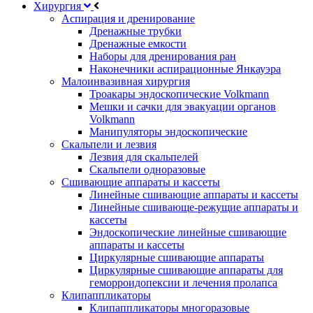
Хирургия
Аспирация и дренирование
Дренажные трубки
Дренажные емкости
Наборы для дренирования ран
Наконечники аспирационные Янкауэра
Малоинвазивная хирургия
Троакары эндоскопические Volkmann
Мешки и сачки для эвакуации органов
Volkmann
Манипуляторы эндоскопические
Скальпели и лезвия
Лезвия для скальпелей
Скальпели одноразовые
Сшивающие аппараты и кассеты
Линейные сшивающие аппараты и кассеты
Линейные сшивающе-режущие аппараты и
кассеты
Эндоскопические линейные сшивающие
аппараты и кассеты
Циркулярные сшивающие аппараты
Циркулярные сшивающие аппараты для
геморроидопексии и лечения пролапса
Клипаппликаторы
Клипаппликаторы многоразовые