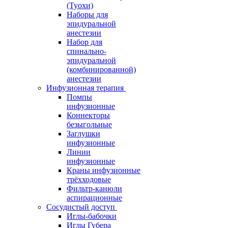
(Туохи)
Наборы для
эпидуральной
анестезии
Набор для
спинально-
эпидуральной
(комбинированной)
анестезии
Инфузионная терапия
Помпы
инфузионные
Коннекторы
безыгольные
Заглушки
инфузионные
Линии
инфузионные
Краны инфузионные
трёхходовые
Фильтр-канюли
аспирационные
Сосудистый доступ
Иглы-бабочки
Иглы Губера