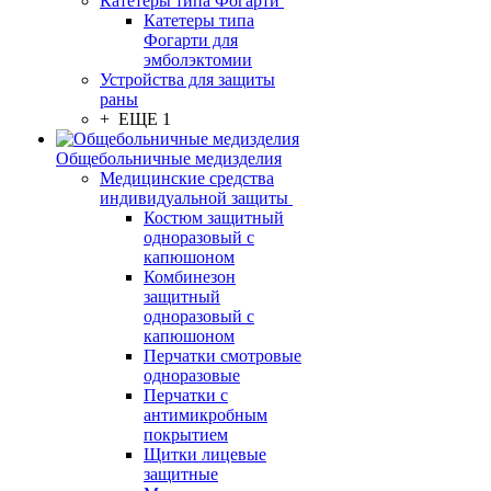
Катетеры типа Фогарти
Катетеры типа
Фогарти для
эмболэктомии
Устройства для защиты
раны
+ ЕЩЕ 1
Общебольничные медизделия
Медицинские средства
индивидуальной защиты
Костюм защитный
одноразовый с
капюшоном
Комбинезон
защитный
одноразовый с
капюшоном
Перчатки смотровые
одноразовые
Перчатки с
антимикробным
покрытием
Щитки лицевые
защитные