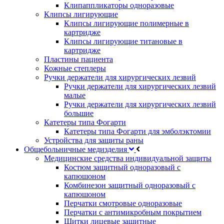
Клипаппликаторы одноразовые
Клипсы лигирующие
Клипсы лигирующие полимерные в
картридже
Клипсы лигирующие титановые в
картридже
Пластины пациента
Кожные степлеры
Ручки держатели для хирургических лезвий
Ручки держатели для хирургических лезвий
малые
Ручки держатели для хирургических лезвий
большие
Катетеры типа Фогарти
Катетеры типа Фогарти для эмболэктомии
Устройства для защиты раны
Общебольничные медизделия
Медицинские средства индивидуальной защиты
Костюм защитный одноразовый с
капюшоном
Комбинезон защитный одноразовый с
капюшоном
Перчатки смотровые одноразовые
Перчатки с антимикробным покрытием
Щитки лицевые защитные