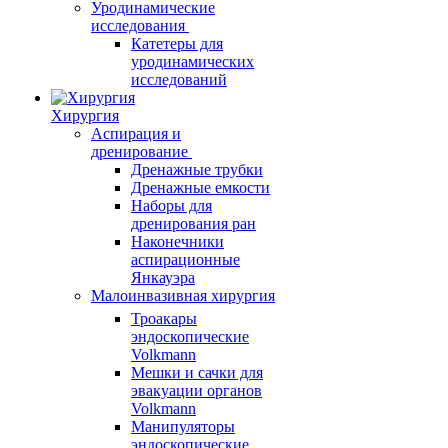
Уродинамические
исследования
Катетеры для
уродинамических
исследований
Хирургия
Аспирация и
дренирование
Дренажные трубки
Дренажные емкости
Наборы для
дренирования ран
Наконечники
аспирационные
Янкауэра
Малоинвазивная хирургия
Троакары
эндоскопические
Volkmann
Мешки и сачки для
эвакуации органов
Volkmann
Манипуляторы
эндоскопические