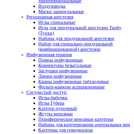
трахеобронхиальные
Воздуховоды
Маски ларингеальные
Регионарная анестезия
Иглы спинальные
Игла для эпидуральной анестезии Tuohy
(Туохи)
Наборы для эпидуральной анестезии
Набор для спинально-эпидуральной
(комбинированной) анестезии
Инфузионная терапия
Помпы инфузионные
Коннекторы безыгольные
Заглушки инфузионные
Линии инфузионные
Краны инфузионные трёхходовые
Фильтр-канюли аспирационные
Сосудистый доступ
Иглы-бабочки
Иглы Губера
Катетер пупочный
Жгуты венозные
Периферические венозные катетеры
Наборы для катетеризации центральных вен
Катетеры для гемодиализа