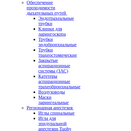
Обеспечение
проходимости
дыхательных путей
Эндотрахеальные
трубки
Клинки для
ларингоскопа
Трубки
эндобронхиальные
Трубки
трахеостомические
Закрытые
аспирационные
системы (ЗАС)
Катетеры
аспирационные
трахеобронхиальные
Воздуховоды
Маски
ларингеальные
Регионарная анестезия
Иглы спинальные
Игла для
эпидуральной
анестезии Tuohy