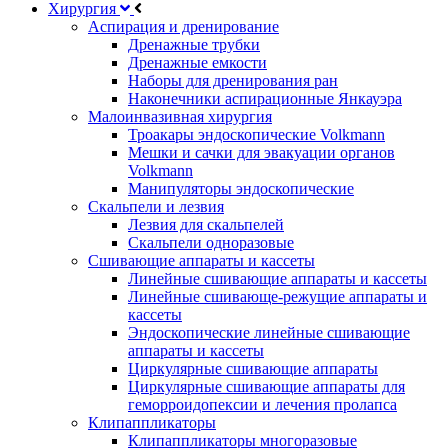
Хирургия
Аспирация и дренирование
Дренажные трубки
Дренажные емкости
Наборы для дренирования ран
Наконечники аспирационные Янкауэра
Малоинвазивная хирургия
Троакары эндоскопические Volkmann
Мешки и сачки для эвакуации органов
Volkmann
Манипуляторы эндоскопические
Скальпели и лезвия
Лезвия для скальпелей
Скальпели одноразовые
Сшивающие аппараты и кассеты
Линейные сшивающие аппараты и кассеты
Линейные сшивающе-режущие аппараты и
кассеты
Эндоскопические линейные сшивающие
аппараты и кассеты
Циркулярные сшивающие аппараты
Циркулярные сшивающие аппараты для
геморроидопексии и лечения пролапса
Клипаппликаторы
Клипаппликаторы многоразовые