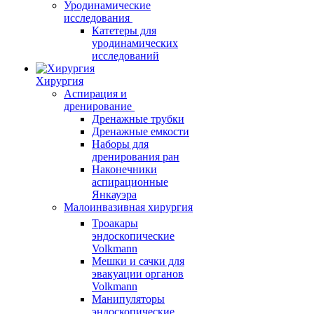
Уродинамические
исследования
Катетеры для
уродинамических
исследований
Хирургия
Аспирация и
дренирование
Дренажные трубки
Дренажные емкости
Наборы для
дренирования ран
Наконечники
аспирационные
Янкауэра
Малоинвазивная хирургия
Троакары
эндоскопические
Volkmann
Мешки и сачки для
эвакуации органов
Volkmann
Манипуляторы
эндоскопические