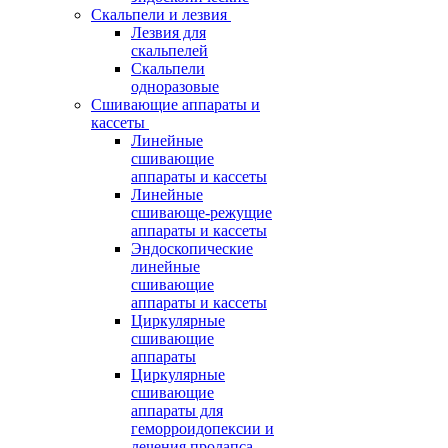
Скальпели и лезвия
Лезвия для
скальпелей
Скальпели
одноразовые
Сшивающие аппараты и
кассеты
Линейные
сшивающие
аппараты и кассеты
Линейные
сшивающе-режущие
аппараты и кассеты
Эндоскопические
линейные
сшивающие
аппараты и кассеты
Циркулярные
сшивающие
аппараты
Циркулярные
сшивающие
аппараты для
геморроидопексии и
лечения пролапса