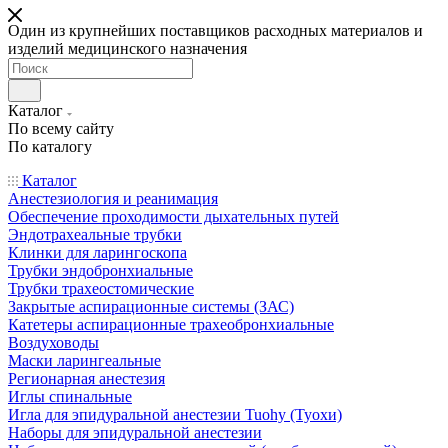
Один из крупнейших поставщиков расходных материалов и
изделий медицинского назначения
Каталог
По всему сайту
По каталогу
Каталог
Анестезиология и реанимация
Обеспечение проходимости дыхательных путей
Эндотрахеальные трубки
Клинки для ларингоскопа
Трубки эндобронхиальные
Трубки трахеостомические
Закрытые аспирационные системы (ЗАС)
Катетеры аспирационные трахеобронхиальные
Воздуховоды
Маски ларингеальные
Регионарная анестезия
Иглы спинальные
Игла для эпидуральной анестезии Tuohy (Туохи)
Наборы для эпидуральной анестезии