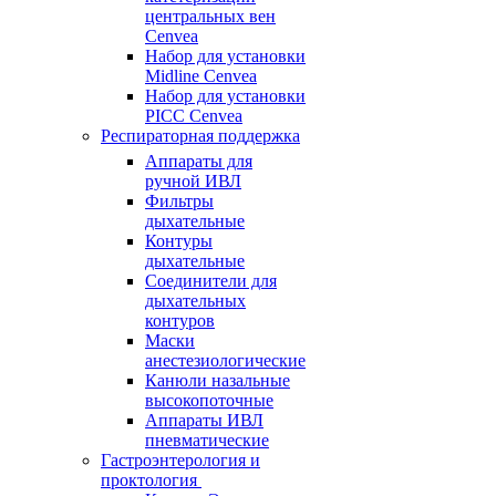
центральных вен
Cenvea
Набор для установки
Midline Cenvea
Набор для установки
PICC Cenvea
Респираторная поддержка
Аппараты для
ручной ИВЛ
Фильтры
дыхательные
Контуры
дыхательные
Соединители для
дыхательных
контуров
Маски
анестезиологические
Канюли назальные
высокопоточные
Аппараты ИВЛ
пневматические
Гастроэнтерология и
проктология