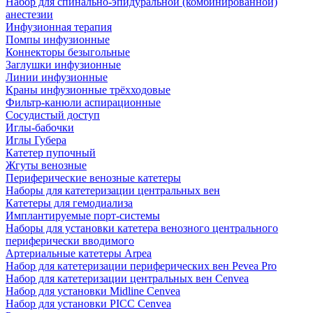
Набор для спинально-эпидуральной (комбинированной)
анестезии
Инфузионная терапия
Помпы инфузионные
Коннекторы безыгольные
Заглушки инфузионные
Линии инфузионные
Краны инфузионные трёхходовые
Фильтр-канюли аспирационные
Сосудистый доступ
Иглы-бабочки
Иглы Губера
Катетер пупочный
Жгуты венозные
Периферические венозные катетеры
Наборы для катетеризации центральных вен
Катетеры для гемодиализа
Имплантируемые порт‑системы
Наборы для установки катетера венозного центрального
периферически вводимого
Артериальные катетеры Arpea
Набор для катетеризации периферических вен Pevea Pro
Набор для катетеризации центральных вен Cenvea
Набор для установки Midline Cenvea
Набор для установки PICC Cenvea