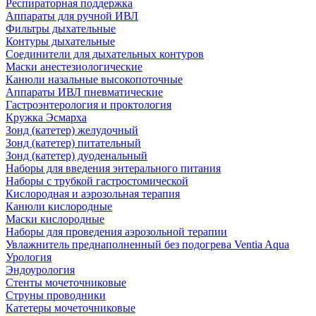
Респираторная поддержка
Аппараты для ручной ИВЛ
Фильтры дыхательные
Контуры дыхательные
Соединители для дыхательных контуров
Маски анестезиологические
Канюли назальные высокопоточные
Аппараты ИВЛ пневматические
Гастроэнтерология и проктология
Кружка Эсмарха
Зонд (катетер) желудочный
Зонд (катетер) питательный
Зонд (катетер) дуоденальный
Наборы для введения энтерального питания
Наборы с трубкой гастростомической
Кислородная и аэрозольная терапия
Канюли кислородные
Маски кислородные
Наборы для проведения аэрозольной терапии
Увлажнитель преднаполненный без подогрева Ventia Aqua
Урология
Эндоурология
Стенты мочеточниковые
Струны проводники
Катетеры мочеточниковые