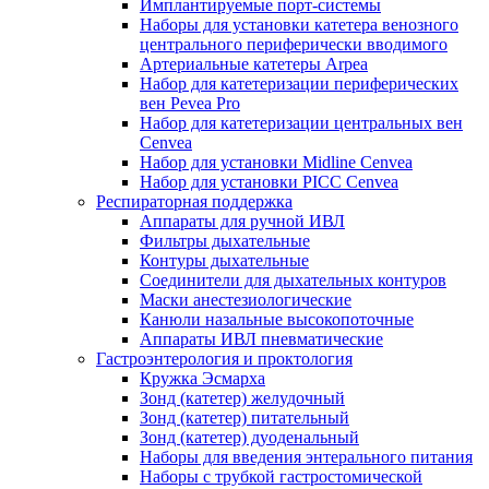
Имплантируемые порт‑системы
Наборы для установки катетера венозного
центрального периферически вводимого
Артериальные катетеры Arpea
Набор для катетеризации периферических
вен Pevea Pro
Набор для катетеризации центральных вен
Cenvea
Набор для установки Midline Cenvea
Набор для установки PICC Cenvea
Респираторная поддержка
Аппараты для ручной ИВЛ
Фильтры дыхательные
Контуры дыхательные
Соединители для дыхательных контуров
Маски анестезиологические
Канюли назальные высокопоточные
Аппараты ИВЛ пневматические
Гастроэнтерология и проктология
Кружка Эсмарха
Зонд (катетер) желудочный
Зонд (катетер) питательный
Зонд (катетер) дуоденальный
Наборы для введения энтерального питания
Наборы с трубкой гастростомической