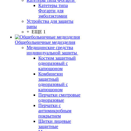
Катетеры типа Фогарти
Катетеры типа
Фогарти для
эмболэктомии
Устройства для защиты
раны
+ ЕЩЕ 1
Общебольничные медизделия
Медицинские средства
индивидуальной защиты
Костюм защитный
одноразовый с
капюшоном
Комбинезон
защитный
одноразовый с
капюшоном
Перчатки смотровые
одноразовые
Перчатки с
антимикробным
покрытием
Щитки лицевые
защитные