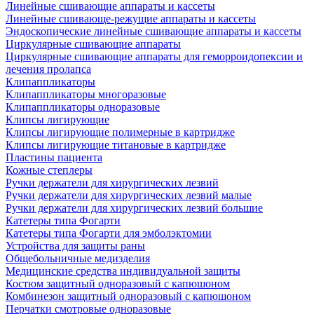
Линейные сшивающие аппараты и кассеты
Линейные сшивающе-режущие аппараты и кассеты
Эндоскопические линейные сшивающие аппараты и кассеты
Циркулярные сшивающие аппараты
Циркулярные сшивающие аппараты для геморроидопексии и
лечения пролапса
Клипаппликаторы
Клипаппликаторы многоразовые
Клипаппликаторы одноразовые
Клипсы лигирующие
Клипсы лигирующие полимерные в картридже
Клипсы лигирующие титановые в картридже
Пластины пациента
Кожные степлеры
Ручки держатели для хирургических лезвий
Ручки держатели для хирургических лезвий малые
Ручки держатели для хирургических лезвий большие
Катетеры типа Фогарти
Катетеры типа Фогарти для эмболэктомии
Устройства для защиты раны
Общебольничные медизделия
Медицинские средства индивидуальной защиты
Костюм защитный одноразовый с капюшоном
Комбинезон защитный одноразовый с капюшоном
Перчатки смотровые одноразовые