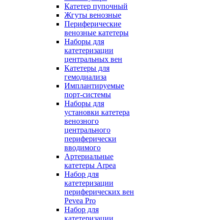
Катетер пупочный
Жгуты венозные
Периферические
венозные катетеры
Наборы для
катетеризации
центральных вен
Катетеры для
гемодиализа
Имплантируемые
порт‑системы
Наборы для
установки катетера
венозного
центрального
периферически
вводимого
Артериальные
катетеры Arpea
Набор для
катетеризации
периферических вен
Pevea Pro
Набор для
катетеризации