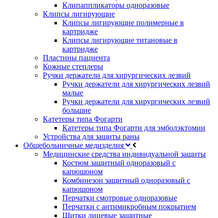
Клипаппликаторы одноразовые
Клипсы лигирующие
Клипсы лигирующие полимерные в
картридже
Клипсы лигирующие титановые в
картридже
Пластины пациента
Кожные степлеры
Ручки держатели для хирургических лезвий
Ручки держатели для хирургических лезвий
малые
Ручки держатели для хирургических лезвий
большие
Катетеры типа Фогарти
Катетеры типа Фогарти для эмболэктомии
Устройства для защиты раны
Общебольничные медизделия
Медицинские средства индивидуальной защиты
Костюм защитный одноразовый с
капюшоном
Комбинезон защитный одноразовый с
капюшоном
Перчатки смотровые одноразовые
Перчатки с антимикробным покрытием
Щитки лицевые защитные