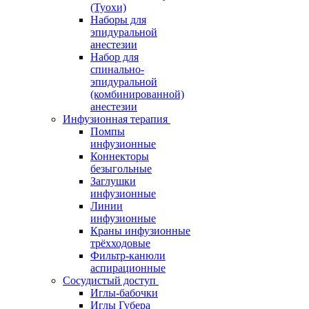
(Туохи)
Наборы для
эпидуральной
анестезии
Набор для
спинально-
эпидуральной
(комбинированной)
анестезии
Инфузионная терапия
Помпы
инфузионные
Коннекторы
безыгольные
Заглушки
инфузионные
Линии
инфузионные
Краны инфузионные
трёхходовые
Фильтр-канюли
аспирационные
Сосудистый доступ
Иглы-бабочки
Иглы Губера