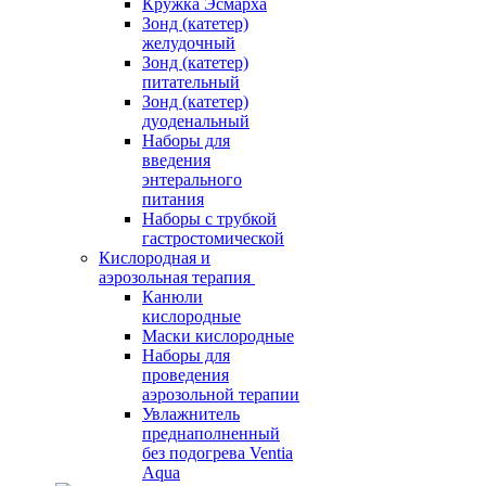
Кружка Эсмарха
Зонд (катетер)
желудочный
Зонд (катетер)
питательный
Зонд (катетер)
дуоденальный
Наборы для
введения
энтерального
питания
Наборы с трубкой
гастростомической
Кислородная и
аэрозольная терапия
Канюли
кислородные
Маски кислородные
Наборы для
проведения
аэрозольной терапии
Увлажнитель
преднаполненный
без подогрева Ventia
Aqua