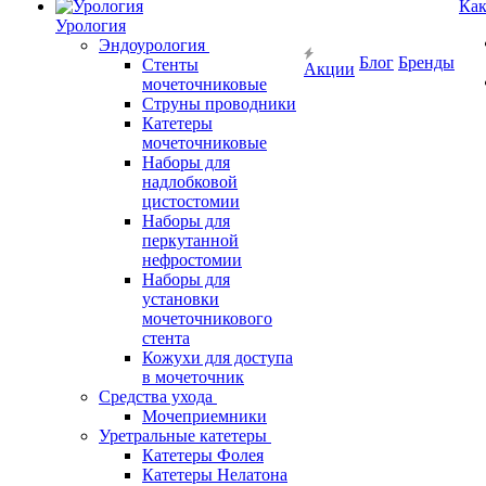
Как
Урология
Эндоурология
Блог
Бренды
Стенты
Акции
мочеточниковые
Струны проводники
Катетеры
мочеточниковые
Наборы для
надлобковой
цистостомии
Наборы для
перкутанной
нефростомии
Наборы для
установки
мочеточникового
стента
Кожухи для доступа
в мочеточник
Средства ухода
Мочеприемники
Уретральные катетеры
Катетеры Фолея
Катетеры Нелатона