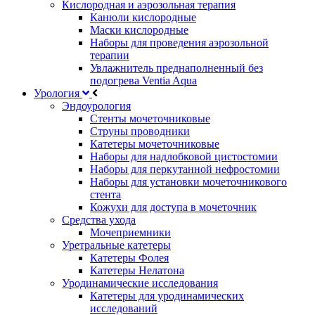
Кислородная и аэрозольная терапия
Канюли кислородные
Маски кислородные
Наборы для проведения аэрозольной
терапии
Увлажнитель преднаполненный без
подогрева Ventia Aqua
Урология
Эндоурология
Стенты мочеточниковые
Струны проводники
Катетеры мочеточниковые
Наборы для надлобковой цистостомии
Наборы для перкутанной нефростомии
Наборы для установки мочеточникового
стента
Кожухи для доступа в мочеточник
Средства ухода
Мочеприемники
Уретральные катетеры
Катетеры Фолея
Катетеры Нелатона
Уродинамические исследования
Катетеры для уродинамических
исследований