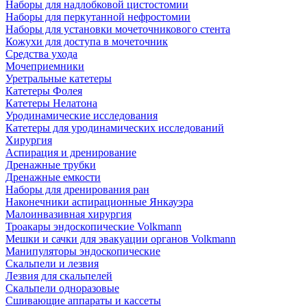
Наборы для надлобковой цистостомии
Наборы для перкутанной нефростомии
Наборы для установки мочеточникового стента
Кожухи для доступа в мочеточник
Средства ухода
Мочеприемники
Уретральные катетеры
Катетеры Фолея
Катетеры Нелатона
Уродинамические исследования
Катетеры для уродинамических исследований
Хирургия
Аспирация и дренирование
Дренажные трубки
Дренажные емкости
Наборы для дренирования ран
Наконечники аспирационные Янкауэра
Малоинвазивная хирургия
Троакары эндоскопические Volkmann
Мешки и сачки для эвакуации органов Volkmann
Манипуляторы эндоскопические
Скальпели и лезвия
Лезвия для скальпелей
Скальпели одноразовые
Сшивающие аппараты и кассеты