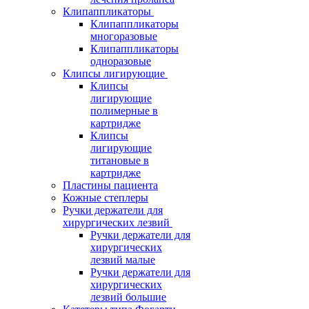
Клипаппликаторы
Клипаппликаторы
многоразовые
Клипаппликаторы
одноразовые
Клипсы лигирующие
Клипсы
лигирующие
полимерные в
картридже
Клипсы
лигирующие
титановые в
картридже
Пластины пациента
Кожные степлеры
Ручки держатели для
хирургических лезвий
Ручки держатели для
хирургических
лезвий малые
Ручки держатели для
хирургических
лезвий большие