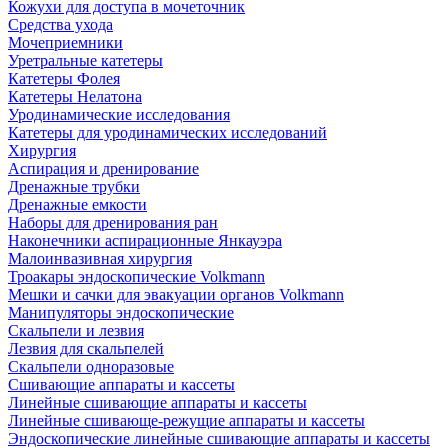
Кожухи для доступа в мочеточник
Средства ухода
Мочеприемники
Уретральные катетеры
Катетеры Фолея
Катетеры Нелатона
Уродинамические исследования
Катетеры для уродинамических исследований
Хирургия
Аспирация и дренирование
Дренажные трубки
Дренажные емкости
Наборы для дренирования ран
Наконечники аспирационные Янкауэра
Малоинвазивная хирургия
Троакары эндоскопические Volkmann
Мешки и сачки для эвакуации органов Volkmann
Манипуляторы эндоскопические
Скальпели и лезвия
Лезвия для скальпелей
Скальпели одноразовые
Сшивающие аппараты и кассеты
Линейные сшивающие аппараты и кассеты
Линейные сшивающе-режущие аппараты и кассеты
Эндоскопические линейные сшивающие аппараты и кассеты