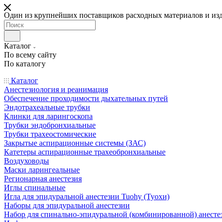
Один из крупнейших поставщиков расходных материалов и из
Каталог
По всему сайту
По каталогу
Каталог
Анестезиология и реанимация
Обеспечение проходимости дыхательных путей
Эндотрахеальные трубки
Клинки для ларингоскопа
Трубки эндобронхиальные
Трубки трахеостомические
Закрытые аспирационные системы (ЗАС)
Катетеры аспирационные трахеобронхиальные
Воздуховоды
Маски ларингеальные
Регионарная анестезия
Иглы спинальные
Игла для эпидуральной анестезии Tuohy (Туохи)
Наборы для эпидуральной анестезии
Набор для спинально-эпидуральной (комбинированной) анесте