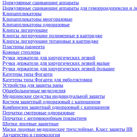
Циркулярные сшивающие аппараты
Циркулярные сшивающие аппараты для геморроидопексии и ле
Клипаппликаторы
Клипаппликаторы многоразовые
Клипаппликаторы одноразовые
Клипсы лигирующие
Клипсы лигирующие полимерные в картридже
Клипсы лигирующие титановые в картридже
Пластины пациента
Кожные степлеры
Ручки держатели для хирургических лезвий
Ручки держатели для хирургических лезвий малые
Ручки держатели для хирургических лезвий большие
Катетеры типа Фогарти
Катетеры типа Фогарти для эмболэктомии
Устройства для защиты раны
Общебольничные медизделия
Медицинские средства индивидуальной защиты
Костюм защитный одноразовый с капюшоном
Комбинезон защитный одноразовый с капюшоном
Перчатки смотровые одноразовые
Перчатки с антимикробным покрытием
Щитки лицевые защитные
Маски лицевые медицинские трехслойные. Класс защиты IIR
Акушерство и гинекология