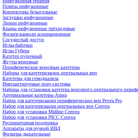
Инфузионная терапия
Помпы инфузионные
Коннекторы безыгольные
Заглушки инфузионные
Линии инфузионные
Краны инфузионные трёхходовые
Фильтр-канюли аспирационные
Сосудистый доступ
Иглы-бабочки
Иглы Губера
Катетер пупочный
Жгуты венозные
Периферические венозные катетеры
Наборы для катетеризации центральных вен
Катетеры для гемодиализа
Имплантируемые порт‑системы
Наборы для установки катетера венозного центрального пери
Артериальные катетеры Arpea
Набор для катетеризации периферических вен Pevea Pro
Набор для катетеризации центральных вен Cenvea
Набор для установки Midline Cenvea
Набор для установки PICC Cenvea
Респираторная поддержка
Аппараты для ручной ИВЛ
Фильтры дыхательные