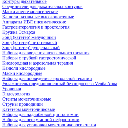
Контуры дыхательные
Соединители для дыхательных контуров
Маски анестезиологические
Канюли назальные высокопоточные
Аппараты ИВЛ пневматические
Гастроэнтерология и проктология
Кружка Эсмарха
Зонд (катетер) желудочный
Зонд (катетер) питательный
Зонд (катетер) дуоденальный
Наборы для введения энтерального питания
Наборы с трубкой гастростомической
Кислородная и аэрозольная терапия
Канюли кислородные
Маски кислородные
Наборы для проведения аэрозольной терапии
Увлажнитель преднаполненный без подогрева Ventia Aqua
Урология
Эндоурология
Стенты мочеточниковые
Струны проводники
Катетеры мочеточниковые
Наборы для надлобковой цистостомии
Наборы для перкутанной нефростомии
Наборы для установки мочеточникового стента