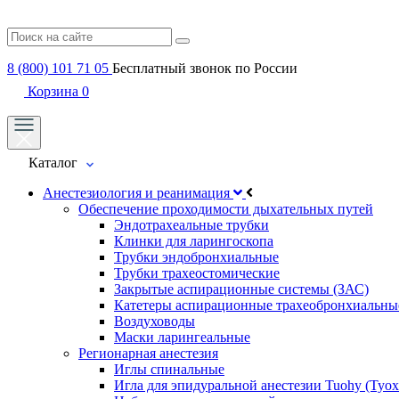
8 (800) 101 71 05
Бесплатный звонок по России
Корзина
0
Каталог
Анестезиология и реанимация
Обеспечение проходимости дыхательных путей
Эндотрахеальные трубки
Клинки для ларингоскопа
Трубки эндобронхиальные
Трубки трахеостомические
Закрытые аспирационные системы (ЗАС)
Катетеры аспирационные трахеобронхиальны
Воздуховоды
Маски ларингеальные
Регионарная анестезия
Иглы спинальные
Игла для эпидуральной анестезии Tuohy (Туох