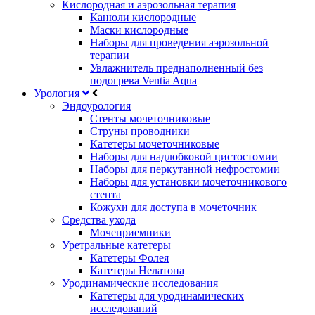
Кислородная и аэрозольная терапия
Канюли кислородные
Маски кислородные
Наборы для проведения аэрозольной
терапии
Увлажнитель преднаполненный без
подогрева Ventia Aqua
Урология
Эндоурология
Стенты мочеточниковые
Струны проводники
Катетеры мочеточниковые
Наборы для надлобковой цистостомии
Наборы для перкутанной нефростомии
Наборы для установки мочеточникового
стента
Кожухи для доступа в мочеточник
Средства ухода
Мочеприемники
Уретральные катетеры
Катетеры Фолея
Катетеры Нелатона
Уродинамические исследования
Катетеры для уродинамических
исследований