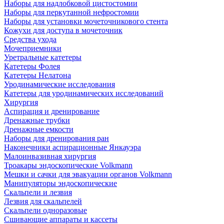
Наборы для надлобковой цистостомии
Наборы для перкутанной нефростомии
Наборы для установки мочеточникового стента
Кожухи для доступа в мочеточник
Средства ухода
Мочеприемники
Уретральные катетеры
Катетеры Фолея
Катетеры Нелатона
Уродинамические исследования
Катетеры для уродинамических исследований
Хирургия
Аспирация и дренирование
Дренажные трубки
Дренажные емкости
Наборы для дренирования ран
Наконечники аспирационные Янкауэра
Малоинвазивная хирургия
Троакары эндоскопические Volkmann
Мешки и сачки для эвакуации органов Volkmann
Манипуляторы эндоскопические
Скальпели и лезвия
Лезвия для скальпелей
Скальпели одноразовые
Сшивающие аппараты и кассеты