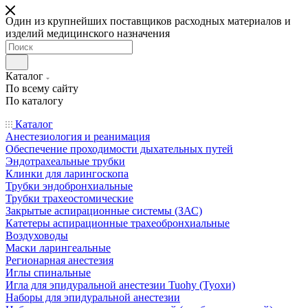
Один из крупнейших поставщиков расходных материалов и
изделий медицинского назначения
Каталог
По всему сайту
По каталогу
Каталог
Анестезиология и реанимация
Обеспечение проходимости дыхательных путей
Эндотрахеальные трубки
Клинки для ларингоскопа
Трубки эндобронхиальные
Трубки трахеостомические
Закрытые аспирационные системы (ЗАС)
Катетеры аспирационные трахеобронхиальные
Воздуховоды
Маски ларингеальные
Регионарная анестезия
Иглы спинальные
Игла для эпидуральной анестезии Tuohy (Туохи)
Наборы для эпидуральной анестезии