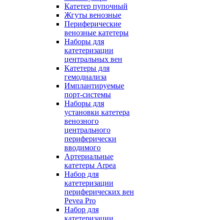
Катетер пупочный
Жгуты венозные
Периферические
венозные катетеры
Наборы для
катетеризации
центральных вен
Катетеры для
гемодиализа
Имплантируемые
порт‑системы
Наборы для
установки катетера
венозного
центрального
периферически
вводимого
Артериальные
катетеры Arpea
Набор для
катетеризации
периферических вен
Pevea Pro
Набор для
катетеризации