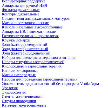
Респираторная поддержка
Аппараты для ручной ИВЛ
Фильтры дыхательные
Контуры дыхательные
Соединители для дыхательных контуров
Маски анестезиологические
Канюли назальные высокопоточные
Аппараты ИВЛ пневматические
Гастроэнтерология и проктология
Кружка Эсмарха
Зонд (катетер) желудочный
Зонд (катетер) питательный
Зонд (катетер) дуоденальный
Наборы для введения энтерального питания
Наборы с трубкой гастростомической
Кислородная и аэрозольная терапия
Канюли кислородные
Маски кислородные
Наборы для проведения аэрозольной терапии
Увлажнитель преднаполненный без подогрева Ventia Aqua
Урология
Эндоурология
Стенты мочеточниковые
Струны проводники
Катетеры мочеточниковые