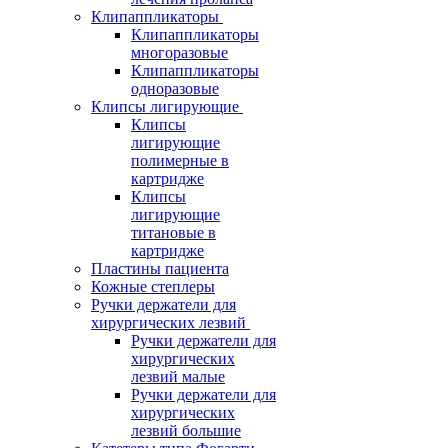
Клипаппликаторы
Клипаппликаторы
многоразовые
Клипаппликаторы
одноразовые
Клипсы лигирующие
Клипсы
лигирующие
полимерные в
картридже
Клипсы
лигирующие
титановые в
картридже
Пластины пациента
Кожные степлеры
Ручки держатели для
хирургических лезвий
Ручки держатели для
хирургических
лезвий малые
Ручки держатели для
хирургических
лезвий большие