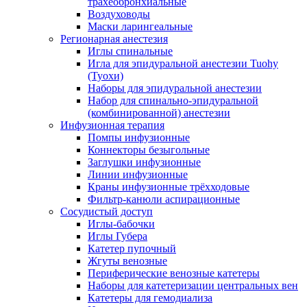
трахеобронхиальные
Воздуховоды
Маски ларингеальные
Регионарная анестезия
Иглы спинальные
Игла для эпидуральной анестезии Tuohy
(Туохи)
Наборы для эпидуральной анестезии
Набор для спинально-эпидуральной
(комбинированной) анестезии
Инфузионная терапия
Помпы инфузионные
Коннекторы безыгольные
Заглушки инфузионные
Линии инфузионные
Краны инфузионные трёхходовые
Фильтр-канюли аспирационные
Сосудистый доступ
Иглы-бабочки
Иглы Губера
Катетер пупочный
Жгуты венозные
Периферические венозные катетеры
Наборы для катетеризации центральных вен
Катетеры для гемодиализа