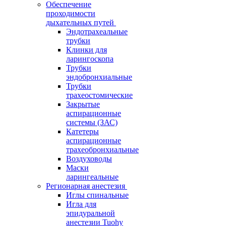
Обеспечение
проходимости
дыхательных путей
Эндотрахеальные
трубки
Клинки для
ларингоскопа
Трубки
эндобронхиальные
Трубки
трахеостомические
Закрытые
аспирационные
системы (ЗАС)
Катетеры
аспирационные
трахеобронхиальные
Воздуховоды
Маски
ларингеальные
Регионарная анестезия
Иглы спинальные
Игла для
эпидуральной
анестезии Tuohy