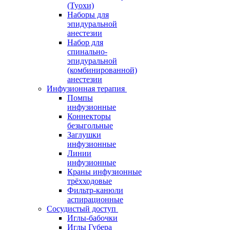
(Туохи)
Наборы для
эпидуральной
анестезии
Набор для
спинально-
эпидуральной
(комбинированной)
анестезии
Инфузионная терапия
Помпы
инфузионные
Коннекторы
безыгольные
Заглушки
инфузионные
Линии
инфузионные
Краны инфузионные
трёхходовые
Фильтр-канюли
аспирационные
Сосудистый доступ
Иглы-бабочки
Иглы Губера