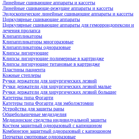
Линейные сшивающие аппараты и кассеты
Линейные сшивающе-режущие аппараты и кассеты
Эндоскопические линейные сшивающие аппараты и кассеты
Циркулярные сшивающие аппараты
Циркулярные сшивающие аппараты для геморроидопексии и
лечения пролапса
Клипаппликаторы
Клипаппликаторы многоразовые
Клипаппликаторы одноразовые
Клипсы лигирующие
Клипсы лигирующие полимерные в картридже
Клипсы лигирующие титановые в картридже
Пластины пациента
Кожные степлеры
Ручки держатели для хирургических лезвий
Ручки держатели для хирургических лезвий малые
Ручки держатели для хирургических лезвий большие
Катетеры типа Фогарти
Катетеры типа Фогарти для эмболэктомии
Устройства для защиты раны
Общебольничные медизделия
Медицинские средства индивидуальной защиты
Костюм защитный одноразовый с капюшоном
Комбинезон защитный одноразовый с капюшоном
Перчатки смотровые одноразовые