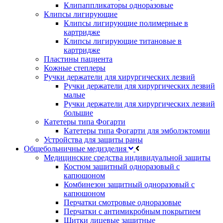
Клипаппликаторы одноразовые
Клипсы лигирующие
Клипсы лигирующие полимерные в
картридже
Клипсы лигирующие титановые в
картридже
Пластины пациента
Кожные степлеры
Ручки держатели для хирургических лезвий
Ручки держатели для хирургических лезвий
малые
Ручки держатели для хирургических лезвий
большие
Катетеры типа Фогарти
Катетеры типа Фогарти для эмболэктомии
Устройства для защиты раны
Общебольничные медизделия
Медицинские средства индивидуальной защиты
Костюм защитный одноразовый с
капюшоном
Комбинезон защитный одноразовый с
капюшоном
Перчатки смотровые одноразовые
Перчатки с антимикробным покрытием
Щитки лицевые защитные