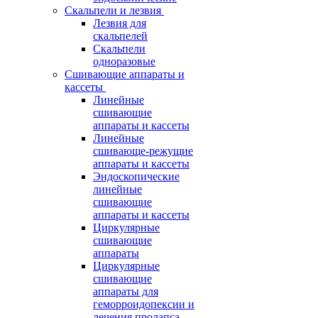
Скальпели и лезвия
Лезвия для
скальпелей
Скальпели
одноразовые
Сшивающие аппараты и
кассеты
Линейные
сшивающие
аппараты и кассеты
Линейные
сшивающе-режущие
аппараты и кассеты
Эндоскопические
линейные
сшивающие
аппараты и кассеты
Циркулярные
сшивающие
аппараты
Циркулярные
сшивающие
аппараты для
геморроидопексии и
лечения пролапса