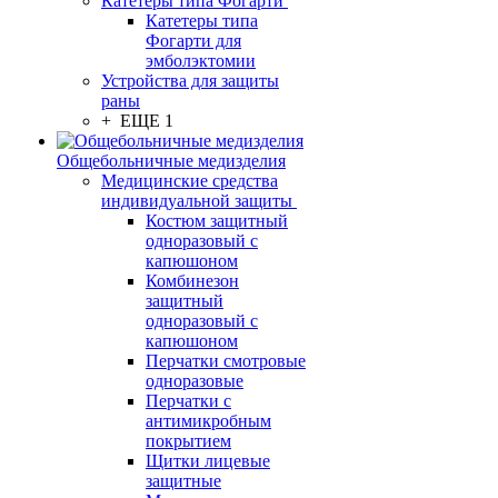
Катетеры типа Фогарти
Катетеры типа
Фогарти для
эмболэктомии
Устройства для защиты
раны
+ ЕЩЕ 1
Общебольничные медизделия
Медицинские средства
индивидуальной защиты
Костюм защитный
одноразовый с
капюшоном
Комбинезон
защитный
одноразовый с
капюшоном
Перчатки смотровые
одноразовые
Перчатки с
антимикробным
покрытием
Щитки лицевые
защитные