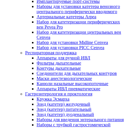
Имплантируемые порт‑системы
Наборы для установки катетера венозного
центрального периферически вводимого
Артериальные катетеры Arpea
Набор для катетеризации периферических
вен Pevea Pro
Набор для катетеризации центральных вен
Cenvea
Набор для установки Midline Cenvea
Набор для установки PICC Cenvea
Респираторная поддержка
Аппараты для ручной ИВЛ
Фильтры дыхательные
Контуры дыхательные
Соединители для дыхательных контуров
Маски анестезиологические
Канюли назальные высокопоточные
Аппараты ИВЛ пневматические
Гастроэнтерология и проктология
Кружка Эсмарха
Зонд (катетер) желудочный
Зонд (катетер) питательный
Зонд (катетер) дуоденальный
Наборы для введения энтерального питания
Наборы с трубкой гастростомической