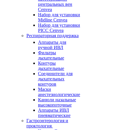
центральных вен
Cenvea
Набор для установки
Midline Cenvea
Набор для установки
PICC Cenvea
Респираторная поддержка
Аппараты для
ручной ИВЛ
Фильтры
дыхательные
Контуры
дыхательные
Соединители для
дыхательных
контуров
Маски
анестезиологические
Канюли назальные
высокопоточные
Аппараты ИВЛ
пневматические
Гастроэнтерология и
проктология