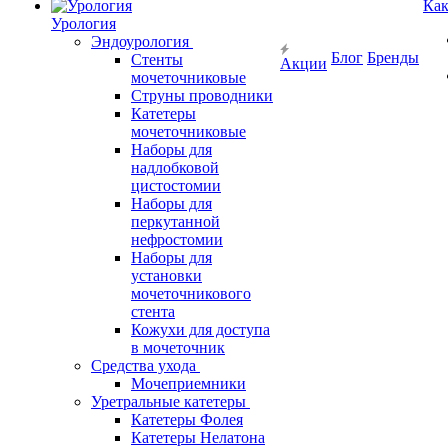
Как
Урология
Эндоурология
Блог
Бренды
Стенты
Акции
мочеточниковые
Струны проводники
Катетеры
мочеточниковые
Наборы для
надлобковой
цистостомии
Наборы для
перкутанной
нефростомии
Наборы для
установки
мочеточникового
стента
Кожухи для доступа
в мочеточник
Средства ухода
Мочеприемники
Уретральные катетеры
Катетеры Фолея
Катетеры Нелатона