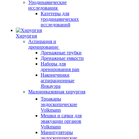
Уродинамические
исследования
Катетеры для
уродинамических
исследований
Хирургия
Аспирация и
дренирование
Дренажные трубки
Дренажные емкости
Наборы для
дренирования ран
Наконечники
аспирационные
Янкауэра
Малоинвазивная хирургия
Троакары
эндоскопические
Volkmann
Мешки и сачки для
эвакуации органов
Volkmann
Манипуляторы
эндоскопические