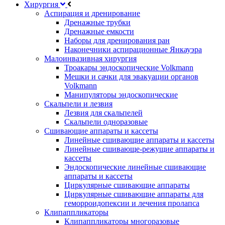
Хирургия
Аспирация и дренирование
Дренажные трубки
Дренажные емкости
Наборы для дренирования ран
Наконечники аспирационные Янкауэра
Малоинвазивная хирургия
Троакары эндоскопические Volkmann
Мешки и сачки для эвакуации органов
Volkmann
Манипуляторы эндоскопические
Скальпели и лезвия
Лезвия для скальпелей
Скальпели одноразовые
Сшивающие аппараты и кассеты
Линейные сшивающие аппараты и кассеты
Линейные сшивающе-режущие аппараты и
кассеты
Эндоскопические линейные сшивающие
аппараты и кассеты
Циркулярные сшивающие аппараты
Циркулярные сшивающие аппараты для
геморроидопексии и лечения пролапса
Клипаппликаторы
Клипаппликаторы многоразовые