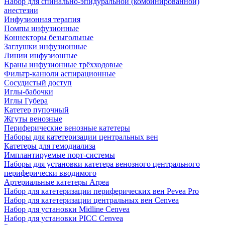
Набор для спинально-эпидуральной (комбинированной)
анестезии
Инфузионная терапия
Помпы инфузионные
Коннекторы безыгольные
Заглушки инфузионные
Линии инфузионные
Краны инфузионные трёхходовые
Фильтр-канюли аспирационные
Сосудистый доступ
Иглы-бабочки
Иглы Губера
Катетер пупочный
Жгуты венозные
Периферические венозные катетеры
Наборы для катетеризации центральных вен
Катетеры для гемодиализа
Имплантируемые порт‑системы
Наборы для установки катетера венозного центрального
периферически вводимого
Артериальные катетеры Arpea
Набор для катетеризации периферических вен Pevea Pro
Набор для катетеризации центральных вен Cenvea
Набор для установки Midline Cenvea
Набор для установки PICC Cenvea