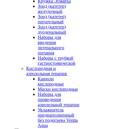
Кружка Эсмарха
Зонд (катетер)
желудочный
Зонд (катетер)
питательный
Зонд (катетер)
дуоденальный
Наборы для
введения
энтерального
питания
Наборы с трубкой
гастростомической
Кислородная и
аэрозольная терапия
Канюли
кислородные
Маски кислородные
Наборы для
проведения
аэрозольной терапии
Увлажнитель
преднаполненный
без подогрева Ventia
Aqua