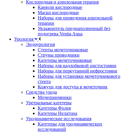
Кислородная и аэрозольная терапия
Канюли кислородные
Маски кислородные
Наборы для проведения аэрозольной
терапии
Увлажнитель преднаполненный без
подогрева Ventia Aqua
Урология
Эндоурология
Стенты мочеточниковые
Струны проводники
Катетеры мочеточниковые
Наборы для надлобковой цистостомии
Наборы для перкутанной нефростомии
Наборы для установки мочеточникового
стента
Кожухи для доступа в мочеточник
Средства ухода
Мочеприемники
Уретральные катетеры
Катетеры Фолея
Катетеры Нелатона
Уродинамические исследования
Катетеры для уродинамических
исследований