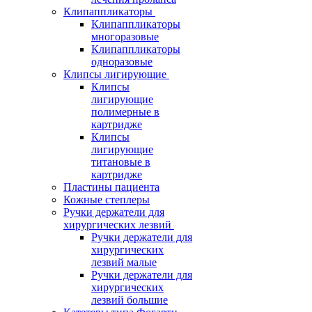
Клипаппликаторы
Клипаппликаторы
многоразовые
Клипаппликаторы
одноразовые
Клипсы лигирующие
Клипсы
лигирующие
полимерные в
картридже
Клипсы
лигирующие
титановые в
картридже
Пластины пациента
Кожные степлеры
Ручки держатели для
хирургических лезвий
Ручки держатели для
хирургических
лезвий малые
Ручки держатели для
хирургических
лезвий большие