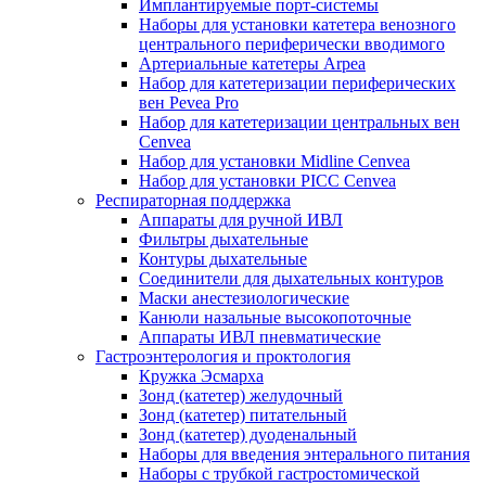
Имплантируемые порт‑системы
Наборы для установки катетера венозного
центрального периферически вводимого
Артериальные катетеры Arpea
Набор для катетеризации периферических
вен Pevea Pro
Набор для катетеризации центральных вен
Cenvea
Набор для установки Midline Cenvea
Набор для установки PICC Cenvea
Респираторная поддержка
Аппараты для ручной ИВЛ
Фильтры дыхательные
Контуры дыхательные
Соединители для дыхательных контуров
Маски анестезиологические
Канюли назальные высокопоточные
Аппараты ИВЛ пневматические
Гастроэнтерология и проктология
Кружка Эсмарха
Зонд (катетер) желудочный
Зонд (катетер) питательный
Зонд (катетер) дуоденальный
Наборы для введения энтерального питания
Наборы с трубкой гастростомической