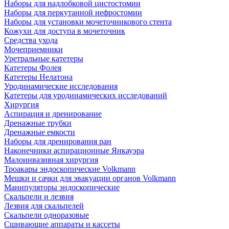
Наборы для надлобковой цистостомии
Наборы для перкутанной нефростомии
Наборы для установки мочеточникового стента
Кожухи для доступа в мочеточник
Средства ухода
Мочеприемники
Уретральные катетеры
Катетеры Фолея
Катетеры Нелатона
Уродинамические исследования
Катетеры для уродинамических исследований
Хирургия
Аспирация и дренирование
Дренажные трубки
Дренажные емкости
Наборы для дренирования ран
Наконечники аспирационные Янкауэра
Малоинвазивная хирургия
Троакары эндоскопические Volkmann
Мешки и сачки для эвакуации органов Volkmann
Манипуляторы эндоскопические
Скальпели и лезвия
Лезвия для скальпелей
Скальпели одноразовые
Сшивающие аппараты и кассеты