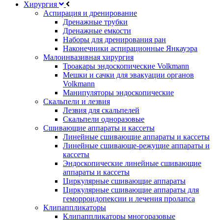
Хирургия
Аспирация и дренирование
Дренажные трубки
Дренажные емкости
Наборы для дренирования ран
Наконечники аспирационные Янкауэра
Малоинвазивная хирургия
Троакары эндоскопические Volkmann
Мешки и сачки для эвакуации органов
Volkmann
Манипуляторы эндоскопические
Скальпели и лезвия
Лезвия для скальпелей
Скальпели одноразовые
Сшивающие аппараты и кассеты
Линейные сшивающие аппараты и кассеты
Линейные сшивающе-режущие аппараты и
кассеты
Эндоскопические линейные сшивающие
аппараты и кассеты
Циркулярные сшивающие аппараты
Циркулярные сшивающие аппараты для
геморроидопексии и лечения пролапса
Клипаппликаторы
Клипаппликаторы многоразовые