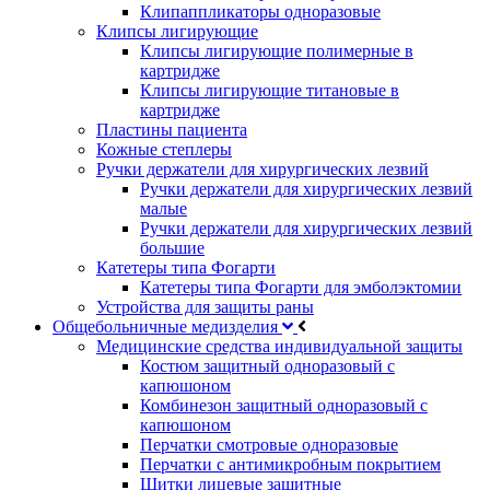
Клипаппликаторы одноразовые
Клипсы лигирующие
Клипсы лигирующие полимерные в
картридже
Клипсы лигирующие титановые в
картридже
Пластины пациента
Кожные степлеры
Ручки держатели для хирургических лезвий
Ручки держатели для хирургических лезвий
малые
Ручки держатели для хирургических лезвий
большие
Катетеры типа Фогарти
Катетеры типа Фогарти для эмболэктомии
Устройства для защиты раны
Общебольничные медизделия
Медицинские средства индивидуальной защиты
Костюм защитный одноразовый с
капюшоном
Комбинезон защитный одноразовый с
капюшоном
Перчатки смотровые одноразовые
Перчатки с антимикробным покрытием
Щитки лицевые защитные