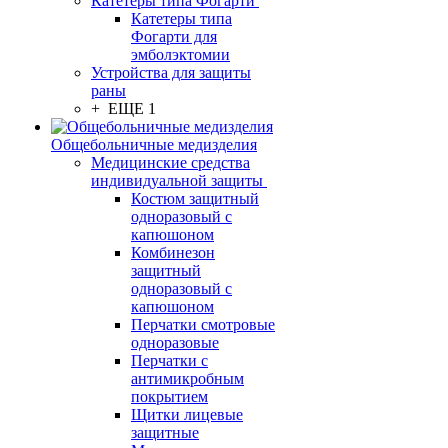
Катетеры типа Фогарти
Катетеры типа
Фогарти для
эмболэктомии
Устройства для защиты
раны
+ ЕЩЕ 1
Общебольничные медизделия
Медицинские средства
индивидуальной защиты
Костюм защитный
одноразовый с
капюшоном
Комбинезон
защитный
одноразовый с
капюшоном
Перчатки смотровые
одноразовые
Перчатки с
антимикробным
покрытием
Щитки лицевые
защитные