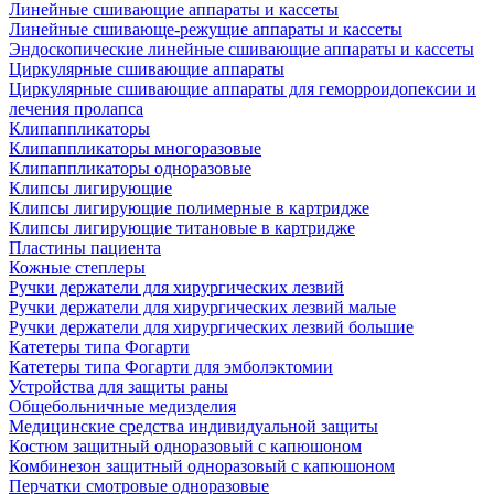
Линейные сшивающие аппараты и кассеты
Линейные сшивающе-режущие аппараты и кассеты
Эндоскопические линейные сшивающие аппараты и кассеты
Циркулярные сшивающие аппараты
Циркулярные сшивающие аппараты для геморроидопексии и
лечения пролапса
Клипаппликаторы
Клипаппликаторы многоразовые
Клипаппликаторы одноразовые
Клипсы лигирующие
Клипсы лигирующие полимерные в картридже
Клипсы лигирующие титановые в картридже
Пластины пациента
Кожные степлеры
Ручки держатели для хирургических лезвий
Ручки держатели для хирургических лезвий малые
Ручки держатели для хирургических лезвий большие
Катетеры типа Фогарти
Катетеры типа Фогарти для эмболэктомии
Устройства для защиты раны
Общебольничные медизделия
Медицинские средства индивидуальной защиты
Костюм защитный одноразовый с капюшоном
Комбинезон защитный одноразовый с капюшоном
Перчатки смотровые одноразовые