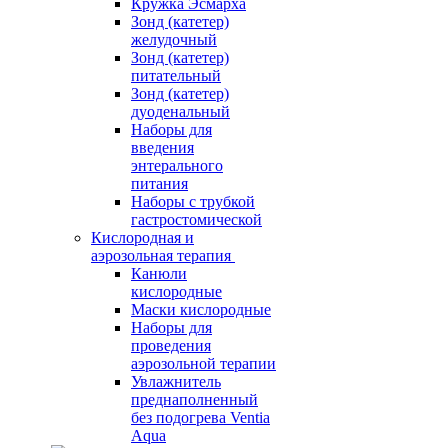
Кружка Эсмарха
Зонд (катетер)
желудочный
Зонд (катетер)
питательный
Зонд (катетер)
дуоденальный
Наборы для
введения
энтерального
питания
Наборы с трубкой
гастростомической
Кислородная и
аэрозольная терапия
Канюли
кислородные
Маски кислородные
Наборы для
проведения
аэрозольной терапии
Увлажнитель
преднаполненный
без подогрева Ventia
Aqua