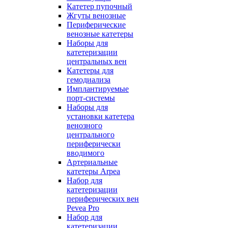
Катетер пупочный
Жгуты венозные
Периферические
венозные катетеры
Наборы для
катетеризации
центральных вен
Катетеры для
гемодиализа
Имплантируемые
порт‑системы
Наборы для
установки катетера
венозного
центрального
периферически
вводимого
Артериальные
катетеры Arpea
Набор для
катетеризации
периферических вен
Pevea Pro
Набор для
катетеризации