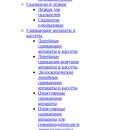
Скальпели и лезвия
Лезвия для
скальпелей
Скальпели
одноразовые
Сшивающие аппараты и
кассеты
Линейные
сшивающие
аппараты и кассеты
Линейные
сшивающе-режущие
аппараты и кассеты
Эндоскопические
линейные
сшивающие
аппараты и кассеты
Циркулярные
сшивающие
аппараты
Циркулярные
сшивающие
аппараты для
геморроидопексии и
лечения пролапса