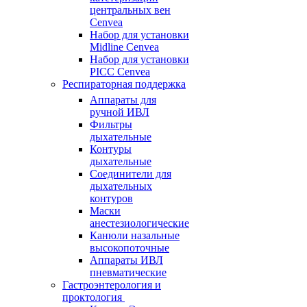
центральных вен
Cenvea
Набор для установки
Midline Cenvea
Набор для установки
PICC Cenvea
Респираторная поддержка
Аппараты для
ручной ИВЛ
Фильтры
дыхательные
Контуры
дыхательные
Соединители для
дыхательных
контуров
Маски
анестезиологические
Канюли назальные
высокопоточные
Аппараты ИВЛ
пневматические
Гастроэнтерология и
проктология