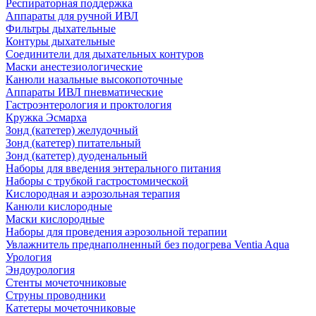
Респираторная поддержка
Аппараты для ручной ИВЛ
Фильтры дыхательные
Контуры дыхательные
Соединители для дыхательных контуров
Маски анестезиологические
Канюли назальные высокопоточные
Аппараты ИВЛ пневматические
Гастроэнтерология и проктология
Кружка Эсмарха
Зонд (катетер) желудочный
Зонд (катетер) питательный
Зонд (катетер) дуоденальный
Наборы для введения энтерального питания
Наборы с трубкой гастростомической
Кислородная и аэрозольная терапия
Канюли кислородные
Маски кислородные
Наборы для проведения аэрозольной терапии
Увлажнитель преднаполненный без подогрева Ventia Aqua
Урология
Эндоурология
Стенты мочеточниковые
Струны проводники
Катетеры мочеточниковые