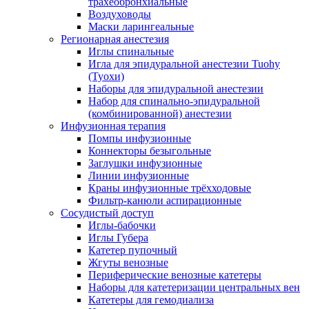
трахеобронхиальные
Воздуховоды
Маски ларингеальные
Регионарная анестезия
Иглы спинальные
Игла для эпидуральной анестезии Tuohy
(Туохи)
Наборы для эпидуральной анестезии
Набор для спинально-эпидуральной
(комбинированной) анестезии
Инфузионная терапия
Помпы инфузионные
Коннекторы безыгольные
Заглушки инфузионные
Линии инфузионные
Краны инфузионные трёхходовые
Фильтр-канюли аспирационные
Сосудистый доступ
Иглы-бабочки
Иглы Губера
Катетер пупочный
Жгуты венозные
Периферические венозные катетеры
Наборы для катетеризации центральных вен
Катетеры для гемодиализа