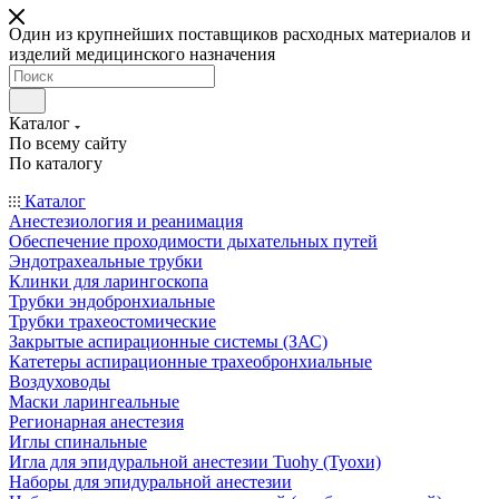
Один из крупнейших поставщиков расходных материалов и
изделий медицинского назначения
Каталог
По всему сайту
По каталогу
Каталог
Анестезиология и реанимация
Обеспечение проходимости дыхательных путей
Эндотрахеальные трубки
Клинки для ларингоскопа
Трубки эндобронхиальные
Трубки трахеостомические
Закрытые аспирационные системы (ЗАС)
Катетеры аспирационные трахеобронхиальные
Воздуховоды
Маски ларингеальные
Регионарная анестезия
Иглы спинальные
Игла для эпидуральной анестезии Tuohy (Туохи)
Наборы для эпидуральной анестезии