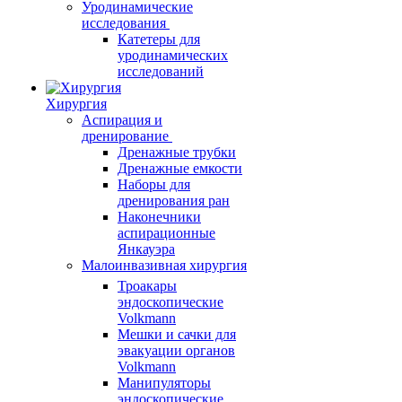
Уродинамические
исследования
Катетеры для
уродинамических
исследований
Хирургия
Аспирация и
дренирование
Дренажные трубки
Дренажные емкости
Наборы для
дренирования ран
Наконечники
аспирационные
Янкауэра
Малоинвазивная хирургия
Троакары
эндоскопические
Volkmann
Мешки и сачки для
эвакуации органов
Volkmann
Манипуляторы
эндоскопические