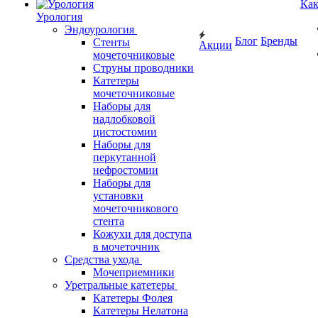
Как
Урология
Эндоурология
Блог
Бренды
Стенты
Акции
мочеточниковые
Струны проводники
Катетеры
мочеточниковые
Наборы для
надлобковой
цистостомии
Наборы для
перкутанной
нефростомии
Наборы для
установки
мочеточникового
стента
Кожухи для доступа
в мочеточник
Средства ухода
Мочеприемники
Уретральные катетеры
Катетеры Фолея
Катетеры Нелатона