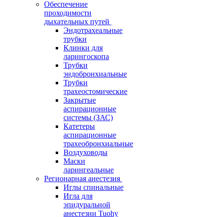
Обеспечение
проходимости
дыхательных путей
Эндотрахеальные
трубки
Клинки для
ларингоскопа
Трубки
эндобронхиальные
Трубки
трахеостомические
Закрытые
аспирационные
системы (ЗАС)
Катетеры
аспирационные
трахеобронхиальные
Воздуховоды
Маски
ларингеальные
Регионарная анестезия
Иглы спинальные
Игла для
эпидуральной
анестезии Tuohy