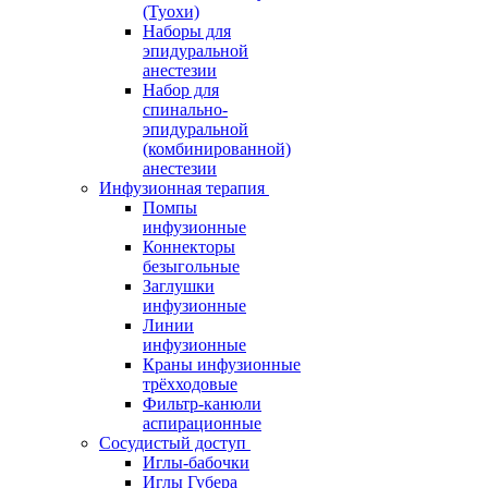
(Туохи)
Наборы для
эпидуральной
анестезии
Набор для
спинально-
эпидуральной
(комбинированной)
анестезии
Инфузионная терапия
Помпы
инфузионные
Коннекторы
безыгольные
Заглушки
инфузионные
Линии
инфузионные
Краны инфузионные
трёхходовые
Фильтр-канюли
аспирационные
Сосудистый доступ
Иглы-бабочки
Иглы Губера