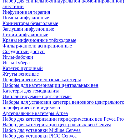
Набор для спинально-эпидуральной (комбинированной)
анестезии
Инфузионная терапия
Помпы инфузионные
Коннекторы безыгольные
Заглушки инфузионные
Линии инфузионные
Краны инфузионные трёхходовые
Фильтр-канюли аспирационные
Сосудистый доступ
Иглы-бабочки
Иглы Губера
Катетер пупочный
Жгуты венозные
Периферические венозные катетеры
Наборы для катетеризации центральных вен
Катетеры для гемодиализа
Имплантируемые порт‑системы
Наборы для установки катетера венозного центрального
периферически вводимого
Артериальные катетеры Arpea
Набор для катетеризации периферических вен Pevea Pro
Набор для катетеризации центральных вен Cenvea
Набор для установки Midline Cenvea
Набор для установки PICC Cenvea