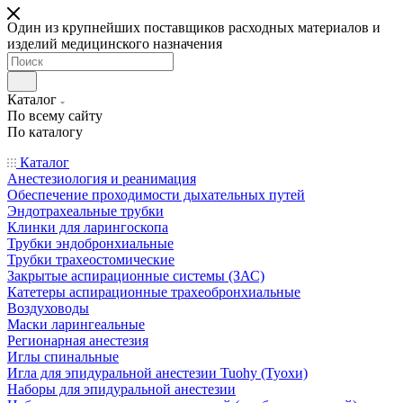
Один из крупнейших поставщиков расходных материалов и
изделий медицинского назначения
Каталог
По всему сайту
По каталогу
Каталог
Анестезиология и реанимация
Обеспечение проходимости дыхательных путей
Эндотрахеальные трубки
Клинки для ларингоскопа
Трубки эндобронхиальные
Трубки трахеостомические
Закрытые аспирационные системы (ЗАС)
Катетеры аспирационные трахеобронхиальные
Воздуховоды
Маски ларингеальные
Регионарная анестезия
Иглы спинальные
Игла для эпидуральной анестезии Tuohy (Туохи)
Наборы для эпидуральной анестезии