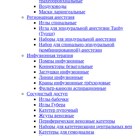
трахеобронхиальные
Воздуховоды
Маски ларингеальные
Регионарная анестезия
Иглы спинальные
Игла для эпидуральной анестезии Tuohy
(Туохи)
Наборы для эпидуральной анестезии
Набор для спинально-эпидуральной
(комбинированной) анестезии
Инфузионная терапия
Помпы инфузионные
Коннекторы безыгольные
Заглушки инфузионные
Линии инфузионные
Краны инфузионные трёхходовые
Фильтр-канюли аспирационные
Сосудистый доступ
Иглы-бабочки
Иглы Губера
Катетер пупочный
Жгуты венозные
Периферические венозные катетеры
Наборы для катетеризации центральных вен
Катетеры для гемодиализа