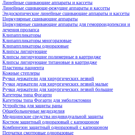
Линейные сшивающие аппараты и кассеты
Линейные сшивающе-режущие аппараты и кассеты
Эндоскопические линейные сшивающие аппараты и кассеты
Циркулярные сшивающие аппараты
Циркулярные сшивающие аппараты для геморроидопексии и
лечения пролапса
Клипаппликаторы
Клипаппликаторы многоразовые
Клипаппликаторы одноразовые
Клипсы лигирующие
Клипсы лигирующие полимерные в картридже
Клипсы лигирующие титановые в картридже
Пластины пациента
Кожные степлеры
Ручки держатели для хирургических лезвий
Ручки держатели для хирургических лезвий малые
Ручки держатели для хирургических лезвий большие
Катетеры типа Фогарти
Катетеры типа Фогарти для эмболэктомии
Устройства для защиты раны
Общебольничные медизделия
Медицинские средства индивидуальной защиты
Костюм защитный одноразовый с капюшоном
Комбинезон защитный одноразовый с капюшоном
Перчатки смотровые одноразовые