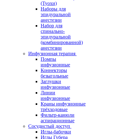
(Туохи)
Наборы для
эпидуральной
анестезии
Набор для
спинально-
эпидуральной
(комбинированной)
анестезии
Инфузионная терапия
Помпы
инфузионные
Коннекторы
безыгольные
Заглушки
инфузионные
Линии
инфузионные
Краны инфузионные
трёхходовые
Фильтр-канюли
аспирационные
Сосудистый доступ
Иглы-бабочки
Иглы Губера