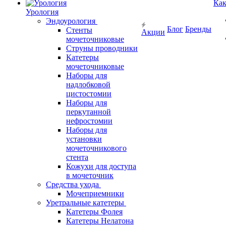
Как
Урология
Эндоурология
Блог
Бренды
Стенты
Акции
мочеточниковые
Струны проводники
Катетеры
мочеточниковые
Наборы для
надлобковой
цистостомии
Наборы для
перкутанной
нефростомии
Наборы для
установки
мочеточникового
стента
Кожухи для доступа
в мочеточник
Средства ухода
Мочеприемники
Уретральные катетеры
Катетеры Фолея
Катетеры Нелатона