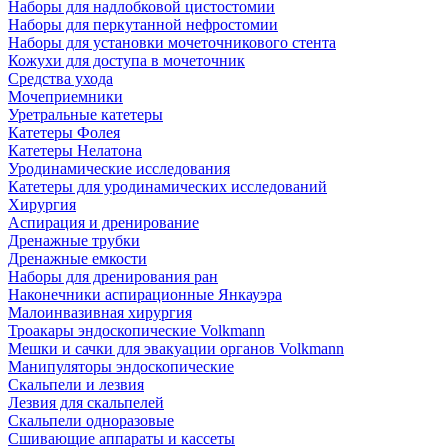
Наборы для надлобковой цистостомии
Наборы для перкутанной нефростомии
Наборы для установки мочеточникового стента
Кожухи для доступа в мочеточник
Средства ухода
Мочеприемники
Уретральные катетеры
Катетеры Фолея
Катетеры Нелатона
Уродинамические исследования
Катетеры для уродинамических исследований
Хирургия
Аспирация и дренирование
Дренажные трубки
Дренажные емкости
Наборы для дренирования ран
Наконечники аспирационные Янкауэра
Малоинвазивная хирургия
Троакары эндоскопические Volkmann
Мешки и сачки для эвакуации органов Volkmann
Манипуляторы эндоскопические
Скальпели и лезвия
Лезвия для скальпелей
Скальпели одноразовые
Сшивающие аппараты и кассеты