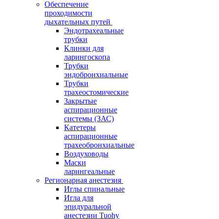
Обеспечение
проходимости
дыхательных путей
Эндотрахеальные
трубки
Клинки для
ларингоскопа
Трубки
эндобронхиальные
Трубки
трахеостомические
Закрытые
аспирационные
системы (ЗАС)
Катетеры
аспирационные
трахеобронхиальные
Воздуховоды
Маски
ларингеальные
Регионарная анестезия
Иглы спинальные
Игла для
эпидуральной
анестезии Tuohy