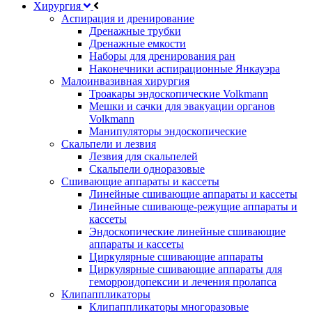
Хирургия
Аспирация и дренирование
Дренажные трубки
Дренажные емкости
Наборы для дренирования ран
Наконечники аспирационные Янкауэра
Малоинвазивная хирургия
Троакары эндоскопические Volkmann
Мешки и сачки для эвакуации органов
Volkmann
Манипуляторы эндоскопические
Скальпели и лезвия
Лезвия для скальпелей
Скальпели одноразовые
Сшивающие аппараты и кассеты
Линейные сшивающие аппараты и кассеты
Линейные сшивающе-режущие аппараты и
кассеты
Эндоскопические линейные сшивающие
аппараты и кассеты
Циркулярные сшивающие аппараты
Циркулярные сшивающие аппараты для
геморроидопексии и лечения пролапса
Клипаппликаторы
Клипаппликаторы многоразовые