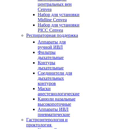
центральных вен
Cenvea
Набор для установки
Midline Cenvea
Набор для установки
PICC Cenvea
Респираторная поддержка
Аппараты для
ручной ИВЛ
Фильтры
дыхательные
Контуры
дыхательные
Соединители для
дыхательных
контуров
Маски
анестезиологические
Канюли назальные
высокопоточные
Аппараты ИВЛ
пневматические
Гастроэнтерология и
проктология