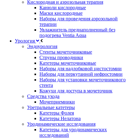
Кислородная и аэрозольная терапия
Канюли кислородные
Маски кислородные
Наборы для проведения аэрозольной
терапии
Увлажнитель преднаполненный без
подогрева Ventia Aqua
Урология
Эндоурология
Стенты мочеточниковые
Струны проводники
Катетеры мочеточниковые
Наборы для надлобковой цистостомии
Наборы для перкутанной нефростомии
Наборы для установки мочеточникового
стента
Кожухи для доступа в мочеточник
Средства ухода
Мочеприемники
Уретральные катетеры
Катетеры Фолея
Катетеры Нелатона
Уродинамические исследования
Катетеры для уродинамических
исследований