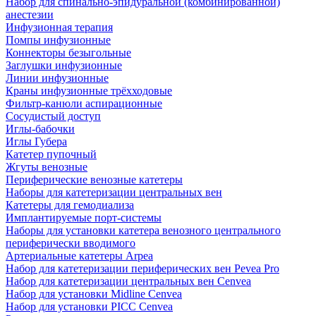
Набор для спинально-эпидуральной (комбинированной)
анестезии
Инфузионная терапия
Помпы инфузионные
Коннекторы безыгольные
Заглушки инфузионные
Линии инфузионные
Краны инфузионные трёхходовые
Фильтр-канюли аспирационные
Сосудистый доступ
Иглы-бабочки
Иглы Губера
Катетер пупочный
Жгуты венозные
Периферические венозные катетеры
Наборы для катетеризации центральных вен
Катетеры для гемодиализа
Имплантируемые порт‑системы
Наборы для установки катетера венозного центрального
периферически вводимого
Артериальные катетеры Arpea
Набор для катетеризации периферических вен Pevea Pro
Набор для катетеризации центральных вен Cenvea
Набор для установки Midline Cenvea
Набор для установки PICC Cenvea