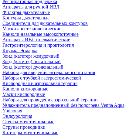
Респираторная поддержка
Аппараты для ручной ИВЛ
Фильтры дыхательные
Контуры дыхательные
Соединители для дыхательных контуров
Маски анестезиологические
Канюли назальные высокопоточные
Аппараты ИВЛ пневматические
Гастроэнтерология и проктология
Кружка Эсмарха
Зонд (катетер) желудочный
Зонд (катетер) питательный
Зонд (катетер) дуоденальный
Наборы для введения энтерального питания
Наборы с трубкой гастростомической
Кислородная и аэрозольная терапия
Канюли кислородные
Маски кислородные
Наборы для проведения аэрозольной терапии
Увлажнитель преднаполненный без подогрева Ventia Aqua
Урология
Эндоурология
Стенты мочеточниковые
Струны проводники
Катетеры мочеточниковые