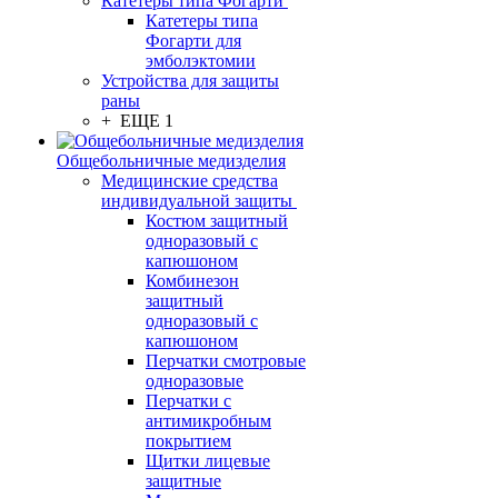
Катетеры типа Фогарти
Катетеры типа
Фогарти для
эмболэктомии
Устройства для защиты
раны
+ ЕЩЕ 1
Общебольничные медизделия
Медицинские средства
индивидуальной защиты
Костюм защитный
одноразовый с
капюшоном
Комбинезон
защитный
одноразовый с
капюшоном
Перчатки смотровые
одноразовые
Перчатки с
антимикробным
покрытием
Щитки лицевые
защитные