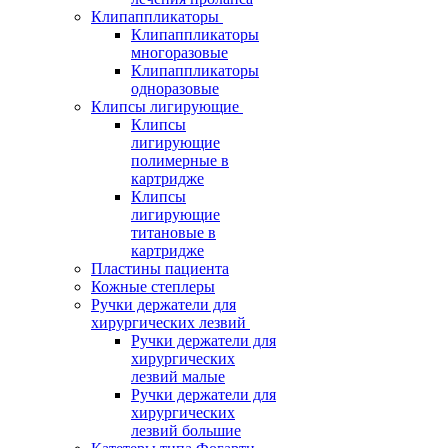
Клипаппликаторы
Клипаппликаторы
многоразовые
Клипаппликаторы
одноразовые
Клипсы лигирующие
Клипсы
лигирующие
полимерные в
картридже
Клипсы
лигирующие
титановые в
картридже
Пластины пациента
Кожные степлеры
Ручки держатели для
хирургических лезвий
Ручки держатели для
хирургических
лезвий малые
Ручки держатели для
хирургических
лезвий большие