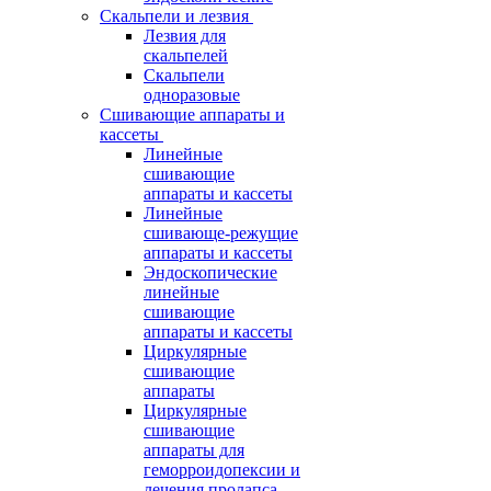
Скальпели и лезвия
Лезвия для
скальпелей
Скальпели
одноразовые
Сшивающие аппараты и
кассеты
Линейные
сшивающие
аппараты и кассеты
Линейные
сшивающе-режущие
аппараты и кассеты
Эндоскопические
линейные
сшивающие
аппараты и кассеты
Циркулярные
сшивающие
аппараты
Циркулярные
сшивающие
аппараты для
геморроидопексии и
лечения пролапса