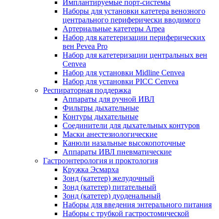
Имплантируемые порт‑системы
Наборы для установки катетера венозного
центрального периферически вводимого
Артериальные катетеры Arpea
Набор для катетеризации периферических
вен Pevea Pro
Набор для катетеризации центральных вен
Cenvea
Набор для установки Midline Cenvea
Набор для установки PICC Cenvea
Респираторная поддержка
Аппараты для ручной ИВЛ
Фильтры дыхательные
Контуры дыхательные
Соединители для дыхательных контуров
Маски анестезиологические
Канюли назальные высокопоточные
Аппараты ИВЛ пневматические
Гастроэнтерология и проктология
Кружка Эсмарха
Зонд (катетер) желудочный
Зонд (катетер) питательный
Зонд (катетер) дуоденальный
Наборы для введения энтерального питания
Наборы с трубкой гастростомической