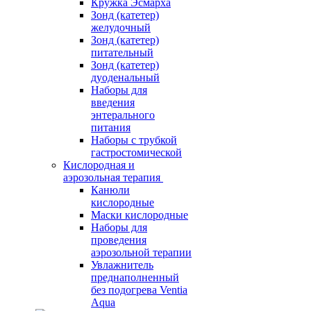
Кружка Эсмарха
Зонд (катетер)
желудочный
Зонд (катетер)
питательный
Зонд (катетер)
дуоденальный
Наборы для
введения
энтерального
питания
Наборы с трубкой
гастростомической
Кислородная и
аэрозольная терапия
Канюли
кислородные
Маски кислородные
Наборы для
проведения
аэрозольной терапии
Увлажнитель
преднаполненный
без подогрева Ventia
Aqua