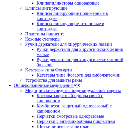
Клипаппликаторы одноразовые
Клипсы лигирующие
Клипсы лигирующие полимерные в
картридже
Клипсы лигирующие титановые в
картридже
Пластины пациента
Кожные степлеры
Ручки держатели для хирургических лезвий
Ручки держатели для хирургических лезвий
малые
Ручки держатели для хирургических лезвий
большие
Катетеры типа Фогарти
Катетеры типа Фогарти для эмболэктомии
Устройства для защиты раны
Общебольничные медизделия
Медицинские средства индивидуальной защиты
Костюм защитный одноразовый с
капюшоном
Комбинезон защитный одноразовый с
капюшоном
Перчатки смотровые одноразовые
Перчатки с антимикробным покрытием
Щитки лицевые защитные