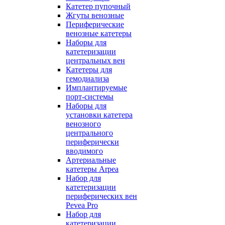
Катетер пупочный
Жгуты венозные
Периферические
венозные катетеры
Наборы для
катетеризации
центральных вен
Катетеры для
гемодиализа
Имплантируемые
порт‑системы
Наборы для
установки катетера
венозного
центрального
периферически
вводимого
Артериальные
катетеры Arpea
Набор для
катетеризации
периферических вен
Pevea Pro
Набор для
катетеризации