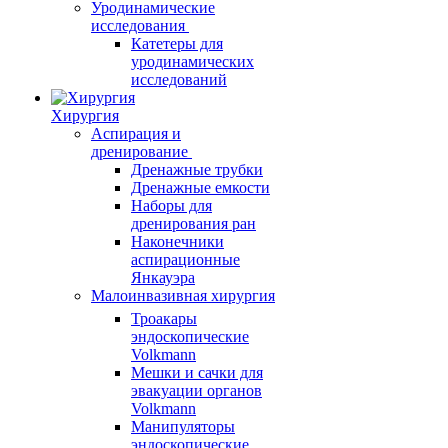
Уродинамические
исследования
Катетеры для
уродинамических
исследований
Хирургия
Аспирация и
дренирование
Дренажные трубки
Дренажные емкости
Наборы для
дренирования ран
Наконечники
аспирационные
Янкауэра
Малоинвазивная хирургия
Троакары
эндоскопические
Volkmann
Мешки и сачки для
эвакуации органов
Volkmann
Манипуляторы
эндоскопические