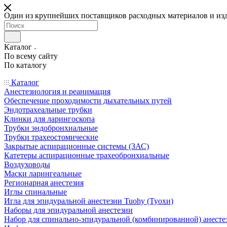
Один из крупнейших поставщиков расходных материалов и из
Каталог
По всему сайту
По каталогу
Каталог
Анестезиология и реанимация
Обеспечение проходимости дыхательных путей
Эндотрахеальные трубки
Клинки для ларингоскопа
Трубки эндобронхиальные
Трубки трахеостомические
Закрытые аспирационные системы (ЗАС)
Катетеры аспирационные трахеобронхиальные
Воздуховоды
Маски ларингеальные
Регионарная анестезия
Иглы спинальные
Игла для эпидуральной анестезии Tuohy (Туохи)
Наборы для эпидуральной анестезии
Набор для спинально-эпидуральной (комбинированной) анесте