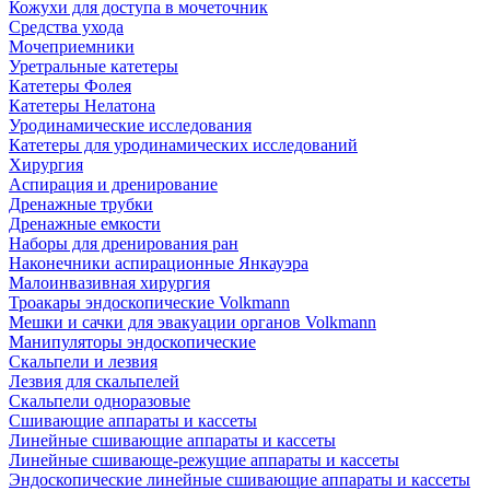
Кожухи для доступа в мочеточник
Средства ухода
Мочеприемники
Уретральные катетеры
Катетеры Фолея
Катетеры Нелатона
Уродинамические исследования
Катетеры для уродинамических исследований
Хирургия
Аспирация и дренирование
Дренажные трубки
Дренажные емкости
Наборы для дренирования ран
Наконечники аспирационные Янкауэра
Малоинвазивная хирургия
Троакары эндоскопические Volkmann
Мешки и сачки для эвакуации органов Volkmann
Манипуляторы эндоскопические
Скальпели и лезвия
Лезвия для скальпелей
Скальпели одноразовые
Сшивающие аппараты и кассеты
Линейные сшивающие аппараты и кассеты
Линейные сшивающе-режущие аппараты и кассеты
Эндоскопические линейные сшивающие аппараты и кассеты