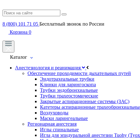
8 (800) 101 71 05
Бесплатный звонок по России
Корзина
0
Каталог
Анестезиология и реанимация
Обеспечение проходимости дыхательных путей
Эндотрахеальные трубки
Клинки для ларингоскопа
Трубки эндобронхиальные
Трубки трахеостомические
Закрытые аспирационные системы (ЗАС)
Катетеры аспирационные трахеобронхиальны
Воздуховоды
Маски ларингеальные
Регионарная анестезия
Иглы спинальные
Игла для эпидуральной анестезии Tuohy (Туох