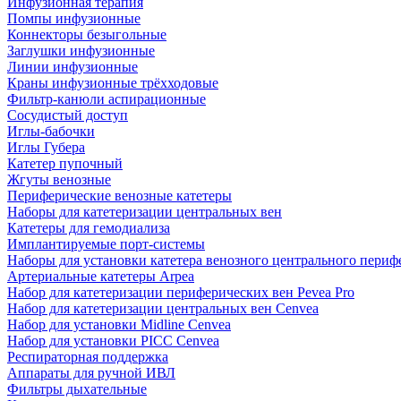
Инфузионная терапия
Помпы инфузионные
Коннекторы безыгольные
Заглушки инфузионные
Линии инфузионные
Краны инфузионные трёхходовые
Фильтр-канюли аспирационные
Сосудистый доступ
Иглы-бабочки
Иглы Губера
Катетер пупочный
Жгуты венозные
Периферические венозные катетеры
Наборы для катетеризации центральных вен
Катетеры для гемодиализа
Имплантируемые порт‑системы
Наборы для установки катетера венозного центрального пери
Артериальные катетеры Arpea
Набор для катетеризации периферических вен Pevea Pro
Набор для катетеризации центральных вен Cenvea
Набор для установки Midline Cenvea
Набор для установки PICC Cenvea
Респираторная поддержка
Аппараты для ручной ИВЛ
Фильтры дыхательные