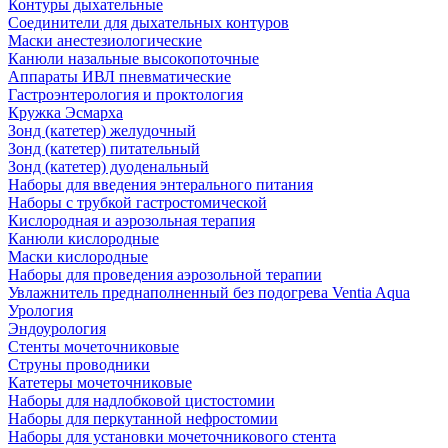
Контуры дыхательные
Соединители для дыхательных контуров
Маски анестезиологические
Канюли назальные высокопоточные
Аппараты ИВЛ пневматические
Гастроэнтерология и проктология
Кружка Эсмарха
Зонд (катетер) желудочный
Зонд (катетер) питательный
Зонд (катетер) дуоденальный
Наборы для введения энтерального питания
Наборы с трубкой гастростомической
Кислородная и аэрозольная терапия
Канюли кислородные
Маски кислородные
Наборы для проведения аэрозольной терапии
Увлажнитель преднаполненный без подогрева Ventia Aqua
Урология
Эндоурология
Стенты мочеточниковые
Струны проводники
Катетеры мочеточниковые
Наборы для надлобковой цистостомии
Наборы для перкутанной нефростомии
Наборы для установки мочеточникового стента