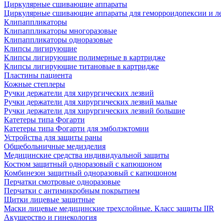
Циркулярные сшивающие аппараты
Циркулярные сшивающие аппараты для геморроидопексии и ле
Клипаппликаторы
Клипаппликаторы многоразовые
Клипаппликаторы одноразовые
Клипсы лигирующие
Клипсы лигирующие полимерные в картридже
Клипсы лигирующие титановые в картридже
Пластины пациента
Кожные степлеры
Ручки держатели для хирургических лезвий
Ручки держатели для хирургических лезвий малые
Ручки держатели для хирургических лезвий большие
Катетеры типа Фогарти
Катетеры типа Фогарти для эмболэктомии
Устройства для защиты раны
Общебольничные медизделия
Медицинские средства индивидуальной защиты
Костюм защитный одноразовый с капюшоном
Комбинезон защитный одноразовый с капюшоном
Перчатки смотровые одноразовые
Перчатки с антимикробным покрытием
Щитки лицевые защитные
Маски лицевые медицинские трехслойные. Класс защиты IIR
Акушерство и гинекология