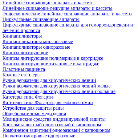
Линейные сшивающие аппараты и кассеты
Линейные сшивающе-режущие аппараты и кассеты
Эндоскопические линейные сшивающие аппараты и кассеты
Циркулярные сшивающие аппараты
Циркулярные сшивающие аппараты для геморроидопексии и
лечения пролапса
Клипаппликаторы
Клипаппликаторы многоразовые
Клипаппликаторы одноразовые
Клипсы лигирующие
Клипсы лигирующие полимерные в картридже
Клипсы лигирующие титановые в картридже
Пластины пациента
Кожные степлеры
Ручки держатели для хирургических лезвий
Ручки держатели для хирургических лезвий малые
Ручки держатели для хирургических лезвий большие
Катетеры типа Фогарти
Катетеры типа Фогарти для эмболэктомии
Устройства для защиты раны
Общебольничные медизделия
Медицинские средства индивидуальной защиты
Костюм защитный одноразовый с капюшоном
Комбинезон защитный одноразовый с капюшоном
Перчатки смотровые одноразовые