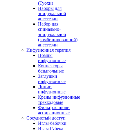
(Туохи)
Наборы для
эпидуральной
анестезии
Набор для
спинально-
эпидуральной
(комбинированной)
анестезии
Инфузионная терапия
Помпы
инфузионные
Коннекторы
безыгольные
Заглушки
инфузионные
Линии
инфузионные
Краны инфузионные
трёхходовые
Фильтр-канюли
аспирационные
Сосудистый доступ
Иглы-бабочки
Иглы Губера