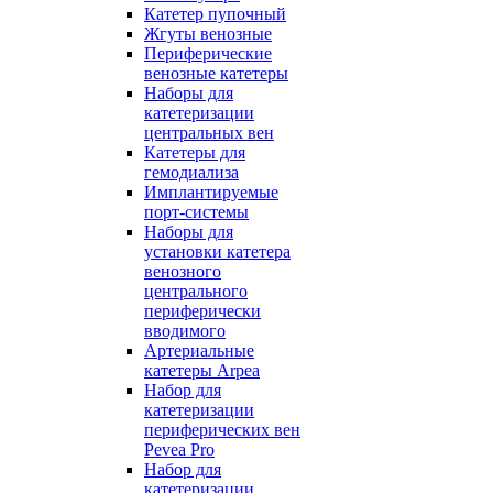
Катетер пупочный
Жгуты венозные
Периферические
венозные катетеры
Наборы для
катетеризации
центральных вен
Катетеры для
гемодиализа
Имплантируемые
порт‑системы
Наборы для
установки катетера
венозного
центрального
периферически
вводимого
Артериальные
катетеры Arpea
Набор для
катетеризации
периферических вен
Pevea Pro
Набор для
катетеризации