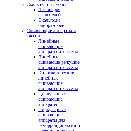
Скальпели и лезвия
Лезвия для
скальпелей
Скальпели
одноразовые
Сшивающие аппараты и
кассеты
Линейные
сшивающие
аппараты и кассеты
Линейные
сшивающе-режущие
аппараты и кассеты
Эндоскопические
линейные
сшивающие
аппараты и кассеты
Циркулярные
сшивающие
аппараты
Циркулярные
сшивающие
аппараты для
геморроидопексии и
лечения пролапса