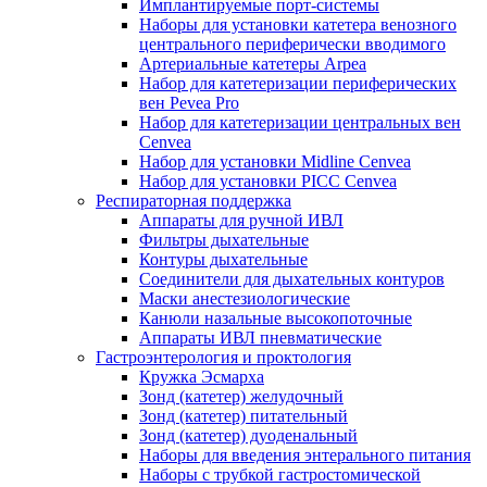
Имплантируемые порт‑системы
Наборы для установки катетера венозного
центрального периферически вводимого
Артериальные катетеры Arpea
Набор для катетеризации периферических
вен Pevea Pro
Набор для катетеризации центральных вен
Cenvea
Набор для установки Midline Cenvea
Набор для установки PICC Cenvea
Респираторная поддержка
Аппараты для ручной ИВЛ
Фильтры дыхательные
Контуры дыхательные
Соединители для дыхательных контуров
Маски анестезиологические
Канюли назальные высокопоточные
Аппараты ИВЛ пневматические
Гастроэнтерология и проктология
Кружка Эсмарха
Зонд (катетер) желудочный
Зонд (катетер) питательный
Зонд (катетер) дуоденальный
Наборы для введения энтерального питания
Наборы с трубкой гастростомической