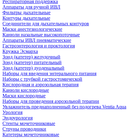
Респираторная поддержка
Аппараты для ручной ИВЛ
Фильтры дыхательные
Контуры дыхательные
Соединители для дыхательных контуров
Маски анестезиологические
Канюли назальные высокопоточные
Аппараты ИВЛ пневматические
Гастроэнтерология и проктология
Кружка Эсмарха
Зонд (катетер) желудочный
Зонд (катетер) питательный
Зонд (катетер) дуоденальный
Наборы для введения энтерального питания
Наборы с трубкой гастростомической
Кислородная и аэрозольная терапия
Канюли кислородные
Маски кислородные
Наборы для проведения аэрозольной терапии
Увлажнитель преднаполненный без подогрева Ventia Aqua
Урология
Эндоурология
Стенты мочеточниковые
Струны проводники
Катетеры мочеточниковые