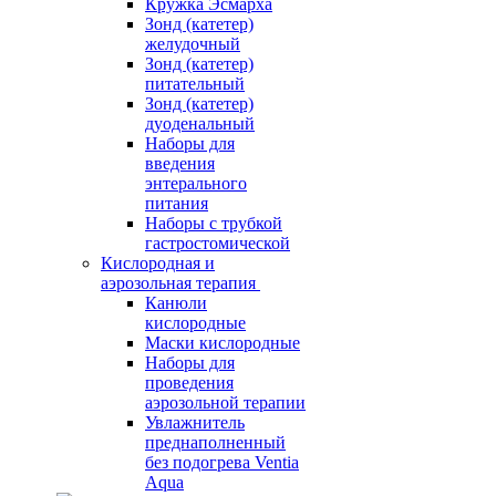
Кружка Эсмарха
Зонд (катетер)
желудочный
Зонд (катетер)
питательный
Зонд (катетер)
дуоденальный
Наборы для
введения
энтерального
питания
Наборы с трубкой
гастростомической
Кислородная и
аэрозольная терапия
Канюли
кислородные
Маски кислородные
Наборы для
проведения
аэрозольной терапии
Увлажнитель
преднаполненный
без подогрева Ventia
Aqua