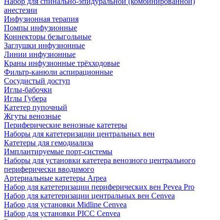
Набор для спинально-эпидуральной (комбинированной)
анестезии
Инфузионная терапия
Помпы инфузионные
Коннекторы безыгольные
Заглушки инфузионные
Линии инфузионные
Краны инфузионные трёхходовые
Фильтр-канюли аспирационные
Сосудистый доступ
Иглы-бабочки
Иглы Губера
Катетер пупочный
Жгуты венозные
Периферические венозные катетеры
Наборы для катетеризации центральных вен
Катетеры для гемодиализа
Имплантируемые порт‑системы
Наборы для установки катетера венозного центрального
периферически вводимого
Артериальные катетеры Arpea
Набор для катетеризации периферических вен Pevea Pro
Набор для катетеризации центральных вен Cenvea
Набор для установки Midline Cenvea
Набор для установки PICC Cenvea