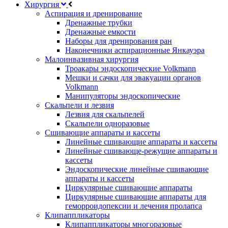
Хирургия
Аспирация и дренирование
Дренажные трубки
Дренажные емкости
Наборы для дренирования ран
Наконечники аспирационные Янкауэра
Малоинвазивная хирургия
Троакары эндоскопические Volkmann
Мешки и сачки для эвакуации органов
Volkmann
Манипуляторы эндоскопические
Скальпели и лезвия
Лезвия для скальпелей
Скальпели одноразовые
Сшивающие аппараты и кассеты
Линейные сшивающие аппараты и кассеты
Линейные сшивающе-режущие аппараты и
кассеты
Эндоскопические линейные сшивающие
аппараты и кассеты
Циркулярные сшивающие аппараты
Циркулярные сшивающие аппараты для
геморроидопексии и лечения пролапса
Клипаппликаторы
Клипаппликаторы многоразовые