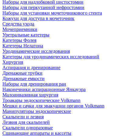
Наборы для надлобковой цистостомии
Наборы для перкутанной нефростомии
Наборы для установки мочеточникового стента
Кожухи для доступа в мочеточник
Средства ухода
Мочеприемники
Уретральные катетеры
Катетеры Фолея
Катетеры Нелатона
Уродинамические исследования
Катетеры для уродинамических исследований
Хирургия
Аспирация и дренирование
Дренажные трубки
Дренажные емкости
Наборы для дренирования ран
Наконечники аспирационные Янкауэра
Малоинвазивная хирургия
Троакары эндоскопические Volkmann
Мешки и сачки для эвакуации органов Volkmann
Манипуляторы эндоскопические
Скальпели и лезвия
Лезвия для скальпелей
Скальпели одноразовые
Сшивающие аппараты и кассеты