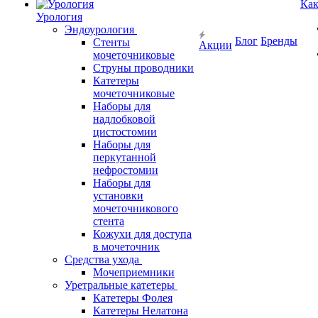
Как
Урология
Эндоурология
Блог
Бренды
Стенты
Акции
мочеточниковые
Струны проводники
Катетеры
мочеточниковые
Наборы для
надлобковой
цистостомии
Наборы для
перкутанной
нефростомии
Наборы для
установки
мочеточникового
стента
Кожухи для доступа
в мочеточник
Средства ухода
Мочеприемники
Уретральные катетеры
Катетеры Фолея
Катетеры Нелатона