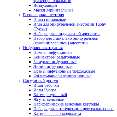
трахеобронхиальные
Воздуховоды
Маски ларингеальные
Регионарная анестезия
Иглы спинальные
Игла для эпидуральной анестезии Tuohy
(Туохи)
Наборы для эпидуральной анестезии
Набор для спинально-эпидуральной
(комбинированной) анестезии
Инфузионная терапия
Помпы инфузионные
Коннекторы безыгольные
Заглушки инфузионные
Линии инфузионные
Краны инфузионные трёхходовые
Фильтр-канюли аспирационные
Сосудистый доступ
Иглы-бабочки
Иглы Губера
Катетер пупочный
Жгуты венозные
Периферические венозные катетеры
Наборы для катетеризации центральных вен
Катетеры для гемодиализа