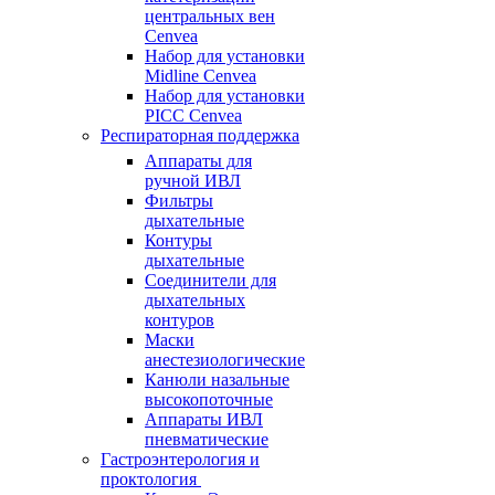
центральных вен
Cenvea
Набор для установки
Midline Cenvea
Набор для установки
PICC Cenvea
Респираторная поддержка
Аппараты для
ручной ИВЛ
Фильтры
дыхательные
Контуры
дыхательные
Соединители для
дыхательных
контуров
Маски
анестезиологические
Канюли назальные
высокопоточные
Аппараты ИВЛ
пневматические
Гастроэнтерология и
проктология