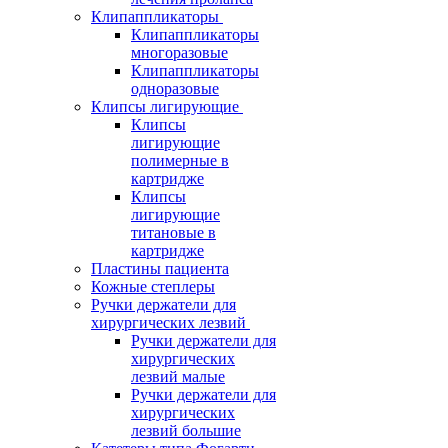
Клипаппликаторы
Клипаппликаторы
многоразовые
Клипаппликаторы
одноразовые
Клипсы лигирующие
Клипсы
лигирующие
полимерные в
картридже
Клипсы
лигирующие
титановые в
картридже
Пластины пациента
Кожные степлеры
Ручки держатели для
хирургических лезвий
Ручки держатели для
хирургических
лезвий малые
Ручки держатели для
хирургических
лезвий большие