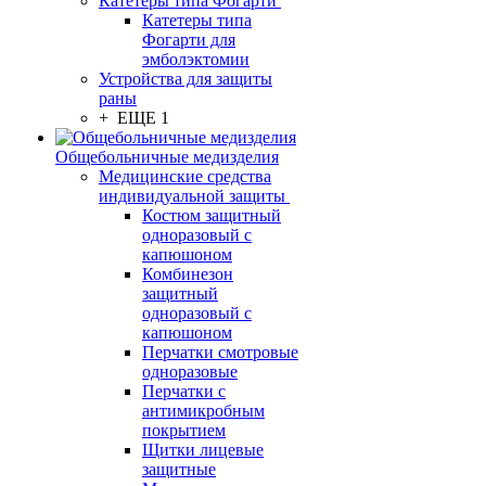
Катетеры типа Фогарти
Катетеры типа
Фогарти для
эмболэктомии
Устройства для защиты
раны
+ ЕЩЕ 1
Общебольничные медизделия
Медицинские средства
индивидуальной защиты
Костюм защитный
одноразовый с
капюшоном
Комбинезон
защитный
одноразовый с
капюшоном
Перчатки смотровые
одноразовые
Перчатки с
антимикробным
покрытием
Щитки лицевые
защитные