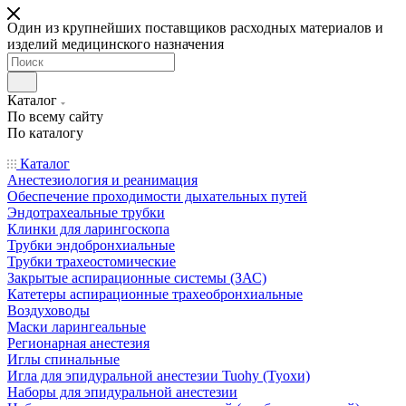
Один из крупнейших поставщиков расходных материалов и
изделий медицинского назначения
Каталог
По всему сайту
По каталогу
Каталог
Анестезиология и реанимация
Обеспечение проходимости дыхательных путей
Эндотрахеальные трубки
Клинки для ларингоскопа
Трубки эндобронхиальные
Трубки трахеостомические
Закрытые аспирационные системы (ЗАС)
Катетеры аспирационные трахеобронхиальные
Воздуховоды
Маски ларингеальные
Регионарная анестезия
Иглы спинальные
Игла для эпидуральной анестезии Tuohy (Туохи)
Наборы для эпидуральной анестезии