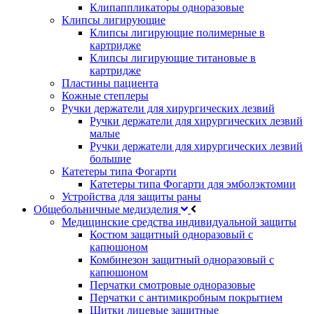
Клипаппликаторы одноразовые
Клипсы лигирующие
Клипсы лигирующие полимерные в
картридже
Клипсы лигирующие титановые в
картридже
Пластины пациента
Кожные степлеры
Ручки держатели для хирургических лезвий
Ручки держатели для хирургических лезвий
малые
Ручки держатели для хирургических лезвий
большие
Катетеры типа Фогарти
Катетеры типа Фогарти для эмболэктомии
Устройства для защиты раны
Общебольничные медизделия
Медицинские средства индивидуальной защиты
Костюм защитный одноразовый с
капюшоном
Комбинезон защитный одноразовый с
капюшоном
Перчатки смотровые одноразовые
Перчатки с антимикробным покрытием
Щитки лицевые защитные