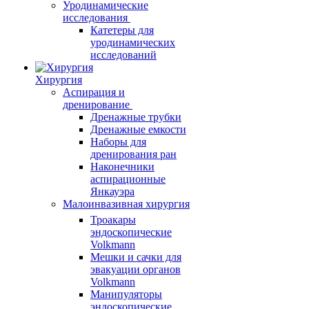
Уродинамические
исследования
Катетеры для
уродинамических
исследований
Хирургия
Аспирация и
дренирование
Дренажные трубки
Дренажные емкости
Наборы для
дренирования ран
Наконечники
аспирационные
Янкауэра
Малоинвазивная хирургия
Троакары
эндоскопические
Volkmann
Мешки и сачки для
эвакуации органов
Volkmann
Манипуляторы
эндоскопические