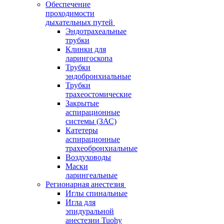
Обеспечение
проходимости
дыхательных путей
Эндотрахеальные
трубки
Клинки для
ларингоскопа
Трубки
эндобронхиальные
Трубки
трахеостомические
Закрытые
аспирационные
системы (ЗАС)
Катетеры
аспирационные
трахеобронхиальные
Воздуховоды
Маски
ларингеальные
Регионарная анестезия
Иглы спинальные
Игла для
эпидуральной
анестезии Tuohy