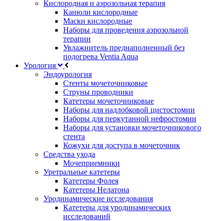
Кислородная и аэрозольная терапия
Канюли кислородные
Маски кислородные
Наборы для проведения аэрозольной
терапии
Увлажнитель преднаполненный без
подогрева Ventia Aqua
Урология
Эндоурология
Стенты мочеточниковые
Струны проводники
Катетеры мочеточниковые
Наборы для надлобковой цистостомии
Наборы для перкутанной нефростомии
Наборы для установки мочеточникового
стента
Кожухи для доступа в мочеточник
Средства ухода
Мочеприемники
Уретральные катетеры
Катетеры Фолея
Катетеры Нелатона
Уродинамические исследования
Катетеры для уродинамических
исследований