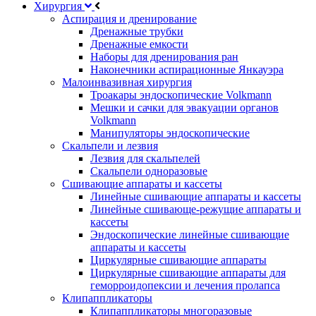
Хирургия
Аспирация и дренирование
Дренажные трубки
Дренажные емкости
Наборы для дренирования ран
Наконечники аспирационные Янкауэра
Малоинвазивная хирургия
Троакары эндоскопические Volkmann
Мешки и сачки для эвакуации органов
Volkmann
Манипуляторы эндоскопические
Скальпели и лезвия
Лезвия для скальпелей
Скальпели одноразовые
Сшивающие аппараты и кассеты
Линейные сшивающие аппараты и кассеты
Линейные сшивающе-режущие аппараты и
кассеты
Эндоскопические линейные сшивающие
аппараты и кассеты
Циркулярные сшивающие аппараты
Циркулярные сшивающие аппараты для
геморроидопексии и лечения пролапса
Клипаппликаторы
Клипаппликаторы многоразовые