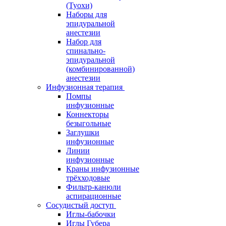
(Туохи)
Наборы для
эпидуральной
анестезии
Набор для
спинально-
эпидуральной
(комбинированной)
анестезии
Инфузионная терапия
Помпы
инфузионные
Коннекторы
безыгольные
Заглушки
инфузионные
Линии
инфузионные
Краны инфузионные
трёхходовые
Фильтр-канюли
аспирационные
Сосудистый доступ
Иглы-бабочки
Иглы Губера