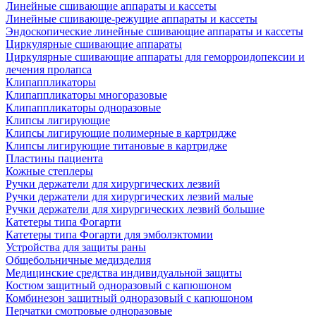
Линейные сшивающие аппараты и кассеты
Линейные сшивающе-режущие аппараты и кассеты
Эндоскопические линейные сшивающие аппараты и кассеты
Циркулярные сшивающие аппараты
Циркулярные сшивающие аппараты для геморроидопексии и
лечения пролапса
Клипаппликаторы
Клипаппликаторы многоразовые
Клипаппликаторы одноразовые
Клипсы лигирующие
Клипсы лигирующие полимерные в картридже
Клипсы лигирующие титановые в картридже
Пластины пациента
Кожные степлеры
Ручки держатели для хирургических лезвий
Ручки держатели для хирургических лезвий малые
Ручки держатели для хирургических лезвий большие
Катетеры типа Фогарти
Катетеры типа Фогарти для эмболэктомии
Устройства для защиты раны
Общебольничные медизделия
Медицинские средства индивидуальной защиты
Костюм защитный одноразовый с капюшоном
Комбинезон защитный одноразовый с капюшоном
Перчатки смотровые одноразовые