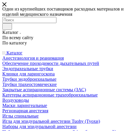
Один из крупнейших поставщиков расходных материалов и
изделий медицинского назначения
Каталог
По всему сайту
По каталогу
Каталог
Анестезиология и реанимация
Обеспечение проходимости дыхательных путей
Эндотрахеальные трубки
Клинки для ларингоскопа
Трубки эндобронхиальные
Трубки трахеостомические
Закрытые аспирационные системы (ЗАС)
Катетеры аспирационные трахеобронхиальные
Воздуховоды
Маски ларингеальные
Регионарная анестезия
Иглы спинальные
Игла для эпидуральной анестезии Tuohy (Туохи)
Наборы для эпидуральной анестезии