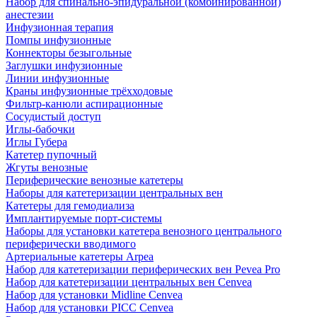
Набор для спинально-эпидуральной (комбинированной)
анестезии
Инфузионная терапия
Помпы инфузионные
Коннекторы безыгольные
Заглушки инфузионные
Линии инфузионные
Краны инфузионные трёхходовые
Фильтр-канюли аспирационные
Сосудистый доступ
Иглы-бабочки
Иглы Губера
Катетер пупочный
Жгуты венозные
Периферические венозные катетеры
Наборы для катетеризации центральных вен
Катетеры для гемодиализа
Имплантируемые порт‑системы
Наборы для установки катетера венозного центрального
периферически вводимого
Артериальные катетеры Arpea
Набор для катетеризации периферических вен Pevea Pro
Набор для катетеризации центральных вен Cenvea
Набор для установки Midline Cenvea
Набор для установки PICC Cenvea