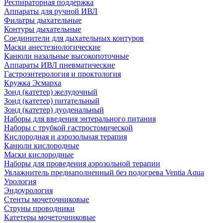
Респираторная поддержка
Аппараты для ручной ИВЛ
Фильтры дыхательные
Контуры дыхательные
Соединители для дыхательных контуров
Маски анестезиологические
Канюли назальные высокопоточные
Аппараты ИВЛ пневматические
Гастроэнтерология и проктология
Кружка Эсмарха
Зонд (катетер) желудочный
Зонд (катетер) питательный
Зонд (катетер) дуоденальный
Наборы для введения энтерального питания
Наборы с трубкой гастростомической
Кислородная и аэрозольная терапия
Канюли кислородные
Маски кислородные
Наборы для проведения аэрозольной терапии
Увлажнитель преднаполненный без подогрева Ventia Aqua
Урология
Эндоурология
Стенты мочеточниковые
Струны проводники
Катетеры мочеточниковые