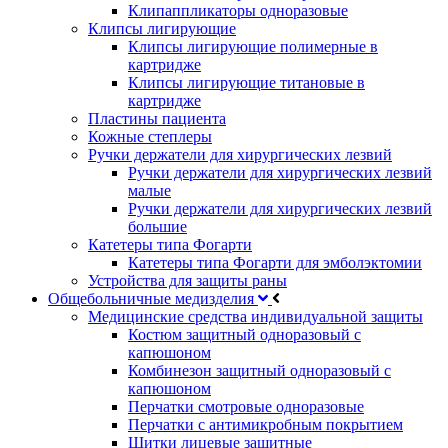
Клипаппликаторы одноразовые
Клипсы лигирующие
Клипсы лигирующие полимерные в
картридже
Клипсы лигирующие титановые в
картридже
Пластины пациента
Кожные степлеры
Ручки держатели для хирургических лезвий
Ручки держатели для хирургических лезвий
малые
Ручки держатели для хирургических лезвий
большие
Катетеры типа Фогарти
Катетеры типа Фогарти для эмболэктомии
Устройства для защиты раны
Общебольничные медизделия
Медицинские средства индивидуальной защиты
Костюм защитный одноразовый с
капюшоном
Комбинезон защитный одноразовый с
капюшоном
Перчатки смотровые одноразовые
Перчатки с антимикробным покрытием
Щитки лицевые защитные