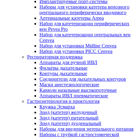
Имплантируемые порт‑системы
Наборы для установки катетера венозного
центрального периферически вводимого
Артериальные катетеры Arpea
Набор для катетеризации периферических
вен Pevea Pro
Набор для катетеризации центральных вен
Cenvea
Набор для установки Midline Cenvea
Набор для установки PICC Cenvea
Респираторная поддержка
Аппараты для ручной ИВЛ
Фильтры дыхательные
Контуры дыхательные
Соединители для дыхательных контуров
Маски анестезиологические
Канюли назальные высокопоточные
Аппараты ИВЛ пневматические
Гастроэнтерология и проктология
Кружка Эсмарха
Зонд (катетер) желудочный
Зонд (катетер) питательный
Зонд (катетер) дуоденальный
Наборы для введения энтерального питания
Наборы с трубкой гастростомической