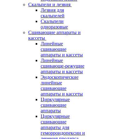
Скальпели и лезвия
Лезвия для
скальпелей
Скальпели
одноразовые
Сшивающие аппараты и
кассеты
Линейные
сшивающие
аппараты и кассеты
Линейные
сшивающе-режущие
аппараты и кассеты
Эндоскопические
линейные
сшивающие
аппараты и кассеты
Циркулярные
сшивающие
аппараты
Циркулярные
сшивающие
аппараты для
геморроидопексии и
лечения пролапса