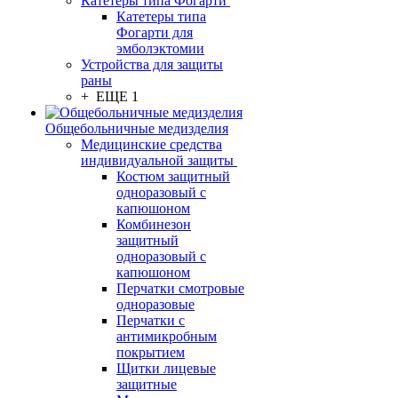
Катетеры типа Фогарти
Катетеры типа
Фогарти для
эмболэктомии
Устройства для защиты
раны
+ ЕЩЕ 1
Общебольничные медизделия
Медицинские средства
индивидуальной защиты
Костюм защитный
одноразовый с
капюшоном
Комбинезон
защитный
одноразовый с
капюшоном
Перчатки смотровые
одноразовые
Перчатки с
антимикробным
покрытием
Щитки лицевые
защитные