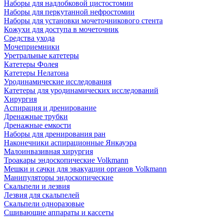
Наборы для надлобковой цистостомии
Наборы для перкутанной нефростомии
Наборы для установки мочеточникового стента
Кожухи для доступа в мочеточник
Средства ухода
Мочеприемники
Уретральные катетеры
Катетеры Фолея
Катетеры Нелатона
Уродинамические исследования
Катетеры для уродинамических исследований
Хирургия
Аспирация и дренирование
Дренажные трубки
Дренажные емкости
Наборы для дренирования ран
Наконечники аспирационные Янкауэра
Малоинвазивная хирургия
Троакары эндоскопические Volkmann
Мешки и сачки для эвакуации органов Volkmann
Манипуляторы эндоскопические
Скальпели и лезвия
Лезвия для скальпелей
Скальпели одноразовые
Сшивающие аппараты и кассеты