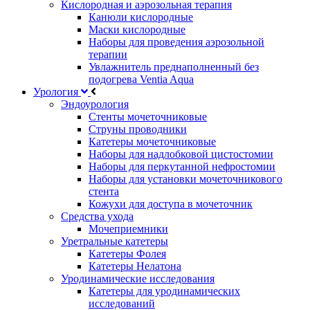
Кислородная и аэрозольная терапия
Канюли кислородные
Маски кислородные
Наборы для проведения аэрозольной
терапии
Увлажнитель преднаполненный без
подогрева Ventia Aqua
Урология
Эндоурология
Стенты мочеточниковые
Струны проводники
Катетеры мочеточниковые
Наборы для надлобковой цистостомии
Наборы для перкутанной нефростомии
Наборы для установки мочеточникового
стента
Кожухи для доступа в мочеточник
Средства ухода
Мочеприемники
Уретральные катетеры
Катетеры Фолея
Катетеры Нелатона
Уродинамические исследования
Катетеры для уродинамических
исследований