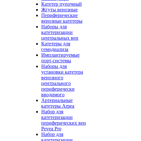
Катетер пупочный
Жгуты венозные
Периферические
венозные катетеры
Наборы для
катетеризации
центральных вен
Катетеры для
гемодиализа
Имплантируемые
порт‑системы
Наборы для
установки катетера
венозного
центрального
периферически
вводимого
Артериальные
катетеры Arpea
Набор для
катетеризации
периферических вен
Pevea Pro
Набор для
катетеризации