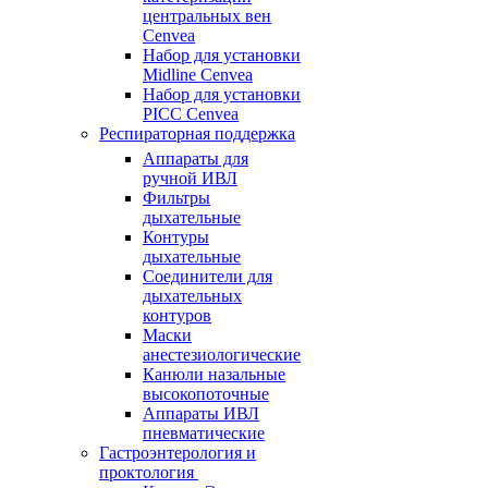
центральных вен
Cenvea
Набор для установки
Midline Cenvea
Набор для установки
PICC Cenvea
Респираторная поддержка
Аппараты для
ручной ИВЛ
Фильтры
дыхательные
Контуры
дыхательные
Соединители для
дыхательных
контуров
Маски
анестезиологические
Канюли назальные
высокопоточные
Аппараты ИВЛ
пневматические
Гастроэнтерология и
проктология