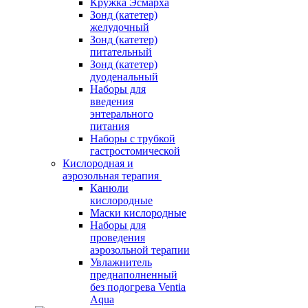
Кружка Эсмарха
Зонд (катетер)
желудочный
Зонд (катетер)
питательный
Зонд (катетер)
дуоденальный
Наборы для
введения
энтерального
питания
Наборы с трубкой
гастростомической
Кислородная и
аэрозольная терапия
Канюли
кислородные
Маски кислородные
Наборы для
проведения
аэрозольной терапии
Увлажнитель
преднаполненный
без подогрева Ventia
Aqua