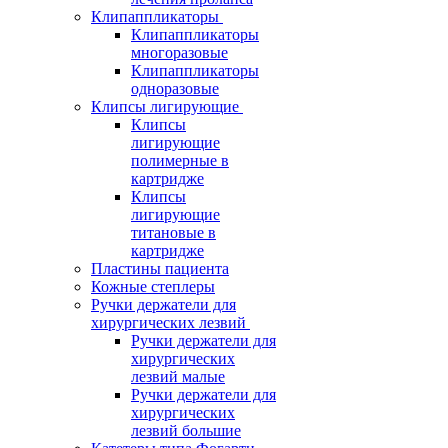
Клипаппликаторы
Клипаппликаторы
многоразовые
Клипаппликаторы
одноразовые
Клипсы лигирующие
Клипсы
лигирующие
полимерные в
картридже
Клипсы
лигирующие
титановые в
картридже
Пластины пациента
Кожные степлеры
Ручки держатели для
хирургических лезвий
Ручки держатели для
хирургических
лезвий малые
Ручки держатели для
хирургических
лезвий большие