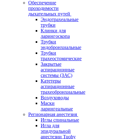
Обеспечение
проходимости
дыхательных путей
Эндотрахеальные
трубки
Клинки для
ларингоскопа
Трубки
эндобронхиальные
Трубки
трахеостомические
Закрытые
аспирационные
системы (ЗАС)
Катетеры
аспирационные
трахеобронхиальные
Воздуховоды
Маски
ларингеальные
Регионарная анестезия
Иглы спинальные
Игла для
эпидуральной
анестезии Tuohy