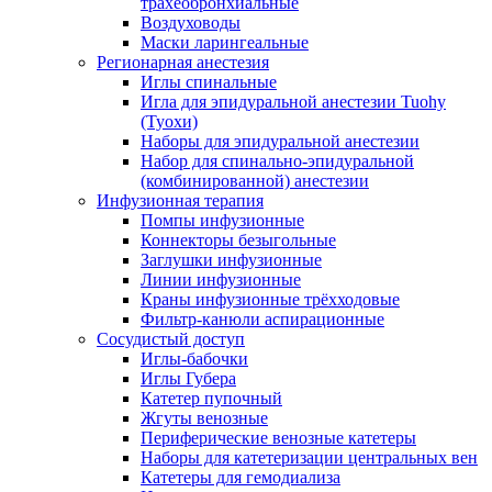
трахеобронхиальные
Воздуховоды
Маски ларингеальные
Регионарная анестезия
Иглы спинальные
Игла для эпидуральной анестезии Tuohy
(Туохи)
Наборы для эпидуральной анестезии
Набор для спинально-эпидуральной
(комбинированной) анестезии
Инфузионная терапия
Помпы инфузионные
Коннекторы безыгольные
Заглушки инфузионные
Линии инфузионные
Краны инфузионные трёхходовые
Фильтр-канюли аспирационные
Сосудистый доступ
Иглы-бабочки
Иглы Губера
Катетер пупочный
Жгуты венозные
Периферические венозные катетеры
Наборы для катетеризации центральных вен
Катетеры для гемодиализа