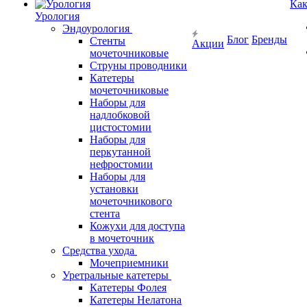
Как
Урология
Эндоурология
Блог
Бренды
Стенты
Акции
мочеточниковые
Струны проводники
Катетеры
мочеточниковые
Наборы для
надлобковой
цистостомии
Наборы для
перкутанной
нефростомии
Наборы для
установки
мочеточникового
стента
Кожухи для доступа
в мочеточник
Средства ухода
Мочеприемники
Уретральные катетеры
Катетеры Фолея
Катетеры Нелатона