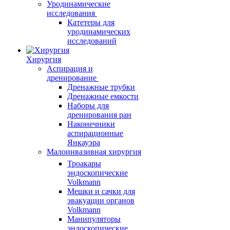
Уродинамические
исследования
Катетеры для
уродинамических
исследований
Хирургия
Аспирация и
дренирование
Дренажные трубки
Дренажные емкости
Наборы для
дренирования ран
Наконечники
аспирационные
Янкауэра
Малоинвазивная хирургия
Троакары
эндоскопические
Volkmann
Мешки и сачки для
эвакуации органов
Volkmann
Манипуляторы
эндоскопические