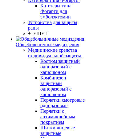
Катетеры типа Фогарти
Катетеры типа
Фогарти для
эмболэктомии
Устройства для защиты
раны
+ ЕЩЕ 1
Общебольничные медизделия
Медицинские средства
индивидуальной защиты
Костюм защитный
одноразовый с
капюшоном
Комбинезон
защитный
одноразовый с
капюшоном
Перчатки смотровые
одноразовые
Перчатки с
антимикробным
покрытием
Щитки лицевые
защитные