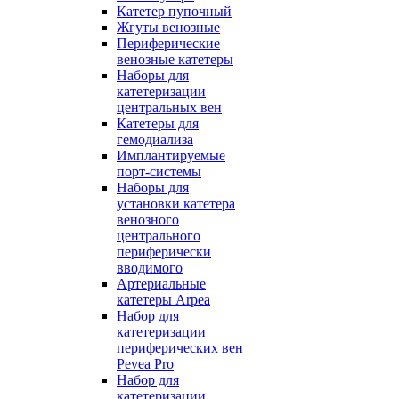
Катетер пупочный
Жгуты венозные
Периферические
венозные катетеры
Наборы для
катетеризации
центральных вен
Катетеры для
гемодиализа
Имплантируемые
порт‑системы
Наборы для
установки катетера
венозного
центрального
периферически
вводимого
Артериальные
катетеры Arpea
Набор для
катетеризации
периферических вен
Pevea Pro
Набор для
катетеризации