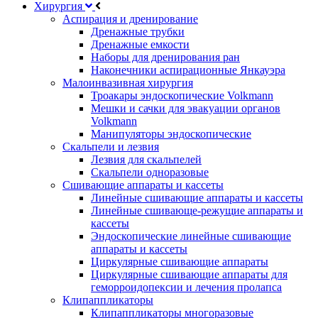
Хирургия
Аспирация и дренирование
Дренажные трубки
Дренажные емкости
Наборы для дренирования ран
Наконечники аспирационные Янкауэра
Малоинвазивная хирургия
Троакары эндоскопические Volkmann
Мешки и сачки для эвакуации органов
Volkmann
Манипуляторы эндоскопические
Скальпели и лезвия
Лезвия для скальпелей
Скальпели одноразовые
Сшивающие аппараты и кассеты
Линейные сшивающие аппараты и кассеты
Линейные сшивающе-режущие аппараты и
кассеты
Эндоскопические линейные сшивающие
аппараты и кассеты
Циркулярные сшивающие аппараты
Циркулярные сшивающие аппараты для
геморроидопексии и лечения пролапса
Клипаппликаторы
Клипаппликаторы многоразовые