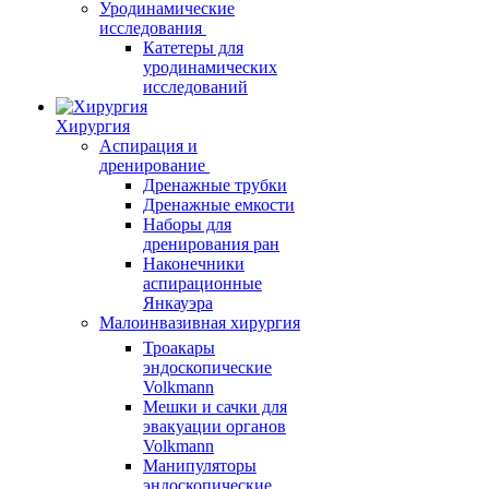
Уродинамические
исследования
Катетеры для
уродинамических
исследований
Хирургия
Аспирация и
дренирование
Дренажные трубки
Дренажные емкости
Наборы для
дренирования ран
Наконечники
аспирационные
Янкауэра
Малоинвазивная хирургия
Троакары
эндоскопические
Volkmann
Мешки и сачки для
эвакуации органов
Volkmann
Манипуляторы
эндоскопические