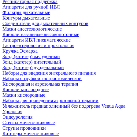
Респираторная поддержка
Аппараты для ручной ИВЛ
Фильтры дыхательные
Контуры дыхательные
Соединители для дыхательных контуров
Маски анестезиологические
Канюли назальные высокопоточные
Аппараты ИВЛ пневматические
Гастроэнтерология и проктология
Кружка Эсмарха
Зонд (катетер) желудочный
Зонд (катетер) питательный
Зонд (катетер) дуоденальный
Наборы для введения энтерального питания
Наборы с трубкой гастростомической
Кислородная и аэрозольная терапия
Канюли кислородные
Маски кислородные
Наборы для проведения аэрозольной терапии
Увлажнитель преднаполненный без подогрева Ventia Aqua
Урология
Эндоурология
Стенты мочеточниковые
Струны проводники
Катетеры мочеточниковые