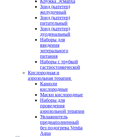
Кружка Эсмарха
Зонд (катетер)
желудочный
Зонд (катетер)
питательный
Зонд (катетер)
дуоденальный
Наборы для
введения
энтерального
питания
Наборы с трубкой
гастростомической
Кислородная и
аэрозольная терапия
Канюли
кислородные
Маски кислородные
Наборы для
проведения
аэрозольной терапии
Увлажнитель
преднаполненный
без подогрева Ventia
Aqua