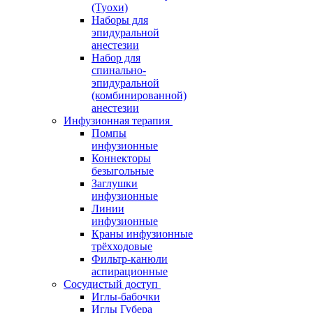
(Туохи)
Наборы для
эпидуральной
анестезии
Набор для
спинально-
эпидуральной
(комбинированной)
анестезии
Инфузионная терапия
Помпы
инфузионные
Коннекторы
безыгольные
Заглушки
инфузионные
Линии
инфузионные
Краны инфузионные
трёхходовые
Фильтр-канюли
аспирационные
Сосудистый доступ
Иглы-бабочки
Иглы Губера