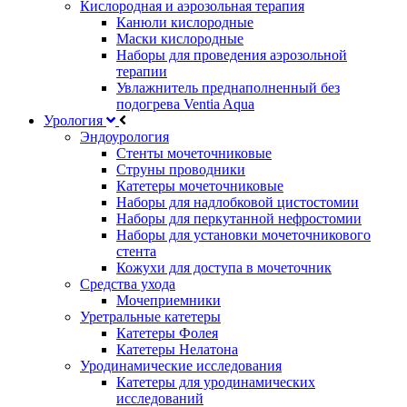
Кислородная и аэрозольная терапия
Канюли кислородные
Маски кислородные
Наборы для проведения аэрозольной
терапии
Увлажнитель преднаполненный без
подогрева Ventia Aqua
Урология
Эндоурология
Стенты мочеточниковые
Струны проводники
Катетеры мочеточниковые
Наборы для надлобковой цистостомии
Наборы для перкутанной нефростомии
Наборы для установки мочеточникового
стента
Кожухи для доступа в мочеточник
Средства ухода
Мочеприемники
Уретральные катетеры
Катетеры Фолея
Катетеры Нелатона
Уродинамические исследования
Катетеры для уродинамических
исследований