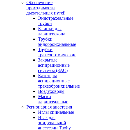
Обеспечение
проходимости
дыхательных путей
Эндотрахеальные
трубки
Клинки для
ларингоскопа
Трубки
эндобронхиальные
Трубки
трахеостомические
Закрытые
аспирационные
системы (ЗАС)
Катетеры
аспирационные
трахеобронхиальные
Воздуховоды
Маски
ларингеальные
Регионарная анестезия
Иглы спинальные
Игла для
эпидуральной
анестезии Tuohy