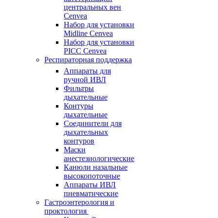
центральных вен
Cenvea
Набор для установки
Midline Cenvea
Набор для установки
PICC Cenvea
Респираторная поддержка
Аппараты для
ручной ИВЛ
Фильтры
дыхательные
Контуры
дыхательные
Соединители для
дыхательных
контуров
Маски
анестезиологические
Канюли назальные
высокопоточные
Аппараты ИВЛ
пневматические
Гастроэнтерология и
проктология