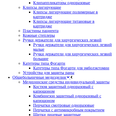
Клипаппликаторы одноразовые
Клипсы лигирующие
Клипсы лигирующие полимерные в
картридже
Клипсы лигирующие титановые в
картридже
Пластины пациента
Кожные степлеры
Ручки держатели для хирургических лезвий
Ручки держатели для хирургических лезвий
малые
Ручки держатели для хирургических лезвий
большие
Катетеры типа Фогарти
Катетеры типа Фогарти для эмболэктомии
Устройства для защиты раны
Общебольничные медизделия
Медицинские средства индивидуальной защиты
Костюм защитный одноразовый с
капюшоном
Комбинезон защитный одноразовый с
капюшоном
Перчатки смотровые одноразовые
Перчатки с антимикробным покрытием
Щитки лицевые защитные