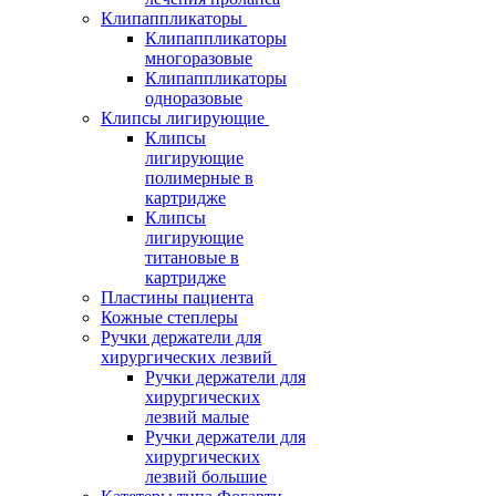
Клипаппликаторы
Клипаппликаторы
многоразовые
Клипаппликаторы
одноразовые
Клипсы лигирующие
Клипсы
лигирующие
полимерные в
картридже
Клипсы
лигирующие
титановые в
картридже
Пластины пациента
Кожные степлеры
Ручки держатели для
хирургических лезвий
Ручки держатели для
хирургических
лезвий малые
Ручки держатели для
хирургических
лезвий большие