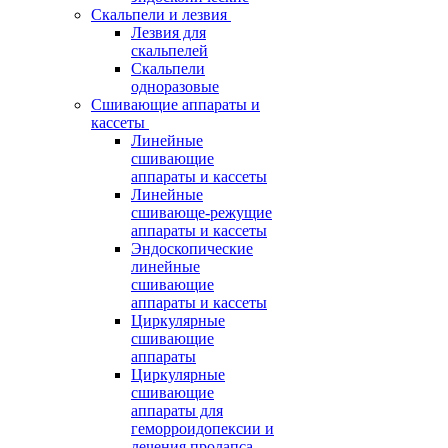
Скальпели и лезвия
Лезвия для
скальпелей
Скальпели
одноразовые
Сшивающие аппараты и
кассеты
Линейные
сшивающие
аппараты и кассеты
Линейные
сшивающе-режущие
аппараты и кассеты
Эндоскопические
линейные
сшивающие
аппараты и кассеты
Циркулярные
сшивающие
аппараты
Циркулярные
сшивающие
аппараты для
геморроидопексии и
лечения пролапса