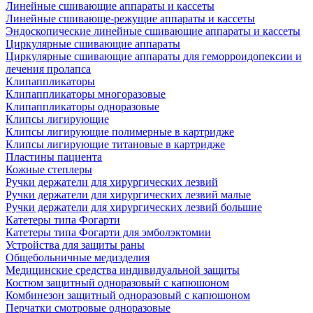
Линейные сшивающие аппараты и кассеты
Линейные сшивающе-режущие аппараты и кассеты
Эндоскопические линейные сшивающие аппараты и кассеты
Циркулярные сшивающие аппараты
Циркулярные сшивающие аппараты для геморроидопексии и
лечения пролапса
Клипаппликаторы
Клипаппликаторы многоразовые
Клипаппликаторы одноразовые
Клипсы лигирующие
Клипсы лигирующие полимерные в картридже
Клипсы лигирующие титановые в картридже
Пластины пациента
Кожные степлеры
Ручки держатели для хирургических лезвий
Ручки держатели для хирургических лезвий малые
Ручки держатели для хирургических лезвий большие
Катетеры типа Фогарти
Катетеры типа Фогарти для эмболэктомии
Устройства для защиты раны
Общебольничные медизделия
Медицинские средства индивидуальной защиты
Костюм защитный одноразовый с капюшоном
Комбинезон защитный одноразовый с капюшоном
Перчатки смотровые одноразовые