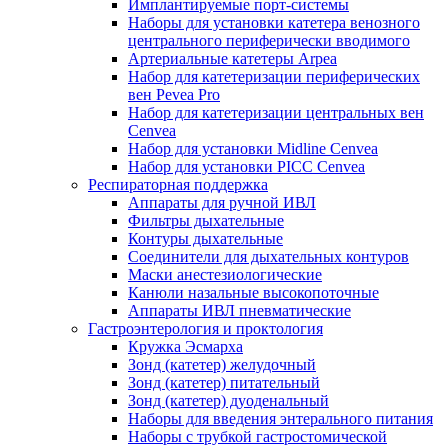
Имплантируемые порт‑системы
Наборы для установки катетера венозного
центрального периферически вводимого
Артериальные катетеры Arpea
Набор для катетеризации периферических
вен Pevea Pro
Набор для катетеризации центральных вен
Cenvea
Набор для установки Midline Cenvea
Набор для установки PICC Cenvea
Респираторная поддержка
Аппараты для ручной ИВЛ
Фильтры дыхательные
Контуры дыхательные
Соединители для дыхательных контуров
Маски анестезиологические
Канюли назальные высокопоточные
Аппараты ИВЛ пневматические
Гастроэнтерология и проктология
Кружка Эсмарха
Зонд (катетер) желудочный
Зонд (катетер) питательный
Зонд (катетер) дуоденальный
Наборы для введения энтерального питания
Наборы с трубкой гастростомической