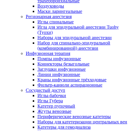
трахеобронхиальные
Воздуховоды
Маски ларингеальные
Регионарная анестезия
Иглы спинальные
Игла для эпидуральной анестезии Tuohy
(Туохи)
Наборы для эпидуральной анестезии
Набор для спинально-эпидуральной
(комбинированной) анестезии
Инфузионная терапия
Помпы инфузионные
Коннекторы безыгольные
Заглушки инфузионные
Линии инфузионные
Краны инфузионные трёхходовые
Фильтр-канюли аспирационные
Сосудистый доступ
Иглы-бабочки
Иглы Губера
Катетер пупочный
Жгуты венозные
Периферические венозные катетеры
Наборы для катетеризации центральных вен
Катетеры для гемодиализа