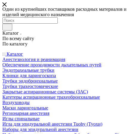
Один из крупнейших поставщиков расходных материалов и
изделий медицинского назначения
Каталог
По всему сайту
По каталогу
Каталог
Анестезиология и реанимация
Обеспечение проходимости дыхательных путей
Эндотрахеальные трубки
Клинки для ларингоскопа
Трубки эндобронхиальные
Трубки трахеостомические
Закрытые аспирационные системы (ЗАС)
Катетеры аспирационные трахеобронхиальные
Воздуховоды
Маски ларингеальные
Регионарная анестезия
Иглы спинальные
Игла для эпидуральной анестезии Tuohy (Туохи)
Наборы для эпидуральной анестезии