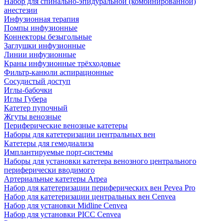
Набор для спинально-эпидуральной (комбинированной)
анестезии
Инфузионная терапия
Помпы инфузионные
Коннекторы безыгольные
Заглушки инфузионные
Линии инфузионные
Краны инфузионные трёхходовые
Фильтр-канюли аспирационные
Сосудистый доступ
Иглы-бабочки
Иглы Губера
Катетер пупочный
Жгуты венозные
Периферические венозные катетеры
Наборы для катетеризации центральных вен
Катетеры для гемодиализа
Имплантируемые порт‑системы
Наборы для установки катетера венозного центрального
периферически вводимого
Артериальные катетеры Arpea
Набор для катетеризации периферических вен Pevea Pro
Набор для катетеризации центральных вен Cenvea
Набор для установки Midline Cenvea
Набор для установки PICC Cenvea