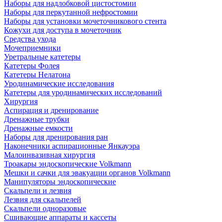
Наборы для надлобковой цистостомии
Наборы для перкутанной нефростомии
Наборы для установки мочеточникового стента
Кожухи для доступа в мочеточник
Средства ухода
Мочеприемники
Уретральные катетеры
Катетеры Фолея
Катетеры Нелатона
Уродинамические исследования
Катетеры для уродинамических исследований
Хирургия
Аспирация и дренирование
Дренажные трубки
Дренажные емкости
Наборы для дренирования ран
Наконечники аспирационные Янкауэра
Малоинвазивная хирургия
Троакары эндоскопические Volkmann
Мешки и сачки для эвакуации органов Volkmann
Манипуляторы эндоскопические
Скальпели и лезвия
Лезвия для скальпелей
Скальпели одноразовые
Сшивающие аппараты и кассеты