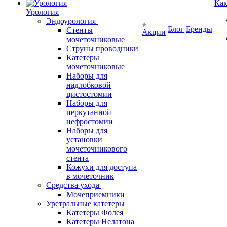
Как
Урология
Эндоурология
Блог
Бренды
Стенты
Акции
мочеточниковые
Струны проводники
Катетеры
мочеточниковые
Наборы для
надлобковой
цистостомии
Наборы для
перкутанной
нефростомии
Наборы для
установки
мочеточникового
стента
Кожухи для доступа
в мочеточник
Средства ухода
Мочеприемники
Уретральные катетеры
Катетеры Фолея
Катетеры Нелатона