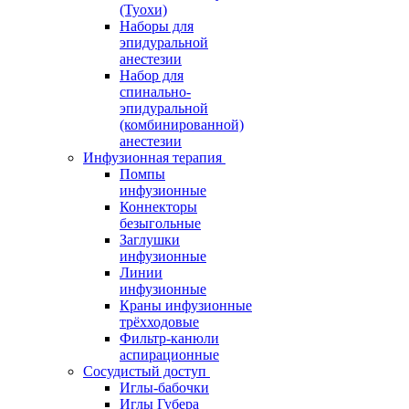
(Туохи)
Наборы для
эпидуральной
анестезии
Набор для
спинально-
эпидуральной
(комбинированной)
анестезии
Инфузионная терапия
Помпы
инфузионные
Коннекторы
безыгольные
Заглушки
инфузионные
Линии
инфузионные
Краны инфузионные
трёхходовые
Фильтр-канюли
аспирационные
Сосудистый доступ
Иглы-бабочки
Иглы Губера