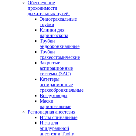
Обеспечение
проходимости
дыхательных путей
Эндотрахеальные
трубки
Клинки для
ларингоскопа
Трубки
эндобронхиальные
Трубки
трахеостомические
Закрытые
аспирационные
системы (ЗАС)
Катетеры
аспирационные
трахеобронхиальные
Воздуховоды
Маски
ларингеальные
Регионарная анестезия
Иглы спинальные
Игла для
эпидуральной
анестезии Tuohy