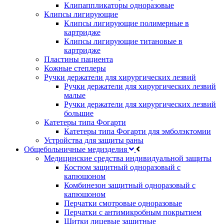
Клипаппликаторы одноразовые
Клипсы лигирующие
Клипсы лигирующие полимерные в
картридже
Клипсы лигирующие титановые в
картридже
Пластины пациента
Кожные степлеры
Ручки держатели для хирургических лезвий
Ручки держатели для хирургических лезвий
малые
Ручки держатели для хирургических лезвий
большие
Катетеры типа Фогарти
Катетеры типа Фогарти для эмболэктомии
Устройства для защиты раны
Общебольничные медизделия
Медицинские средства индивидуальной защиты
Костюм защитный одноразовый с
капюшоном
Комбинезон защитный одноразовый с
капюшоном
Перчатки смотровые одноразовые
Перчатки с антимикробным покрытием
Щитки лицевые защитные