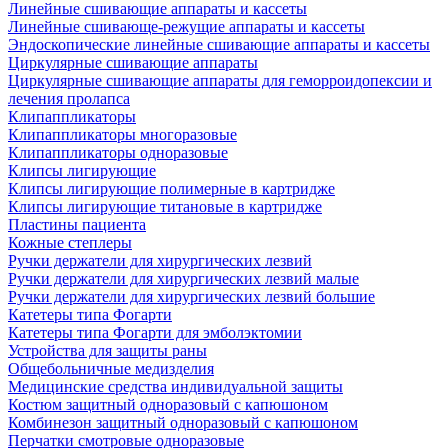
Линейные сшивающие аппараты и кассеты
Линейные сшивающе-режущие аппараты и кассеты
Эндоскопические линейные сшивающие аппараты и кассеты
Циркулярные сшивающие аппараты
Циркулярные сшивающие аппараты для геморроидопексии и
лечения пролапса
Клипаппликаторы
Клипаппликаторы многоразовые
Клипаппликаторы одноразовые
Клипсы лигирующие
Клипсы лигирующие полимерные в картридже
Клипсы лигирующие титановые в картридже
Пластины пациента
Кожные степлеры
Ручки держатели для хирургических лезвий
Ручки держатели для хирургических лезвий малые
Ручки держатели для хирургических лезвий большие
Катетеры типа Фогарти
Катетеры типа Фогарти для эмболэктомии
Устройства для защиты раны
Общебольничные медизделия
Медицинские средства индивидуальной защиты
Костюм защитный одноразовый с капюшоном
Комбинезон защитный одноразовый с капюшоном
Перчатки смотровые одноразовые