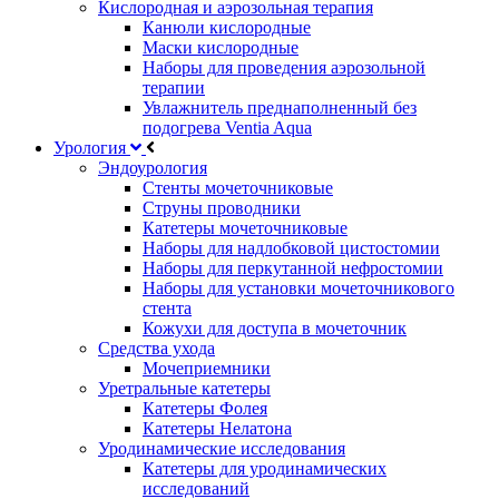
Кислородная и аэрозольная терапия
Канюли кислородные
Маски кислородные
Наборы для проведения аэрозольной
терапии
Увлажнитель преднаполненный без
подогрева Ventia Aqua
Урология
Эндоурология
Стенты мочеточниковые
Струны проводники
Катетеры мочеточниковые
Наборы для надлобковой цистостомии
Наборы для перкутанной нефростомии
Наборы для установки мочеточникового
стента
Кожухи для доступа в мочеточник
Средства ухода
Мочеприемники
Уретральные катетеры
Катетеры Фолея
Катетеры Нелатона
Уродинамические исследования
Катетеры для уродинамических
исследований