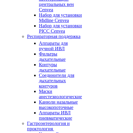
центральных вен
Cenvea
Набор для установки
Midline Cenvea
Набор для установки
PICC Cenvea
Респираторная поддержка
Аппараты для
ручной ИВЛ
Фильтры
дыхательные
Контуры
дыхательные
Соединители для
дыхательных
контуров
Маски
анестезиологические
Канюли назальные
высокопоточные
Аппараты ИВЛ
пневматические
Гастроэнтерология и
проктология