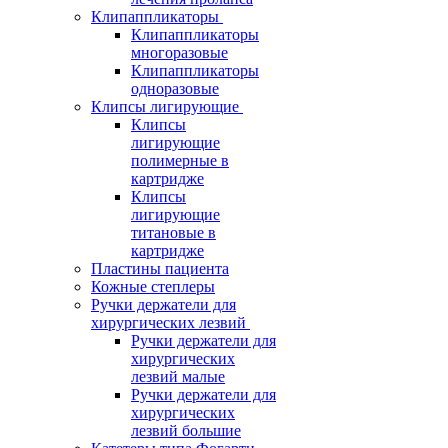
Клипаппликаторы
Клипаппликаторы
многоразовые
Клипаппликаторы
одноразовые
Клипсы лигирующие
Клипсы
лигирующие
полимерные в
картридже
Клипсы
лигирующие
титановые в
картридже
Пластины пациента
Кожные степлеры
Ручки держатели для
хирургических лезвий
Ручки держатели для
хирургических
лезвий малые
Ручки держатели для
хирургических
лезвий большие