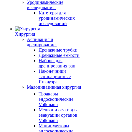
Уродинамические
исследования
Катетеры для
уродинамических
исследований
Хирургия
Аспирация и
дренирование
Дренажные трубки
Дренажные емкости
Наборы для
дренирования ран
Наконечники
аспирационные
Янкауэра
Малоинвазивная хирургия
Троакары
эндоскопические
Volkmann
Мешки и сачки для
эвакуации органов
Volkmann
Манипуляторы
эндоскопические