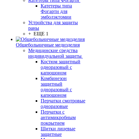
Катетеры типа Фогарти
Катетеры типа
Фогарти для
эмболэктомии
Устройства для защиты
раны
+ ЕЩЕ 1
Общебольничные медизделия
Медицинские средства
индивидуальной защиты
Костюм защитный
одноразовый с
капюшоном
Комбинезон
защитный
одноразовый с
капюшоном
Перчатки смотровые
одноразовые
Перчатки с
антимикробным
покрытием
Щитки лицевые
защитные