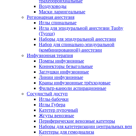
трахеобронхиальные
Воздуховоды
Маски ларингеальные
Регионарная анестезия
Иглы спинальные
Игла для эпидуральной анестезии Tuohy
(Туохи)
Наборы для эпидуральной анестезии
Набор для спинально-эпидуральной
(комбинированной) анестезии
Инфузионная терапия
Помпы инфузионные
Коннекторы безыгольные
Заглушки инфузионные
Линии инфузионные
Краны инфузионные трёхходовые
Фильтр-канюли аспирационные
Сосудистый доступ
Иглы-бабочки
Иглы Губера
Катетер пупочный
Жгуты венозные
Периферические венозные катетеры
Наборы для катетеризации центральных вен
Катетеры для гемодиализа