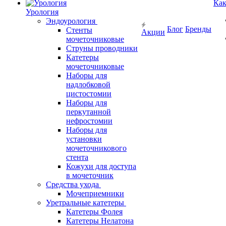
Как
Урология
Эндоурология
Блог
Бренды
Стенты
Акции
мочеточниковые
Струны проводники
Катетеры
мочеточниковые
Наборы для
надлобковой
цистостомии
Наборы для
перкутанной
нефростомии
Наборы для
установки
мочеточникового
стента
Кожухи для доступа
в мочеточник
Средства ухода
Мочеприемники
Уретральные катетеры
Катетеры Фолея
Катетеры Нелатона