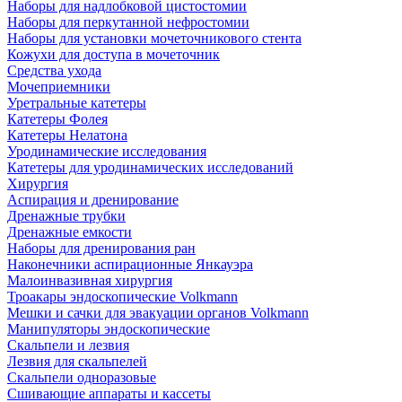
Наборы для надлобковой цистостомии
Наборы для перкутанной нефростомии
Наборы для установки мочеточникового стента
Кожухи для доступа в мочеточник
Средства ухода
Мочеприемники
Уретральные катетеры
Катетеры Фолея
Катетеры Нелатона
Уродинамические исследования
Катетеры для уродинамических исследований
Хирургия
Аспирация и дренирование
Дренажные трубки
Дренажные емкости
Наборы для дренирования ран
Наконечники аспирационные Янкауэра
Малоинвазивная хирургия
Троакары эндоскопические Volkmann
Мешки и сачки для эвакуации органов Volkmann
Манипуляторы эндоскопические
Скальпели и лезвия
Лезвия для скальпелей
Скальпели одноразовые
Сшивающие аппараты и кассеты