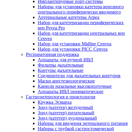
Имплантируемые порт‑системы
Наборы для установки катетера венозного
центрального периферически вводимого
Артериальные катетеры Arpea
Набор для катетеризации периферических
вен Pevea Pro
Набор для катетеризации центральных вен
Cenvea
Набор для установки Midline Cenvea
Набор для установки PICC Cenvea
Респираторная поддержка
Аппараты для ручной ИВЛ
Фильтры дыхательные
Контуры дыхательные
Соединители для дыхательных контуров
Маски анестезиологические
Канюли назальные высокопоточные
Аппараты ИВЛ пневматические
Гастроэнтерология и проктология
Кружка Эсмарха
Зонд (катетер) желудочный
Зонд (катетер) питательный
Зонд (катетер) дуоденальный
Наборы для введения энтерального питания
Наборы с трубкой гастростомической