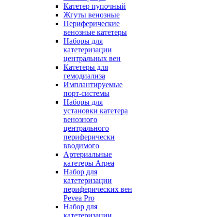
Катетер пупочный
Жгуты венозные
Периферические
венозные катетеры
Наборы для
катетеризации
центральных вен
Катетеры для
гемодиализа
Имплантируемые
порт‑системы
Наборы для
установки катетера
венозного
центрального
периферически
вводимого
Артериальные
катетеры Arpea
Набор для
катетеризации
периферических вен
Pevea Pro
Набор для
катетеризации