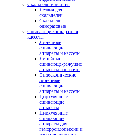
Скальпели и лезвия
Лезвия для
скальпелей
Скальпели
одноразовые
Сшивающие аппараты и
кассеты
Линейные
сшивающие
аппараты и кассеты
Линейные
сшивающе-режущие
аппараты и кассеты
Эндоскопические
линейные
сшивающие
аппараты и кассеты
Циркулярные
сшивающие
аппараты
Циркулярные
сшивающие
аппараты для
геморроидопексии и
лечения пролапса