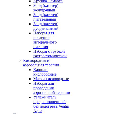
Кружка Эсмарха
Зонд (катетер)
желудочный
Зонд (катетер)
питательный
Зонд (катетер)
дуоденальный
Наборы для
введения
энтерального
питания
Наборы с трубкой
гастростомической
Кислородная и
аэрозольная терапия
Канюли
кислородные
Маски кислородные
Наборы для
проведения
аэрозольной терапии
Увлажнитель
преднаполненный
без подогрева Ventia
Aqua