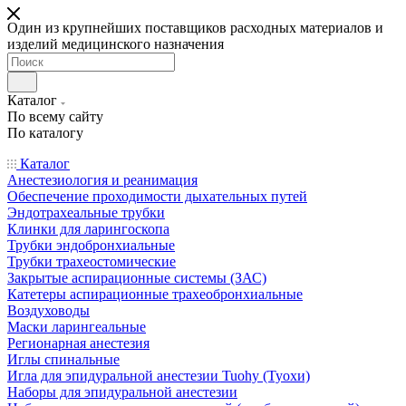
Один из крупнейших поставщиков расходных материалов и
изделий медицинского назначения
Каталог
По всему сайту
По каталогу
Каталог
Анестезиология и реанимация
Обеспечение проходимости дыхательных путей
Эндотрахеальные трубки
Клинки для ларингоскопа
Трубки эндобронхиальные
Трубки трахеостомические
Закрытые аспирационные системы (ЗАС)
Катетеры аспирационные трахеобронхиальные
Воздуховоды
Маски ларингеальные
Регионарная анестезия
Иглы спинальные
Игла для эпидуральной анестезии Tuohy (Туохи)
Наборы для эпидуральной анестезии