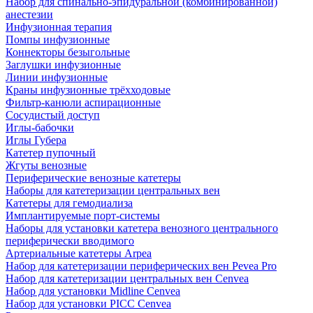
Набор для спинально-эпидуральной (комбинированной)
анестезии
Инфузионная терапия
Помпы инфузионные
Коннекторы безыгольные
Заглушки инфузионные
Линии инфузионные
Краны инфузионные трёхходовые
Фильтр-канюли аспирационные
Сосудистый доступ
Иглы-бабочки
Иглы Губера
Катетер пупочный
Жгуты венозные
Периферические венозные катетеры
Наборы для катетеризации центральных вен
Катетеры для гемодиализа
Имплантируемые порт‑системы
Наборы для установки катетера венозного центрального
периферически вводимого
Артериальные катетеры Arpea
Набор для катетеризации периферических вен Pevea Pro
Набор для катетеризации центральных вен Cenvea
Набор для установки Midline Cenvea
Набор для установки PICC Cenvea