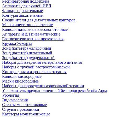
Респираторная поддержка
Аппараты для ручной ИВЛ
Фильтры дыхательные
Контуры дыхательные
Соединители для дыхательных контуров
Маски анестезиологические
Канюли назальные высокопоточные
Аппараты ИВЛ пневматические
Гастроэнтерология и проктология
Кружка Эсмарха
Зонд (катетер) желудочный
Зонд (катетер) питательный
Зонд (катетер) дуоденальный
Наборы для введения энтерального питания
Наборы с трубкой гастростомической
Кислородная и аэрозольная терапия
Канюли кислородные
Маски кислородные
Наборы для проведения аэрозольной терапии
Увлажнитель преднаполненный без подогрева Ventia Aqua
Урология
Эндоурология
Стенты мочеточниковые
Струны проводники
Катетеры мочеточниковые