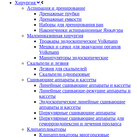
Хирургия
Аспирация и дренирование
Дренажные трубки
Дренажные емкости
Наборы для дренирования ран
Наконечники аспирационные Янкауэра
Малоинвазивная хирургия
Троакары эндоскопические Volkmann
Мешки и сачки для эвакуации органов
Volkmann
Манипуляторы эндоскопические
Скальпели и лезвия
Лезвия для скальпелей
Скальпели одноразовые
Сшивающие аппараты и кассеты
Линейные сшивающие аппараты и кассеты
Линейные сшивающе-режущие аппараты и
кассеты
Эндоскопические линейные сшивающие
аппараты и кассеты
Циркулярные сшивающие аппараты
Циркулярные сшивающие аппараты для
геморроидопексии и лечения пролапса
Клипаппликаторы
Клипаппликаторы многоразовые