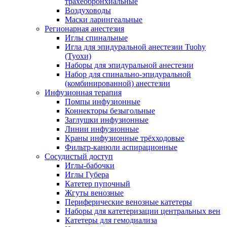
трахеобронхиальные
Воздуховоды
Маски ларингеальные
Регионарная анестезия
Иглы спинальные
Игла для эпидуральной анестезии Tuohy
(Туохи)
Наборы для эпидуральной анестезии
Набор для спинально-эпидуральной
(комбинированной) анестезии
Инфузионная терапия
Помпы инфузионные
Коннекторы безыгольные
Заглушки инфузионные
Линии инфузионные
Краны инфузионные трёхходовые
Фильтр-канюли аспирационные
Сосудистый доступ
Иглы-бабочки
Иглы Губера
Катетер пупочный
Жгуты венозные
Периферические венозные катетеры
Наборы для катетеризации центральных вен
Катетеры для гемодиализа