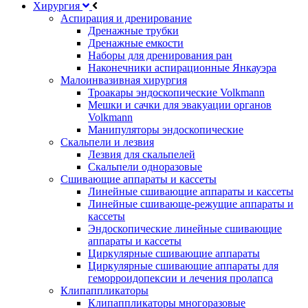
Хирургия
Аспирация и дренирование
Дренажные трубки
Дренажные емкости
Наборы для дренирования ран
Наконечники аспирационные Янкауэра
Малоинвазивная хирургия
Троакары эндоскопические Volkmann
Мешки и сачки для эвакуации органов
Volkmann
Манипуляторы эндоскопические
Скальпели и лезвия
Лезвия для скальпелей
Скальпели одноразовые
Сшивающие аппараты и кассеты
Линейные сшивающие аппараты и кассеты
Линейные сшивающе-режущие аппараты и
кассеты
Эндоскопические линейные сшивающие
аппараты и кассеты
Циркулярные сшивающие аппараты
Циркулярные сшивающие аппараты для
геморроидопексии и лечения пролапса
Клипаппликаторы
Клипаппликаторы многоразовые