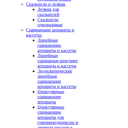
Скальпели и лезвия
Лезвия для
скальпелей
Скальпели
одноразовые
Сшивающие аппараты и
кассеты
Линейные
сшивающие
аппараты и кассеты
Линейные
сшивающе-режущие
аппараты и кассеты
Эндоскопические
линейные
сшивающие
аппараты и кассеты
Циркулярные
сшивающие
аппараты
Циркулярные
сшивающие
аппараты для
геморроидопексии и
лечения пролапса