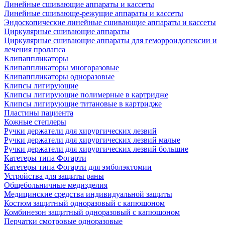
Линейные сшивающие аппараты и кассеты
Линейные сшивающе-режущие аппараты и кассеты
Эндоскопические линейные сшивающие аппараты и кассеты
Циркулярные сшивающие аппараты
Циркулярные сшивающие аппараты для геморроидопексии и
лечения пролапса
Клипаппликаторы
Клипаппликаторы многоразовые
Клипаппликаторы одноразовые
Клипсы лигирующие
Клипсы лигирующие полимерные в картридже
Клипсы лигирующие титановые в картридже
Пластины пациента
Кожные степлеры
Ручки держатели для хирургических лезвий
Ручки держатели для хирургических лезвий малые
Ручки держатели для хирургических лезвий большие
Катетеры типа Фогарти
Катетеры типа Фогарти для эмболэктомии
Устройства для защиты раны
Общебольничные медизделия
Медицинские средства индивидуальной защиты
Костюм защитный одноразовый с капюшоном
Комбинезон защитный одноразовый с капюшоном
Перчатки смотровые одноразовые