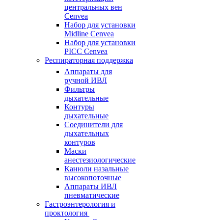
центральных вен
Cenvea
Набор для установки
Midline Cenvea
Набор для установки
PICC Cenvea
Респираторная поддержка
Аппараты для
ручной ИВЛ
Фильтры
дыхательные
Контуры
дыхательные
Соединители для
дыхательных
контуров
Маски
анестезиологические
Канюли назальные
высокопоточные
Аппараты ИВЛ
пневматические
Гастроэнтерология и
проктология