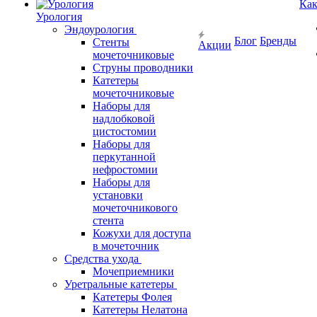
Как
Урология
Эндоурология
Блог
Бренды
Стенты
Акции
мочеточниковые
Струны проводники
Катетеры
мочеточниковые
Наборы для
надлобковой
цистостомии
Наборы для
перкутанной
нефростомии
Наборы для
установки
мочеточникового
стента
Кожухи для доступа
в мочеточник
Средства ухода
Мочеприемники
Уретральные катетеры
Катетеры Фолея
Катетеры Нелатона