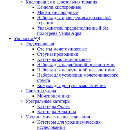
Кислородная и аэрозольная терапия
Канюли кислородные
Маски кислородные
Наборы для проведения аэрозольной
терапии
Увлажнитель преднаполненный без
подогрева Ventia Aqua
Урология
Эндоурология
Стенты мочеточниковые
Струны проводники
Катетеры мочеточниковые
Наборы для надлобковой цистостомии
Наборы для перкутанной нефростомии
Наборы для установки мочеточникового
стента
Кожухи для доступа в мочеточник
Средства ухода
Мочеприемники
Уретральные катетеры
Катетеры Фолея
Катетеры Нелатона
Уродинамические исследования
Катетеры для уродинамических
исследований