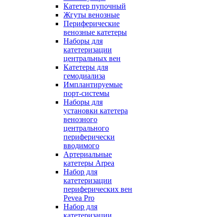
Катетер пупочный
Жгуты венозные
Периферические
венозные катетеры
Наборы для
катетеризации
центральных вен
Катетеры для
гемодиализа
Имплантируемые
порт‑системы
Наборы для
установки катетера
венозного
центрального
периферически
вводимого
Артериальные
катетеры Arpea
Набор для
катетеризации
периферических вен
Pevea Pro
Набор для
катетеризации