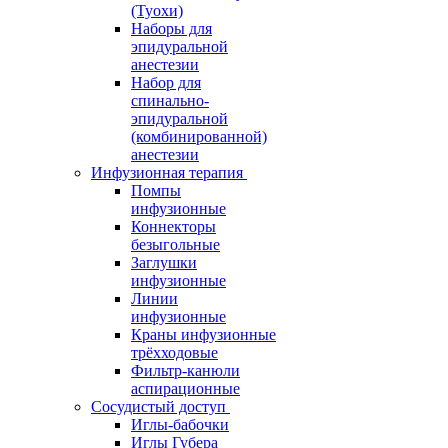
(Туохи)
Наборы для
эпидуральной
анестезии
Набор для
спинально-
эпидуральной
(комбинированной)
анестезии
Инфузионная терапия
Помпы
инфузионные
Коннекторы
безыгольные
Заглушки
инфузионные
Линии
инфузионные
Краны инфузионные
трёхходовые
Фильтр-канюли
аспирационные
Сосудистый доступ
Иглы-бабочки
Иглы Губера