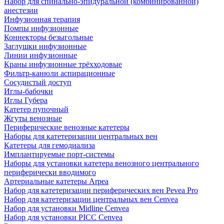
Набор для спинально-эпидуральной (комбинированной)
анестезии
Инфузионная терапия
Помпы инфузионные
Коннекторы безыгольные
Заглушки инфузионные
Линии инфузионные
Краны инфузионные трёхходовые
Фильтр-канюли аспирационные
Сосудистый доступ
Иглы-бабочки
Иглы Губера
Катетер пупочный
Жгуты венозные
Периферические венозные катетеры
Наборы для катетеризации центральных вен
Катетеры для гемодиализа
Имплантируемые порт‑системы
Наборы для установки катетера венозного центрального
периферически вводимого
Артериальные катетеры Arpea
Набор для катетеризации периферических вен Pevea Pro
Набор для катетеризации центральных вен Cenvea
Набор для установки Midline Cenvea
Набор для установки PICC Cenvea