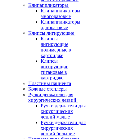
Клипаппликаторы
Клипаппликаторы
многоразовые
Клипаппликаторы
одноразовые
Клипсы лигирующие
Клипсы
лигирующие
полимерные в
картридже
Клипсы
лигирующие
титановые в
картридже
Пластины пациента
Кожные степлеры
Ручки держатели для
хирургических лезвий
Ручки держатели для
хирургических
лезвий малые
Ручки держатели для
хирургических
лезвий большие