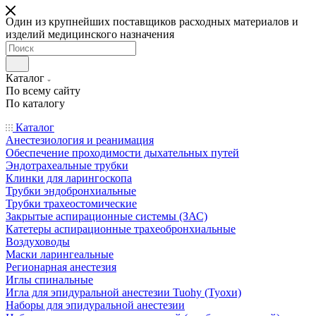
Один из крупнейших поставщиков расходных материалов и
изделий медицинского назначения
Каталог
По всему сайту
По каталогу
Каталог
Анестезиология и реанимация
Обеспечение проходимости дыхательных путей
Эндотрахеальные трубки
Клинки для ларингоскопа
Трубки эндобронхиальные
Трубки трахеостомические
Закрытые аспирационные системы (ЗАС)
Катетеры аспирационные трахеобронхиальные
Воздуховоды
Маски ларингеальные
Регионарная анестезия
Иглы спинальные
Игла для эпидуральной анестезии Tuohy (Туохи)
Наборы для эпидуральной анестезии