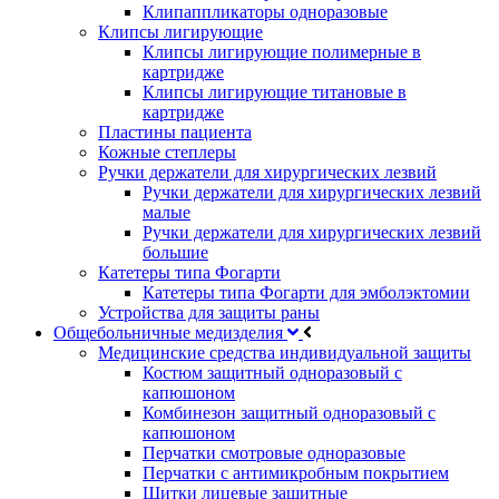
Клипаппликаторы одноразовые
Клипсы лигирующие
Клипсы лигирующие полимерные в
картридже
Клипсы лигирующие титановые в
картридже
Пластины пациента
Кожные степлеры
Ручки держатели для хирургических лезвий
Ручки держатели для хирургических лезвий
малые
Ручки держатели для хирургических лезвий
большие
Катетеры типа Фогарти
Катетеры типа Фогарти для эмболэктомии
Устройства для защиты раны
Общебольничные медизделия
Медицинские средства индивидуальной защиты
Костюм защитный одноразовый с
капюшоном
Комбинезон защитный одноразовый с
капюшоном
Перчатки смотровые одноразовые
Перчатки с антимикробным покрытием
Щитки лицевые защитные