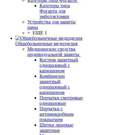
Катетеры типа Фогарти
Катетеры типа
Фогарти для
эмболэктомии
Устройства для защиты
раны
+ ЕЩЕ 1
Общебольничные медизделия
Медицинские средства
индивидуальной защиты
Костюм защитный
одноразовый с
капюшоном
Комбинезон
защитный
одноразовый с
капюшоном
Перчатки смотровые
одноразовые
Перчатки с
антимикробным
покрытием
Щитки лицевые
защитные