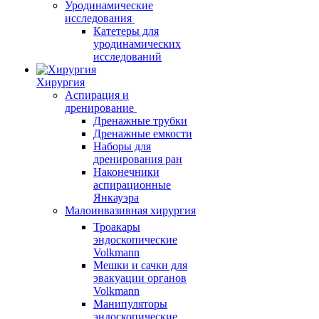
Уродинамические
исследования
Катетеры для
уродинамических
исследований
Хирургия
Аспирация и
дренирование
Дренажные трубки
Дренажные емкости
Наборы для
дренирования ран
Наконечники
аспирационные
Янкауэра
Малоинвазивная хирургия
Троакары
эндоскопические
Volkmann
Мешки и сачки для
эвакуации органов
Volkmann
Манипуляторы
эндоскопические