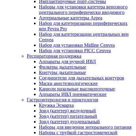
Имплантируемые порт‑системы
Наборы для установки катетера венозного
центрального периферически вводимого
Артериальные катетеры Arpea
Набор для катетеризации периферических
вен Pevea Pro
Набор для катетеризации центральных вен
Cenvea
Набор для установки Midline Cenvea
Набор для установки PICC Cenvea
Респираторная поддержка
Аппараты для ручной ИВЛ
Фильтры дыхательные
Контуры дыхательные
Соединители для дыхательных контуров
Маски анестезиологические
Канюли назальные высокопоточные
Аппараты ИВЛ пневматические
Гастроэнтерология и проктология
Кружка Эсмарха
Зонд (катетер) желудочный
Зонд (катетер) питательный
Зонд (катетер) дуоденальный
Наборы для введения энтерального питания
Наборы с трубкой гастростомической