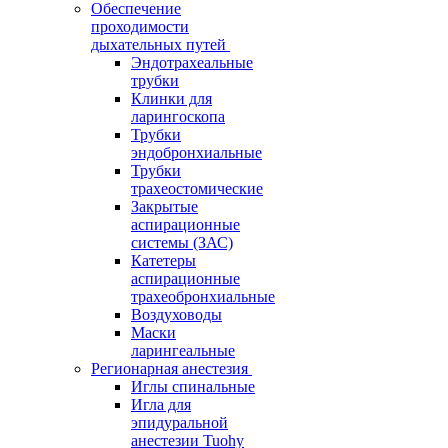
Обеспечение
проходимости
дыхательных путей
Эндотрахеальные
трубки
Клинки для
ларингоскопа
Трубки
эндобронхиальные
Трубки
трахеостомические
Закрытые
аспирационные
системы (ЗАС)
Катетеры
аспирационные
трахеобронхиальные
Воздуховоды
Маски
ларингеальные
Регионарная анестезия
Иглы спинальные
Игла для
эпидуральной
анестезии Tuohy