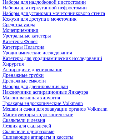
Наборы для надлобковой цистостомии
Наборы для перкутанной нефростомии
Наборы для установки мочеточникового стента
Кожухи для доступа в мочеточник
Средства ухода
Мочеприемники
Уретральные катетеры
Катетеры Фолея
Катетеры Нелатона
Уродинамические исследования
Катетеры для уродинамических исследований
Хирургия
Аспирация и дренирование
Дренажные трубки
Дренажные емкости
Наборы для дренирования ран
Наконечники аспирационные Янкауэра
Малоинвазивная хирургия
Троакары эндоскопические Volkmann
Мешки и сачки для эвакуации органов Volkmann
Манипуляторы эндоскопические
Скальпели и лезвия
Лезвия для скальпелей
Скальпели одноразовые
Сшивающие аппараты и кассеты