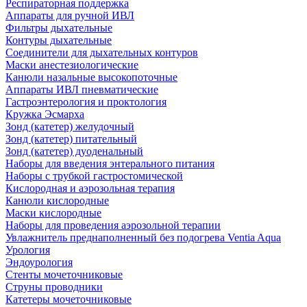
Респираторная поддержка
Аппараты для ручной ИВЛ
Фильтры дыхательные
Контуры дыхательные
Соединители для дыхательных контуров
Маски анестезиологические
Канюли назальные высокопоточные
Аппараты ИВЛ пневматические
Гастроэнтерология и проктология
Кружка Эсмарха
Зонд (катетер) желудочный
Зонд (катетер) питательный
Зонд (катетер) дуоденальный
Наборы для введения энтерального питания
Наборы с трубкой гастростомической
Кислородная и аэрозольная терапия
Канюли кислородные
Маски кислородные
Наборы для проведения аэрозольной терапии
Увлажнитель преднаполненный без подогрева Ventia Aqua
Урология
Эндоурология
Стенты мочеточниковые
Струны проводники
Катетеры мочеточниковые