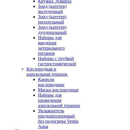
Кружка Эсмарха
Зонд (катетер)
желудочный
Зонд (катетер)
питательный
Зонд (катетер)
дуоденальный
Наборы для
введения
энтерального
питания
Наборы с трубкой
гастростомической
Кислородная и
аэрозольная терапия
Канюли
кислородные
Маски кислородные
Наборы для
проведения
аэрозольной терапии
Увлажнитель
преднаполненный
без подогрева Ventia
Aqua