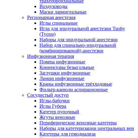
трахеобронхиальные
Воздуховоды
Маски ларингеальные
Регионарная анестезия
Иглы спинальные
Игла для эпидуральной анестезии Tuohy
(Туохи)
Наборы для эпидуральной анестезии
Набор для спинально-эпидуральной
(комбинированной) анестезии
Инфузионная терапия
Помпы инфузионные
Коннекторы безыгольные
Заглушки инфузионные
Линии инфузионные
Краны инфузионные трёхходовые
Фильтр-канюли аспирационные
Сосудистый доступ
Иглы-бабочки
Иглы Губера
Катетер пупочный
Жгуты венозные
Периферические венозные катетеры
Наборы для катетеризации центральных вен
Катетеры для гемодиализа