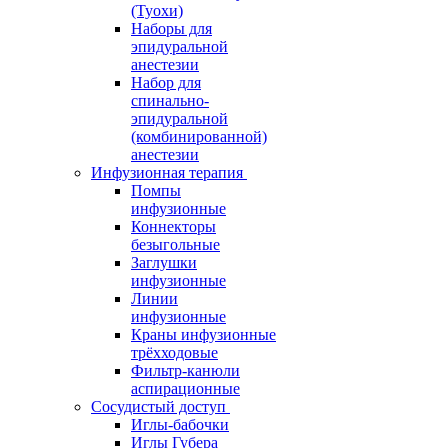
(Туохи)
Наборы для
эпидуральной
анестезии
Набор для
спинально-
эпидуральной
(комбинированной)
анестезии
Инфузионная терапия
Помпы
инфузионные
Коннекторы
безыгольные
Заглушки
инфузионные
Линии
инфузионные
Краны инфузионные
трёхходовые
Фильтр-канюли
аспирационные
Сосудистый доступ
Иглы-бабочки
Иглы Губера