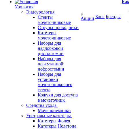
Как
Урология
Эндоурология
Блог
Бренды
Стенты
Акции
мочеточниковые
Струны проводники
Катетеры
мочеточниковые
Наборы для
надлобковой
цистостомии
Наборы для
перкутанной
нефростомии
Наборы для
установки
мочеточникового
стента
Кожухи для доступа
в мочеточник
Средства ухода
Мочеприемники
Уретральные катетеры
Катетеры Фолея
Катетеры Нелатона