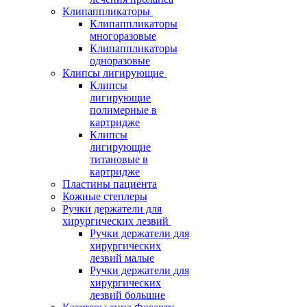
Клипаппликаторы
Клипаппликаторы
многоразовые
Клипаппликаторы
одноразовые
Клипсы лигирующие
Клипсы
лигирующие
полимерные в
картридже
Клипсы
лигирующие
титановые в
картридже
Пластины пациента
Кожные степлеры
Ручки держатели для
хирургических лезвий
Ручки держатели для
хирургических
лезвий малые
Ручки держатели для
хирургических
лезвий большие