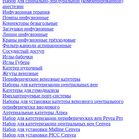
Набор для спинально-эпидуральной (комбинированной)
анестезии
Инфузионная терапия
Помпы инфузионные
Коннекторы безыгольные
Заглушки инфузионные
Линии инфузионные
Краны инфузионные трёхходовые
Фильтр-канюли аспирационные
Сосудистый доступ
Иглы-бабочки
Иглы Губера
Катетер пупочный
Жгуты венозные
Периферические венозные катетеры
Наборы для катетеризации центральных вен
Катетеры для гемодиализа
Имплантируемые порт‑системы
Наборы для установки катетера венозного центрального
периферически вводимого
Артериальные катетеры Arpea
Набор для катетеризации периферических вен Pevea Pro
Набор для катетеризации центральных вен Cenvea
Набор для установки Midline Cenvea
Набор для установки PICC Cenvea