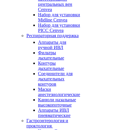
центральных вен
Cenvea
Набор для установки
Midline Cenvea
Набор для установки
PICC Cenvea
Респираторная поддержка
Аппараты для
ручной ИВЛ
Фильтры
дыхательные
Контуры
дыхательные
Соединители для
дыхательных
контуров
Маски
анестезиологические
Канюли назальные
высокопоточные
Аппараты ИВЛ
пневматические
Гастроэнтерология и
проктология