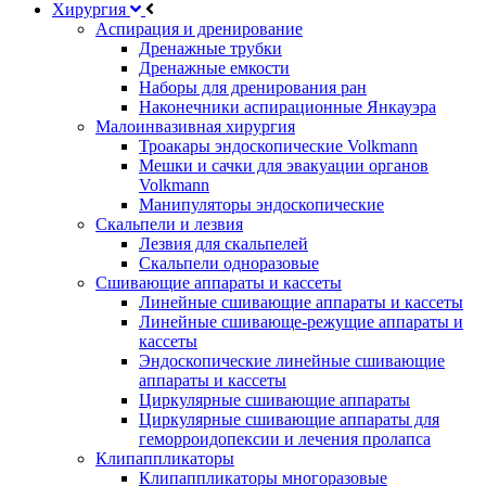
Хирургия
Аспирация и дренирование
Дренажные трубки
Дренажные емкости
Наборы для дренирования ран
Наконечники аспирационные Янкауэра
Малоинвазивная хирургия
Троакары эндоскопические Volkmann
Мешки и сачки для эвакуации органов
Volkmann
Манипуляторы эндоскопические
Скальпели и лезвия
Лезвия для скальпелей
Скальпели одноразовые
Сшивающие аппараты и кассеты
Линейные сшивающие аппараты и кассеты
Линейные сшивающе-режущие аппараты и
кассеты
Эндоскопические линейные сшивающие
аппараты и кассеты
Циркулярные сшивающие аппараты
Циркулярные сшивающие аппараты для
геморроидопексии и лечения пролапса
Клипаппликаторы
Клипаппликаторы многоразовые