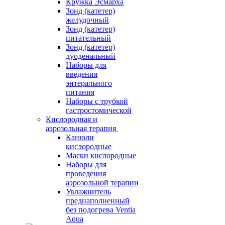
Кружка Эсмарха
Зонд (катетер)
желудочный
Зонд (катетер)
питательный
Зонд (катетер)
дуоденальный
Наборы для
введения
энтерального
питания
Наборы с трубкой
гастростомической
Кислородная и
аэрозольная терапия
Канюли
кислородные
Маски кислородные
Наборы для
проведения
аэрозольной терапии
Увлажнитель
преднаполненный
без подогрева Ventia
Aqua