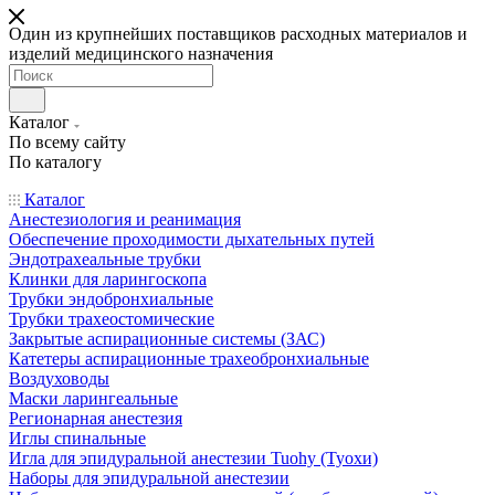
Один из крупнейших поставщиков расходных материалов и
изделий медицинского назначения
Каталог
По всему сайту
По каталогу
Каталог
Анестезиология и реанимация
Обеспечение проходимости дыхательных путей
Эндотрахеальные трубки
Клинки для ларингоскопа
Трубки эндобронхиальные
Трубки трахеостомические
Закрытые аспирационные системы (ЗАС)
Катетеры аспирационные трахеобронхиальные
Воздуховоды
Маски ларингеальные
Регионарная анестезия
Иглы спинальные
Игла для эпидуральной анестезии Tuohy (Туохи)
Наборы для эпидуральной анестезии