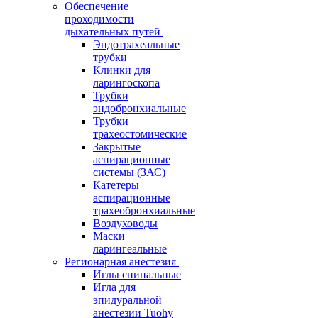
Обеспечение
проходимости
дыхательных путей
Эндотрахеальные
трубки
Клинки для
ларингоскопа
Трубки
эндобронхиальные
Трубки
трахеостомические
Закрытые
аспирационные
системы (ЗАС)
Катетеры
аспирационные
трахеобронхиальные
Воздуховоды
Маски
ларингеальные
Регионарная анестезия
Иглы спинальные
Игла для
эпидуральной
анестезии Tuohy