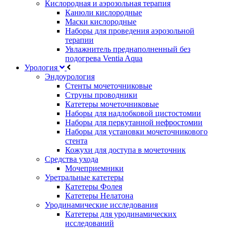
Кислородная и аэрозольная терапия
Канюли кислородные
Маски кислородные
Наборы для проведения аэрозольной
терапии
Увлажнитель преднаполненный без
подогрева Ventia Aqua
Урология
Эндоурология
Стенты мочеточниковые
Струны проводники
Катетеры мочеточниковые
Наборы для надлобковой цистостомии
Наборы для перкутанной нефростомии
Наборы для установки мочеточникового
стента
Кожухи для доступа в мочеточник
Средства ухода
Мочеприемники
Уретральные катетеры
Катетеры Фолея
Катетеры Нелатона
Уродинамические исследования
Катетеры для уродинамических
исследований