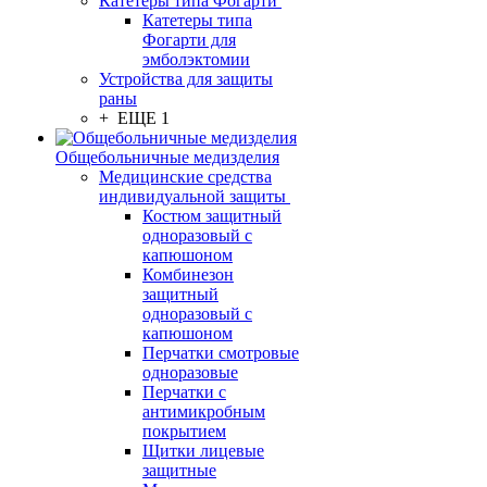
Катетеры типа Фогарти
Катетеры типа
Фогарти для
эмболэктомии
Устройства для защиты
раны
+ ЕЩЕ 1
Общебольничные медизделия
Медицинские средства
индивидуальной защиты
Костюм защитный
одноразовый с
капюшоном
Комбинезон
защитный
одноразовый с
капюшоном
Перчатки смотровые
одноразовые
Перчатки с
антимикробным
покрытием
Щитки лицевые
защитные