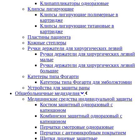
Клипаппликаторы одноразовые
Клипсы лигирующие
Клипсы лигирующие полимерные в
картридже
Клипсы лигирующие титановые в
картридже
Пластины пациента
Кожные степлеры
Ручки держатели для хирургических лезвий
Ручки держатели для хирургических лезвий
малые
Ручки держатели для хирургических лезвий
большие
Катетеры типа Фогарти
Катетеры типа Фогарти для эмболэктомии
Устройства для защиты раны
Общебольничные медизделия
Медицинские средства индивидуальной защиты
Костюм защитный одноразовый с
капюшоном
Комбинезон защитный одноразовый с
капюшоном
Перчатки смотровые одноразовые
Перчатки с антимикробным покрытием
Щитки лицевые защитные