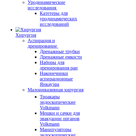
Уродинамические
исследования
Катетеры для
уродинамических
исследований
Хирургия
Аспирация и
дренирование
Дренажные трубки
Дренажные емкости
Наборы для
дренирования ран
Наконечники
аспирационные
Янкауэра
Малоинвазивная хирургия
Троакары
эндоскопические
Volkmann
Мешки и сачки для
эвакуации органов
Volkmann
Манипуляторы
эндоскопические