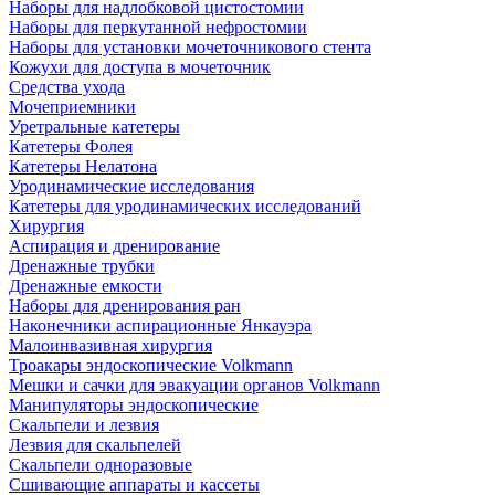
Наборы для надлобковой цистостомии
Наборы для перкутанной нефростомии
Наборы для установки мочеточникового стента
Кожухи для доступа в мочеточник
Средства ухода
Мочеприемники
Уретральные катетеры
Катетеры Фолея
Катетеры Нелатона
Уродинамические исследования
Катетеры для уродинамических исследований
Хирургия
Аспирация и дренирование
Дренажные трубки
Дренажные емкости
Наборы для дренирования ран
Наконечники аспирационные Янкауэра
Малоинвазивная хирургия
Троакары эндоскопические Volkmann
Мешки и сачки для эвакуации органов Volkmann
Манипуляторы эндоскопические
Скальпели и лезвия
Лезвия для скальпелей
Скальпели одноразовые
Сшивающие аппараты и кассеты