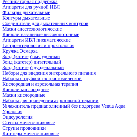
Респираторная поддержка
Аппараты для ручной ИВЛ
Фильтры дыхательные
Контуры дыхательные
Соединители для дыхательных контуров
Маски анестезиологические
Канюли назальные высокопоточные
Аппараты ИВЛ пневматические
Гастроэнтерология и проктология
Кружка Эсмарха
Зонд (катетер) желудочный
Зонд (катетер) питательный
Зонд (катетер) дуоденальный
Наборы для введения энтерального питания
Наборы с трубкой гастростомической
Кислородная и аэрозольная терапия
Канюли кислородные
Маски кислородные
Наборы для проведения аэрозольной терапии
Увлажнитель преднаполненный без подогрева Ventia Aqua
Урология
Эндоурология
Стенты мочеточниковые
Струны проводники
Катетеры мочеточниковые