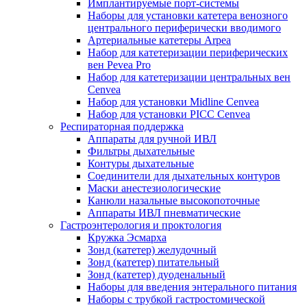
Имплантируемые порт‑системы
Наборы для установки катетера венозного
центрального периферически вводимого
Артериальные катетеры Arpea
Набор для катетеризации периферических
вен Pevea Pro
Набор для катетеризации центральных вен
Cenvea
Набор для установки Midline Cenvea
Набор для установки PICC Cenvea
Респираторная поддержка
Аппараты для ручной ИВЛ
Фильтры дыхательные
Контуры дыхательные
Соединители для дыхательных контуров
Маски анестезиологические
Канюли назальные высокопоточные
Аппараты ИВЛ пневматические
Гастроэнтерология и проктология
Кружка Эсмарха
Зонд (катетер) желудочный
Зонд (катетер) питательный
Зонд (катетер) дуоденальный
Наборы для введения энтерального питания
Наборы с трубкой гастростомической