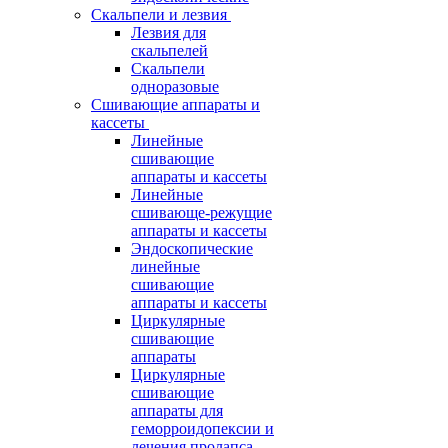
Скальпели и лезвия
Лезвия для
скальпелей
Скальпели
одноразовые
Сшивающие аппараты и
кассеты
Линейные
сшивающие
аппараты и кассеты
Линейные
сшивающе-режущие
аппараты и кассеты
Эндоскопические
линейные
сшивающие
аппараты и кассеты
Циркулярные
сшивающие
аппараты
Циркулярные
сшивающие
аппараты для
геморроидопексии и
лечения пролапса