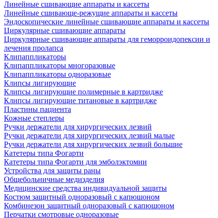
Линейные сшивающие аппараты и кассеты
Линейные сшивающе-режущие аппараты и кассеты
Эндоскопические линейные сшивающие аппараты и кассеты
Циркулярные сшивающие аппараты
Циркулярные сшивающие аппараты для геморроидопексии и
лечения пролапса
Клипаппликаторы
Клипаппликаторы многоразовые
Клипаппликаторы одноразовые
Клипсы лигирующие
Клипсы лигирующие полимерные в картридже
Клипсы лигирующие титановые в картридже
Пластины пациента
Кожные степлеры
Ручки держатели для хирургических лезвий
Ручки держатели для хирургических лезвий малые
Ручки держатели для хирургических лезвий большие
Катетеры типа Фогарти
Катетеры типа Фогарти для эмболэктомии
Устройства для защиты раны
Общебольничные медизделия
Медицинские средства индивидуальной защиты
Костюм защитный одноразовый с капюшоном
Комбинезон защитный одноразовый с капюшоном
Перчатки смотровые одноразовые