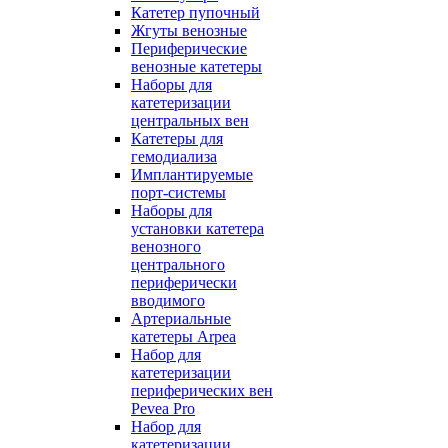
Катетер пупочный
Жгуты венозные
Периферические
венозные катетеры
Наборы для
катетеризации
центральных вен
Катетеры для
гемодиализа
Имплантируемые
порт‑системы
Наборы для
установки катетера
венозного
центрального
периферически
вводимого
Артериальные
катетеры Arpea
Набор для
катетеризации
периферических вен
Pevea Pro
Набор для
катетеризации