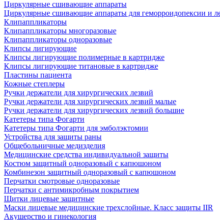
Циркулярные сшивающие аппараты
Циркулярные сшивающие аппараты для геморроидопексии и ле
Клипаппликаторы
Клипаппликаторы многоразовые
Клипаппликаторы одноразовые
Клипсы лигирующие
Клипсы лигирующие полимерные в картридже
Клипсы лигирующие титановые в картридже
Пластины пациента
Кожные степлеры
Ручки держатели для хирургических лезвий
Ручки держатели для хирургических лезвий малые
Ручки держатели для хирургических лезвий большие
Катетеры типа Фогарти
Катетеры типа Фогарти для эмболэктомии
Устройства для защиты раны
Общебольничные медизделия
Медицинские средства индивидуальной защиты
Костюм защитный одноразовый с капюшоном
Комбинезон защитный одноразовый с капюшоном
Перчатки смотровые одноразовые
Перчатки с антимикробным покрытием
Щитки лицевые защитные
Маски лицевые медицинские трехслойные. Класс защиты IIR
Акушерство и гинекология