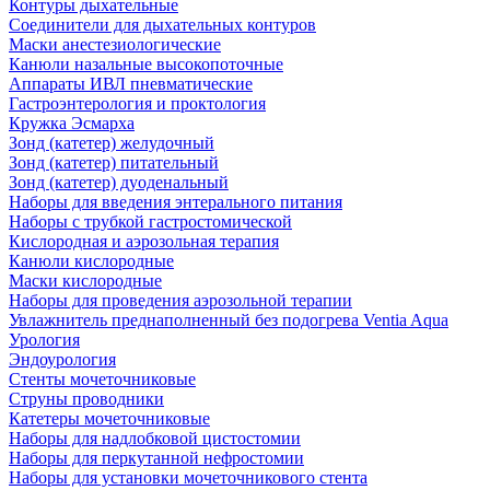
Контуры дыхательные
Соединители для дыхательных контуров
Маски анестезиологические
Канюли назальные высокопоточные
Аппараты ИВЛ пневматические
Гастроэнтерология и проктология
Кружка Эсмарха
Зонд (катетер) желудочный
Зонд (катетер) питательный
Зонд (катетер) дуоденальный
Наборы для введения энтерального питания
Наборы с трубкой гастростомической
Кислородная и аэрозольная терапия
Канюли кислородные
Маски кислородные
Наборы для проведения аэрозольной терапии
Увлажнитель преднаполненный без подогрева Ventia Aqua
Урология
Эндоурология
Стенты мочеточниковые
Струны проводники
Катетеры мочеточниковые
Наборы для надлобковой цистостомии
Наборы для перкутанной нефростомии
Наборы для установки мочеточникового стента