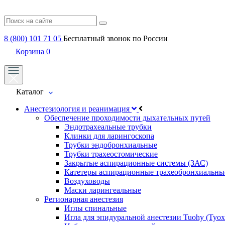
8 (800) 101 71 05
Бесплатный звонок по России
Корзина
0
Каталог
Анестезиология и реанимация
Обеспечение проходимости дыхательных путей
Эндотрахеальные трубки
Клинки для ларингоскопа
Трубки эндобронхиальные
Трубки трахеостомические
Закрытые аспирационные системы (ЗАС)
Катетеры аспирационные трахеобронхиальны
Воздуховоды
Маски ларингеальные
Регионарная анестезия
Иглы спинальные
Игла для эпидуральной анестезии Tuohy (Туох