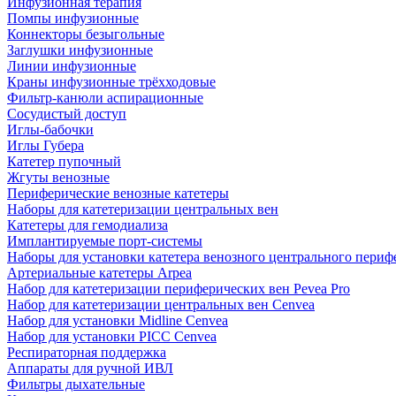
Инфузионная терапия
Помпы инфузионные
Коннекторы безыгольные
Заглушки инфузионные
Линии инфузионные
Краны инфузионные трёхходовые
Фильтр-канюли аспирационные
Сосудистый доступ
Иглы-бабочки
Иглы Губера
Катетер пупочный
Жгуты венозные
Периферические венозные катетеры
Наборы для катетеризации центральных вен
Катетеры для гемодиализа
Имплантируемые порт‑системы
Наборы для установки катетера венозного центрального пери
Артериальные катетеры Arpea
Набор для катетеризации периферических вен Pevea Pro
Набор для катетеризации центральных вен Cenvea
Набор для установки Midline Cenvea
Набор для установки PICC Cenvea
Респираторная поддержка
Аппараты для ручной ИВЛ
Фильтры дыхательные