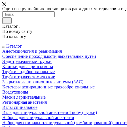
Один из крупнейших поставщиков расходных материалов и из
Каталог
По всему сайту
По каталогу
Каталог
Анестезиология и реанимация
Обеспечение проходимости дыхательных путей
Эндотрахеальные трубки
Клинки для ларингоскопа
Трубки эндобронхиальные
Трубки трахеостомические
Закрытые аспирационные системы (ЗАС)
Катетеры аспирационные трахеобронхиальные
Воздуховоды
Маски ларингеальные
Регионарная анестезия
Иглы спинальные
Игла для эпидуральной анестезии Tuohy (Туохи)
Наборы для эпидуральной анестезии
Набор для спинально-эпидуральной (комбинированной) анесте