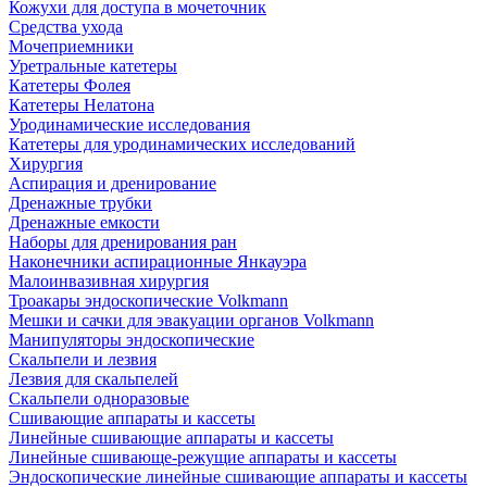
Кожухи для доступа в мочеточник
Средства ухода
Мочеприемники
Уретральные катетеры
Катетеры Фолея
Катетеры Нелатона
Уродинамические исследования
Катетеры для уродинамических исследований
Хирургия
Аспирация и дренирование
Дренажные трубки
Дренажные емкости
Наборы для дренирования ран
Наконечники аспирационные Янкауэра
Малоинвазивная хирургия
Троакары эндоскопические Volkmann
Мешки и сачки для эвакуации органов Volkmann
Манипуляторы эндоскопические
Скальпели и лезвия
Лезвия для скальпелей
Скальпели одноразовые
Сшивающие аппараты и кассеты
Линейные сшивающие аппараты и кассеты
Линейные сшивающе-режущие аппараты и кассеты
Эндоскопические линейные сшивающие аппараты и кассеты