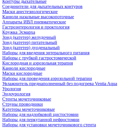
Контуры дыхательные
Соединители для дыхательных контуров
Маски анестезиологические
Канюли назальные высокопоточные
Аппараты ИВЛ пневматические
Гастроэнтерология и проктология
Кружка Эсмарха
Зонд (катетер) желудочный
Зонд (катетер) питательный
Зонд (катетер) дуоденальный
Наборы для введения энтерального питания
Наборы с трубкой гастростомической
Кислородная и аэрозольная терапия
Канюли кислородные
Маски кислородные
Наборы для проведения аэрозольной терапии
Увлажнитель преднаполненный без подогрева Ventia Aqua
Урология
Эндоурология
Стенты мочеточниковые
Струны проводники
Катетеры мочеточниковые
Наборы для надлобковой цистостомии
Наборы для перкутанной нефростомии
Наборы для установки мочеточникового стента