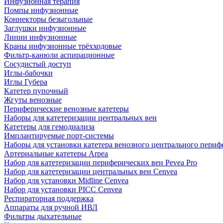
Инфузионная терапия
Помпы инфузионные
Коннекторы безыгольные
Заглушки инфузионные
Линии инфузионные
Краны инфузионные трёхходовые
Фильтр-канюли аспирационные
Сосудистый доступ
Иглы-бабочки
Иглы Губера
Катетер пупочный
Жгуты венозные
Периферические венозные катетеры
Наборы для катетеризации центральных вен
Катетеры для гемодиализа
Имплантируемые порт‑системы
Наборы для установки катетера венозного центрального пери
Артериальные катетеры Arpea
Набор для катетеризации периферических вен Pevea Pro
Набор для катетеризации центральных вен Cenvea
Набор для установки Midline Cenvea
Набор для установки PICC Cenvea
Респираторная поддержка
Аппараты для ручной ИВЛ
Фильтры дыхательные