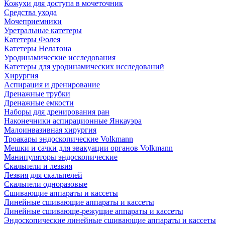
Кожухи для доступа в мочеточник
Средства ухода
Мочеприемники
Уретральные катетеры
Катетеры Фолея
Катетеры Нелатона
Уродинамические исследования
Катетеры для уродинамических исследований
Хирургия
Аспирация и дренирование
Дренажные трубки
Дренажные емкости
Наборы для дренирования ран
Наконечники аспирационные Янкауэра
Малоинвазивная хирургия
Троакары эндоскопические Volkmann
Мешки и сачки для эвакуации органов Volkmann
Манипуляторы эндоскопические
Скальпели и лезвия
Лезвия для скальпелей
Скальпели одноразовые
Сшивающие аппараты и кассеты
Линейные сшивающие аппараты и кассеты
Линейные сшивающе-режущие аппараты и кассеты
Эндоскопические линейные сшивающие аппараты и кассеты