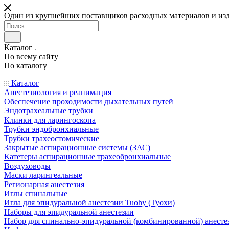
Один из крупнейших поставщиков расходных материалов и из
Каталог
По всему сайту
По каталогу
Каталог
Анестезиология и реанимация
Обеспечение проходимости дыхательных путей
Эндотрахеальные трубки
Клинки для ларингоскопа
Трубки эндобронхиальные
Трубки трахеостомические
Закрытые аспирационные системы (ЗАС)
Катетеры аспирационные трахеобронхиальные
Воздуховоды
Маски ларингеальные
Регионарная анестезия
Иглы спинальные
Игла для эпидуральной анестезии Tuohy (Туохи)
Наборы для эпидуральной анестезии
Набор для спинально-эпидуральной (комбинированной) анесте