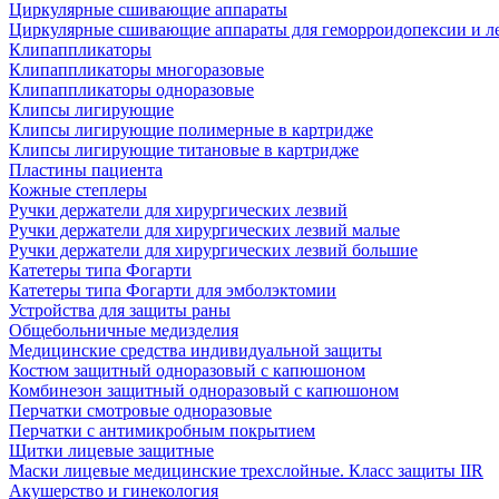
Циркулярные сшивающие аппараты
Циркулярные сшивающие аппараты для геморроидопексии и ле
Клипаппликаторы
Клипаппликаторы многоразовые
Клипаппликаторы одноразовые
Клипсы лигирующие
Клипсы лигирующие полимерные в картридже
Клипсы лигирующие титановые в картридже
Пластины пациента
Кожные степлеры
Ручки держатели для хирургических лезвий
Ручки держатели для хирургических лезвий малые
Ручки держатели для хирургических лезвий большие
Катетеры типа Фогарти
Катетеры типа Фогарти для эмболэктомии
Устройства для защиты раны
Общебольничные медизделия
Медицинские средства индивидуальной защиты
Костюм защитный одноразовый с капюшоном
Комбинезон защитный одноразовый с капюшоном
Перчатки смотровые одноразовые
Перчатки с антимикробным покрытием
Щитки лицевые защитные
Маски лицевые медицинские трехслойные. Класс защиты IIR
Акушерство и гинекология