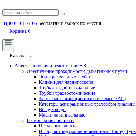
8 (800) 101 71 05
Бесплатный звонок по России
Корзина
0
Каталог
Анестезиология и реанимация
Обеспечение проходимости дыхательных путей
Эндотрахеальные трубки
Клинки для ларингоскопа
Трубки эндобронхиальные
Трубки трахеостомические
Закрытые аспирационные системы (ЗАС)
Катетеры аспирационные трахеобронхиальны
Воздуховоды
Маски ларингеальные
Регионарная анестезия
Иглы спинальные
Игла для эпидуральной анестезии Tuohy (Туох