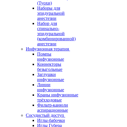
(Туохи)
Наборы для
эпидуральной
анестезии
Набор для
спинально-
эпидуральной
(комбинированной)
анестезии
Инфузионная терапия
Помпы
инфузионные
Коннекторы
безыгольные
Заглушки
инфузионные
Линии
инфузионные
Краны инфузионные
трёхходовые
Фильтр-канюли
аспирационные
Сосудистый доступ
Иглы-бабочки
Иглы Губера