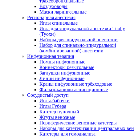
трахеобронхиальные
Воздуховоды
Маски ларингеальные
Регионарная анестезия
Иглы спинальные
Игла для эпидуральной анестезии Tuohy
(Туохи)
Наборы для эпидуральной анестезии
Набор для спинально-эпидуральной
(комбинированной) анестезии
Инфузионная терапия
Помпы инфузионные
Коннекторы безыгольные
Заглушки инфузионные
Линии инфузионные
Краны инфузионные трёхходовые
Фильтр-канюли аспирационные
Сосудистый доступ
Иглы-бабочки
Иглы Губера
Катетер пупочный
Жгуты венозные
Периферические венозные катетеры
Наборы для катетеризации центральных вен
Катетеры для гемодиализа