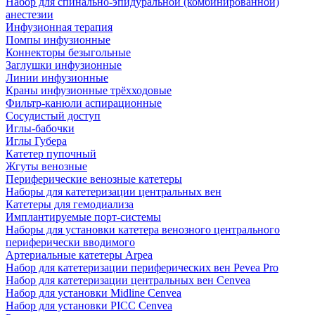
Набор для спинально-эпидуральной (комбинированной)
анестезии
Инфузионная терапия
Помпы инфузионные
Коннекторы безыгольные
Заглушки инфузионные
Линии инфузионные
Краны инфузионные трёхходовые
Фильтр-канюли аспирационные
Сосудистый доступ
Иглы-бабочки
Иглы Губера
Катетер пупочный
Жгуты венозные
Периферические венозные катетеры
Наборы для катетеризации центральных вен
Катетеры для гемодиализа
Имплантируемые порт‑системы
Наборы для установки катетера венозного центрального
периферически вводимого
Артериальные катетеры Arpea
Набор для катетеризации периферических вен Pevea Pro
Набор для катетеризации центральных вен Cenvea
Набор для установки Midline Cenvea
Набор для установки PICC Cenvea