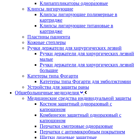
Клипаппликаторы одноразовые
Клипсы лигирующие
Клипсы лигирующие полимерные в
картридже
Клипсы лигирующие титановые в
картридже
Пластины пациента
Кожные степлеры
Ручки держатели для хирургических лезвий
Ручки держатели для хирургических лезвий
малые
Ручки держатели для хирургических лезвий
большие
Катетеры типа Фогарти
Катетеры типа Фогарти для эмболэктомии
Устройства для защиты раны
Общебольничные медизделия
Медицинские средства индивидуальной защиты
Костюм защитный одноразовый с
капюшоном
Комбинезон защитный одноразовый с
капюшоном
Перчатки смотровые одноразовые
Перчатки с антимикробным покрытием
Щитки лицевые защитные