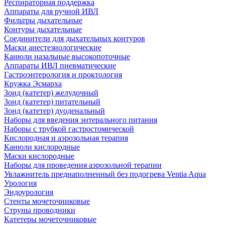
Респираторная поддержка
Аппараты для ручной ИВЛ
Фильтры дыхательные
Контуры дыхательные
Соединители для дыхательных контуров
Маски анестезиологические
Канюли назальные высокопоточные
Аппараты ИВЛ пневматические
Гастроэнтерология и проктология
Кружка Эсмарха
Зонд (катетер) желудочный
Зонд (катетер) питательный
Зонд (катетер) дуоденальный
Наборы для введения энтерального питания
Наборы с трубкой гастростомической
Кислородная и аэрозольная терапия
Канюли кислородные
Маски кислородные
Наборы для проведения аэрозольной терапии
Увлажнитель преднаполненный без подогрева Ventia Aqua
Урология
Эндоурология
Стенты мочеточниковые
Струны проводники
Катетеры мочеточниковые