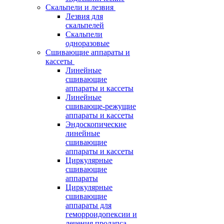
Скальпели и лезвия
Лезвия для
скальпелей
Скальпели
одноразовые
Сшивающие аппараты и
кассеты
Линейные
сшивающие
аппараты и кассеты
Линейные
сшивающе-режущие
аппараты и кассеты
Эндоскопические
линейные
сшивающие
аппараты и кассеты
Циркулярные
сшивающие
аппараты
Циркулярные
сшивающие
аппараты для
геморроидопексии и
лечения пролапса