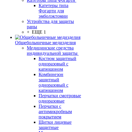
Катетеры типа Фогарти
Катетеры типа
Фогарти для
эмболэктомии
Устройства для защиты
раны
+ ЕЩЕ 1
Общебольничные медизделия
Медицинские средства
индивидуальной защиты
Костюм защитный
одноразовый с
капюшоном
Комбинезон
защитный
одноразовый с
капюшоном
Перчатки смотровые
одноразовые
Перчатки с
антимикробным
покрытием
Щитки лицевые
защитные