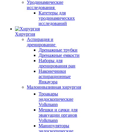
Уродинамические
исследования
Катетеры для
уродинамических
исследований
Хирургия
Аспирация и
дренирование
Дренажные трубки
Дренажные емкости
Наборы для
дренирования ран
Наконечники
аспирационные
Янкауэра
Малоинвазивная хирургия
Троакары
эндоскопические
Volkmann
Мешки и сачки для
эвакуации органов
Volkmann
Манипуляторы
эндоскопические