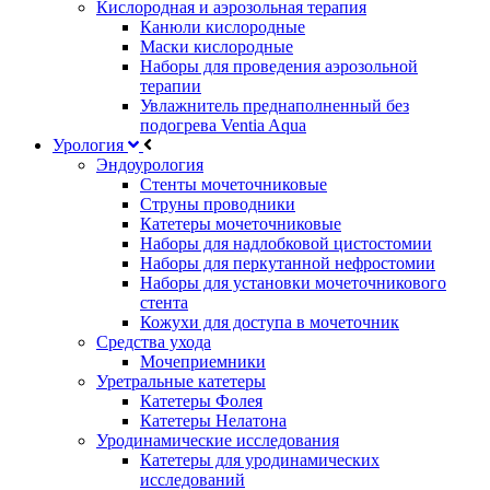
Кислородная и аэрозольная терапия
Канюли кислородные
Маски кислородные
Наборы для проведения аэрозольной
терапии
Увлажнитель преднаполненный без
подогрева Ventia Aqua
Урология
Эндоурология
Стенты мочеточниковые
Струны проводники
Катетеры мочеточниковые
Наборы для надлобковой цистостомии
Наборы для перкутанной нефростомии
Наборы для установки мочеточникового
стента
Кожухи для доступа в мочеточник
Средства ухода
Мочеприемники
Уретральные катетеры
Катетеры Фолея
Катетеры Нелатона
Уродинамические исследования
Катетеры для уродинамических
исследований