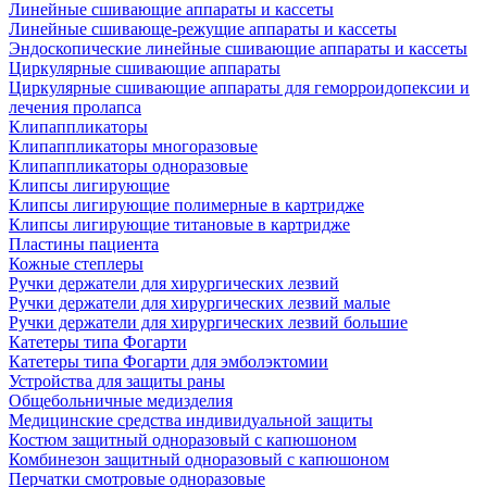
Линейные сшивающие аппараты и кассеты
Линейные сшивающе-режущие аппараты и кассеты
Эндоскопические линейные сшивающие аппараты и кассеты
Циркулярные сшивающие аппараты
Циркулярные сшивающие аппараты для геморроидопексии и
лечения пролапса
Клипаппликаторы
Клипаппликаторы многоразовые
Клипаппликаторы одноразовые
Клипсы лигирующие
Клипсы лигирующие полимерные в картридже
Клипсы лигирующие титановые в картридже
Пластины пациента
Кожные степлеры
Ручки держатели для хирургических лезвий
Ручки держатели для хирургических лезвий малые
Ручки держатели для хирургических лезвий большие
Катетеры типа Фогарти
Катетеры типа Фогарти для эмболэктомии
Устройства для защиты раны
Общебольничные медизделия
Медицинские средства индивидуальной защиты
Костюм защитный одноразовый с капюшоном
Комбинезон защитный одноразовый с капюшоном
Перчатки смотровые одноразовые