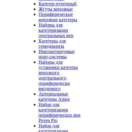
Катетер пупочный
Жгуты венозные
Периферические
венозные катетеры
Наборы для
катетеризации
центральных вен
Катетеры для
гемодиализа
Имплантируемые
порт‑системы
Наборы для
установки катетера
венозного
центрального
периферически
вводимого
Артериальные
катетеры Arpea
Набор для
катетеризации
периферических вен
Pevea Pro
Набор для
катетеризации