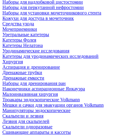
Наборы для надлобковой цистостомии
Наборы для перкутанной нефростомии
Наборы для установки мочеточникового стента
Кожухи для доступа в мочеточник
Средства ухода
Мочеприемники
Уретральные катетеры
Катетеры Фолея
Катетеры Нелатона
Уродинамические исследования
Катетеры для уродинамических исследований
Хирургия
Аспирация и дренирование
Дренажные трубки
Дренажные емкости
Наборы для дренирования ран
Наконечники аспирационные Янкауэра
Малоинвазивная хирургия
Троакары эндоскопические Volkmann
Мешки и сачки для эвакуации органов Volkmann
Манипуляторы эндоскопические
Скальпели и лезвия
Лезвия для скальпелей
Скальпели одноразовые
Сшивающие аппараты и кассеты