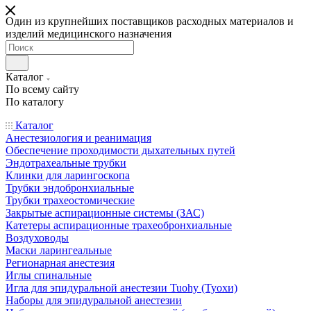
Один из крупнейших поставщиков расходных материалов и
изделий медицинского назначения
Каталог
По всему сайту
По каталогу
Каталог
Анестезиология и реанимация
Обеспечение проходимости дыхательных путей
Эндотрахеальные трубки
Клинки для ларингоскопа
Трубки эндобронхиальные
Трубки трахеостомические
Закрытые аспирационные системы (ЗАС)
Катетеры аспирационные трахеобронхиальные
Воздуховоды
Маски ларингеальные
Регионарная анестезия
Иглы спинальные
Игла для эпидуральной анестезии Tuohy (Туохи)
Наборы для эпидуральной анестезии