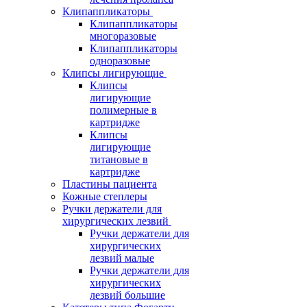
Клипаппликаторы
Клипаппликаторы
многоразовые
Клипаппликаторы
одноразовые
Клипсы лигирующие
Клипсы
лигирующие
полимерные в
картридже
Клипсы
лигирующие
титановые в
картридже
Пластины пациента
Кожные степлеры
Ручки держатели для
хирургических лезвий
Ручки держатели для
хирургических
лезвий малые
Ручки держатели для
хирургических
лезвий большие