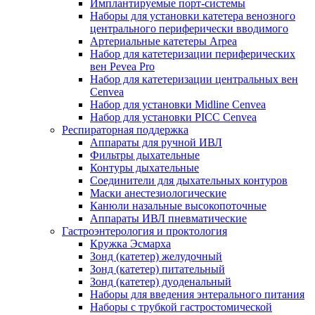
Имплантируемые порт‑системы
Наборы для установки катетера венозного
центрального периферически вводимого
Артериальные катетеры Arpea
Набор для катетеризации периферических
вен Pevea Pro
Набор для катетеризации центральных вен
Cenvea
Набор для установки Midline Cenvea
Набор для установки PICC Cenvea
Респираторная поддержка
Аппараты для ручной ИВЛ
Фильтры дыхательные
Контуры дыхательные
Соединители для дыхательных контуров
Маски анестезиологические
Канюли назальные высокопоточные
Аппараты ИВЛ пневматические
Гастроэнтерология и проктология
Кружка Эсмарха
Зонд (катетер) желудочный
Зонд (катетер) питательный
Зонд (катетер) дуоденальный
Наборы для введения энтерального питания
Наборы с трубкой гастростомической