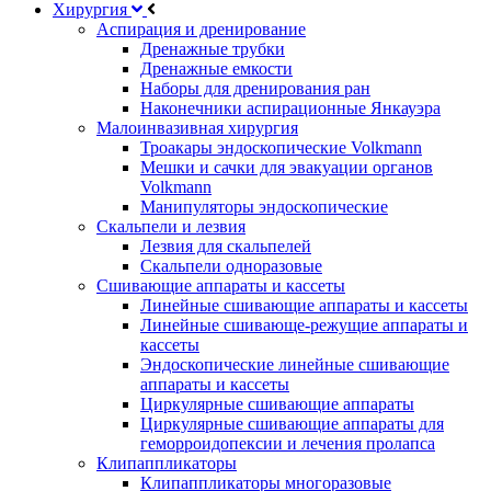
Хирургия
Аспирация и дренирование
Дренажные трубки
Дренажные емкости
Наборы для дренирования ран
Наконечники аспирационные Янкауэра
Малоинвазивная хирургия
Троакары эндоскопические Volkmann
Мешки и сачки для эвакуации органов
Volkmann
Манипуляторы эндоскопические
Скальпели и лезвия
Лезвия для скальпелей
Скальпели одноразовые
Сшивающие аппараты и кассеты
Линейные сшивающие аппараты и кассеты
Линейные сшивающе-режущие аппараты и
кассеты
Эндоскопические линейные сшивающие
аппараты и кассеты
Циркулярные сшивающие аппараты
Циркулярные сшивающие аппараты для
геморроидопексии и лечения пролапса
Клипаппликаторы
Клипаппликаторы многоразовые