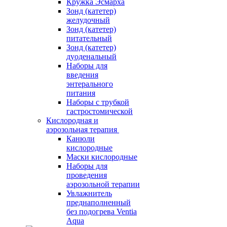
Кружка Эсмарха
Зонд (катетер)
желудочный
Зонд (катетер)
питательный
Зонд (катетер)
дуоденальный
Наборы для
введения
энтерального
питания
Наборы с трубкой
гастростомической
Кислородная и
аэрозольная терапия
Канюли
кислородные
Маски кислородные
Наборы для
проведения
аэрозольной терапии
Увлажнитель
преднаполненный
без подогрева Ventia
Aqua