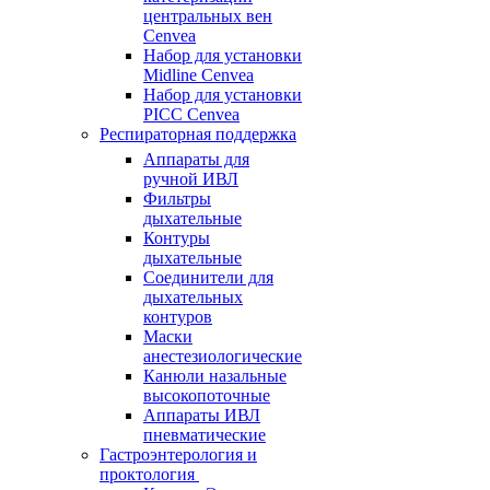
центральных вен
Cenvea
Набор для установки
Midline Cenvea
Набор для установки
PICC Cenvea
Респираторная поддержка
Аппараты для
ручной ИВЛ
Фильтры
дыхательные
Контуры
дыхательные
Соединители для
дыхательных
контуров
Маски
анестезиологические
Канюли назальные
высокопоточные
Аппараты ИВЛ
пневматические
Гастроэнтерология и
проктология