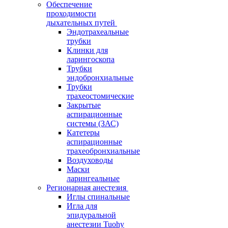
Обеспечение
проходимости
дыхательных путей
Эндотрахеальные
трубки
Клинки для
ларингоскопа
Трубки
эндобронхиальные
Трубки
трахеостомические
Закрытые
аспирационные
системы (ЗАС)
Катетеры
аспирационные
трахеобронхиальные
Воздуховоды
Маски
ларингеальные
Регионарная анестезия
Иглы спинальные
Игла для
эпидуральной
анестезии Tuohy