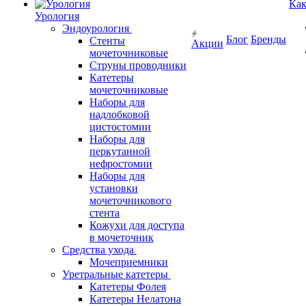
Как
Урология
Эндоурология
Блог
Бренды
Стенты
Акции
мочеточниковые
Струны проводники
Катетеры
мочеточниковые
Наборы для
надлобковой
цистостомии
Наборы для
перкутанной
нефростомии
Наборы для
установки
мочеточникового
стента
Кожухи для доступа
в мочеточник
Средства ухода
Мочеприемники
Уретральные катетеры
Катетеры Фолея
Катетеры Нелатона