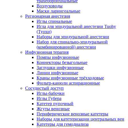
трахеобронхиальные
Воздуховоды
Маски ларингеальные
Регионарная анестезия
Иглы спинальные
Игла для эпидуральной анестезии Tuohy
(Туохи)
Наборы для эпидуральной анестезии
Набор для спинально-эпидуральной
(комбинированной) анестезии
Инфузионная терапия
Помпы инфузионные
Коннекторы безыгольные
Заглушки инфузионные
Линии инфузионные
Краны инфузионные трёхходовые
Фильтр-канюли аспирационные
Сосудистый доступ
Иглы-бабочки
Иглы Губера
Катетер пупочный
Жгуты венозные
Периферические венозные катетеры
Наборы для катетеризации центральных вен
Катетеры для гемодиализа