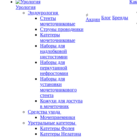
Как
Урология
Эндоурология
Блог
Бренды
Стенты
Акции
мочеточниковые
Струны проводники
Катетеры
мочеточниковые
Наборы для
надлобковой
цистостомии
Наборы для
перкутанной
нефростомии
Наборы для
установки
мочеточникового
стента
Кожухи для доступа
в мочеточник
Средства ухода
Мочеприемники
Уретральные катетеры
Катетеры Фолея
Катетеры Нелатона