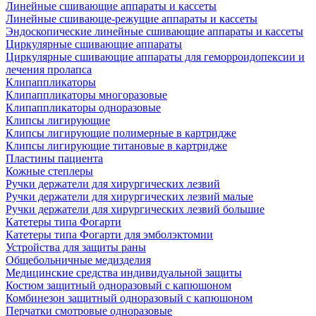
Линейные сшивающие аппараты и кассеты
Линейные сшивающе-режущие аппараты и кассеты
Эндоскопические линейные сшивающие аппараты и кассеты
Циркулярные сшивающие аппараты
Циркулярные сшивающие аппараты для геморроидопексии и
лечения пролапса
Клипаппликаторы
Клипаппликаторы многоразовые
Клипаппликаторы одноразовые
Клипсы лигирующие
Клипсы лигирующие полимерные в картридже
Клипсы лигирующие титановые в картридже
Пластины пациента
Кожные степлеры
Ручки держатели для хирургических лезвий
Ручки держатели для хирургических лезвий малые
Ручки держатели для хирургических лезвий большие
Катетеры типа Фогарти
Катетеры типа Фогарти для эмболэктомии
Устройства для защиты раны
Общебольничные медизделия
Медицинские средства индивидуальной защиты
Костюм защитный одноразовый с капюшоном
Комбинезон защитный одноразовый с капюшоном
Перчатки смотровые одноразовые