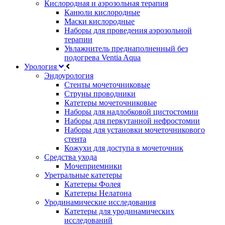
Кислородная и аэрозольная терапия
Канюли кислородные
Маски кислородные
Наборы для проведения аэрозольной
терапии
Увлажнитель преднаполненный без
подогрева Ventia Aqua
Урология
Эндоурология
Стенты мочеточниковые
Струны проводники
Катетеры мочеточниковые
Наборы для надлобковой цистостомии
Наборы для перкутанной нефростомии
Наборы для установки мочеточникового
стента
Кожухи для доступа в мочеточник
Средства ухода
Мочеприемники
Уретральные катетеры
Катетеры Фолея
Катетеры Нелатона
Уродинамические исследования
Катетеры для уродинамических
исследований