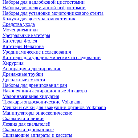
Наборы для надлобковой цистостомии
Наборы для перкутанной нефростомии
Наборы для установки мочеточникового стента
Кожухи для доступа в мочеточник
Средства ухода
Мочеприемники
Уретральные катетеры
Катетеры Фолея
Катетеры Нелатона
Уродинамические исследования
Катетеры для уродинамических исследований
Хирургия
Аспирация и дренирование
Дренажные трубки
Дренажные емкости
Наборы для дренирования ран
Наконечники аспирационные Янкауэра
Малоинвазивная хирургия
Троакары эндоскопические Volkmann
Мешки и сачки для эвакуации органов Volkmann
Манипуляторы эндоскопические
Скальпели и лезвия
Лезвия для скальпелей
Скальпели одноразовые
Сшивающие аппараты и кассеты