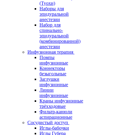
(Туохи)
Наборы для
эпидуральной
анестезии
Набор для
спинально-
эпидуральной
(комбинированной)
анестезии
Инфузионная терапия
Помпы
инфузионные
Коннекторы
безыгольные
Заглушки
инфузионные
Линии
инфузионные
Краны инфузионные
трёхходовые
Фильтр-канюли
аспирационные
Сосудистый доступ
Иглы-бабочки
Иглы Губера