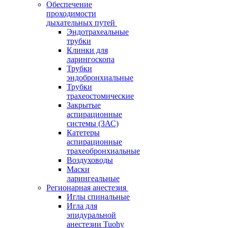
Обеспечение
проходимости
дыхательных путей
Эндотрахеальные
трубки
Клинки для
ларингоскопа
Трубки
эндобронхиальные
Трубки
трахеостомические
Закрытые
аспирационные
системы (ЗАС)
Катетеры
аспирационные
трахеобронхиальные
Воздуховоды
Маски
ларингеальные
Регионарная анестезия
Иглы спинальные
Игла для
эпидуральной
анестезии Tuohy