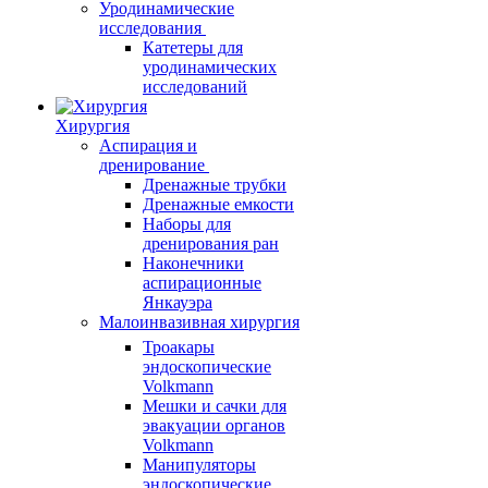
Уродинамические
исследования
Катетеры для
уродинамических
исследований
Хирургия
Аспирация и
дренирование
Дренажные трубки
Дренажные емкости
Наборы для
дренирования ран
Наконечники
аспирационные
Янкауэра
Малоинвазивная хирургия
Троакары
эндоскопические
Volkmann
Мешки и сачки для
эвакуации органов
Volkmann
Манипуляторы
эндоскопические