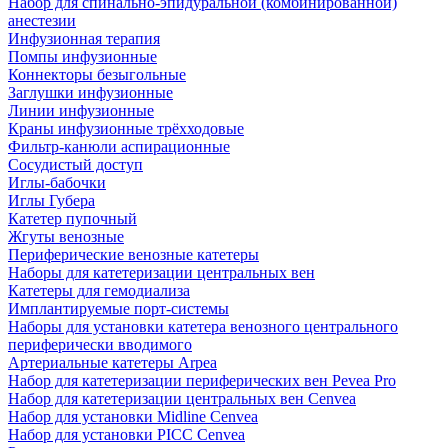
Набор для спинально-эпидуральной (комбинированной)
анестезии
Инфузионная терапия
Помпы инфузионные
Коннекторы безыгольные
Заглушки инфузионные
Линии инфузионные
Краны инфузионные трёхходовые
Фильтр-канюли аспирационные
Сосудистый доступ
Иглы-бабочки
Иглы Губера
Катетер пупочный
Жгуты венозные
Периферические венозные катетеры
Наборы для катетеризации центральных вен
Катетеры для гемодиализа
Имплантируемые порт‑системы
Наборы для установки катетера венозного центрального
периферически вводимого
Артериальные катетеры Arpea
Набор для катетеризации периферических вен Pevea Pro
Набор для катетеризации центральных вен Cenvea
Набор для установки Midline Cenvea
Набор для установки PICC Cenvea