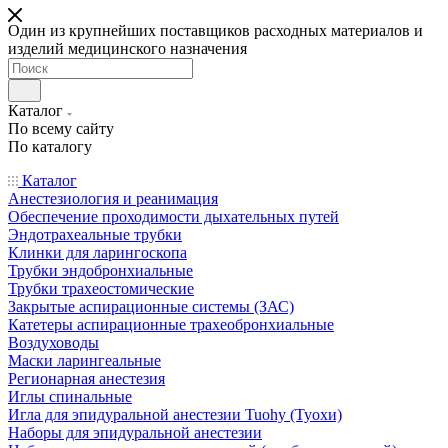
Один из крупнейших поставщиков расходных материалов и
изделий медицинского назначения
Каталог
По всему сайту
По каталогу
Каталог
Анестезиология и реанимация
Обеспечение проходимости дыхательных путей
Эндотрахеальные трубки
Клинки для ларингоскопа
Трубки эндобронхиальные
Трубки трахеостомические
Закрытые аспирационные системы (ЗАС)
Катетеры аспирационные трахеобронхиальные
Воздуховоды
Маски ларингеальные
Регионарная анестезия
Иглы спинальные
Игла для эпидуральной анестезии Tuohy (Туохи)
Наборы для эпидуральной анестезии