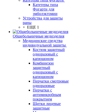
Катетеры типа Фогарти
Катетеры типа
Фогарти для
эмболэктомии
Устройства для защиты
раны
+ ЕЩЕ 1
Общебольничные медизделия
Медицинские средства
индивидуальной защиты
Костюм защитный
одноразовый с
капюшоном
Комбинезон
защитный
одноразовый с
капюшоном
Перчатки смотровые
одноразовые
Перчатки с
антимикробным
покрытием
Щитки лицевые
защитные