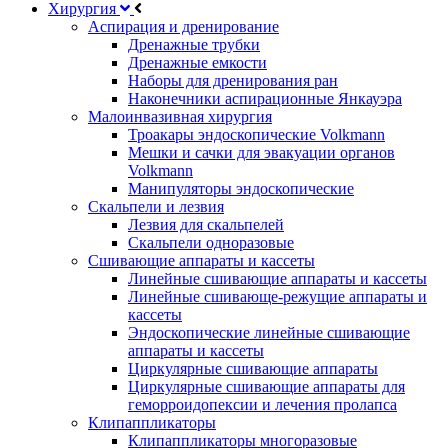
Хирургия
Аспирация и дренирование
Дренажные трубки
Дренажные емкости
Наборы для дренирования ран
Наконечники аспирационные Янкауэра
Малоинвазивная хирургия
Троакары эндоскопические Volkmann
Мешки и сачки для эвакуации органов
Volkmann
Манипуляторы эндоскопические
Скальпели и лезвия
Лезвия для скальпелей
Скальпели одноразовые
Сшивающие аппараты и кассеты
Линейные сшивающие аппараты и кассеты
Линейные сшивающе-режущие аппараты и
кассеты
Эндоскопические линейные сшивающие
аппараты и кассеты
Циркулярные сшивающие аппараты
Циркулярные сшивающие аппараты для
геморроидопексии и лечения пролапса
Клипаппликаторы
Клипаппликаторы многоразовые