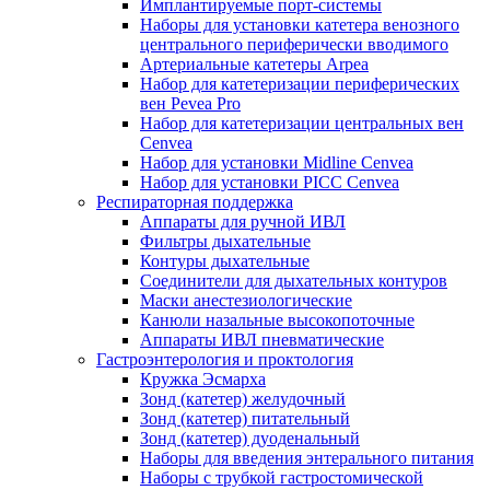
Имплантируемые порт‑системы
Наборы для установки катетера венозного
центрального периферически вводимого
Артериальные катетеры Arpea
Набор для катетеризации периферических
вен Pevea Pro
Набор для катетеризации центральных вен
Cenvea
Набор для установки Midline Cenvea
Набор для установки PICC Cenvea
Респираторная поддержка
Аппараты для ручной ИВЛ
Фильтры дыхательные
Контуры дыхательные
Соединители для дыхательных контуров
Маски анестезиологические
Канюли назальные высокопоточные
Аппараты ИВЛ пневматические
Гастроэнтерология и проктология
Кружка Эсмарха
Зонд (катетер) желудочный
Зонд (катетер) питательный
Зонд (катетер) дуоденальный
Наборы для введения энтерального питания
Наборы с трубкой гастростомической