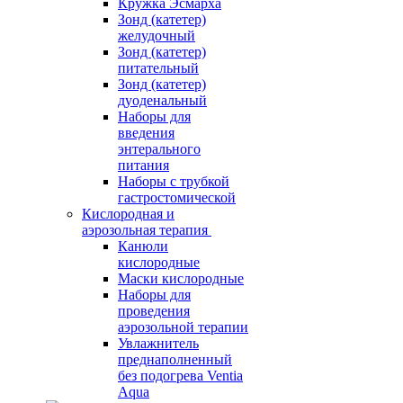
Кружка Эсмарха
Зонд (катетер)
желудочный
Зонд (катетер)
питательный
Зонд (катетер)
дуоденальный
Наборы для
введения
энтерального
питания
Наборы с трубкой
гастростомической
Кислородная и
аэрозольная терапия
Канюли
кислородные
Маски кислородные
Наборы для
проведения
аэрозольной терапии
Увлажнитель
преднаполненный
без подогрева Ventia
Aqua