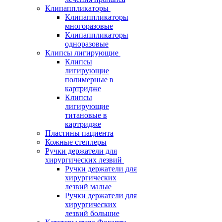
Клипаппликаторы
Клипаппликаторы
многоразовые
Клипаппликаторы
одноразовые
Клипсы лигирующие
Клипсы
лигирующие
полимерные в
картридже
Клипсы
лигирующие
титановые в
картридже
Пластины пациента
Кожные степлеры
Ручки держатели для
хирургических лезвий
Ручки держатели для
хирургических
лезвий малые
Ручки держатели для
хирургических
лезвий большие