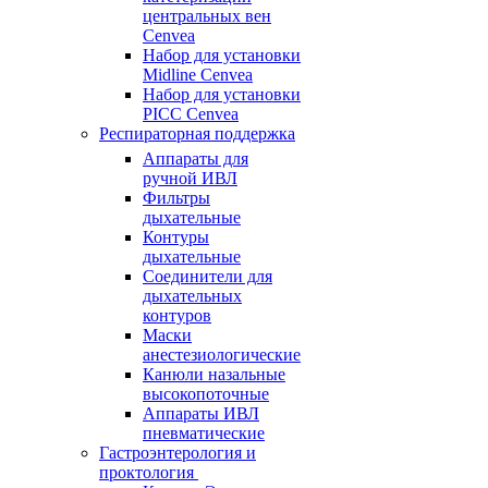
центральных вен
Cenvea
Набор для установки
Midline Cenvea
Набор для установки
PICC Cenvea
Респираторная поддержка
Аппараты для
ручной ИВЛ
Фильтры
дыхательные
Контуры
дыхательные
Соединители для
дыхательных
контуров
Маски
анестезиологические
Канюли назальные
высокопоточные
Аппараты ИВЛ
пневматические
Гастроэнтерология и
проктология