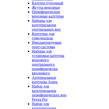
Катетер пупочный
Жгуты венозные
Периферические
венозные катетеры
Наборы для
катетеризации
центральных вен
Катетеры для
гемодиализа
Имплантируемые
порт‑системы
Наборы для
установки катетера
венозного
центрального
периферически
вводимого
Артериальные
катетеры Arpea
Набор для
катетеризации
периферических вен
Pevea Pro
Набор для
катетеризации