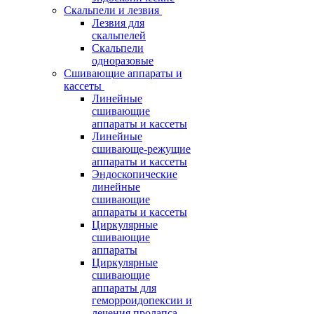
Скальпели и лезвия
Лезвия для
скальпелей
Скальпели
одноразовые
Сшивающие аппараты и
кассеты
Линейные
сшивающие
аппараты и кассеты
Линейные
сшивающе-режущие
аппараты и кассеты
Эндоскопические
линейные
сшивающие
аппараты и кассеты
Циркулярные
сшивающие
аппараты
Циркулярные
сшивающие
аппараты для
геморроидопексии и
лечения пролапса