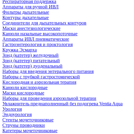
Респираторная поддержка
Аппараты для ручной ИВЛ
Фильтры дыхательные
Контуры дыхательные
Соединители для дыхательных контуров
Маски анестезиологические
Канюли назальные высокопоточные
Аппараты ИВЛ пневматические
Гастроэнтерология и проктология
Кружка Эсмарха
Зонд (катетер) желудочный
Зонд (катетер) питательный
Зонд (катетер) дуоденальный
Наборы для введения энтерального питания
Наборы с трубкой гастростомической
Кислородная и аэрозольная терапия
Канюли кислородные
Маски кислородные
Наборы для проведения аэрозольной терапии
Увлажнитель преднаполненный без подогрева Ventia Aqua
Урология
Эндоурология
Стенты мочеточниковые
Струны проводники
Катетеры мочеточниковые