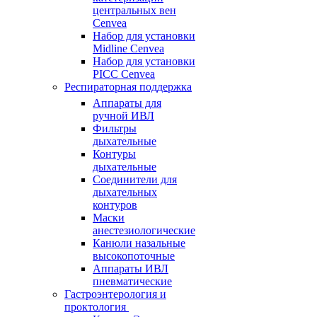
центральных вен
Cenvea
Набор для установки
Midline Cenvea
Набор для установки
PICC Cenvea
Респираторная поддержка
Аппараты для
ручной ИВЛ
Фильтры
дыхательные
Контуры
дыхательные
Соединители для
дыхательных
контуров
Маски
анестезиологические
Канюли назальные
высокопоточные
Аппараты ИВЛ
пневматические
Гастроэнтерология и
проктология