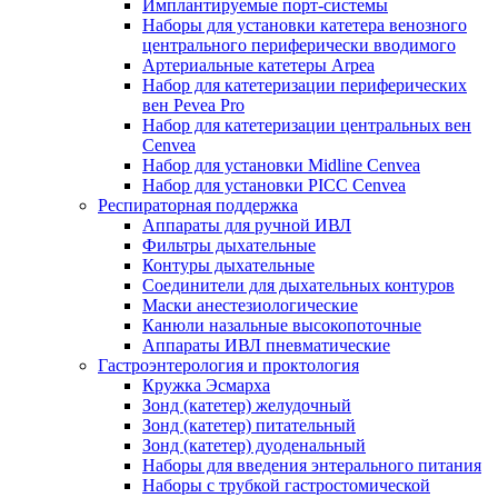
Имплантируемые порт‑системы
Наборы для установки катетера венозного
центрального периферически вводимого
Артериальные катетеры Arpea
Набор для катетеризации периферических
вен Pevea Pro
Набор для катетеризации центральных вен
Cenvea
Набор для установки Midline Cenvea
Набор для установки PICC Cenvea
Респираторная поддержка
Аппараты для ручной ИВЛ
Фильтры дыхательные
Контуры дыхательные
Соединители для дыхательных контуров
Маски анестезиологические
Канюли назальные высокопоточные
Аппараты ИВЛ пневматические
Гастроэнтерология и проктология
Кружка Эсмарха
Зонд (катетер) желудочный
Зонд (катетер) питательный
Зонд (катетер) дуоденальный
Наборы для введения энтерального питания
Наборы с трубкой гастростомической