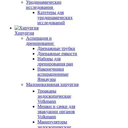
Уродинамические
исследования
Катетеры для
уродинамических
исследований
Хирургия
Аспирация и
дренирование
Дренажные трубки
Дренажные емкости
Наборы для
дренирования ран
Наконечники
аспирационные
Янкауэра
Малоинвазивная хирургия
Троакары
эндоскопические
Volkmann
Мешки и сачки для
эвакуации органов
Volkmann
Манипуляторы
эндоскопические