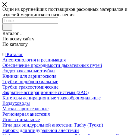
Один из крупнейших поставщиков расходных материалов и
изделий медицинского назначения
Каталог
По всему сайту
По каталогу
Каталог
Анестезиология и реанимация
Обеспечение проходимости дыхательных путей
Эндотрахеальные трубки
Клинки для ларингоскопа
Трубки эндобронхиальные
Трубки трахеостомические
Закрытые аспирационные системы (ЗАС)
Катетеры аспирационные трахеобронхиальные
Воздуховоды
Маски ларингеальные
Регионарная анестезия
Иглы спинальные
Игла для эпидуральной анестезии Tuohy (Туохи)
Наборы для эпидуральной анестезии