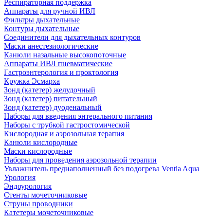
Респираторная поддержка
Аппараты для ручной ИВЛ
Фильтры дыхательные
Контуры дыхательные
Соединители для дыхательных контуров
Маски анестезиологические
Канюли назальные высокопоточные
Аппараты ИВЛ пневматические
Гастроэнтерология и проктология
Кружка Эсмарха
Зонд (катетер) желудочный
Зонд (катетер) питательный
Зонд (катетер) дуоденальный
Наборы для введения энтерального питания
Наборы с трубкой гастростомической
Кислородная и аэрозольная терапия
Канюли кислородные
Маски кислородные
Наборы для проведения аэрозольной терапии
Увлажнитель преднаполненный без подогрева Ventia Aqua
Урология
Эндоурология
Стенты мочеточниковые
Струны проводники
Катетеры мочеточниковые