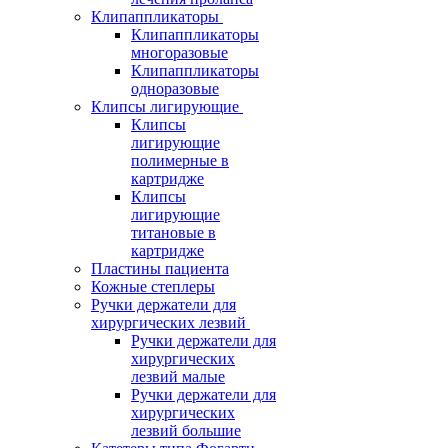
Клипаппликаторы
Клипаппликаторы
многоразовые
Клипаппликаторы
одноразовые
Клипсы лигирующие
Клипсы
лигирующие
полимерные в
картридже
Клипсы
лигирующие
титановые в
картридже
Пластины пациента
Кожные степлеры
Ручки держатели для
хирургических лезвий
Ручки держатели для
хирургических
лезвий малые
Ручки держатели для
хирургических
лезвий большие