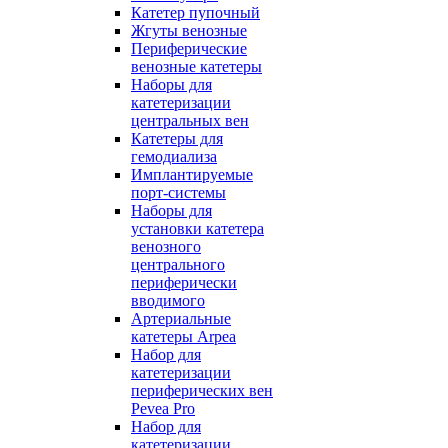
Катетер пупочный
Жгуты венозные
Периферические
венозные катетеры
Наборы для
катетеризации
центральных вен
Катетеры для
гемодиализа
Имплантируемые
порт‑системы
Наборы для
установки катетера
венозного
центрального
периферически
вводимого
Артериальные
катетеры Arpea
Набор для
катетеризации
периферических вен
Pevea Pro
Набор для
катетеризации