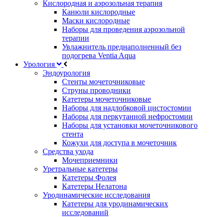
Кислородная и аэрозольная терапия
Канюли кислородные
Маски кислородные
Наборы для проведения аэрозольной
терапии
Увлажнитель преднаполненный без
подогрева Ventia Aqua
Урология
Эндоурология
Стенты мочеточниковые
Струны проводники
Катетеры мочеточниковые
Наборы для надлобковой цистостомии
Наборы для перкутанной нефростомии
Наборы для установки мочеточникового
стента
Кожухи для доступа в мочеточник
Средства ухода
Мочеприемники
Уретральные катетеры
Катетеры Фолея
Катетеры Нелатона
Уродинамические исследования
Катетеры для уродинамических
исследований