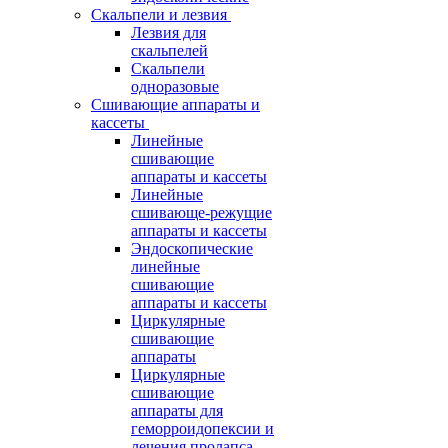
Скальпели и лезвия
Лезвия для
скальпелей
Скальпели
одноразовые
Сшивающие аппараты и
кассеты
Линейные
сшивающие
аппараты и кассеты
Линейные
сшивающе-режущие
аппараты и кассеты
Эндоскопические
линейные
сшивающие
аппараты и кассеты
Циркулярные
сшивающие
аппараты
Циркулярные
сшивающие
аппараты для
геморроидопексии и
лечения пролапса