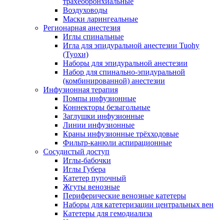
трахеобронхиальные
Воздуховоды
Маски ларингеальные
Регионарная анестезия
Иглы спинальные
Игла для эпидуральной анестезии Tuohy
(Туохи)
Наборы для эпидуральной анестезии
Набор для спинально-эпидуральной
(комбинированной) анестезии
Инфузионная терапия
Помпы инфузионные
Коннекторы безыгольные
Заглушки инфузионные
Линии инфузионные
Краны инфузионные трёхходовые
Фильтр-канюли аспирационные
Сосудистый доступ
Иглы-бабочки
Иглы Губера
Катетер пупочный
Жгуты венозные
Периферические венозные катетеры
Наборы для катетеризации центральных вен
Катетеры для гемодиализа