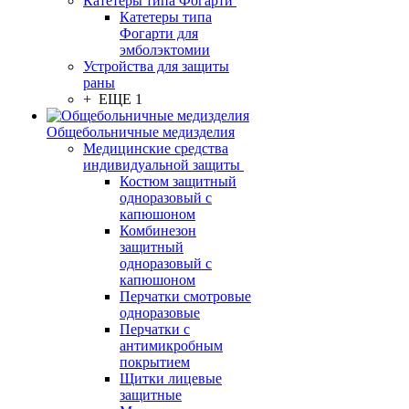
Катетеры типа Фогарти
Катетеры типа
Фогарти для
эмболэктомии
Устройства для защиты
раны
+ ЕЩЕ 1
Общебольничные медизделия
Медицинские средства
индивидуальной защиты
Костюм защитный
одноразовый с
капюшоном
Комбинезон
защитный
одноразовый с
капюшоном
Перчатки смотровые
одноразовые
Перчатки с
антимикробным
покрытием
Щитки лицевые
защитные