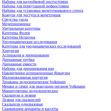
Наборы для надлобковой цистостомии
Наборы для перкутанной нефростомии
Наборы для установки мочеточникового стента
Кожухи для доступа в мочеточник
Средства ухода
Мочеприемники
Уретральные катетеры
Катетеры Фолея
Катетеры Нелатона
Уродинамические исследования
Катетеры для уродинамических исследований
Хирургия
Аспирация и дренирование
Дренажные трубки
Дренажные емкости
Наборы для дренирования ран
Наконечники аспирационные Янкауэра
Малоинвазивная хирургия
Троакары эндоскопические Volkmann
Мешки и сачки для эвакуации органов Volkmann
Манипуляторы эндоскопические
Скальпели и лезвия
Лезвия для скальпелей
Скальпели одноразовые
Сшивающие аппараты и кассеты