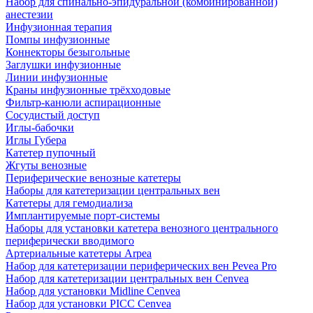
Набор для спинально-эпидуральной (комбинированной)
анестезии
Инфузионная терапия
Помпы инфузионные
Коннекторы безыгольные
Заглушки инфузионные
Линии инфузионные
Краны инфузионные трёхходовые
Фильтр-канюли аспирационные
Сосудистый доступ
Иглы-бабочки
Иглы Губера
Катетер пупочный
Жгуты венозные
Периферические венозные катетеры
Наборы для катетеризации центральных вен
Катетеры для гемодиализа
Имплантируемые порт‑системы
Наборы для установки катетера венозного центрального
периферически вводимого
Артериальные катетеры Arpea
Набор для катетеризации периферических вен Pevea Pro
Набор для катетеризации центральных вен Cenvea
Набор для установки Midline Cenvea
Набор для установки PICC Cenvea