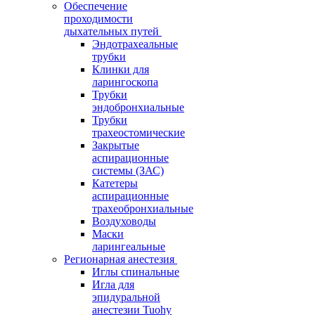
Обеспечение
проходимости
дыхательных путей
Эндотрахеальные
трубки
Клинки для
ларингоскопа
Трубки
эндобронхиальные
Трубки
трахеостомические
Закрытые
аспирационные
системы (ЗАС)
Катетеры
аспирационные
трахеобронхиальные
Воздуховоды
Маски
ларингеальные
Регионарная анестезия
Иглы спинальные
Игла для
эпидуральной
анестезии Tuohy