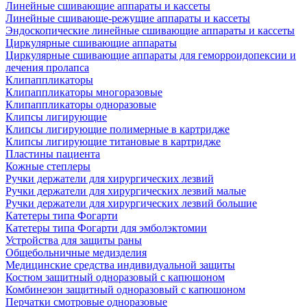
Линейные сшивающие аппараты и кассеты
Линейные сшивающе-режущие аппараты и кассеты
Эндоскопические линейные сшивающие аппараты и кассеты
Циркулярные сшивающие аппараты
Циркулярные сшивающие аппараты для геморроидопексии и
лечения пролапса
Клипаппликаторы
Клипаппликаторы многоразовые
Клипаппликаторы одноразовые
Клипсы лигирующие
Клипсы лигирующие полимерные в картридже
Клипсы лигирующие титановые в картридже
Пластины пациента
Кожные степлеры
Ручки держатели для хирургических лезвий
Ручки держатели для хирургических лезвий малые
Ручки держатели для хирургических лезвий большие
Катетеры типа Фогарти
Катетеры типа Фогарти для эмболэктомии
Устройства для защиты раны
Общебольничные медизделия
Медицинские средства индивидуальной защиты
Костюм защитный одноразовый с капюшоном
Комбинезон защитный одноразовый с капюшоном
Перчатки смотровые одноразовые