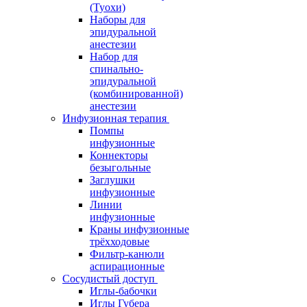
(Туохи)
Наборы для
эпидуральной
анестезии
Набор для
спинально-
эпидуральной
(комбинированной)
анестезии
Инфузионная терапия
Помпы
инфузионные
Коннекторы
безыгольные
Заглушки
инфузионные
Линии
инфузионные
Краны инфузионные
трёхходовые
Фильтр-канюли
аспирационные
Сосудистый доступ
Иглы-бабочки
Иглы Губера