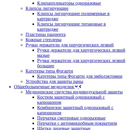
Клипаппликаторы одноразовые
Клипсы лигирующие
Клипсы лигирующие полимерные в
картридже
Клипсы лигирующие титановые в
картридже
Пластины пациента
Кожные степлеры
Ручки держатели для хирургических лезвий
Ручки держатели для хирургических лезвий
малые
Ручки держатели для хирургических лезвий
большие
Катетеры типа Фогарти
Катетеры типа Фогарти для эмболэктомии
Устройства для защиты раны
Общебольничные медизделия
Медицинские средства индивидуальной защиты
Костюм защитный одноразовый с
капюшоном
Комбинезон защитный одноразовый с
капюшоном
Перчатки смотровые одноразовые
Перчатки с антимикробным покрытием
Щитки лицевые защитные