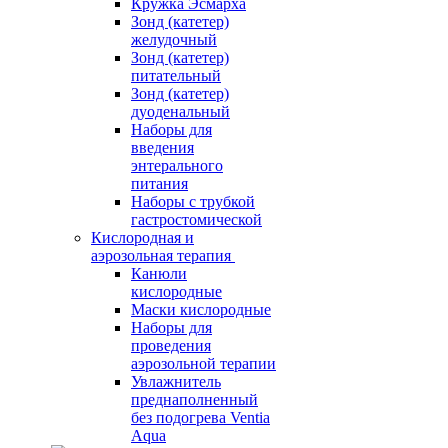
Кружка Эсмарха
Зонд (катетер)
желудочный
Зонд (катетер)
питательный
Зонд (катетер)
дуоденальный
Наборы для
введения
энтерального
питания
Наборы с трубкой
гастростомической
Кислородная и
аэрозольная терапия
Канюли
кислородные
Маски кислородные
Наборы для
проведения
аэрозольной терапии
Увлажнитель
преднаполненный
без подогрева Ventia
Aqua