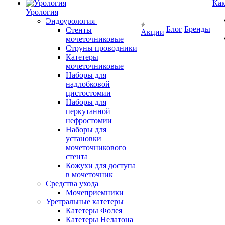
Как
Урология
Эндоурология
Блог
Бренды
Стенты
Акции
мочеточниковые
Струны проводники
Катетеры
мочеточниковые
Наборы для
надлобковой
цистостомии
Наборы для
перкутанной
нефростомии
Наборы для
установки
мочеточникового
стента
Кожухи для доступа
в мочеточник
Средства ухода
Мочеприемники
Уретральные катетеры
Катетеры Фолея
Катетеры Нелатона