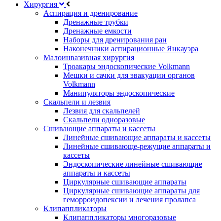
Хирургия
Аспирация и дренирование
Дренажные трубки
Дренажные емкости
Наборы для дренирования ран
Наконечники аспирационные Янкауэра
Малоинвазивная хирургия
Троакары эндоскопические Volkmann
Мешки и сачки для эвакуации органов
Volkmann
Манипуляторы эндоскопические
Скальпели и лезвия
Лезвия для скальпелей
Скальпели одноразовые
Сшивающие аппараты и кассеты
Линейные сшивающие аппараты и кассеты
Линейные сшивающе-режущие аппараты и
кассеты
Эндоскопические линейные сшивающие
аппараты и кассеты
Циркулярные сшивающие аппараты
Циркулярные сшивающие аппараты для
геморроидопексии и лечения пролапса
Клипаппликаторы
Клипаппликаторы многоразовые