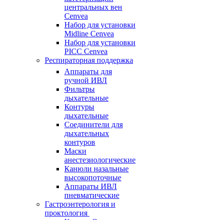
центральных вен
Cenvea
Набор для установки
Midline Cenvea
Набор для установки
PICC Cenvea
Респираторная поддержка
Аппараты для
ручной ИВЛ
Фильтры
дыхательные
Контуры
дыхательные
Соединители для
дыхательных
контуров
Маски
анестезиологические
Канюли назальные
высокопоточные
Аппараты ИВЛ
пневматические
Гастроэнтерология и
проктология