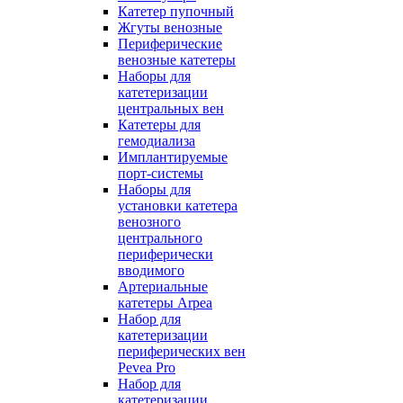
Катетер пупочный
Жгуты венозные
Периферические
венозные катетеры
Наборы для
катетеризации
центральных вен
Катетеры для
гемодиализа
Имплантируемые
порт‑системы
Наборы для
установки катетера
венозного
центрального
периферически
вводимого
Артериальные
катетеры Arpea
Набор для
катетеризации
периферических вен
Pevea Pro
Набор для
катетеризации