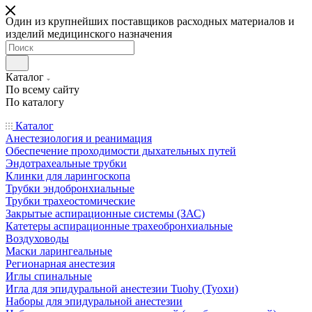
Один из крупнейших поставщиков расходных материалов и
изделий медицинского назначения
Каталог
По всему сайту
По каталогу
Каталог
Анестезиология и реанимация
Обеспечение проходимости дыхательных путей
Эндотрахеальные трубки
Клинки для ларингоскопа
Трубки эндобронхиальные
Трубки трахеостомические
Закрытые аспирационные системы (ЗАС)
Катетеры аспирационные трахеобронхиальные
Воздуховоды
Маски ларингеальные
Регионарная анестезия
Иглы спинальные
Игла для эпидуральной анестезии Tuohy (Туохи)
Наборы для эпидуральной анестезии