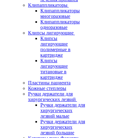
Клипаппликаторы
Клипаппликаторы
многоразовые
Клипаппликаторы
одноразовые
Клипсы лигирующие
Клипсы
лигирующие
полимерные в
картридже
Клипсы
лигирующие
титановые в
картридже
Пластины пациента
Кожные степлеры
Ручки держатели для
хирургических лезвий
Ручки держатели для
хирургических
лезвий малые
Ручки держатели для
хирургических
лезвий большие