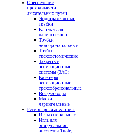
Обеспечение
проходимости
дыхательных путей
Эндотрахеальные
трубки
Клинки для
ларингоскопа
Трубки
эндобронхиальные
Трубки
трахеостомические
Закрытые
аспирационные
системы (ЗАС)
Катетеры
аспирационные
трахеобронхиальные
Воздуховоды
Маски
ларингеальные
Регионарная анестезия
Иглы спинальные
Игла для
эпидуральной
анестезии Tuohy