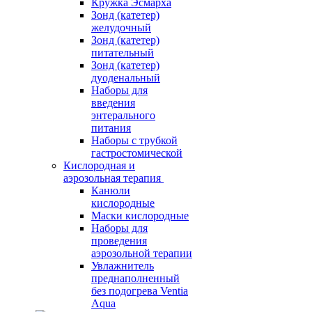
Кружка Эсмарха
Зонд (катетер)
желудочный
Зонд (катетер)
питательный
Зонд (катетер)
дуоденальный
Наборы для
введения
энтерального
питания
Наборы с трубкой
гастростомической
Кислородная и
аэрозольная терапия
Канюли
кислородные
Маски кислородные
Наборы для
проведения
аэрозольной терапии
Увлажнитель
преднаполненный
без подогрева Ventia
Aqua