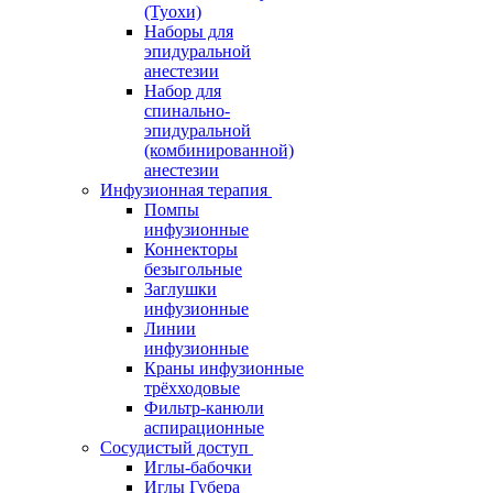
(Туохи)
Наборы для
эпидуральной
анестезии
Набор для
спинально-
эпидуральной
(комбинированной)
анестезии
Инфузионная терапия
Помпы
инфузионные
Коннекторы
безыгольные
Заглушки
инфузионные
Линии
инфузионные
Краны инфузионные
трёхходовые
Фильтр-канюли
аспирационные
Сосудистый доступ
Иглы-бабочки
Иглы Губера