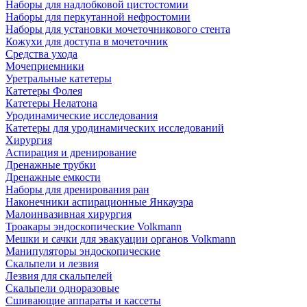
Наборы для надлобковой цистостомии
Наборы для перкутанной нефростомии
Наборы для установки мочеточникового стента
Кожухи для доступа в мочеточник
Средства ухода
Мочеприемники
Уретральные катетеры
Катетеры Фолея
Катетеры Нелатона
Уродинамические исследования
Катетеры для уродинамических исследований
Хирургия
Аспирация и дренирование
Дренажные трубки
Дренажные емкости
Наборы для дренирования ран
Наконечники аспирационные Янкауэра
Малоинвазивная хирургия
Троакары эндоскопические Volkmann
Мешки и сачки для эвакуации органов Volkmann
Манипуляторы эндоскопические
Скальпели и лезвия
Лезвия для скальпелей
Скальпели одноразовые
Сшивающие аппараты и кассеты