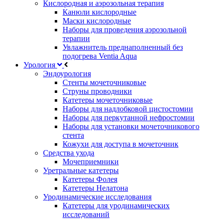
Кислородная и аэрозольная терапия
Канюли кислородные
Маски кислородные
Наборы для проведения аэрозольной
терапии
Увлажнитель преднаполненный без
подогрева Ventia Aqua
Урология
Эндоурология
Стенты мочеточниковые
Струны проводники
Катетеры мочеточниковые
Наборы для надлобковой цистостомии
Наборы для перкутанной нефростомии
Наборы для установки мочеточникового
стента
Кожухи для доступа в мочеточник
Средства ухода
Мочеприемники
Уретральные катетеры
Катетеры Фолея
Катетеры Нелатона
Уродинамические исследования
Катетеры для уродинамических
исследований