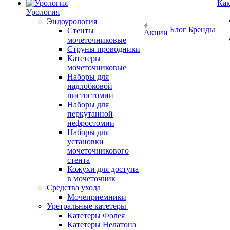
Как
Урология
Эндоурология
Блог
Бренды
Стенты
Акции
мочеточниковые
Струны проводники
Катетеры
мочеточниковые
Наборы для
надлобковой
цистостомии
Наборы для
перкутанной
нефростомии
Наборы для
установки
мочеточникового
стента
Кожухи для доступа
в мочеточник
Средства ухода
Мочеприемники
Уретральные катетеры
Катетеры Фолея
Катетеры Нелатона