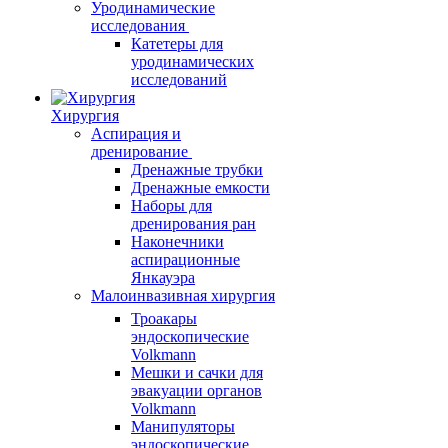
Уродинамические
исследования
Катетеры для
уродинамических
исследований
Хирургия
Аспирация и
дренирование
Дренажные трубки
Дренажные емкости
Наборы для
дренирования ран
Наконечники
аспирационные
Янкауэра
Малоинвазивная хирургия
Троакары
эндоскопические
Volkmann
Мешки и сачки для
эвакуации органов
Volkmann
Манипуляторы
эндоскопические