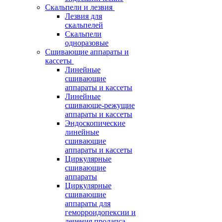
Скальпели и лезвия
Лезвия для
скальпелей
Скальпели
одноразовые
Сшивающие аппараты и
кассеты
Линейные
сшивающие
аппараты и кассеты
Линейные
сшивающе-режущие
аппараты и кассеты
Эндоскопические
линейные
сшивающие
аппараты и кассеты
Циркулярные
сшивающие
аппараты
Циркулярные
сшивающие
аппараты для
геморроидопексии и
лечения пролапса