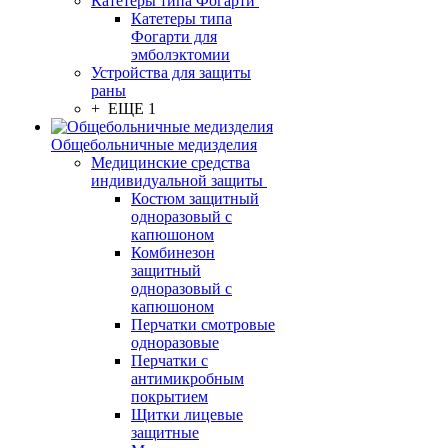
Катетеры типа Фогарти
Катетеры типа
Фогарти для
эмболэктомии
Устройства для защиты
раны
+ ЕЩЕ 1
Общебольничные медизделия
Медицинские средства
индивидуальной защиты
Костюм защитный
одноразовый с
капюшоном
Комбинезон
защитный
одноразовый с
капюшоном
Перчатки смотровые
одноразовые
Перчатки с
антимикробным
покрытием
Щитки лицевые
защитные