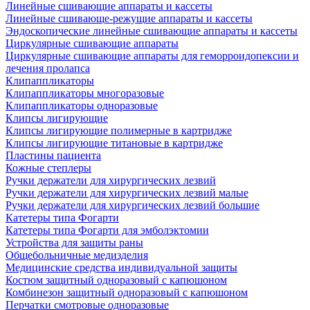
Линейные сшивающие аппараты и кассеты
Линейные сшивающе-режущие аппараты и кассеты
Эндоскопические линейные сшивающие аппараты и кассеты
Циркулярные сшивающие аппараты
Циркулярные сшивающие аппараты для геморроидопексии и
лечения пролапса
Клипаппликаторы
Клипаппликаторы многоразовые
Клипаппликаторы одноразовые
Клипсы лигирующие
Клипсы лигирующие полимерные в картридже
Клипсы лигирующие титановые в картридже
Пластины пациента
Кожные степлеры
Ручки держатели для хирургических лезвий
Ручки держатели для хирургических лезвий малые
Ручки держатели для хирургических лезвий большие
Катетеры типа Фогарти
Катетеры типа Фогарти для эмболэктомии
Устройства для защиты раны
Общебольничные медизделия
Медицинские средства индивидуальной защиты
Костюм защитный одноразовый с капюшоном
Комбинезон защитный одноразовый с капюшоном
Перчатки смотровые одноразовые