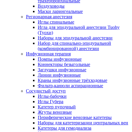
трахеобронхиальные
Воздуховоды
Маски ларингеальные
Регионарная анестезия
Иглы спинальные
Игла для эпидуральной анестезии Tuohy
(Туохи)
Наборы для эпидуральной анестезии
Набор для спинально-эпидуральной
(комбинированной) анестезии
Инфузионная терапия
Помпы инфузионные
Коннекторы безыгольные
Заглушки инфузионные
Линии инфузионные
Краны инфузионные трёхходовые
Фильтр-канюли аспирационные
Сосудистый доступ
Иглы-бабочки
Иглы Губера
Катетер пупочный
Жгуты венозные
Периферические венозные катетеры
Наборы для катетеризации центральных вен
Катетеры для гемодиализа