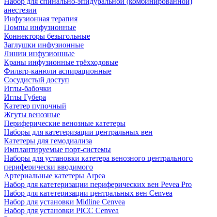
Набор для спинально-эпидуральной (комбинированной)
анестезии
Инфузионная терапия
Помпы инфузионные
Коннекторы безыгольные
Заглушки инфузионные
Линии инфузионные
Краны инфузионные трёхходовые
Фильтр-канюли аспирационные
Сосудистый доступ
Иглы-бабочки
Иглы Губера
Катетер пупочный
Жгуты венозные
Периферические венозные катетеры
Наборы для катетеризации центральных вен
Катетеры для гемодиализа
Имплантируемые порт‑системы
Наборы для установки катетера венозного центрального
периферически вводимого
Артериальные катетеры Arpea
Набор для катетеризации периферических вен Pevea Pro
Набор для катетеризации центральных вен Cenvea
Набор для установки Midline Cenvea
Набор для установки PICC Cenvea