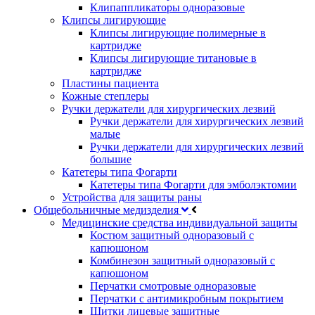
Клипаппликаторы одноразовые
Клипсы лигирующие
Клипсы лигирующие полимерные в
картридже
Клипсы лигирующие титановые в
картридже
Пластины пациента
Кожные степлеры
Ручки держатели для хирургических лезвий
Ручки держатели для хирургических лезвий
малые
Ручки держатели для хирургических лезвий
большие
Катетеры типа Фогарти
Катетеры типа Фогарти для эмболэктомии
Устройства для защиты раны
Общебольничные медизделия
Медицинские средства индивидуальной защиты
Костюм защитный одноразовый с
капюшоном
Комбинезон защитный одноразовый с
капюшоном
Перчатки смотровые одноразовые
Перчатки с антимикробным покрытием
Щитки лицевые защитные