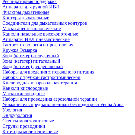
Респираторная поддержка
Аппараты для ручной ИВЛ
Фильтры дыхательные
Контуры дыхательные
Соединители для дыхательных контуров
Маски анестезиологические
Канюли назальные высокопоточные
Аппараты ИВЛ пневматические
Гастроэнтерология и проктология
Кружка Эсмарха
Зонд (катетер) желудочный
Зонд (катетер) питательный
Зонд (катетер) дуоденальный
Наборы для введения энтерального питания
Наборы с трубкой гастростомической
Кислородная и аэрозольная терапия
Канюли кислородные
Маски кислородные
Наборы для проведения аэрозольной терапии
Увлажнитель преднаполненный без подогрева Ventia Aqua
Урология
Эндоурология
Стенты мочеточниковые
Струны проводники
Катетеры мочеточниковые