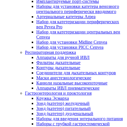
Имплантируемые порт‑системы
Наборы для установки катетера венозного
центрального периферически вводимого
Артериальные катетеры Arpea
Набор для катетеризации периферических
вен Pevea Pro
Набор для катетеризации центральных вен
Cenvea
Набор для установки Midline Cenvea
Набор для установки PICC Cenvea
Респираторная поддержка
Аппараты для ручной ИВЛ
Фильтры дыхательные
Контуры дыхательные
Соединители для дыхательных контуров
Маски анестезиологические
Канюли назальные высокопоточные
Аппараты ИВЛ пневматические
Гастроэнтерология и проктология
Кружка Эсмарха
Зонд (катетер) желудочный
Зонд (катетер) питательный
Зонд (катетер) дуоденальный
Наборы для введения энтерального питания
Наборы с трубкой гастростомической