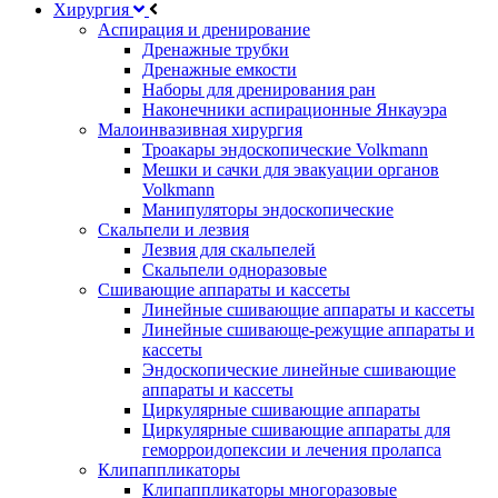
Хирургия
Аспирация и дренирование
Дренажные трубки
Дренажные емкости
Наборы для дренирования ран
Наконечники аспирационные Янкауэра
Малоинвазивная хирургия
Троакары эндоскопические Volkmann
Мешки и сачки для эвакуации органов
Volkmann
Манипуляторы эндоскопические
Скальпели и лезвия
Лезвия для скальпелей
Скальпели одноразовые
Сшивающие аппараты и кассеты
Линейные сшивающие аппараты и кассеты
Линейные сшивающе-режущие аппараты и
кассеты
Эндоскопические линейные сшивающие
аппараты и кассеты
Циркулярные сшивающие аппараты
Циркулярные сшивающие аппараты для
геморроидопексии и лечения пролапса
Клипаппликаторы
Клипаппликаторы многоразовые