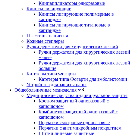
Клипаппликаторы одноразовые
Клипсы лигирующие
Клипсы лигирующие полимерные в
картридже
Клипсы лигирующие титановые в
картридже
Пластины пациента
Кожные степлеры
Ручки держатели для хирургических лезвий
Ручки держатели для хирургических лезвий
малые
Ручки держатели для хирургических лезвий
большие
Катетеры типа Фогарти
Катетеры типа Фогарти для эмболэктомии
Устройства для защиты раны
Общебольничные медизделия
Медицинские средства индивидуальной защиты
Костюм защитный одноразовый с
капюшоном
Комбинезон защитный одноразовый с
капюшоном
Перчатки смотровые одноразовые
Перчатки с антимикробным покрытием
Щитки лицевые защитные