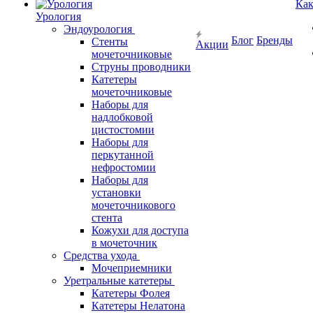
Как
Урология
Эндоурология
Блог
Бренды
Стенты
Акции
мочеточниковые
Струны проводники
Катетеры
мочеточниковые
Наборы для
надлобковой
цистостомии
Наборы для
перкутанной
нефростомии
Наборы для
установки
мочеточникового
стента
Кожухи для доступа
в мочеточник
Средства ухода
Мочеприемники
Уретральные катетеры
Катетеры Фолея
Катетеры Нелатона