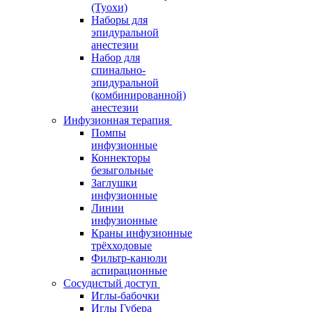
(Туохи)
Наборы для
эпидуральной
анестезии
Набор для
спинально-
эпидуральной
(комбинированной)
анестезии
Инфузионная терапия
Помпы
инфузионные
Коннекторы
безыгольные
Заглушки
инфузионные
Линии
инфузионные
Краны инфузионные
трёхходовые
Фильтр-канюли
аспирационные
Сосудистый доступ
Иглы-бабочки
Иглы Губера