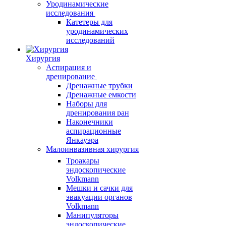
Уродинамические
исследования
Катетеры для
уродинамических
исследований
Хирургия
Аспирация и
дренирование
Дренажные трубки
Дренажные емкости
Наборы для
дренирования ран
Наконечники
аспирационные
Янкауэра
Малоинвазивная хирургия
Троакары
эндоскопические
Volkmann
Мешки и сачки для
эвакуации органов
Volkmann
Манипуляторы
эндоскопические