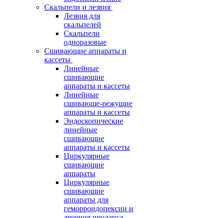
Скальпели и лезвия
Лезвия для
скальпелей
Скальпели
одноразовые
Сшивающие аппараты и
кассеты
Линейные
сшивающие
аппараты и кассеты
Линейные
сшивающе-режущие
аппараты и кассеты
Эндоскопические
линейные
сшивающие
аппараты и кассеты
Циркулярные
сшивающие
аппараты
Циркулярные
сшивающие
аппараты для
геморроидопексии и
лечения пролапса