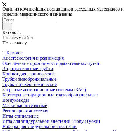
Один из крупнейших поставщиков расходных материалов и
изделий медицинского назначения
Каталог
По всему сайту
По каталогу
Каталог
Анестезиология и реанимация
Обеспечение проходимости дыхательных путей
Эндотрахеальные трубки
Клинки для ларингоскопа
Трубки эндобронхиальные
Трубки трахеостомические
Закрытые аспирационные системы (ЗАС)
Катетеры аспирационные трахеобронхиальные
Воздуховоды
Маски ларингеальные
Регионарная анестезия
Иглы спинальные
Игла для эпидуральной анестезии Tuohy (Туохи)
Наборы для эпидуральной анестезии