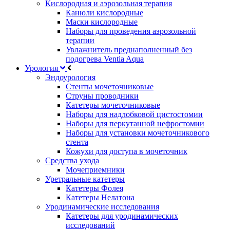
Кислородная и аэрозольная терапия
Канюли кислородные
Маски кислородные
Наборы для проведения аэрозольной
терапии
Увлажнитель преднаполненный без
подогрева Ventia Aqua
Урология
Эндоурология
Стенты мочеточниковые
Струны проводники
Катетеры мочеточниковые
Наборы для надлобковой цистостомии
Наборы для перкутанной нефростомии
Наборы для установки мочеточникового
стента
Кожухи для доступа в мочеточник
Средства ухода
Мочеприемники
Уретральные катетеры
Катетеры Фолея
Катетеры Нелатона
Уродинамические исследования
Катетеры для уродинамических
исследований