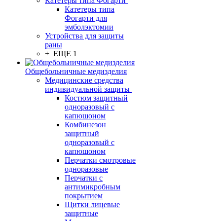
Катетеры типа Фогарти
Катетеры типа
Фогарти для
эмболэктомии
Устройства для защиты
раны
+ ЕЩЕ 1
Общебольничные медизделия
Медицинские средства
индивидуальной защиты
Костюм защитный
одноразовый с
капюшоном
Комбинезон
защитный
одноразовый с
капюшоном
Перчатки смотровые
одноразовые
Перчатки с
антимикробным
покрытием
Щитки лицевые
защитные