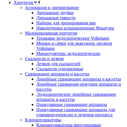
Хирургия
Аспирация и дренирование
Дренажные трубки
Дренажные емкости
Наборы для дренирования ран
Наконечники аспирационные Янкауэра
Малоинвазивная хирургия
Троакары эндоскопические Volkmann
Мешки и сачки для эвакуации органов
Volkmann
Манипуляторы эндоскопические
Скальпели и лезвия
Лезвия для скальпелей
Скальпели одноразовые
Сшивающие аппараты и кассеты
Линейные сшивающие аппараты и кассеты
Линейные сшивающе-режущие аппараты и
кассеты
Эндоскопические линейные сшивающие
аппараты и кассеты
Циркулярные сшивающие аппараты
Циркулярные сшивающие аппараты для
геморроидопексии и лечения пролапса
Клипаппликаторы
Клипаппликаторы многоразовые