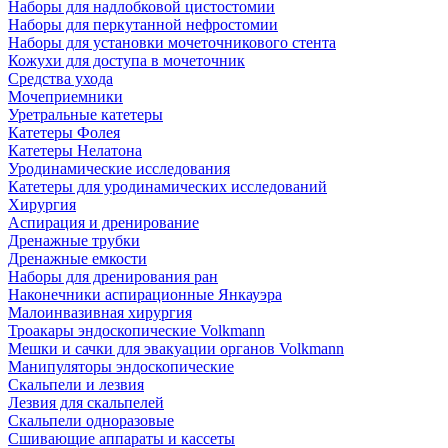
Наборы для надлобковой цистостомии
Наборы для перкутанной нефростомии
Наборы для установки мочеточникового стента
Кожухи для доступа в мочеточник
Средства ухода
Мочеприемники
Уретральные катетеры
Катетеры Фолея
Катетеры Нелатона
Уродинамические исследования
Катетеры для уродинамических исследований
Хирургия
Аспирация и дренирование
Дренажные трубки
Дренажные емкости
Наборы для дренирования ран
Наконечники аспирационные Янкауэра
Малоинвазивная хирургия
Троакары эндоскопические Volkmann
Мешки и сачки для эвакуации органов Volkmann
Манипуляторы эндоскопические
Скальпели и лезвия
Лезвия для скальпелей
Скальпели одноразовые
Сшивающие аппараты и кассеты