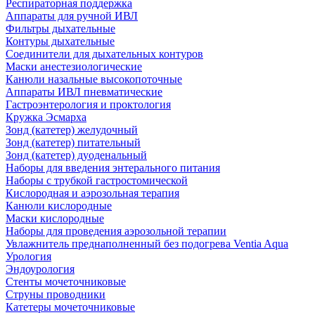
Респираторная поддержка
Аппараты для ручной ИВЛ
Фильтры дыхательные
Контуры дыхательные
Соединители для дыхательных контуров
Маски анестезиологические
Канюли назальные высокопоточные
Аппараты ИВЛ пневматические
Гастроэнтерология и проктология
Кружка Эсмарха
Зонд (катетер) желудочный
Зонд (катетер) питательный
Зонд (катетер) дуоденальный
Наборы для введения энтерального питания
Наборы с трубкой гастростомической
Кислородная и аэрозольная терапия
Канюли кислородные
Маски кислородные
Наборы для проведения аэрозольной терапии
Увлажнитель преднаполненный без подогрева Ventia Aqua
Урология
Эндоурология
Стенты мочеточниковые
Струны проводники
Катетеры мочеточниковые