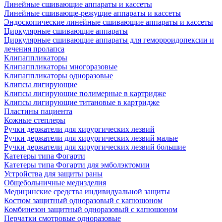
Линейные сшивающие аппараты и кассеты
Линейные сшивающе-режущие аппараты и кассеты
Эндоскопические линейные сшивающие аппараты и кассеты
Циркулярные сшивающие аппараты
Циркулярные сшивающие аппараты для геморроидопексии и
лечения пролапса
Клипаппликаторы
Клипаппликаторы многоразовые
Клипаппликаторы одноразовые
Клипсы лигирующие
Клипсы лигирующие полимерные в картридже
Клипсы лигирующие титановые в картридже
Пластины пациента
Кожные степлеры
Ручки держатели для хирургических лезвий
Ручки держатели для хирургических лезвий малые
Ручки держатели для хирургических лезвий большие
Катетеры типа Фогарти
Катетеры типа Фогарти для эмболэктомии
Устройства для защиты раны
Общебольничные медизделия
Медицинские средства индивидуальной защиты
Костюм защитный одноразовый с капюшоном
Комбинезон защитный одноразовый с капюшоном
Перчатки смотровые одноразовые