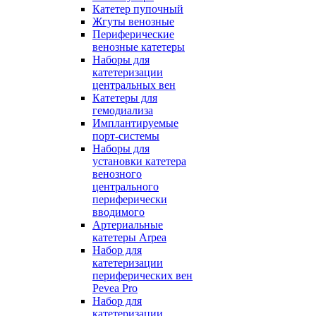
Катетер пупочный
Жгуты венозные
Периферические
венозные катетеры
Наборы для
катетеризации
центральных вен
Катетеры для
гемодиализа
Имплантируемые
порт‑системы
Наборы для
установки катетера
венозного
центрального
периферически
вводимого
Артериальные
катетеры Arpea
Набор для
катетеризации
периферических вен
Pevea Pro
Набор для
катетеризации