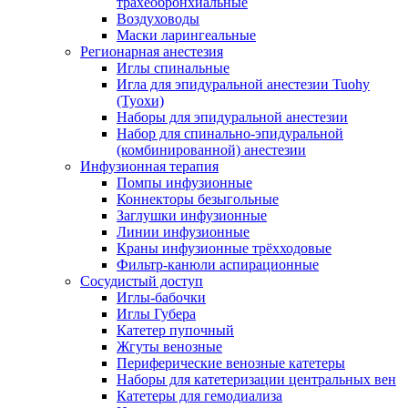
трахеобронхиальные
Воздуховоды
Маски ларингеальные
Регионарная анестезия
Иглы спинальные
Игла для эпидуральной анестезии Tuohy
(Туохи)
Наборы для эпидуральной анестезии
Набор для спинально-эпидуральной
(комбинированной) анестезии
Инфузионная терапия
Помпы инфузионные
Коннекторы безыгольные
Заглушки инфузионные
Линии инфузионные
Краны инфузионные трёхходовые
Фильтр-канюли аспирационные
Сосудистый доступ
Иглы-бабочки
Иглы Губера
Катетер пупочный
Жгуты венозные
Периферические венозные катетеры
Наборы для катетеризации центральных вен
Катетеры для гемодиализа