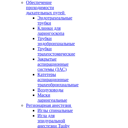
Обеспечение
проходимости
дыхательных путей
Эндотрахеальные
трубки
Клинки для
ларингоскопа
Трубки
эндобронхиальные
Трубки
трахеостомические
Закрытые
аспирационные
системы (ЗАС)
Катетеры
аспирационные
трахеобронхиальные
Воздуховоды
Маски
ларингеальные
Регионарная анестезия
Иглы спинальные
Игла для
эпидуральной
анестезии Tuohy