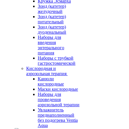
Кружка Эсмарха
Зонд (катетер)
желудочный
Зонд (катетер)
питательный
Зонд (катетер)
дуоденальный
Наборы для
введения
энтерального
питания
Наборы с трубкой
гастростомической
Кислородная и
аэрозольная терапия
Канюли
кислородные
Маски кислородные
Наборы для
проведения
аэрозольной терапии
Увлажнитель
преднаполненный
без подогрева Ventia
Aqua