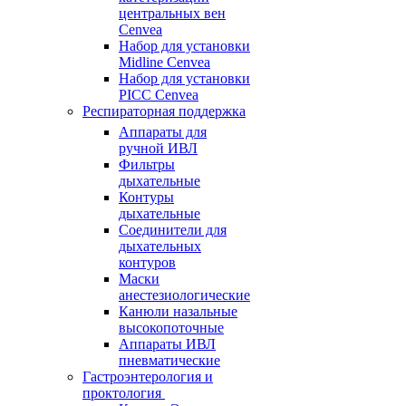
центральных вен
Cenvea
Набор для установки
Midline Cenvea
Набор для установки
PICC Cenvea
Респираторная поддержка
Аппараты для
ручной ИВЛ
Фильтры
дыхательные
Контуры
дыхательные
Соединители для
дыхательных
контуров
Маски
анестезиологические
Канюли назальные
высокопоточные
Аппараты ИВЛ
пневматические
Гастроэнтерология и
проктология