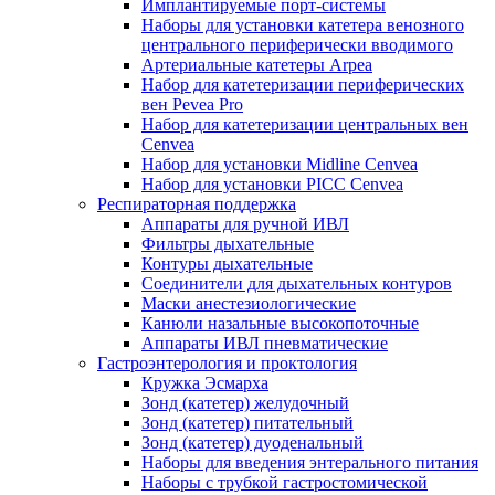
Имплантируемые порт‑системы
Наборы для установки катетера венозного
центрального периферически вводимого
Артериальные катетеры Arpea
Набор для катетеризации периферических
вен Pevea Pro
Набор для катетеризации центральных вен
Cenvea
Набор для установки Midline Cenvea
Набор для установки PICC Cenvea
Респираторная поддержка
Аппараты для ручной ИВЛ
Фильтры дыхательные
Контуры дыхательные
Соединители для дыхательных контуров
Маски анестезиологические
Канюли назальные высокопоточные
Аппараты ИВЛ пневматические
Гастроэнтерология и проктология
Кружка Эсмарха
Зонд (катетер) желудочный
Зонд (катетер) питательный
Зонд (катетер) дуоденальный
Наборы для введения энтерального питания
Наборы с трубкой гастростомической