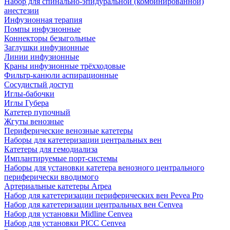
Набор для спинально-эпидуральной (комбинированной)
анестезии
Инфузионная терапия
Помпы инфузионные
Коннекторы безыгольные
Заглушки инфузионные
Линии инфузионные
Краны инфузионные трёхходовые
Фильтр-канюли аспирационные
Сосудистый доступ
Иглы-бабочки
Иглы Губера
Катетер пупочный
Жгуты венозные
Периферические венозные катетеры
Наборы для катетеризации центральных вен
Катетеры для гемодиализа
Имплантируемые порт‑системы
Наборы для установки катетера венозного центрального
периферически вводимого
Артериальные катетеры Arpea
Набор для катетеризации периферических вен Pevea Pro
Набор для катетеризации центральных вен Cenvea
Набор для установки Midline Cenvea
Набор для установки PICC Cenvea