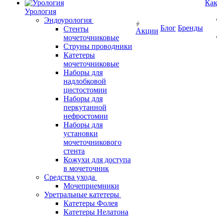
Как
Урология
Эндоурология
Блог
Бренды
Стенты
Акции
мочеточниковые
Струны проводники
Катетеры
мочеточниковые
Наборы для
надлобковой
цистостомии
Наборы для
перкутанной
нефростомии
Наборы для
установки
мочеточникового
стента
Кожухи для доступа
в мочеточник
Средства ухода
Мочеприемники
Уретральные катетеры
Катетеры Фолея
Катетеры Нелатона