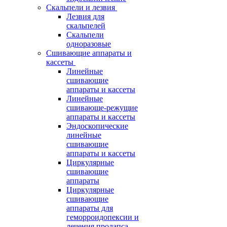
Скальпели и лезвия
Лезвия для
скальпелей
Скальпели
одноразовые
Сшивающие аппараты и
кассеты
Линейные
сшивающие
аппараты и кассеты
Линейные
сшивающе-режущие
аппараты и кассеты
Эндоскопические
линейные
сшивающие
аппараты и кассеты
Циркулярные
сшивающие
аппараты
Циркулярные
сшивающие
аппараты для
геморроидопексии и
лечения пролапса