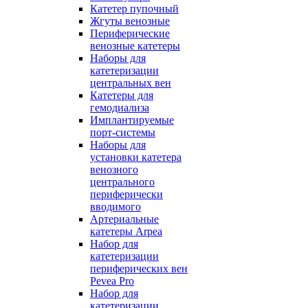
Катетер пупочный
Жгуты венозные
Периферические
венозные катетеры
Наборы для
катетеризации
центральных вен
Катетеры для
гемодиализа
Имплантируемые
порт‑системы
Наборы для
установки катетера
венозного
центрального
периферически
вводимого
Артериальные
катетеры Arpea
Набор для
катетеризации
периферических вен
Pevea Pro
Набор для
катетеризации