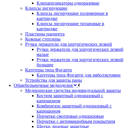
Клипаппликаторы одноразовые
Клипсы лигирующие
Клипсы лигирующие полимерные в
картридже
Клипсы лигирующие титановые в
картридже
Пластины пациента
Кожные степлеры
Ручки держатели для хирургических лезвий
Ручки держатели для хирургических лезвий
малые
Ручки держатели для хирургических лезвий
большие
Катетеры типа Фогарти
Катетеры типа Фогарти для эмболэктомии
Устройства для защиты раны
Общебольничные медизделия
Медицинские средства индивидуальной защиты
Костюм защитный одноразовый с
капюшоном
Комбинезон защитный одноразовый с
капюшоном
Перчатки смотровые одноразовые
Перчатки с антимикробным покрытием
Щитки лицевые защитные