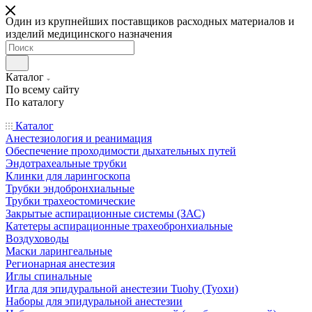
Один из крупнейших поставщиков расходных материалов и
изделий медицинского назначения
Каталог
По всему сайту
По каталогу
Каталог
Анестезиология и реанимация
Обеспечение проходимости дыхательных путей
Эндотрахеальные трубки
Клинки для ларингоскопа
Трубки эндобронхиальные
Трубки трахеостомические
Закрытые аспирационные системы (ЗАС)
Катетеры аспирационные трахеобронхиальные
Воздуховоды
Маски ларингеальные
Регионарная анестезия
Иглы спинальные
Игла для эпидуральной анестезии Tuohy (Туохи)
Наборы для эпидуральной анестезии