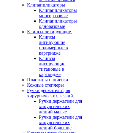
Клипаппликаторы
Клипаппликаторы
многоразовые
Клипаппликаторы
одноразовые
Клипсы лигирующие
Клипсы
лигирующие
полимерные в
картридже
Клипсы
лигирующие
титановые в
картридже
Пластины пациента
Кожные степлеры
Ручки держатели для
хирургических лезвий
Ручки держатели для
хирургических
лезвий малые
Ручки держатели для
хирургических
лезвий большие