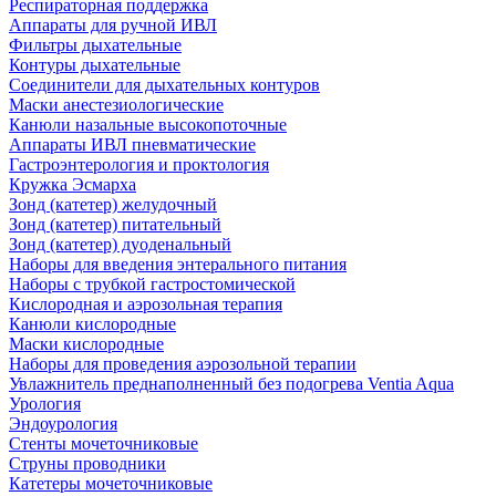
Респираторная поддержка
Аппараты для ручной ИВЛ
Фильтры дыхательные
Контуры дыхательные
Соединители для дыхательных контуров
Маски анестезиологические
Канюли назальные высокопоточные
Аппараты ИВЛ пневматические
Гастроэнтерология и проктология
Кружка Эсмарха
Зонд (катетер) желудочный
Зонд (катетер) питательный
Зонд (катетер) дуоденальный
Наборы для введения энтерального питания
Наборы с трубкой гастростомической
Кислородная и аэрозольная терапия
Канюли кислородные
Маски кислородные
Наборы для проведения аэрозольной терапии
Увлажнитель преднаполненный без подогрева Ventia Aqua
Урология
Эндоурология
Стенты мочеточниковые
Струны проводники
Катетеры мочеточниковые