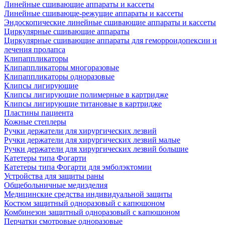
Линейные сшивающие аппараты и кассеты
Линейные сшивающе-режущие аппараты и кассеты
Эндоскопические линейные сшивающие аппараты и кассеты
Циркулярные сшивающие аппараты
Циркулярные сшивающие аппараты для геморроидопексии и
лечения пролапса
Клипаппликаторы
Клипаппликаторы многоразовые
Клипаппликаторы одноразовые
Клипсы лигирующие
Клипсы лигирующие полимерные в картридже
Клипсы лигирующие титановые в картридже
Пластины пациента
Кожные степлеры
Ручки держатели для хирургических лезвий
Ручки держатели для хирургических лезвий малые
Ручки держатели для хирургических лезвий большие
Катетеры типа Фогарти
Катетеры типа Фогарти для эмболэктомии
Устройства для защиты раны
Общебольничные медизделия
Медицинские средства индивидуальной защиты
Костюм защитный одноразовый с капюшоном
Комбинезон защитный одноразовый с капюшоном
Перчатки смотровые одноразовые