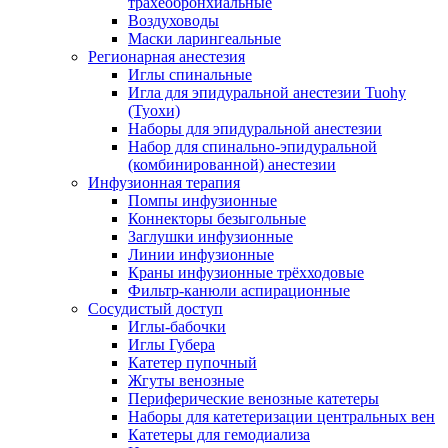
трахеобронхиальные
Воздуховоды
Маски ларингеальные
Регионарная анестезия
Иглы спинальные
Игла для эпидуральной анестезии Tuohy
(Туохи)
Наборы для эпидуральной анестезии
Набор для спинально-эпидуральной
(комбинированной) анестезии
Инфузионная терапия
Помпы инфузионные
Коннекторы безыгольные
Заглушки инфузионные
Линии инфузионные
Краны инфузионные трёхходовые
Фильтр-канюли аспирационные
Сосудистый доступ
Иглы-бабочки
Иглы Губера
Катетер пупочный
Жгуты венозные
Периферические венозные катетеры
Наборы для катетеризации центральных вен
Катетеры для гемодиализа