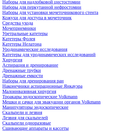
Наборы для надлобковой цистостомии
Наборы для перкутанной нефростомии
Наборы для установки мочеточникового стента
Кожухи для доступа в мочеточник
Средства ухода
Мочеприемники
Уретральные катетеры
Катетеры Фолея
Катетеры Нелатона
Уродинамические исследования
Катетеры для уродинамических исследований
Хирургия
Аспирация и дренирование
Дренажные трубки
Дренажные емкости
Наборы для дренирования ран
Наконечники аспирационные Янкауэра
Малоинвазивная хирургия
Троакары эндоскопические Volkmann
Мешки и сачки для эвакуации органов Volkmann
Манипуляторы эндоскопические
Скальпели и лезвия
Лезвия для скальпелей
Скальпели одноразовые
Сшивающие аппараты и кассеты