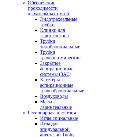
Обеспечение
проходимости
дыхательных путей
Эндотрахеальные
трубки
Клинки для
ларингоскопа
Трубки
эндобронхиальные
Трубки
трахеостомические
Закрытые
аспирационные
системы (ЗАС)
Катетеры
аспирационные
трахеобронхиальные
Воздуховоды
Маски
ларингеальные
Регионарная анестезия
Иглы спинальные
Игла для
эпидуральной
анестезии Tuohy