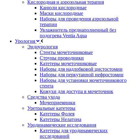
Кислородная и аэрозольная терапия
Канюли кислородные
Маски кислородные
Наборы для проведения аэрозольной
терапии
Увлажнитель преднаполненный без
подогрева Ventia Aqua
Урология
Эндоурология
Стенты мочеточниковые
Струны проводники
Катетеры мочеточниковые
Наборы для надлобковой цистостомии
Наборы для перкутанной нефростомии
Наборы для установки мочеточникового
стента
Кожухи для доступа в мочеточник
Средства ухода
Мочеприемники
Уретральные катетеры
Катетеры Фолея
Катетеры Нелатона
Уродинамические исследования
Катетеры для уродинамических
исследований