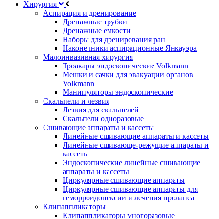
Хирургия
Аспирация и дренирование
Дренажные трубки
Дренажные емкости
Наборы для дренирования ран
Наконечники аспирационные Янкауэра
Малоинвазивная хирургия
Троакары эндоскопические Volkmann
Мешки и сачки для эвакуации органов
Volkmann
Манипуляторы эндоскопические
Скальпели и лезвия
Лезвия для скальпелей
Скальпели одноразовые
Сшивающие аппараты и кассеты
Линейные сшивающие аппараты и кассеты
Линейные сшивающе-режущие аппараты и
кассеты
Эндоскопические линейные сшивающие
аппараты и кассеты
Циркулярные сшивающие аппараты
Циркулярные сшивающие аппараты для
геморроидопексии и лечения пролапса
Клипаппликаторы
Клипаппликаторы многоразовые