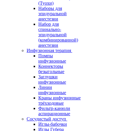
(Туохи)
Наборы для
эпидуральной
анестезии
Набор для
спинально-
эпидуральной
(комбинированной)
анестезии
Инфузионная терапия
Помпы
инфузионные
Коннекторы
безыгольные
Заглушки
инфузионные
Линии
инфузионные
Краны инфузионные
трёхходовые
Фильтр-канюли
аспирационные
Сосудистый доступ
Иглы-бабочки
Иглы Губера