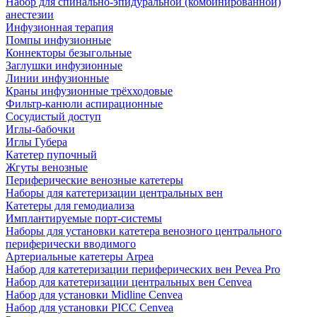
Набор для спинально-эпидуральной (комбинированной)
анестезии
Инфузионная терапия
Помпы инфузионные
Коннекторы безыгольные
Заглушки инфузионные
Линии инфузионные
Краны инфузионные трёхходовые
Фильтр-канюли аспирационные
Сосудистый доступ
Иглы-бабочки
Иглы Губера
Катетер пупочный
Жгуты венозные
Периферические венозные катетеры
Наборы для катетеризации центральных вен
Катетеры для гемодиализа
Имплантируемые порт‑системы
Наборы для установки катетера венозного центрального
периферически вводимого
Артериальные катетеры Arpea
Набор для катетеризации периферических вен Pevea Pro
Набор для катетеризации центральных вен Cenvea
Набор для установки Midline Cenvea
Набор для установки PICC Cenvea