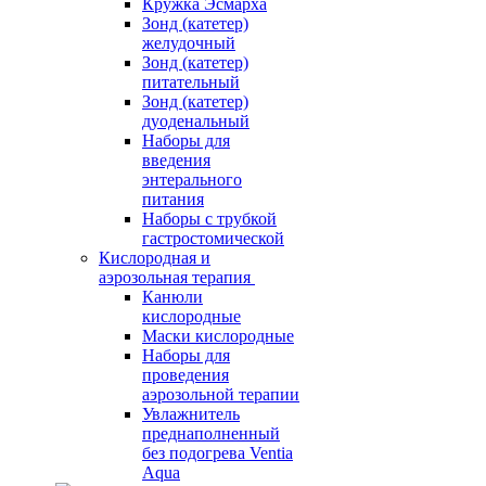
Кружка Эсмарха
Зонд (катетер)
желудочный
Зонд (катетер)
питательный
Зонд (катетер)
дуоденальный
Наборы для
введения
энтерального
питания
Наборы с трубкой
гастростомической
Кислородная и
аэрозольная терапия
Канюли
кислородные
Маски кислородные
Наборы для
проведения
аэрозольной терапии
Увлажнитель
преднаполненный
без подогрева Ventia
Aqua