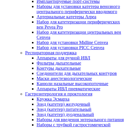
Имплантируемые порт‑системы
Наборы для установки катетера венозного
центрального периферически вводимого
Артериальные катетеры Arpea
Набор для катетеризации периферических
вен Pevea Pro
Набор для катетеризации центральных вен
Cenvea
Набор для установки Midline Cenvea
Набор для установки PICC Cenvea
Респираторная поддержка
Аппараты для ручной ИВЛ
Фильтры дыхательные
Контуры дыхательные
Соединители для дыхательных контуров
Маски анестезиологические
Канюли назальные высокопоточные
Аппараты ИВЛ пневматические
Гастроэнтерология и проктология
Кружка Эсмарха
Зонд (катетер) желудочный
Зонд (катетер) питательный
Зонд (катетер) дуоденальный
Наборы для введения энтерального питания
Наборы с трубкой гастростомической