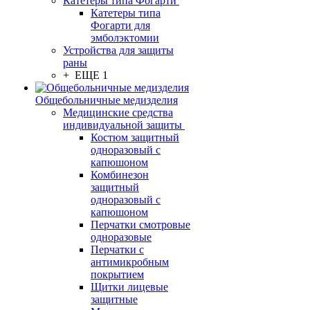
Катетеры типа Фогарти
Катетеры типа
Фогарти для
эмболэктомии
Устройства для защиты
раны
+ ЕЩЕ 1
Общебольничные медизделия
Медицинские средства
индивидуальной защиты
Костюм защитный
одноразовый с
капюшоном
Комбинезон
защитный
одноразовый с
капюшоном
Перчатки смотровые
одноразовые
Перчатки с
антимикробным
покрытием
Щитки лицевые
защитные