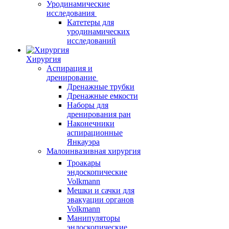
Уродинамические
исследования
Катетеры для
уродинамических
исследований
Хирургия
Аспирация и
дренирование
Дренажные трубки
Дренажные емкости
Наборы для
дренирования ран
Наконечники
аспирационные
Янкауэра
Малоинвазивная хирургия
Троакары
эндоскопические
Volkmann
Мешки и сачки для
эвакуации органов
Volkmann
Манипуляторы
эндоскопические