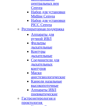
центральных вен
Cenvea
Набор для установки
Midline Cenvea
Набор для установки
PICC Cenvea
Респираторная поддержка
Аппараты для
ручной ИВЛ
Фильтры
дыхательные
Контуры
дыхательные
Соединители для
дыхательных
контуров
Маски
анестезиологические
Канюли назальные
высокопоточные
Аппараты ИВЛ
пневматические
Гастроэнтерология и
проктология