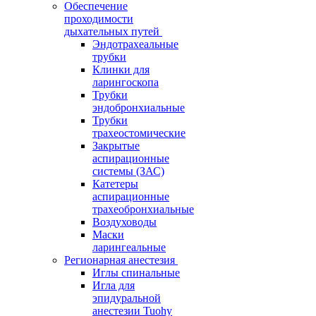
Обеспечение
проходимости
дыхательных путей
Эндотрахеальные
трубки
Клинки для
ларингоскопа
Трубки
эндобронхиальные
Трубки
трахеостомические
Закрытые
аспирационные
системы (ЗАС)
Катетеры
аспирационные
трахеобронхиальные
Воздуховоды
Маски
ларингеальные
Регионарная анестезия
Иглы спинальные
Игла для
эпидуральной
анестезии Tuohy