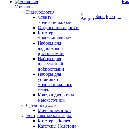
Как
Урология
Эндоурология
Блог
Бренды
Стенты
Акции
мочеточниковые
Струны проводники
Катетеры
мочеточниковые
Наборы для
надлобковой
цистостомии
Наборы для
перкутанной
нефростомии
Наборы для
установки
мочеточникового
стента
Кожухи для доступа
в мочеточник
Средства ухода
Мочеприемники
Уретральные катетеры
Катетеры Фолея
Катетеры Нелатона