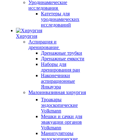
Уродинамические
исследования
Катетеры для
уродинамических
исследований
Хирургия
Аспирация и
дренирование
Дренажные трубки
Дренажные емкости
Наборы для
дренирования ран
Наконечники
аспирационные
Янкауэра
Малоинвазивная хирургия
Троакары
эндоскопические
Volkmann
Мешки и сачки для
эвакуации органов
Volkmann
Манипуляторы
эндоскопические