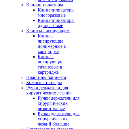
Клипаппликаторы
Клипаппликаторы
многоразовые
Клипаппликаторы
одноразовые
Клипсы лигирующие
Клипсы
лигирующие
полимерные в
картридже
Клипсы
лигирующие
титановые в
картридже
Пластины пациента
Кожные степлеры
Ручки держатели для
хирургических лезвий
Ручки держатели для
хирургических
лезвий малые
Ручки держатели для
хирургических
лезвий большие