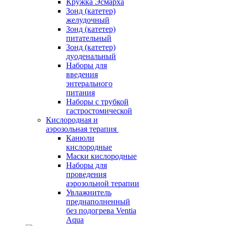
Кружка Эсмарха
Зонд (катетер)
желудочный
Зонд (катетер)
питательный
Зонд (катетер)
дуоденальный
Наборы для
введения
энтерального
питания
Наборы с трубкой
гастростомической
Кислородная и
аэрозольная терапия
Канюли
кислородные
Маски кислородные
Наборы для
проведения
аэрозольной терапии
Увлажнитель
преднаполненный
без подогрева Ventia
Aqua