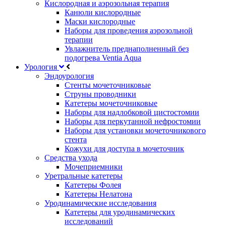
Кислородная и аэрозольная терапия
Канюли кислородные
Маски кислородные
Наборы для проведения аэрозольной
терапии
Увлажнитель преднаполненный без
подогрева Ventia Aqua
Урология
Эндоурология
Стенты мочеточниковые
Струны проводники
Катетеры мочеточниковые
Наборы для надлобковой цистостомии
Наборы для перкутанной нефростомии
Наборы для установки мочеточникового
стента
Кожухи для доступа в мочеточник
Средства ухода
Мочеприемники
Уретральные катетеры
Катетеры Фолея
Катетеры Нелатона
Уродинамические исследования
Катетеры для уродинамических
исследований