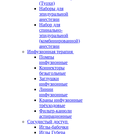
(Туохи)
Наборы для
эпидуральной
анестезии
Набор для
спинально-
эпидуральной
(комбинированной)
анестезии
Инфузионная терапия
Помпы
инфузионные
Коннекторы
безыгольные
Заглушки
инфузионные
Линии
инфузионные
Краны инфузионные
трёхходовые
Фильтр-канюли
аспирационные
Сосудистый доступ
Иглы-бабочки
Иглы Губера