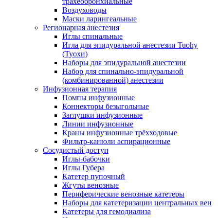
трахеобронхиальные
Воздуховоды
Маски ларингеальные
Регионарная анестезия
Иглы спинальные
Игла для эпидуральной анестезии Tuohy
(Туохи)
Наборы для эпидуральной анестезии
Набор для спинально-эпидуральной
(комбинированной) анестезии
Инфузионная терапия
Помпы инфузионные
Коннекторы безыгольные
Заглушки инфузионные
Линии инфузионные
Краны инфузионные трёхходовые
Фильтр-канюли аспирационные
Сосудистый доступ
Иглы-бабочки
Иглы Губера
Катетер пупочный
Жгуты венозные
Периферические венозные катетеры
Наборы для катетеризации центральных вен
Катетеры для гемодиализа