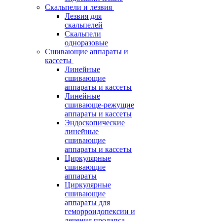
Скальпели и лезвия
Лезвия для
скальпелей
Скальпели
одноразовые
Сшивающие аппараты и
кассеты
Линейные
сшивающие
аппараты и кассеты
Линейные
сшивающе-режущие
аппараты и кассеты
Эндоскопические
линейные
сшивающие
аппараты и кассеты
Циркулярные
сшивающие
аппараты
Циркулярные
сшивающие
аппараты для
геморроидопексии и
лечения пролапса