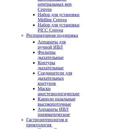
центральных вен
Cenvea
Набор для установки
Midline Cenvea
Набор для установки
PICC Cenvea
Респираторная поддержка
Аппараты для
ручной ИВЛ
Фильтры
дыхательные
Контуры
дыхательные
Соединители для
дыхательных
контуров
Маски
анестезиологические
Канюли назальные
высокопоточные
Аппараты ИВЛ
пневматические
Гастроэнтерология и
проктология