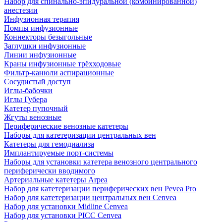
Набор для спинально-эпидуральной (комбинированной)
анестезии
Инфузионная терапия
Помпы инфузионные
Коннекторы безыгольные
Заглушки инфузионные
Линии инфузионные
Краны инфузионные трёхходовые
Фильтр-канюли аспирационные
Сосудистый доступ
Иглы-бабочки
Иглы Губера
Катетер пупочный
Жгуты венозные
Периферические венозные катетеры
Наборы для катетеризации центральных вен
Катетеры для гемодиализа
Имплантируемые порт‑системы
Наборы для установки катетера венозного центрального
периферически вводимого
Артериальные катетеры Arpea
Набор для катетеризации периферических вен Pevea Pro
Набор для катетеризации центральных вен Cenvea
Набор для установки Midline Cenvea
Набор для установки PICC Cenvea