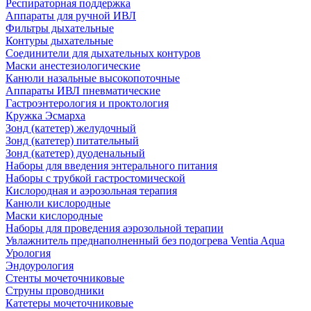
Респираторная поддержка
Аппараты для ручной ИВЛ
Фильтры дыхательные
Контуры дыхательные
Соединители для дыхательных контуров
Маски анестезиологические
Канюли назальные высокопоточные
Аппараты ИВЛ пневматические
Гастроэнтерология и проктология
Кружка Эсмарха
Зонд (катетер) желудочный
Зонд (катетер) питательный
Зонд (катетер) дуоденальный
Наборы для введения энтерального питания
Наборы с трубкой гастростомической
Кислородная и аэрозольная терапия
Канюли кислородные
Маски кислородные
Наборы для проведения аэрозольной терапии
Увлажнитель преднаполненный без подогрева Ventia Aqua
Урология
Эндоурология
Стенты мочеточниковые
Струны проводники
Катетеры мочеточниковые