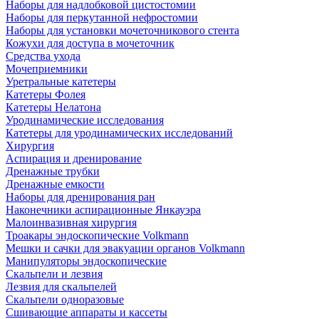
Наборы для надлобковой цистостомии
Наборы для перкутанной нефростомии
Наборы для установки мочеточникового стента
Кожухи для доступа в мочеточник
Средства ухода
Мочеприемники
Уретральные катетеры
Катетеры Фолея
Катетеры Нелатона
Уродинамические исследования
Катетеры для уродинамических исследований
Хирургия
Аспирация и дренирование
Дренажные трубки
Дренажные емкости
Наборы для дренирования ран
Наконечники аспирационные Янкауэра
Малоинвазивная хирургия
Троакары эндоскопические Volkmann
Мешки и сачки для эвакуации органов Volkmann
Манипуляторы эндоскопические
Скальпели и лезвия
Лезвия для скальпелей
Скальпели одноразовые
Сшивающие аппараты и кассеты