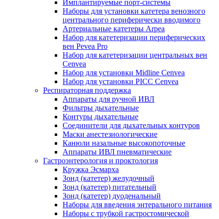
Имплантируемые порт‑системы
Наборы для установки катетера венозного
центрального периферически вводимого
Артериальные катетеры Arpea
Набор для катетеризации периферических
вен Pevea Pro
Набор для катетеризации центральных вен
Cenvea
Набор для установки Midline Cenvea
Набор для установки PICC Cenvea
Респираторная поддержка
Аппараты для ручной ИВЛ
Фильтры дыхательные
Контуры дыхательные
Соединители для дыхательных контуров
Маски анестезиологические
Канюли назальные высокопоточные
Аппараты ИВЛ пневматические
Гастроэнтерология и проктология
Кружка Эсмарха
Зонд (катетер) желудочный
Зонд (катетер) питательный
Зонд (катетер) дуоденальный
Наборы для введения энтерального питания
Наборы с трубкой гастростомической