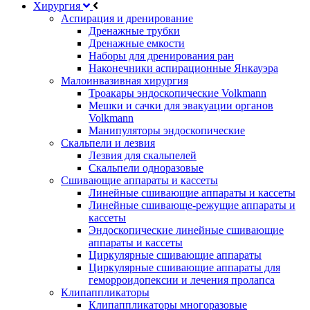
Хирургия
Аспирация и дренирование
Дренажные трубки
Дренажные емкости
Наборы для дренирования ран
Наконечники аспирационные Янкауэра
Малоинвазивная хирургия
Троакары эндоскопические Volkmann
Мешки и сачки для эвакуации органов
Volkmann
Манипуляторы эндоскопические
Скальпели и лезвия
Лезвия для скальпелей
Скальпели одноразовые
Сшивающие аппараты и кассеты
Линейные сшивающие аппараты и кассеты
Линейные сшивающе-режущие аппараты и
кассеты
Эндоскопические линейные сшивающие
аппараты и кассеты
Циркулярные сшивающие аппараты
Циркулярные сшивающие аппараты для
геморроидопексии и лечения пролапса
Клипаппликаторы
Клипаппликаторы многоразовые