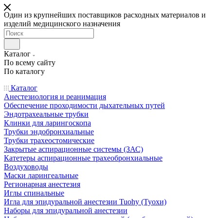
Один из крупнейших поставщиков расходных материалов и
изделий медицинского назначения
Каталог
По всему сайту
По каталогу
Каталог
Анестезиология и реанимация
Обеспечение проходимости дыхательных путей
Эндотрахеальные трубки
Клинки для ларингоскопа
Трубки эндобронхиальные
Трубки трахеостомические
Закрытые аспирационные системы (ЗАС)
Катетеры аспирационные трахеобронхиальные
Воздуховоды
Маски ларингеальные
Регионарная анестезия
Иглы спинальные
Игла для эпидуральной анестезии Tuohy (Туохи)
Наборы для эпидуральной анестезии