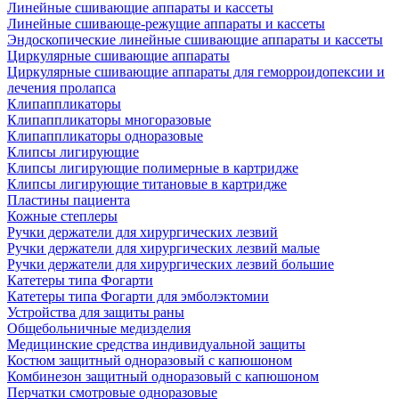
Линейные сшивающие аппараты и кассеты
Линейные сшивающе-режущие аппараты и кассеты
Эндоскопические линейные сшивающие аппараты и кассеты
Циркулярные сшивающие аппараты
Циркулярные сшивающие аппараты для геморроидопексии и
лечения пролапса
Клипаппликаторы
Клипаппликаторы многоразовые
Клипаппликаторы одноразовые
Клипсы лигирующие
Клипсы лигирующие полимерные в картридже
Клипсы лигирующие титановые в картридже
Пластины пациента
Кожные степлеры
Ручки держатели для хирургических лезвий
Ручки держатели для хирургических лезвий малые
Ручки держатели для хирургических лезвий большие
Катетеры типа Фогарти
Катетеры типа Фогарти для эмболэктомии
Устройства для защиты раны
Общебольничные медизделия
Медицинские средства индивидуальной защиты
Костюм защитный одноразовый с капюшоном
Комбинезон защитный одноразовый с капюшоном
Перчатки смотровые одноразовые