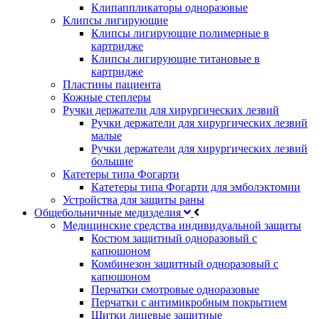
Клипаппликаторы одноразовые
Клипсы лигирующие
Клипсы лигирующие полимерные в
картридже
Клипсы лигирующие титановые в
картридже
Пластины пациента
Кожные степлеры
Ручки держатели для хирургических лезвий
Ручки держатели для хирургических лезвий
малые
Ручки держатели для хирургических лезвий
большие
Катетеры типа Фогарти
Катетеры типа Фогарти для эмболэктомии
Устройства для защиты раны
Общебольничные медизделия
Медицинские средства индивидуальной защиты
Костюм защитный одноразовый с
капюшоном
Комбинезон защитный одноразовый с
капюшоном
Перчатки смотровые одноразовые
Перчатки с антимикробным покрытием
Щитки лицевые защитные