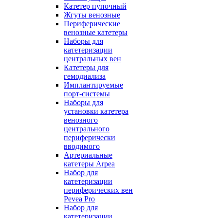
Катетер пупочный
Жгуты венозные
Периферические
венозные катетеры
Наборы для
катетеризации
центральных вен
Катетеры для
гемодиализа
Имплантируемые
порт‑системы
Наборы для
установки катетера
венозного
центрального
периферически
вводимого
Артериальные
катетеры Arpea
Набор для
катетеризации
периферических вен
Pevea Pro
Набор для
катетеризации