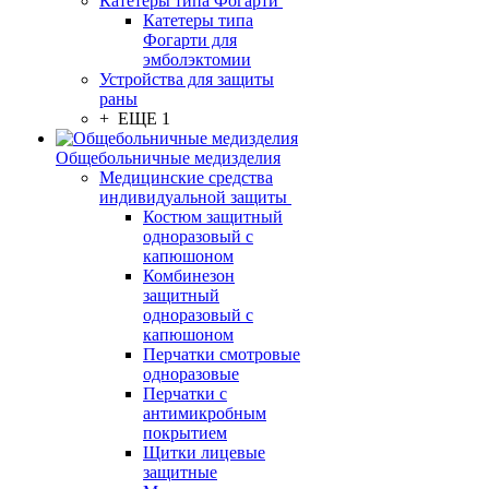
Катетеры типа Фогарти
Катетеры типа
Фогарти для
эмболэктомии
Устройства для защиты
раны
+ ЕЩЕ 1
Общебольничные медизделия
Медицинские средства
индивидуальной защиты
Костюм защитный
одноразовый с
капюшоном
Комбинезон
защитный
одноразовый с
капюшоном
Перчатки смотровые
одноразовые
Перчатки с
антимикробным
покрытием
Щитки лицевые
защитные