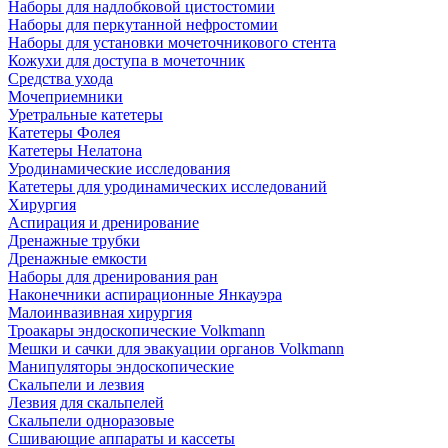
Наборы для надлобковой цистостомии
Наборы для перкутанной нефростомии
Наборы для установки мочеточникового стента
Кожухи для доступа в мочеточник
Средства ухода
Мочеприемники
Уретральные катетеры
Катетеры Фолея
Катетеры Нелатона
Уродинамические исследования
Катетеры для уродинамических исследований
Хирургия
Аспирация и дренирование
Дренажные трубки
Дренажные емкости
Наборы для дренирования ран
Наконечники аспирационные Янкауэра
Малоинвазивная хирургия
Троакары эндоскопические Volkmann
Мешки и сачки для эвакуации органов Volkmann
Манипуляторы эндоскопические
Скальпели и лезвия
Лезвия для скальпелей
Скальпели одноразовые
Сшивающие аппараты и кассеты