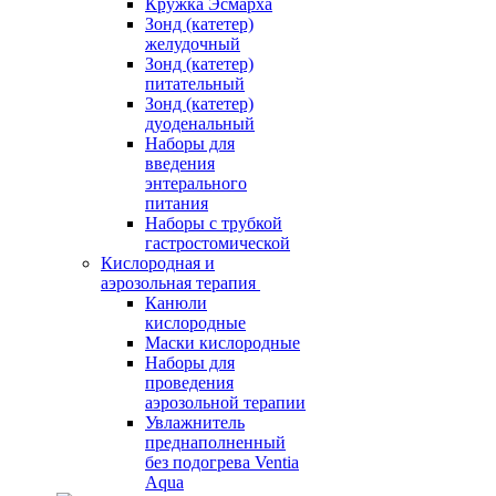
Кружка Эсмарха
Зонд (катетер)
желудочный
Зонд (катетер)
питательный
Зонд (катетер)
дуоденальный
Наборы для
введения
энтерального
питания
Наборы с трубкой
гастростомической
Кислородная и
аэрозольная терапия
Канюли
кислородные
Маски кислородные
Наборы для
проведения
аэрозольной терапии
Увлажнитель
преднаполненный
без подогрева Ventia
Aqua