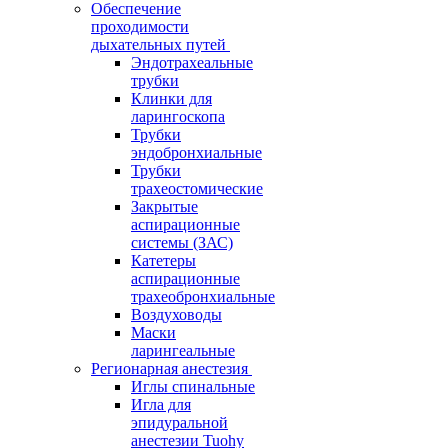
Обеспечение
проходимости
дыхательных путей
Эндотрахеальные
трубки
Клинки для
ларингоскопа
Трубки
эндобронхиальные
Трубки
трахеостомические
Закрытые
аспирационные
системы (ЗАС)
Катетеры
аспирационные
трахеобронхиальные
Воздуховоды
Маски
ларингеальные
Регионарная анестезия
Иглы спинальные
Игла для
эпидуральной
анестезии Tuohy