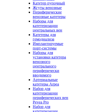
Катетер пупочный
Жгуты венозные
Периферические
венозные катетеры
Наборы для
катетеризации
центральных вен
Катетеры для
гемодиализа
Имплантируемые
порт‑системы
Наборы для
установки катетера
венозного
центрального
периферически
вводимого
Артериальные
катетеры Arpea
Набор для
катетеризации
периферических вен
Pevea Pro
Набор для
катетеризации