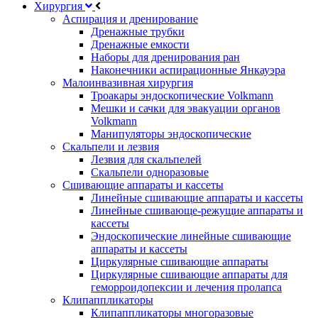
Хирургия
Аспирация и дренирование
Дренажные трубки
Дренажные емкости
Наборы для дренирования ран
Наконечники аспирационные Янкауэра
Малоинвазивная хирургия
Троакары эндоскопические Volkmann
Мешки и сачки для эвакуации органов
Volkmann
Манипуляторы эндоскопические
Скальпели и лезвия
Лезвия для скальпелей
Скальпели одноразовые
Сшивающие аппараты и кассеты
Линейные сшивающие аппараты и кассеты
Линейные сшивающе-режущие аппараты и
кассеты
Эндоскопические линейные сшивающие
аппараты и кассеты
Циркулярные сшивающие аппараты
Циркулярные сшивающие аппараты для
геморроидопексии и лечения пролапса
Клипаппликаторы
Клипаппликаторы многоразовые