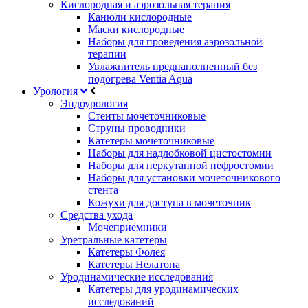
Кислородная и аэрозольная терапия
Канюли кислородные
Маски кислородные
Наборы для проведения аэрозольной
терапии
Увлажнитель преднаполненный без
подогрева Ventia Aqua
Урология
Эндоурология
Стенты мочеточниковые
Струны проводники
Катетеры мочеточниковые
Наборы для надлобковой цистостомии
Наборы для перкутанной нефростомии
Наборы для установки мочеточникового
стента
Кожухи для доступа в мочеточник
Средства ухода
Мочеприемники
Уретральные катетеры
Катетеры Фолея
Катетеры Нелатона
Уродинамические исследования
Катетеры для уродинамических
исследований