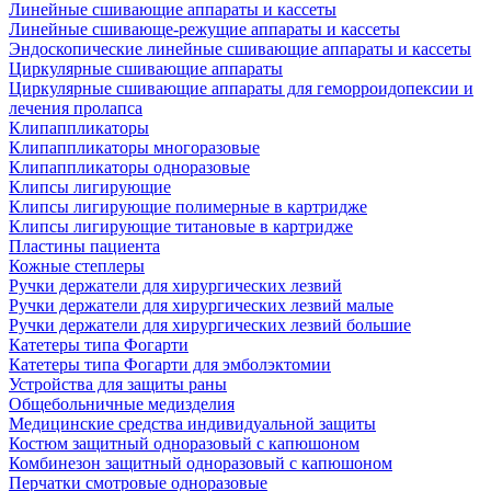
Линейные сшивающие аппараты и кассеты
Линейные сшивающе-режущие аппараты и кассеты
Эндоскопические линейные сшивающие аппараты и кассеты
Циркулярные сшивающие аппараты
Циркулярные сшивающие аппараты для геморроидопексии и
лечения пролапса
Клипаппликаторы
Клипаппликаторы многоразовые
Клипаппликаторы одноразовые
Клипсы лигирующие
Клипсы лигирующие полимерные в картридже
Клипсы лигирующие титановые в картридже
Пластины пациента
Кожные степлеры
Ручки держатели для хирургических лезвий
Ручки держатели для хирургических лезвий малые
Ручки держатели для хирургических лезвий большие
Катетеры типа Фогарти
Катетеры типа Фогарти для эмболэктомии
Устройства для защиты раны
Общебольничные медизделия
Медицинские средства индивидуальной защиты
Костюм защитный одноразовый с капюшоном
Комбинезон защитный одноразовый с капюшоном
Перчатки смотровые одноразовые