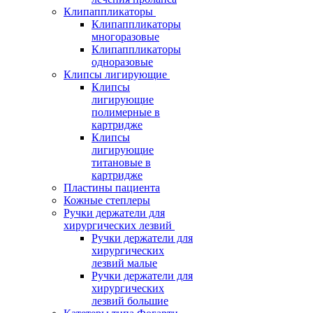
Клипаппликаторы
Клипаппликаторы
многоразовые
Клипаппликаторы
одноразовые
Клипсы лигирующие
Клипсы
лигирующие
полимерные в
картридже
Клипсы
лигирующие
титановые в
картридже
Пластины пациента
Кожные степлеры
Ручки держатели для
хирургических лезвий
Ручки держатели для
хирургических
лезвий малые
Ручки держатели для
хирургических
лезвий большие