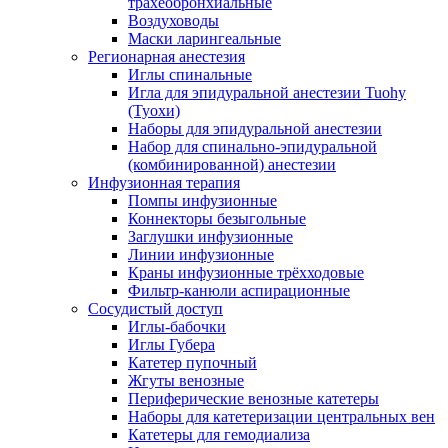
трахеобронхиальные
Воздуховоды
Маски ларингеальные
Регионарная анестезия
Иглы спинальные
Игла для эпидуральной анестезии Tuohy
(Туохи)
Наборы для эпидуральной анестезии
Набор для спинально-эпидуральной
(комбинированной) анестезии
Инфузионная терапия
Помпы инфузионные
Коннекторы безыгольные
Заглушки инфузионные
Линии инфузионные
Краны инфузионные трёхходовые
Фильтр-канюли аспирационные
Сосудистый доступ
Иглы-бабочки
Иглы Губера
Катетер пупочный
Жгуты венозные
Периферические венозные катетеры
Наборы для катетеризации центральных вен
Катетеры для гемодиализа