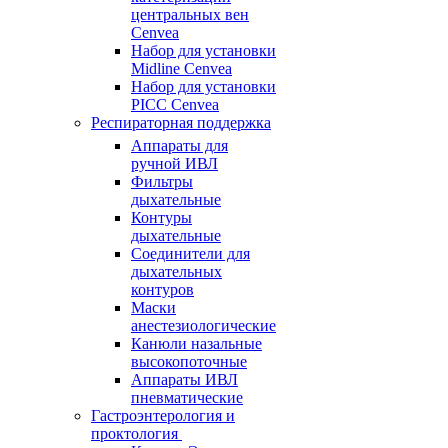
центральных вен
Cenvea
Набор для установки
Midline Cenvea
Набор для установки
PICC Cenvea
Респираторная поддержка
Аппараты для
ручной ИВЛ
Фильтры
дыхательные
Контуры
дыхательные
Соединители для
дыхательных
контуров
Маски
анестезиологические
Канюли назальные
высокопоточные
Аппараты ИВЛ
пневматические
Гастроэнтерология и
проктология