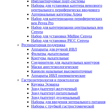
Имплантируемые порт‑системы
Наборы для установки катетера венозного
центрального периферически вводимого
Артериальные катетеры Arpea
Набор для катетеризации периферических
вен Pevea Pro
Набор для катетеризации центральных вен
Cenvea
Набор для установки Midline Cenvea
Набор для установки PICC Cenvea
Респираторная поддержка
Аппараты для ручной ИВЛ
Фильтры дыхательные
Контуры дыхательные
Соединители для дыхательных контуров
Маски анестезиологические
Канюли назальные высокопоточные
Аппараты ИВЛ пневматические
Гастроэнтерология и проктология
Кружка Эсмарха
Зонд (катетер) желудочный
Зонд (катетер) питательный
Зонд (катетер) дуоденальный
Наборы для введения энтерального питания
Наборы с трубкой гастростомической