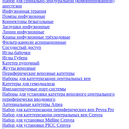
Набор для спинально-эпидуральной (комбинированной)
анестезии
Инфузионная терапия
Помпы инфузионные
Коннекторы безыгольные
Заглушки инфузионные
Линии инфузионные
Краны инфузионные трёхходовые
Фильтр-канюли аспирационные
Сосудистый доступ
Иглы-бабочки
Иглы Губера
Катетер пупочный
Жгуты венозные
Периферические венозные катетеры
Наборы для катетеризации центральных вен
Катетеры для гемодиализа
Имплантируемые порт‑системы
Наборы для установки катетера венозного центрального
периферически вводимого
Артериальные катетеры Arpea
Набор для катетеризации периферических вен Pevea Pro
Набор для катетеризации центральных вен Cenvea
Набор для установки Midline Cenvea
Набор для установки PICC Cenvea