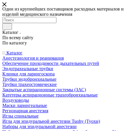
Один из крупнейших поставщиков расходных материалов и
изделий медицинского назначения
Каталог
По всему сайту
По каталогу
Каталог
Анестезиология и реанимация
Обеспечение проходимости дыхательных путей
Эндотрахеальные трубки
Клинки для ларингоскопа
Трубки эндобронхиальные
Трубки трахеостомические
Закрытые аспирационные системы (ЗАС)
Катетеры аспирационные трахеобронхиальные
Воздуховоды
Маски ларингеальные
Регионарная анестезия
Иглы спинальные
Игла для эпидуральной анестезии Tuohy (Туохи)
Наборы для эпидуральной анестезии