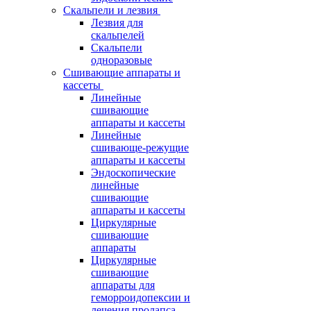
Скальпели и лезвия
Лезвия для
скальпелей
Скальпели
одноразовые
Сшивающие аппараты и
кассеты
Линейные
сшивающие
аппараты и кассеты
Линейные
сшивающе-режущие
аппараты и кассеты
Эндоскопические
линейные
сшивающие
аппараты и кассеты
Циркулярные
сшивающие
аппараты
Циркулярные
сшивающие
аппараты для
геморроидопексии и
лечения пролапса