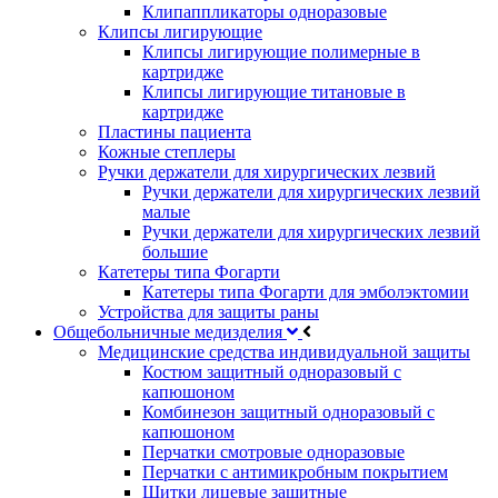
Клипаппликаторы одноразовые
Клипсы лигирующие
Клипсы лигирующие полимерные в
картридже
Клипсы лигирующие титановые в
картридже
Пластины пациента
Кожные степлеры
Ручки держатели для хирургических лезвий
Ручки держатели для хирургических лезвий
малые
Ручки держатели для хирургических лезвий
большие
Катетеры типа Фогарти
Катетеры типа Фогарти для эмболэктомии
Устройства для защиты раны
Общебольничные медизделия
Медицинские средства индивидуальной защиты
Костюм защитный одноразовый с
капюшоном
Комбинезон защитный одноразовый с
капюшоном
Перчатки смотровые одноразовые
Перчатки с антимикробным покрытием
Щитки лицевые защитные