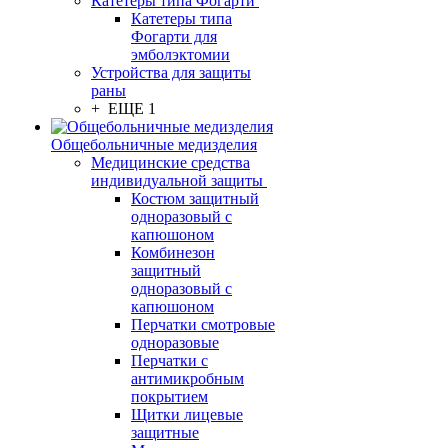
Катетеры типа Фогарти
Катетеры типа
Фогарти для
эмболэктомии
Устройства для защиты
раны
+ ЕЩЕ 1
Общебольничные медизделия
Медицинские средства
индивидуальной защиты
Костюм защитный
одноразовый с
капюшоном
Комбинезон
защитный
одноразовый с
капюшоном
Перчатки смотровые
одноразовые
Перчатки с
антимикробным
покрытием
Щитки лицевые
защитные