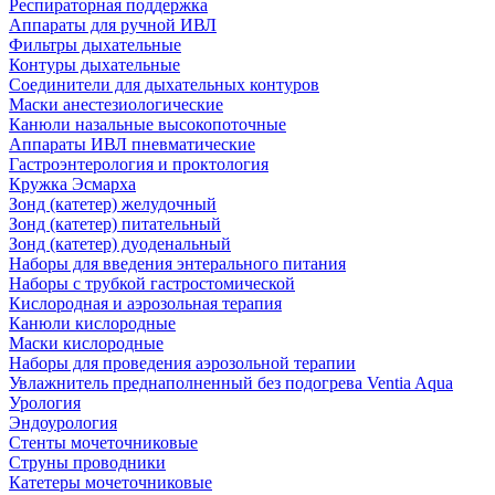
Респираторная поддержка
Аппараты для ручной ИВЛ
Фильтры дыхательные
Контуры дыхательные
Соединители для дыхательных контуров
Маски анестезиологические
Канюли назальные высокопоточные
Аппараты ИВЛ пневматические
Гастроэнтерология и проктология
Кружка Эсмарха
Зонд (катетер) желудочный
Зонд (катетер) питательный
Зонд (катетер) дуоденальный
Наборы для введения энтерального питания
Наборы с трубкой гастростомической
Кислородная и аэрозольная терапия
Канюли кислородные
Маски кислородные
Наборы для проведения аэрозольной терапии
Увлажнитель преднаполненный без подогрева Ventia Aqua
Урология
Эндоурология
Стенты мочеточниковые
Струны проводники
Катетеры мочеточниковые