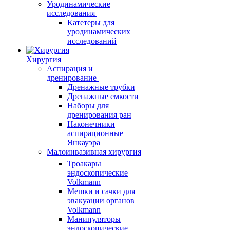
Уродинамические
исследования
Катетеры для
уродинамических
исследований
Хирургия
Аспирация и
дренирование
Дренажные трубки
Дренажные емкости
Наборы для
дренирования ран
Наконечники
аспирационные
Янкауэра
Малоинвазивная хирургия
Троакары
эндоскопические
Volkmann
Мешки и сачки для
эвакуации органов
Volkmann
Манипуляторы
эндоскопические