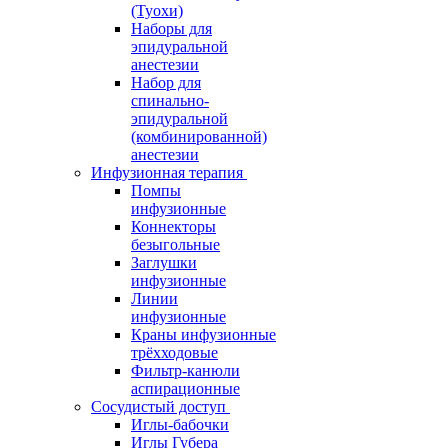
(Туохи)
Наборы для
эпидуральной
анестезии
Набор для
спинально-
эпидуральной
(комбинированной)
анестезии
Инфузионная терапия
Помпы
инфузионные
Коннекторы
безыгольные
Заглушки
инфузионные
Линии
инфузионные
Краны инфузионные
трёхходовые
Фильтр-канюли
аспирационные
Сосудистый доступ
Иглы-бабочки
Иглы Губера