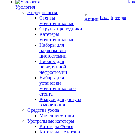
Как
Урология
Эндоурология
Блог
Бренды
Стенты
Акции
мочеточниковые
Струны проводники
Катетеры
мочеточниковые
Наборы для
надлобковой
цистостомии
Наборы для
перкутанной
нефростомии
Наборы для
установки
мочеточникового
стента
Кожухи для доступа
в мочеточник
Средства ухода
Мочеприемники
Уретральные катетеры
Катетеры Фолея
Катетеры Нелатона