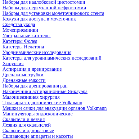
Наборы для надлобковой цистостомии
Наборы для перкутанной нефростомии
Наборы для установки мочеточникового стента
Кожухи для доступа в мочеточник
Средства ухода
Мочеприемники
Уретральные катетеры
Катетеры Фолея
Катетеры Нелатона
Уродинамические исследования
Катетеры для уродинамических исследований
Хирургия
Аспирация и дренирование
Дренажные трубки
Дренажные емкости
Наборы для дренирования ран
Наконечники аспирационные Янкауэра
Малоинвазивная хирургия
Троакары эндоскопические Volkmann
Мешки и сачки для эвакуации органов Volkmann
Манипуляторы эндоскопические
Скальпели и лезвия
Лезвия для скальпелей
Скальпели одноразовые
Сшивающие аппараты и кассеты