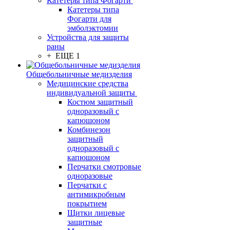
Катетеры типа Фогарти
Катетеры типа
Фогарти для
эмболэктомии
Устройства для защиты
раны
+ ЕЩЕ 1
Общебольничные медизделия
Медицинские средства
индивидуальной защиты
Костюм защитный
одноразовый с
капюшоном
Комбинезон
защитный
одноразовый с
капюшоном
Перчатки смотровые
одноразовые
Перчатки с
антимикробным
покрытием
Щитки лицевые
защитные