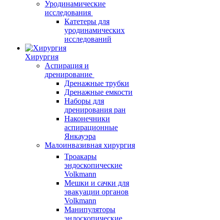
Уродинамические
исследования
Катетеры для
уродинамических
исследований
Хирургия
Аспирация и
дренирование
Дренажные трубки
Дренажные емкости
Наборы для
дренирования ран
Наконечники
аспирационные
Янкауэра
Малоинвазивная хирургия
Троакары
эндоскопические
Volkmann
Мешки и сачки для
эвакуации органов
Volkmann
Манипуляторы
эндоскопические