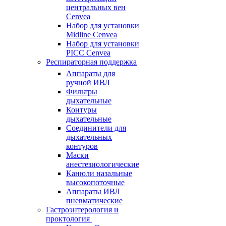
центральных вен
Cenvea
Набор для установки
Midline Cenvea
Набор для установки
PICC Cenvea
Респираторная поддержка
Аппараты для
ручной ИВЛ
Фильтры
дыхательные
Контуры
дыхательные
Соединители для
дыхательных
контуров
Маски
анестезиологические
Канюли назальные
высокопоточные
Аппараты ИВЛ
пневматические
Гастроэнтерология и
проктология