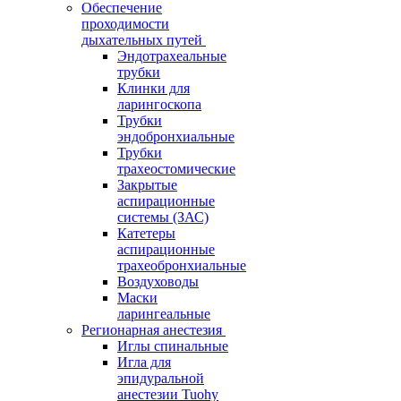
Обеспечение
проходимости
дыхательных путей
Эндотрахеальные
трубки
Клинки для
ларингоскопа
Трубки
эндобронхиальные
Трубки
трахеостомические
Закрытые
аспирационные
системы (ЗАС)
Катетеры
аспирационные
трахеобронхиальные
Воздуховоды
Маски
ларингеальные
Регионарная анестезия
Иглы спинальные
Игла для
эпидуральной
анестезии Tuohy