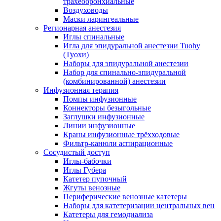
трахеобронхиальные
Воздуховоды
Маски ларингеальные
Регионарная анестезия
Иглы спинальные
Игла для эпидуральной анестезии Tuohy
(Туохи)
Наборы для эпидуральной анестезии
Набор для спинально-эпидуральной
(комбинированной) анестезии
Инфузионная терапия
Помпы инфузионные
Коннекторы безыгольные
Заглушки инфузионные
Линии инфузионные
Краны инфузионные трёхходовые
Фильтр-канюли аспирационные
Сосудистый доступ
Иглы-бабочки
Иглы Губера
Катетер пупочный
Жгуты венозные
Периферические венозные катетеры
Наборы для катетеризации центральных вен
Катетеры для гемодиализа