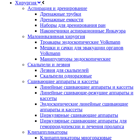
Хирургия
Аспирация и дренирование
Дренажные трубки
Дренажные емкости
Наборы для дренирования ран
Наконечники аспирационные Янкауэра
Малоинвазивная хирургия
Троакары эндоскопические Volkmann
Мешки и сачки для эвакуации органов
Volkmann
Манипуляторы эндоскопические
Скальпели и лезвия
Лезвия для скальпелей
Скальпели одноразовые
Сшивающие аппараты и кассеты
Линейные сшивающие аппараты и кассеты
Линейные сшивающе-режущие аппараты и
кассеты
Эндоскопические линейные сшивающие
аппараты и кассеты
Циркулярные сшивающие аппараты
Циркулярные сшивающие аппараты для
геморроидопексии и лечения пролапса
Клипаппликаторы
Клипаппликаторы многоразовые