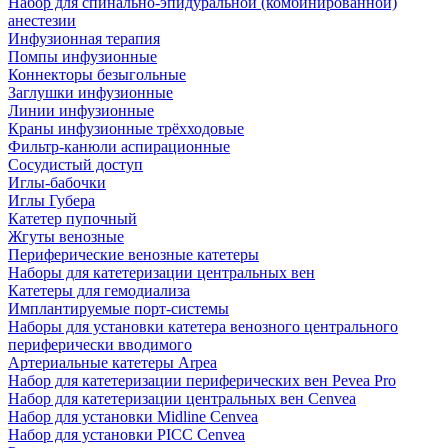
Набор для спинально-эпидуральной (комбинированной)
анестезии
Инфузионная терапия
Помпы инфузионные
Коннекторы безыгольные
Заглушки инфузионные
Линии инфузионные
Краны инфузионные трёхходовые
Фильтр-канюли аспирационные
Сосудистый доступ
Иглы-бабочки
Иглы Губера
Катетер пупочный
Жгуты венозные
Периферические венозные катетеры
Наборы для катетеризации центральных вен
Катетеры для гемодиализа
Имплантируемые порт‑системы
Наборы для установки катетера венозного центрального
периферически вводимого
Артериальные катетеры Arpea
Набор для катетеризации периферических вен Pevea Pro
Набор для катетеризации центральных вен Cenvea
Набор для установки Midline Cenvea
Набор для установки PICC Cenvea