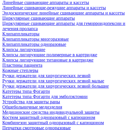
Линейные сшивающие аппараты и кассеты
Линейные сшивающе-режущие аппараты и кассеты
Эндоскопические линейные сшивающие аппараты и кассеты
Циркулярные сшивающие аппараты
Циркулярные сшивающие аппараты для геморроидопексии и
лечения пролапса
Клипаппликаторы
Клипаппликаторы многоразовые
Клипаппликаторы одноразовые
Клипсы лигирующие
Клипсы лигирующие полимерные в картридже
Клипсы лигирующие титановые в картридже
Пластины пациента
Кожные степлеры
Ручки держатели для хирургических лезвий
Ручки держатели для хирургических лезвий малые
Ручки держатели для хирургических лезвий большие
Катетеры типа Фогарти
Катетеры типа Фогарти для эмболэктомии
Устройства для защиты раны
Общебольничные медизделия
Медицинские средства индивидуальной защиты
Костюм защитный одноразовый с капюшоном
Комбинезон защитный одноразовый с капюшоном
Перчатки смотровые одноразовые