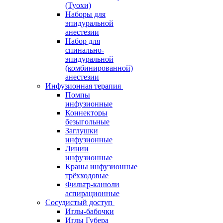
(Туохи)
Наборы для
эпидуральной
анестезии
Набор для
спинально-
эпидуральной
(комбинированной)
анестезии
Инфузионная терапия
Помпы
инфузионные
Коннекторы
безыгольные
Заглушки
инфузионные
Линии
инфузионные
Краны инфузионные
трёхходовые
Фильтр-канюли
аспирационные
Сосудистый доступ
Иглы-бабочки
Иглы Губера