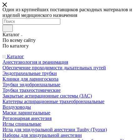
Один из крупнейших поставщиков расходных материалов и
изделий медицинского назначения
Каталог
По всему сайту
По каталогу
Каталог
Анестезиология и реанимация
Обеспечение проходимости дыхательных путей
Эндотрахеальные трубки
Клинки для ларингоскопа
Трубки эндобронхиальные
Трубки трахеостомические
Закрытые аспирационные системы (ЗАС)
Катетеры аспирационные трахеобронхиальные
Воздуховоды
Маски ларингеальные
Регионарная анестезия
Иглы спинальные
Игла для эпидуральной анестезии Tuohy (Туохи)
Наборы для эпидуральной анестезии