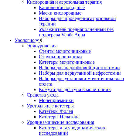
Кислородная и аэрозольная терапия
Канюли кислородные
Маски кислородные
Наборы для проведения аэрозольной
терапии
Увлажнитель преднаполненный без
подогрева Ventia Aqua
Урология
Эндоурология
Стенты мочеточниковые
Струны проводники
Катетеры мочеточниковые
Наборы для надлобковой цистостомии
Наборы для перкутанной нефростомии
Наборы для установки мочеточникового
стента
Кожухи для доступа в мочеточник
Средства ухода
Мочеприемники
Уретральные катетеры
Катетеры Фолея
Катетеры Нелатона
Уродинамические исследования
Катетеры для уродинамических
исследований