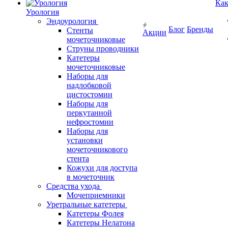
Как
Урология
Эндоурология
Блог
Бренды
Стенты
Акции
мочеточниковые
Струны проводники
Катетеры
мочеточниковые
Наборы для
надлобковой
цистостомии
Наборы для
перкутанной
нефростомии
Наборы для
установки
мочеточникового
стента
Кожухи для доступа
в мочеточник
Средства ухода
Мочеприемники
Уретральные катетеры
Катетеры Фолея
Катетеры Нелатона