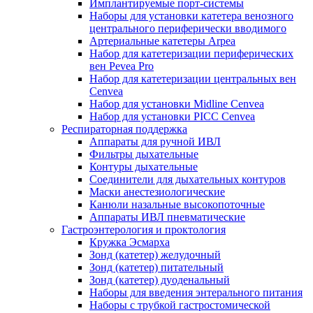
Имплантируемые порт‑системы
Наборы для установки катетера венозного
центрального периферически вводимого
Артериальные катетеры Arpea
Набор для катетеризации периферических
вен Pevea Pro
Набор для катетеризации центральных вен
Cenvea
Набор для установки Midline Cenvea
Набор для установки PICC Cenvea
Респираторная поддержка
Аппараты для ручной ИВЛ
Фильтры дыхательные
Контуры дыхательные
Соединители для дыхательных контуров
Маски анестезиологические
Канюли назальные высокопоточные
Аппараты ИВЛ пневматические
Гастроэнтерология и проктология
Кружка Эсмарха
Зонд (катетер) желудочный
Зонд (катетер) питательный
Зонд (катетер) дуоденальный
Наборы для введения энтерального питания
Наборы с трубкой гастростомической