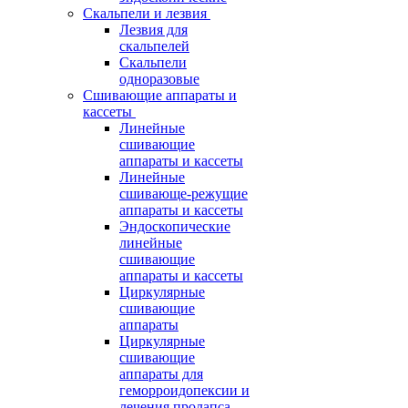
Скальпели и лезвия
Лезвия для
скальпелей
Скальпели
одноразовые
Сшивающие аппараты и
кассеты
Линейные
сшивающие
аппараты и кассеты
Линейные
сшивающе-режущие
аппараты и кассеты
Эндоскопические
линейные
сшивающие
аппараты и кассеты
Циркулярные
сшивающие
аппараты
Циркулярные
сшивающие
аппараты для
геморроидопексии и
лечения пролапса