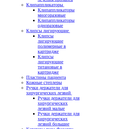
Клипаппликаторы
Клипаппликаторы
многоразовые
Клипаппликаторы
одноразовые
Клипсы лигирующие
Клипсы
лигирующие
полимерные в
картридже
Клипсы
лигирующие
титановые в
картридже
Пластины пациента
Кожные степлеры
Ручки держатели для
хирургических лезвий
Ручки держатели для
хирургических
лезвий малые
Ручки держатели для
хирургических
лезвий большие