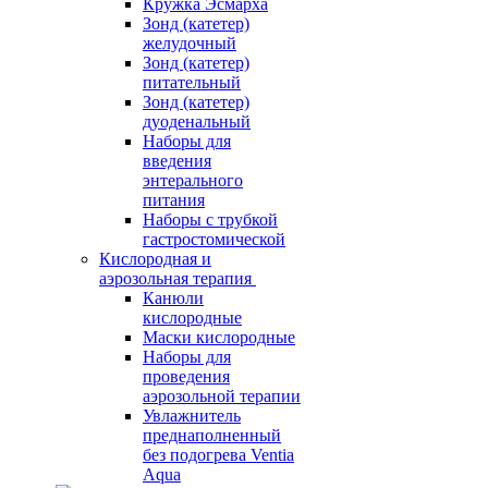
Кружка Эсмарха
Зонд (катетер)
желудочный
Зонд (катетер)
питательный
Зонд (катетер)
дуоденальный
Наборы для
введения
энтерального
питания
Наборы с трубкой
гастростомической
Кислородная и
аэрозольная терапия
Канюли
кислородные
Маски кислородные
Наборы для
проведения
аэрозольной терапии
Увлажнитель
преднаполненный
без подогрева Ventia
Aqua