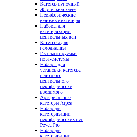
Катетер пупочный
Жгуты венозные
Периферические
венозные катетеры
Наборы для
катетеризации
центральных вен
Катетеры для
гемодиализа
Имплантируемые
порт‑системы
Наборы для
установки катетера
венозного
центрального
периферически
вводимого
Артериальные
катетеры Arpea
Набор для
катетеризации
периферических вен
Pevea Pro
Набор для
катетеризации