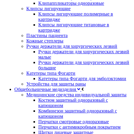
Клипаппликаторы одноразовые
Клипсы лигирующие
Клипсы лигирующие полимерные в
картридже
Клипсы лигирующие титановые в
картридже
Пластины пациента
Кожные степлеры
Ручки держатели для хирургических лезвий
Ручки держатели для хирургических лезвий
малые
Ручки держатели для хирургических лезвий
большие
Катетеры типа Фогарти
Катетеры типа Фогарти для эмболэктомии
Устройства для защиты раны
Общебольничные медизделия
Медицинские средства индивидуальной защиты
Костюм защитный одноразовый с
капюшоном
Комбинезон защитный одноразовый с
капюшоном
Перчатки смотровые одноразовые
Перчатки с антимикробным покрытием
Щитки лицевые защитные