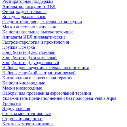
Респираторная поддержка
Аппараты для ручной ИВЛ
Фильтры дыхательные
Контуры дыхательные
Соединители для дыхательных контуров
Маски анестезиологические
Канюли назальные высокопоточные
Аппараты ИВЛ пневматические
Гастроэнтерология и проктология
Кружка Эсмарха
Зонд (катетер) желудочный
Зонд (катетер) питательный
Зонд (катетер) дуоденальный
Наборы для введения энтерального питания
Наборы с трубкой гастростомической
Кислородная и аэрозольная терапия
Канюли кислородные
Маски кислородные
Наборы для проведения аэрозольной терапии
Увлажнитель преднаполненный без подогрева Ventia Aqua
Урология
Эндоурология
Стенты мочеточниковые
Струны проводники
Катетеры мочеточниковые