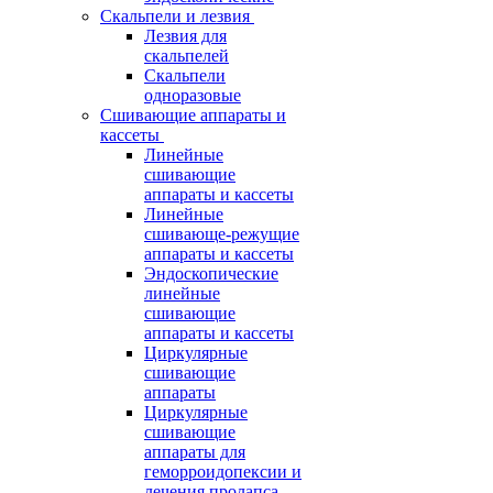
Скальпели и лезвия
Лезвия для
скальпелей
Скальпели
одноразовые
Сшивающие аппараты и
кассеты
Линейные
сшивающие
аппараты и кассеты
Линейные
сшивающе-режущие
аппараты и кассеты
Эндоскопические
линейные
сшивающие
аппараты и кассеты
Циркулярные
сшивающие
аппараты
Циркулярные
сшивающие
аппараты для
геморроидопексии и
лечения пролапса