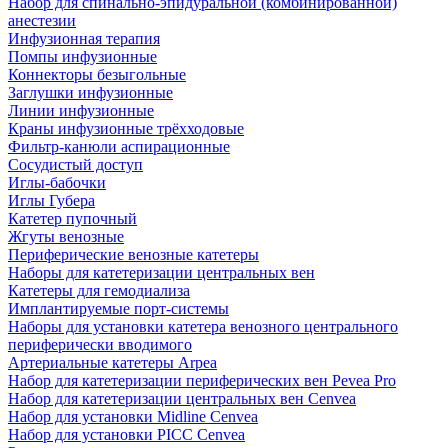
Набор для спинально-эпидуральной (комбинированной)
анестезии
Инфузионная терапия
Помпы инфузионные
Коннекторы безыгольные
Заглушки инфузионные
Линии инфузионные
Краны инфузионные трёхходовые
Фильтр-канюли аспирационные
Сосудистый доступ
Иглы-бабочки
Иглы Губера
Катетер пупочный
Жгуты венозные
Периферические венозные катетеры
Наборы для катетеризации центральных вен
Катетеры для гемодиализа
Имплантируемые порт‑системы
Наборы для установки катетера венозного центрального
периферически вводимого
Артериальные катетеры Arpea
Набор для катетеризации периферических вен Pevea Pro
Набор для катетеризации центральных вен Cenvea
Набор для установки Midline Cenvea
Набор для установки PICC Cenvea