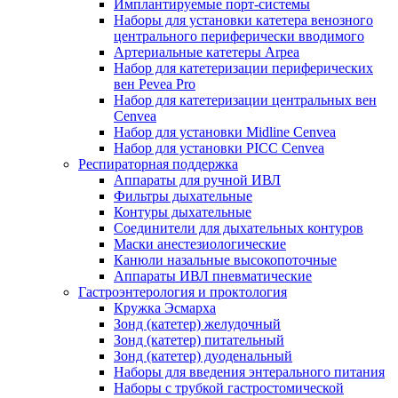
Имплантируемые порт‑системы
Наборы для установки катетера венозного
центрального периферически вводимого
Артериальные катетеры Arpea
Набор для катетеризации периферических
вен Pevea Pro
Набор для катетеризации центральных вен
Cenvea
Набор для установки Midline Cenvea
Набор для установки PICC Cenvea
Респираторная поддержка
Аппараты для ручной ИВЛ
Фильтры дыхательные
Контуры дыхательные
Соединители для дыхательных контуров
Маски анестезиологические
Канюли назальные высокопоточные
Аппараты ИВЛ пневматические
Гастроэнтерология и проктология
Кружка Эсмарха
Зонд (катетер) желудочный
Зонд (катетер) питательный
Зонд (катетер) дуоденальный
Наборы для введения энтерального питания
Наборы с трубкой гастростомической