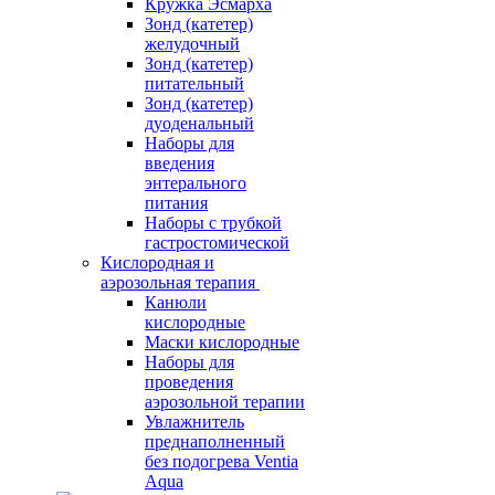
Кружка Эсмарха
Зонд (катетер)
желудочный
Зонд (катетер)
питательный
Зонд (катетер)
дуоденальный
Наборы для
введения
энтерального
питания
Наборы с трубкой
гастростомической
Кислородная и
аэрозольная терапия
Канюли
кислородные
Маски кислородные
Наборы для
проведения
аэрозольной терапии
Увлажнитель
преднаполненный
без подогрева Ventia
Aqua