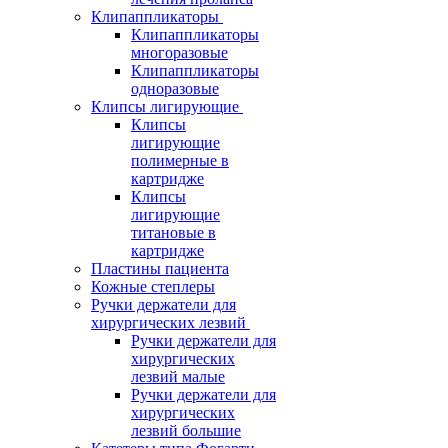
Клипаппликаторы
Клипаппликаторы
многоразовые
Клипаппликаторы
одноразовые
Клипсы лигирующие
Клипсы
лигирующие
полимерные в
картридже
Клипсы
лигирующие
титановые в
картридже
Пластины пациента
Кожные степлеры
Ручки держатели для
хирургических лезвий
Ручки держатели для
хирургических
лезвий малые
Ручки держатели для
хирургических
лезвий большие