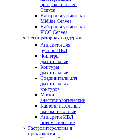
центральных вен
Cenvea
Набор для установки
Midline Cenvea
Набор для установки
PICC Cenvea
Респираторная поддержка
Аппараты для
ручной ИВЛ
Фильтры
дыхательные
Контуры
дыхательные
Соединители для
дыхательных
контуров
Маски
анестезиологические
Канюли назальные
высокопоточные
Аппараты ИВЛ
пневматические
Гастроэнтерология и
проктология