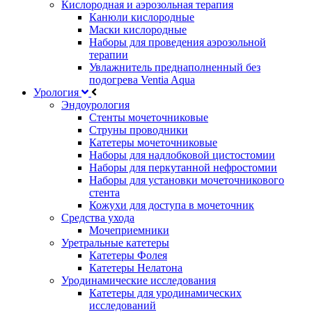
Кислородная и аэрозольная терапия
Канюли кислородные
Маски кислородные
Наборы для проведения аэрозольной
терапии
Увлажнитель преднаполненный без
подогрева Ventia Aqua
Урология
Эндоурология
Стенты мочеточниковые
Струны проводники
Катетеры мочеточниковые
Наборы для надлобковой цистостомии
Наборы для перкутанной нефростомии
Наборы для установки мочеточникового
стента
Кожухи для доступа в мочеточник
Средства ухода
Мочеприемники
Уретральные катетеры
Катетеры Фолея
Катетеры Нелатона
Уродинамические исследования
Катетеры для уродинамических
исследований