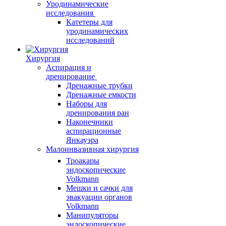
Уродинамические
исследования
Катетеры для
уродинамических
исследований
Хирургия
Аспирация и
дренирование
Дренажные трубки
Дренажные емкости
Наборы для
дренирования ран
Наконечники
аспирационные
Янкауэра
Малоинвазивная хирургия
Троакары
эндоскопические
Volkmann
Мешки и сачки для
эвакуации органов
Volkmann
Манипуляторы
эндоскопические