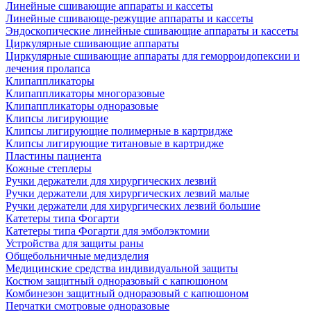
Линейные сшивающие аппараты и кассеты
Линейные сшивающе-режущие аппараты и кассеты
Эндоскопические линейные сшивающие аппараты и кассеты
Циркулярные сшивающие аппараты
Циркулярные сшивающие аппараты для геморроидопексии и
лечения пролапса
Клипаппликаторы
Клипаппликаторы многоразовые
Клипаппликаторы одноразовые
Клипсы лигирующие
Клипсы лигирующие полимерные в картридже
Клипсы лигирующие титановые в картридже
Пластины пациента
Кожные степлеры
Ручки держатели для хирургических лезвий
Ручки держатели для хирургических лезвий малые
Ручки держатели для хирургических лезвий большие
Катетеры типа Фогарти
Катетеры типа Фогарти для эмболэктомии
Устройства для защиты раны
Общебольничные медизделия
Медицинские средства индивидуальной защиты
Костюм защитный одноразовый с капюшоном
Комбинезон защитный одноразовый с капюшоном
Перчатки смотровые одноразовые