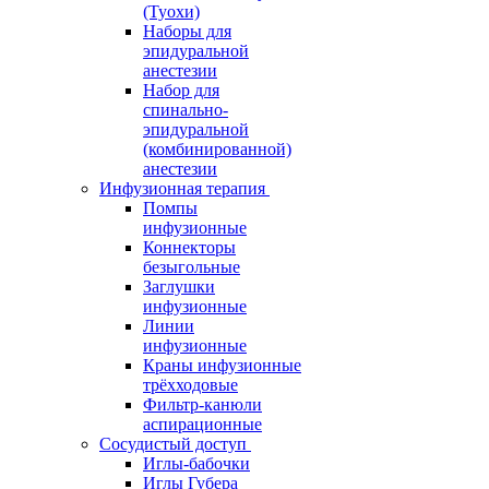
(Туохи)
Наборы для
эпидуральной
анестезии
Набор для
спинально-
эпидуральной
(комбинированной)
анестезии
Инфузионная терапия
Помпы
инфузионные
Коннекторы
безыгольные
Заглушки
инфузионные
Линии
инфузионные
Краны инфузионные
трёхходовые
Фильтр-канюли
аспирационные
Сосудистый доступ
Иглы-бабочки
Иглы Губера