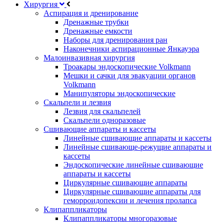
Хирургия
Аспирация и дренирование
Дренажные трубки
Дренажные емкости
Наборы для дренирования ран
Наконечники аспирационные Янкауэра
Малоинвазивная хирургия
Троакары эндоскопические Volkmann
Мешки и сачки для эвакуации органов
Volkmann
Манипуляторы эндоскопические
Скальпели и лезвия
Лезвия для скальпелей
Скальпели одноразовые
Сшивающие аппараты и кассеты
Линейные сшивающие аппараты и кассеты
Линейные сшивающе-режущие аппараты и
кассеты
Эндоскопические линейные сшивающие
аппараты и кассеты
Циркулярные сшивающие аппараты
Циркулярные сшивающие аппараты для
геморроидопексии и лечения пролапса
Клипаппликаторы
Клипаппликаторы многоразовые