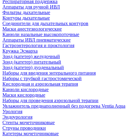
Респираторная поддержка
Аппараты для ручной ИВЛ
Фильтры дыхательные
Контуры дыхательные
Соединители для дыхательных контуров
Маски анестезиологические
Канюли назальные высокопоточные
Аппараты ИВЛ пневматические
Гастроэнтерология и проктология
Кружка Эсмарха
Зонд (катетер) желудочный
Зонд (катетер) питательный
Зонд (катетер) дуоденальный
Наборы для введения энтерального питания
Наборы с трубкой гастростомической
Кислородная и аэрозольная терапия
Канюли кислородные
Маски кислородные
Наборы для проведения аэрозольной терапии
Увлажнитель преднаполненный без подогрева Ventia Aqua
Урология
Эндоурология
Стенты мочеточниковые
Струны проводники
Катетеры мочеточниковые