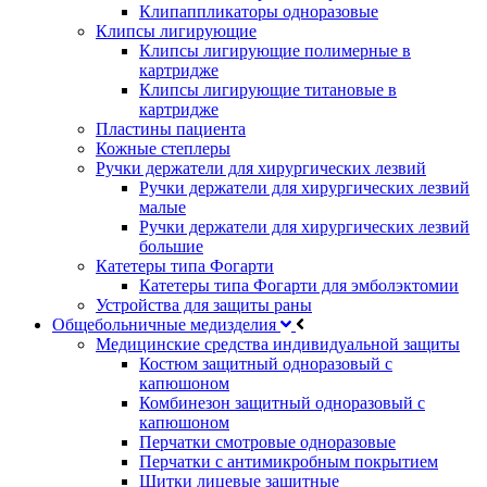
Клипаппликаторы одноразовые
Клипсы лигирующие
Клипсы лигирующие полимерные в
картридже
Клипсы лигирующие титановые в
картридже
Пластины пациента
Кожные степлеры
Ручки держатели для хирургических лезвий
Ручки держатели для хирургических лезвий
малые
Ручки держатели для хирургических лезвий
большие
Катетеры типа Фогарти
Катетеры типа Фогарти для эмболэктомии
Устройства для защиты раны
Общебольничные медизделия
Медицинские средства индивидуальной защиты
Костюм защитный одноразовый с
капюшоном
Комбинезон защитный одноразовый с
капюшоном
Перчатки смотровые одноразовые
Перчатки с антимикробным покрытием
Щитки лицевые защитные