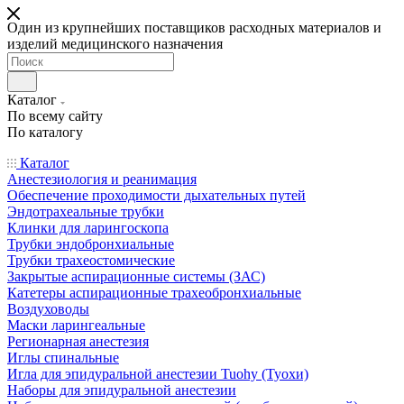
Один из крупнейших поставщиков расходных материалов и
изделий медицинского назначения
Каталог
По всему сайту
По каталогу
Каталог
Анестезиология и реанимация
Обеспечение проходимости дыхательных путей
Эндотрахеальные трубки
Клинки для ларингоскопа
Трубки эндобронхиальные
Трубки трахеостомические
Закрытые аспирационные системы (ЗАС)
Катетеры аспирационные трахеобронхиальные
Воздуховоды
Маски ларингеальные
Регионарная анестезия
Иглы спинальные
Игла для эпидуральной анестезии Tuohy (Туохи)
Наборы для эпидуральной анестезии