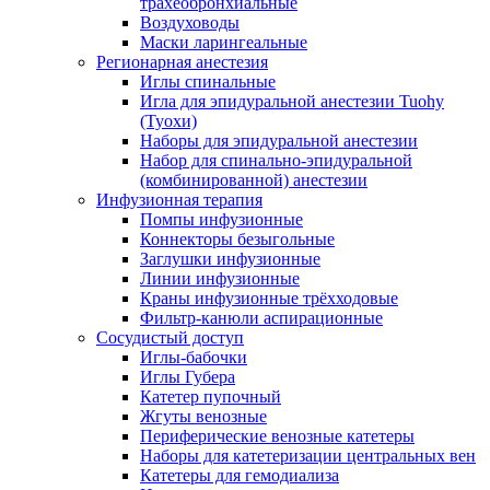
трахеобронхиальные
Воздуховоды
Маски ларингеальные
Регионарная анестезия
Иглы спинальные
Игла для эпидуральной анестезии Tuohy
(Туохи)
Наборы для эпидуральной анестезии
Набор для спинально-эпидуральной
(комбинированной) анестезии
Инфузионная терапия
Помпы инфузионные
Коннекторы безыгольные
Заглушки инфузионные
Линии инфузионные
Краны инфузионные трёхходовые
Фильтр-канюли аспирационные
Сосудистый доступ
Иглы-бабочки
Иглы Губера
Катетер пупочный
Жгуты венозные
Периферические венозные катетеры
Наборы для катетеризации центральных вен
Катетеры для гемодиализа