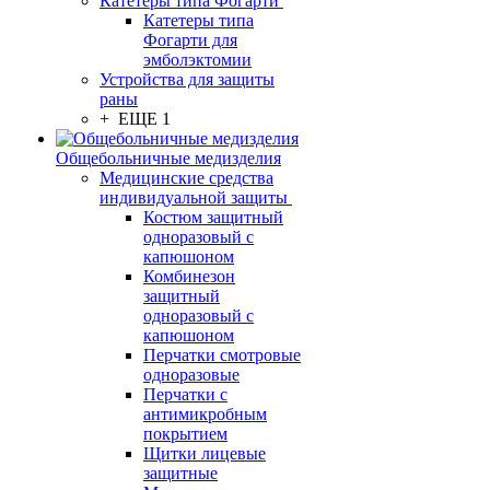
Катетеры типа Фогарти
Катетеры типа
Фогарти для
эмболэктомии
Устройства для защиты
раны
+ ЕЩЕ 1
Общебольничные медизделия
Медицинские средства
индивидуальной защиты
Костюм защитный
одноразовый с
капюшоном
Комбинезон
защитный
одноразовый с
капюшоном
Перчатки смотровые
одноразовые
Перчатки с
антимикробным
покрытием
Щитки лицевые
защитные