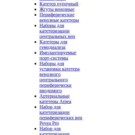
Катетер пупочный
Жгуты венозные
Периферические
венозные катетеры
Наборы для
катетеризации
центральных вен
Катетеры для
гемодиализа
Имплантируемые
порт‑системы
Наборы для
установки катетера
венозного
центрального
периферически
вводимого
Артериальные
катетеры Arpea
Набор для
катетеризации
периферических вен
Pevea Pro
Набор для
катетеризации