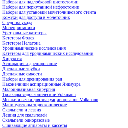
Наборы для надлобковой цистостомии
Наборы для перкутанной нефростомии
Наборы для установки мочеточникового стента
Кожухи для доступа в мочеточник
Средства ухода
Мочеприемники
Уретральные катетеры
Катетеры Фолея
Катетеры Нелатона
Уродинамические исследования
Катетеры для уродинамических исследований
Хирургия
Аспирация и дренирование
Дренажные трубки
Дренажные емкости
Наборы для дренирования ран
Наконечники аспирационные Янкауэра
Малоинвазивная хирургия
Троакары эндоскопические Volkmann
Мешки и сачки для эвакуации органов Volkmann
Манипуляторы эндоскопические
Скальпели и лезвия
Лезвия для скальпелей
Скальпели одноразовые
Сшивающие аппараты и кассеты