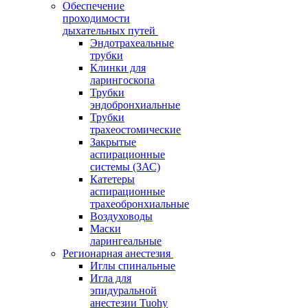
Обеспечение
проходимости
дыхательных путей
Эндотрахеальные
трубки
Клинки для
ларингоскопа
Трубки
эндобронхиальные
Трубки
трахеостомические
Закрытые
аспирационные
системы (ЗАС)
Катетеры
аспирационные
трахеобронхиальные
Воздуховоды
Маски
ларингеальные
Регионарная анестезия
Иглы спинальные
Игла для
эпидуральной
анестезии Tuohy