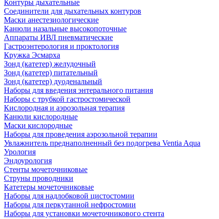
Контуры дыхательные
Соединители для дыхательных контуров
Маски анестезиологические
Канюли назальные высокопоточные
Аппараты ИВЛ пневматические
Гастроэнтерология и проктология
Кружка Эсмарха
Зонд (катетер) желудочный
Зонд (катетер) питательный
Зонд (катетер) дуоденальный
Наборы для введения энтерального питания
Наборы с трубкой гастростомической
Кислородная и аэрозольная терапия
Канюли кислородные
Маски кислородные
Наборы для проведения аэрозольной терапии
Увлажнитель преднаполненный без подогрева Ventia Aqua
Урология
Эндоурология
Стенты мочеточниковые
Струны проводники
Катетеры мочеточниковые
Наборы для надлобковой цистостомии
Наборы для перкутанной нефростомии
Наборы для установки мочеточникового стента