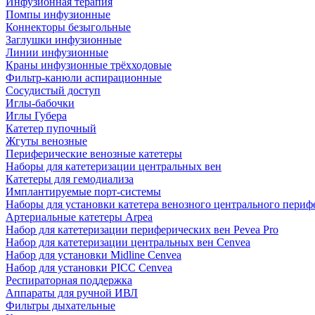
Инфузионная терапия
Помпы инфузионные
Коннекторы безыгольные
Заглушки инфузионные
Линии инфузионные
Краны инфузионные трёхходовые
Фильтр-канюли аспирационные
Сосудистый доступ
Иглы-бабочки
Иглы Губера
Катетер пупочный
Жгуты венозные
Периферические венозные катетеры
Наборы для катетеризации центральных вен
Катетеры для гемодиализа
Имплантируемые порт‑системы
Наборы для установки катетера венозного центрального пери
Артериальные катетеры Arpea
Набор для катетеризации периферических вен Pevea Pro
Набор для катетеризации центральных вен Cenvea
Набор для установки Midline Cenvea
Набор для установки PICC Cenvea
Респираторная поддержка
Аппараты для ручной ИВЛ
Фильтры дыхательные