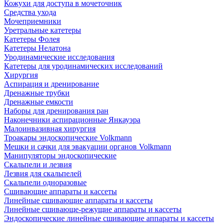
Кожухи для доступа в мочеточник
Средства ухода
Мочеприемники
Уретральные катетеры
Катетеры Фолея
Катетеры Нелатона
Уродинамические исследования
Катетеры для уродинамических исследований
Хирургия
Аспирация и дренирование
Дренажные трубки
Дренажные емкости
Наборы для дренирования ран
Наконечники аспирационные Янкауэра
Малоинвазивная хирургия
Троакары эндоскопические Volkmann
Мешки и сачки для эвакуации органов Volkmann
Манипуляторы эндоскопические
Скальпели и лезвия
Лезвия для скальпелей
Скальпели одноразовые
Сшивающие аппараты и кассеты
Линейные сшивающие аппараты и кассеты
Линейные сшивающе-режущие аппараты и кассеты
Эндоскопические линейные сшивающие аппараты и кассеты