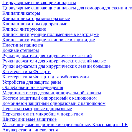
Циркулярные сшивающие аппараты
Циркулярные сшивающие аппараты для геморроидопексии и ле
Клипаппликаторы
Клипаппликаторы многоразовые
Клипаппликаторы одноразовые
Клипсы лигирующие
Клипсы лигирующие полимерные в картридже
Клипсы лигирующие титановые в картридже
Пластины пациента
Кожные степлеры
Ручки держатели для хирургических лезвий
Ручки держатели для хирургических лезвий малые
Ручки держатели для хирургических лезвий большие
Катетеры типа Фогарти
Катетеры типа Фогарти для эмболэктомии
Устройства для защиты раны
Общебольничные медизделия
Медицинские средства индивидуальной защиты
Костюм защитный одноразовый с капюшоном
Комбинезон защитный одноразовый с капюшоном
Перчатки смотровые одноразовые
Перчатки с антимикробным покрытием
Щитки лицевые защитные
Маски лицевые медицинские трехслойные. Класс защиты IIR
Акушерство и гинекология