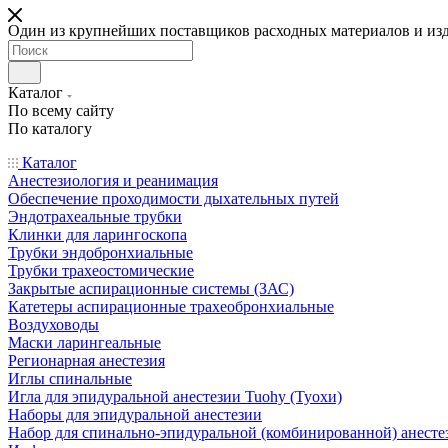
Один из крупнейших поставщиков расходных материалов и из
Каталог
По всему сайту
По каталогу
Каталог
Анестезиология и реанимация
Обеспечение проходимости дыхательных путей
Эндотрахеальные трубки
Клинки для ларингоскопа
Трубки эндобронхиальные
Трубки трахеостомические
Закрытые аспирационные системы (ЗАС)
Катетеры аспирационные трахеобронхиальные
Воздуховоды
Маски ларингеальные
Регионарная анестезия
Иглы спинальные
Игла для эпидуральной анестезии Tuohy (Туохи)
Наборы для эпидуральной анестезии
Набор для спинально-эпидуральной (комбинированной) анесте