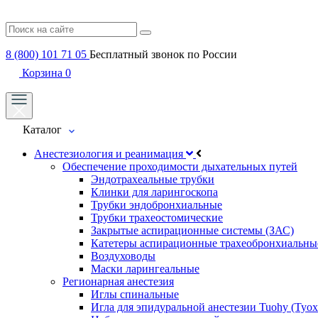
8 (800) 101 71 05
Бесплатный звонок по России
Корзина
0
Каталог
Анестезиология и реанимация
Обеспечение проходимости дыхательных путей
Эндотрахеальные трубки
Клинки для ларингоскопа
Трубки эндобронхиальные
Трубки трахеостомические
Закрытые аспирационные системы (ЗАС)
Катетеры аспирационные трахеобронхиальны
Воздуховоды
Маски ларингеальные
Регионарная анестезия
Иглы спинальные
Игла для эпидуральной анестезии Tuohy (Туох