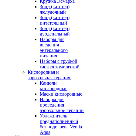
Кружка Эсмарха
Зонд (катетер)
желудочный
Зонд (катетер)
питательный
Зонд (катетер)
дуоденальный
Наборы для
введения
энтерального
питания
Наборы с трубкой
гастростомической
Кислородная и
аэрозольная терапия
Канюли
кислородные
Маски кислородные
Наборы для
проведения
аэрозольной терапии
Увлажнитель
преднаполненный
без подогрева Ventia
Aqua