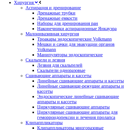
Хирургия
Аспирация и дренирование
Дренажные трубки
Дренажные емкости
Наборы для дренирования ран
Наконечники аспирационные Янкауэра
Малоинвазивная хирургия
Троакары эндоскопические Volkmann
Мешки и сачки для эвакуации органов
Volkmann
Манипуляторы эндоскопические
Скальпели и лезвия
Лезвия для скальпелей
Скальпели одноразовые
Сшивающие аппараты и кассеты
Линейные сшивающие аппараты и кассеты
Линейные сшивающе-режущие аппараты и
кассеты
Эндоскопические линейные сшивающие
аппараты и кассеты
Циркулярные сшивающие аппараты
Циркулярные сшивающие аппараты для
геморроидопексии и лечения пролапса
Клипаппликаторы
Клипаппликаторы многоразовые