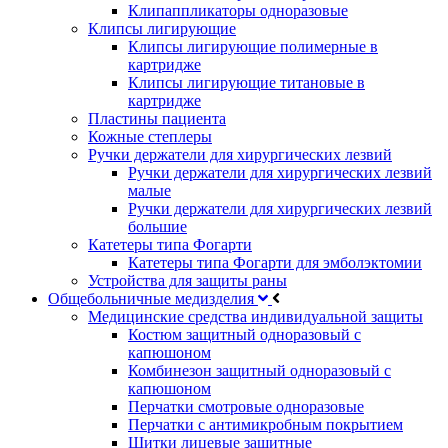
Клипаппликаторы одноразовые
Клипсы лигирующие
Клипсы лигирующие полимерные в
картридже
Клипсы лигирующие титановые в
картридже
Пластины пациента
Кожные степлеры
Ручки держатели для хирургических лезвий
Ручки держатели для хирургических лезвий
малые
Ручки держатели для хирургических лезвий
большие
Катетеры типа Фогарти
Катетеры типа Фогарти для эмболэктомии
Устройства для защиты раны
Общебольничные медизделия
Медицинские средства индивидуальной защиты
Костюм защитный одноразовый с
капюшоном
Комбинезон защитный одноразовый с
капюшоном
Перчатки смотровые одноразовые
Перчатки с антимикробным покрытием
Щитки лицевые защитные