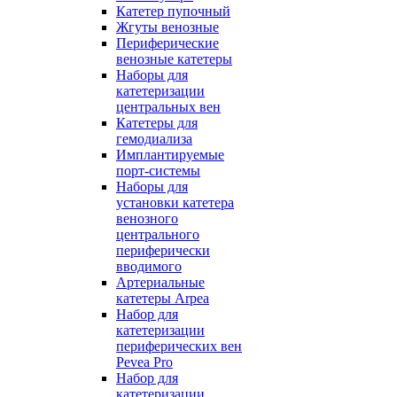
Катетер пупочный
Жгуты венозные
Периферические
венозные катетеры
Наборы для
катетеризации
центральных вен
Катетеры для
гемодиализа
Имплантируемые
порт‑системы
Наборы для
установки катетера
венозного
центрального
периферически
вводимого
Артериальные
катетеры Arpea
Набор для
катетеризации
периферических вен
Pevea Pro
Набор для
катетеризации