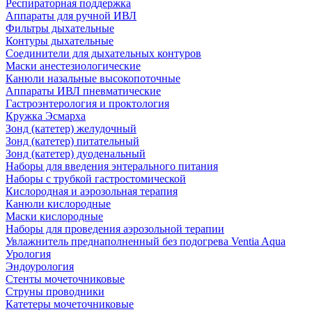
Респираторная поддержка
Аппараты для ручной ИВЛ
Фильтры дыхательные
Контуры дыхательные
Соединители для дыхательных контуров
Маски анестезиологические
Канюли назальные высокопоточные
Аппараты ИВЛ пневматические
Гастроэнтерология и проктология
Кружка Эсмарха
Зонд (катетер) желудочный
Зонд (катетер) питательный
Зонд (катетер) дуоденальный
Наборы для введения энтерального питания
Наборы с трубкой гастростомической
Кислородная и аэрозольная терапия
Канюли кислородные
Маски кислородные
Наборы для проведения аэрозольной терапии
Увлажнитель преднаполненный без подогрева Ventia Aqua
Урология
Эндоурология
Стенты мочеточниковые
Струны проводники
Катетеры мочеточниковые