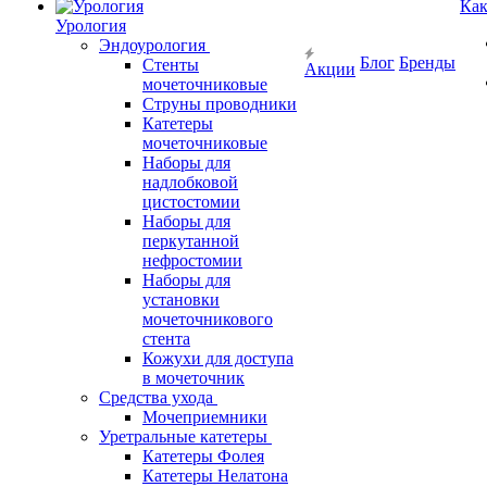
Как
Урология
Эндоурология
Блог
Бренды
Стенты
Акции
мочеточниковые
Струны проводники
Катетеры
мочеточниковые
Наборы для
надлобковой
цистостомии
Наборы для
перкутанной
нефростомии
Наборы для
установки
мочеточникового
стента
Кожухи для доступа
в мочеточник
Средства ухода
Мочеприемники
Уретральные катетеры
Катетеры Фолея
Катетеры Нелатона