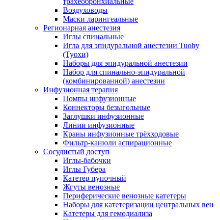
трахеобронхиальные
Воздуховоды
Маски ларингеальные
Регионарная анестезия
Иглы спинальные
Игла для эпидуральной анестезии Tuohy
(Туохи)
Наборы для эпидуральной анестезии
Набор для спинально-эпидуральной
(комбинированной) анестезии
Инфузионная терапия
Помпы инфузионные
Коннекторы безыгольные
Заглушки инфузионные
Линии инфузионные
Краны инфузионные трёхходовые
Фильтр-канюли аспирационные
Сосудистый доступ
Иглы-бабочки
Иглы Губера
Катетер пупочный
Жгуты венозные
Периферические венозные катетеры
Наборы для катетеризации центральных вен
Катетеры для гемодиализа