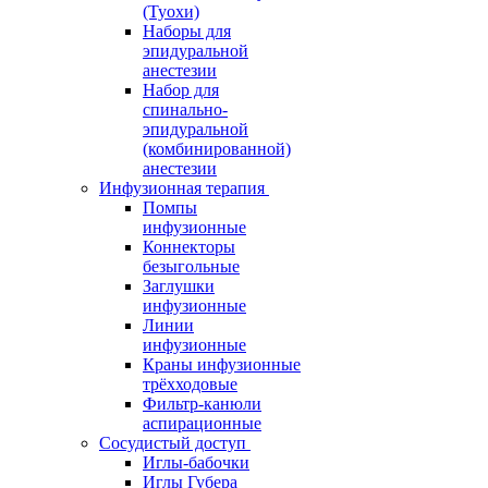
(Туохи)
Наборы для
эпидуральной
анестезии
Набор для
спинально-
эпидуральной
(комбинированной)
анестезии
Инфузионная терапия
Помпы
инфузионные
Коннекторы
безыгольные
Заглушки
инфузионные
Линии
инфузионные
Краны инфузионные
трёхходовые
Фильтр-канюли
аспирационные
Сосудистый доступ
Иглы-бабочки
Иглы Губера