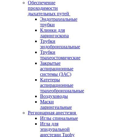
Обеспечение
проходимости
дыхательных путей
Эндотрахеальные
трубки
Клинки для
ларингоскопа
Трубки
эндобронхиальные
Трубки
трахеостомические
Закрытые
аспирационные
системы (ЗАС)
Катетеры
аспирационные
трахеобронхиальные
Воздуховоды
Маски
ларингеальные
Регионарная анестезия
Иглы спинальные
Игла для
эпидуральной
анестезии Tuohy