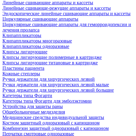
Линейные сшивающие аппараты и кассеты
Линейные сшивающе-режущие аппараты и кассеты
Эндоскопические линейные сшивающие аппараты и кассеты
Циркулярные сшивающие аппараты
Циркулярные сшивающие аппараты для геморроидопексии и
лечения пролапса
Клипаппликаторы
Клипаппликаторы многоразовые
Клипаппликаторы одноразовые
Клипсы лигирующие
Клипсы лигирующие полимерные в картридже
Клипсы лигирующие титановые в картридже
Пластины пациента
Кожные степлеры
Ручки держатели для хирургических лезвий
Ручки держатели для хирургических лезвий малые
Ручки держатели для хирургических лезвий большие
Катетеры типа Фогарти
Катетеры типа Фогарти для эмболэктомии
Устройства для защиты раны
Общебольничные медизделия
Медицинские средства индивидуальной защиты
Костюм защитный одноразовый с капюшоном
Комбинезон защитный одноразовый с капюшоном
Перчатки смотровые одноразовые