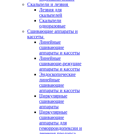
Скальпели и лезвия
Лезвия для
скальпелей
Скальпели
одноразовые
Сшивающие аппараты и
кассеты
Линейные
сшивающие
аппараты и кассеты
Линейные
сшивающе-режущие
аппараты и кассеты
Эндоскопические
линейные
сшивающие
аппараты и кассеты
Циркулярные
сшивающие
аппараты
Циркулярные
сшивающие
аппараты для
геморроидопексии и
лечения пролапса