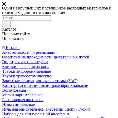
Один из крупнейших поставщиков расходных материалов и
изделий медицинского назначения
Каталог
По всему сайту
По каталогу
Каталог
Анестезиология и реанимация
Обеспечение проходимости дыхательных путей
Эндотрахеальные трубки
Клинки для ларингоскопа
Трубки эндобронхиальные
Трубки трахеостомические
Закрытые аспирационные системы (ЗАС)
Катетеры аспирационные трахеобронхиальные
Воздуховоды
Маски ларингеальные
Регионарная анестезия
Иглы спинальные
Игла для эпидуральной анестезии Tuohy (Туохи)
Наборы для эпидуральной анестезии