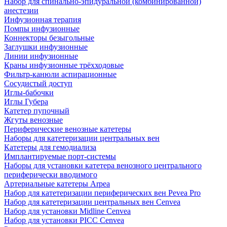
Набор для спинально-эпидуральной (комбинированной)
анестезии
Инфузионная терапия
Помпы инфузионные
Коннекторы безыгольные
Заглушки инфузионные
Линии инфузионные
Краны инфузионные трёхходовые
Фильтр-канюли аспирационные
Сосудистый доступ
Иглы-бабочки
Иглы Губера
Катетер пупочный
Жгуты венозные
Периферические венозные катетеры
Наборы для катетеризации центральных вен
Катетеры для гемодиализа
Имплантируемые порт‑системы
Наборы для установки катетера венозного центрального
периферически вводимого
Артериальные катетеры Arpea
Набор для катетеризации периферических вен Pevea Pro
Набор для катетеризации центральных вен Cenvea
Набор для установки Midline Cenvea
Набор для установки PICC Cenvea