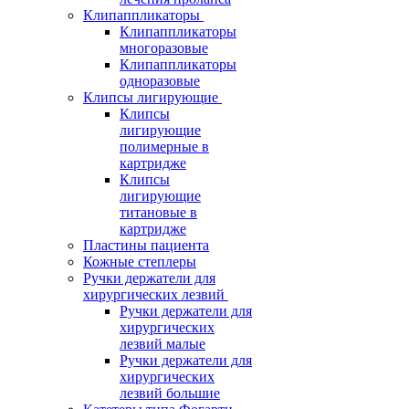
Клипаппликаторы
Клипаппликаторы
многоразовые
Клипаппликаторы
одноразовые
Клипсы лигирующие
Клипсы
лигирующие
полимерные в
картридже
Клипсы
лигирующие
титановые в
картридже
Пластины пациента
Кожные степлеры
Ручки держатели для
хирургических лезвий
Ручки держатели для
хирургических
лезвий малые
Ручки держатели для
хирургических
лезвий большие