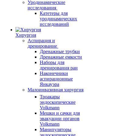
Уродинамические
исследования
Катетеры для
уродинамических
исследований
Хирургия
Аспирация и
дренирование
Дренажные трубки
Дренажные емкости
Наборы для
дренирования ран
Наконечники
аспирационные
Янкауэра
Малоинвазивная хирургия
Троакары
эндоскопические
Volkmann
Мешки и сачки для
эвакуации органов
Volkmann
Манипуляторы
эндоскопические