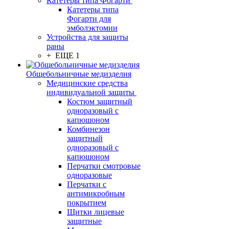
Катетеры типа Фогарти
Катетеры типа
Фогарти для
эмболэктомии
Устройства для защиты
раны
+ ЕЩЕ 1
Общебольничные медизделия
Медицинские средства
индивидуальной защиты
Костюм защитный
одноразовый с
капюшоном
Комбинезон
защитный
одноразовый с
капюшоном
Перчатки смотровые
одноразовые
Перчатки с
антимикробным
покрытием
Щитки лицевые
защитные