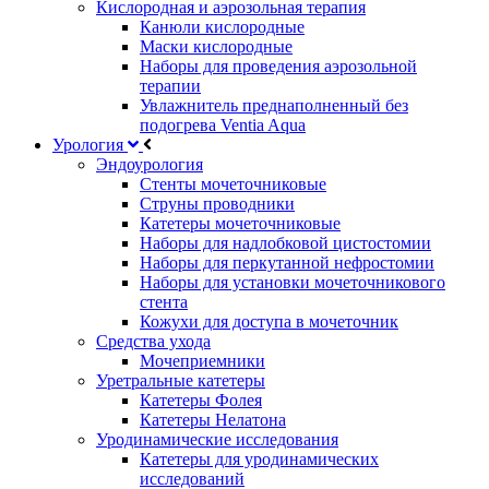
Кислородная и аэрозольная терапия
Канюли кислородные
Маски кислородные
Наборы для проведения аэрозольной
терапии
Увлажнитель преднаполненный без
подогрева Ventia Aqua
Урология
Эндоурология
Стенты мочеточниковые
Струны проводники
Катетеры мочеточниковые
Наборы для надлобковой цистостомии
Наборы для перкутанной нефростомии
Наборы для установки мочеточникового
стента
Кожухи для доступа в мочеточник
Средства ухода
Мочеприемники
Уретральные катетеры
Катетеры Фолея
Катетеры Нелатона
Уродинамические исследования
Катетеры для уродинамических
исследований