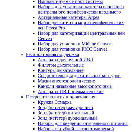
Имплантируемые порт‑системы
Наборы для установки катетера венозного
центрального периферически вводимого
Артериальные катетеры Arpea
Набор для катетеризации периферических
вен Pevea Pro
Набор для катетеризации центральных вен
Cenvea
Набор для установки Midline Cenvea
Набор для установки PICC Cenvea
Респираторная поддержка
Аппараты для ручной ИВЛ
Фильтры дыхательные
Контуры дыхательные
Соединители для дыхательных контуров
Маски анестезиологические
Канюли назальные высокопоточные
Аппараты ИВЛ пневматические
Гастроэнтерология и проктология
Кружка Эсмарха
Зонд (катетер) желудочный
Зонд (катетер) питательный
Зонд (катетер) дуоденальный
Наборы для введения энтерального питания
Наборы с трубкой гастростомической