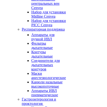
центральных вен
Cenvea
Набор для установки
Midline Cenvea
Набор для установки
PICC Cenvea
Респираторная поддержка
Аппараты для
ручной ИВЛ
Фильтры
дыхательные
Контуры
дыхательные
Соединители для
дыхательных
контуров
Маски
анестезиологические
Канюли назальные
высокопоточные
Аппараты ИВЛ
пневматические
Гастроэнтерология и
проктология