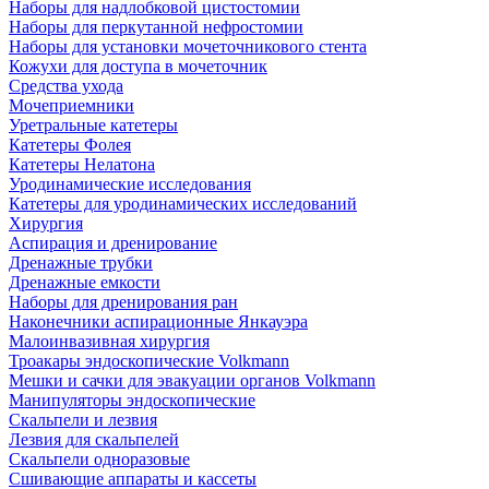
Наборы для надлобковой цистостомии
Наборы для перкутанной нефростомии
Наборы для установки мочеточникового стента
Кожухи для доступа в мочеточник
Средства ухода
Мочеприемники
Уретральные катетеры
Катетеры Фолея
Катетеры Нелатона
Уродинамические исследования
Катетеры для уродинамических исследований
Хирургия
Аспирация и дренирование
Дренажные трубки
Дренажные емкости
Наборы для дренирования ран
Наконечники аспирационные Янкауэра
Малоинвазивная хирургия
Троакары эндоскопические Volkmann
Мешки и сачки для эвакуации органов Volkmann
Манипуляторы эндоскопические
Скальпели и лезвия
Лезвия для скальпелей
Скальпели одноразовые
Сшивающие аппараты и кассеты