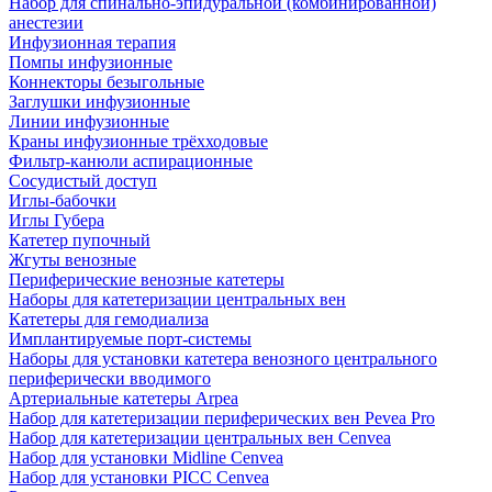
Набор для спинально-эпидуральной (комбинированной)
анестезии
Инфузионная терапия
Помпы инфузионные
Коннекторы безыгольные
Заглушки инфузионные
Линии инфузионные
Краны инфузионные трёхходовые
Фильтр-канюли аспирационные
Сосудистый доступ
Иглы-бабочки
Иглы Губера
Катетер пупочный
Жгуты венозные
Периферические венозные катетеры
Наборы для катетеризации центральных вен
Катетеры для гемодиализа
Имплантируемые порт‑системы
Наборы для установки катетера венозного центрального
периферически вводимого
Артериальные катетеры Arpea
Набор для катетеризации периферических вен Pevea Pro
Набор для катетеризации центральных вен Cenvea
Набор для установки Midline Cenvea
Набор для установки PICC Cenvea