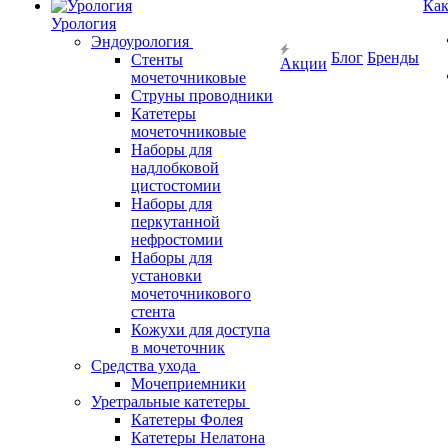
Как
Урология
Эндоурология
Блог
Бренды
Стенты
Акции
мочеточниковые
Струны проводники
Катетеры
мочеточниковые
Наборы для
надлобковой
цистостомии
Наборы для
перкутанной
нефростомии
Наборы для
установки
мочеточникового
стента
Кожухи для доступа
в мочеточник
Средства ухода
Мочеприемники
Уретральные катетеры
Катетеры Фолея
Катетеры Нелатона