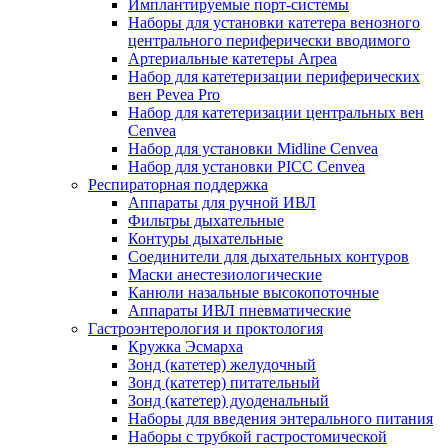
Имплантируемые порт‑системы
Наборы для установки катетера венозного
центрального периферически вводимого
Артериальные катетеры Arpea
Набор для катетеризации периферических
вен Pevea Pro
Набор для катетеризации центральных вен
Cenvea
Набор для установки Midline Cenvea
Набор для установки PICC Cenvea
Респираторная поддержка
Аппараты для ручной ИВЛ
Фильтры дыхательные
Контуры дыхательные
Соединители для дыхательных контуров
Маски анестезиологические
Канюли назальные высокопоточные
Аппараты ИВЛ пневматические
Гастроэнтерология и проктология
Кружка Эсмарха
Зонд (катетер) желудочный
Зонд (катетер) питательный
Зонд (катетер) дуоденальный
Наборы для введения энтерального питания
Наборы с трубкой гастростомической