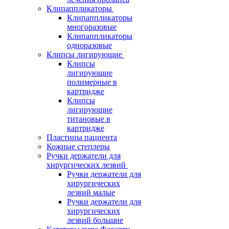
Клипаппликаторы
Клипаппликаторы
многоразовые
Клипаппликаторы
одноразовые
Клипсы лигирующие
Клипсы
лигирующие
полимерные в
картридже
Клипсы
лигирующие
титановые в
картридже
Пластины пациента
Кожные степлеры
Ручки держатели для
хирургических лезвий
Ручки держатели для
хирургических
лезвий малые
Ручки держатели для
хирургических
лезвий большие