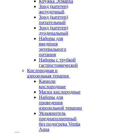
Кружка Эсмарха
Зонд (катетер)
желудочный
Зонд (катетер)
питательный
Зонд (катетер)
дуоденальный
Наборы для
введения
энтерального
питания
Наборы с трубкой
гастростомической
Кислородная и
аэрозольная терапия
Канюли
кислородные
Маски кислородные
Наборы для
проведения
аэрозольной терапии
Увлажнитель
преднаполненный
без подогрева Ventia
Aqua