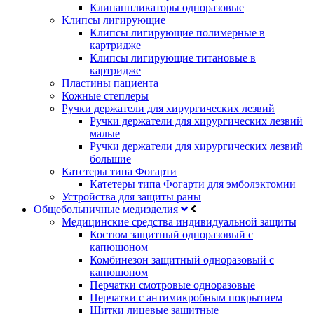
Клипаппликаторы одноразовые
Клипсы лигирующие
Клипсы лигирующие полимерные в
картридже
Клипсы лигирующие титановые в
картридже
Пластины пациента
Кожные степлеры
Ручки держатели для хирургических лезвий
Ручки держатели для хирургических лезвий
малые
Ручки держатели для хирургических лезвий
большие
Катетеры типа Фогарти
Катетеры типа Фогарти для эмболэктомии
Устройства для защиты раны
Общебольничные медизделия
Медицинские средства индивидуальной защиты
Костюм защитный одноразовый с
капюшоном
Комбинезон защитный одноразовый с
капюшоном
Перчатки смотровые одноразовые
Перчатки с антимикробным покрытием
Щитки лицевые защитные