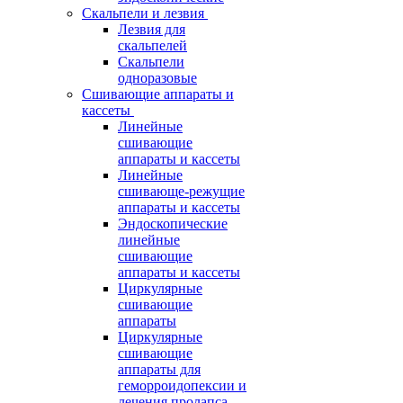
Скальпели и лезвия
Лезвия для
скальпелей
Скальпели
одноразовые
Сшивающие аппараты и
кассеты
Линейные
сшивающие
аппараты и кассеты
Линейные
сшивающе-режущие
аппараты и кассеты
Эндоскопические
линейные
сшивающие
аппараты и кассеты
Циркулярные
сшивающие
аппараты
Циркулярные
сшивающие
аппараты для
геморроидопексии и
лечения пролапса