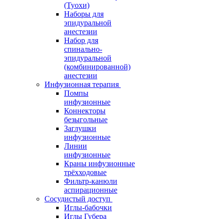
(Туохи)
Наборы для
эпидуральной
анестезии
Набор для
спинально-
эпидуральной
(комбинированной)
анестезии
Инфузионная терапия
Помпы
инфузионные
Коннекторы
безыгольные
Заглушки
инфузионные
Линии
инфузионные
Краны инфузионные
трёхходовые
Фильтр-канюли
аспирационные
Сосудистый доступ
Иглы-бабочки
Иглы Губера