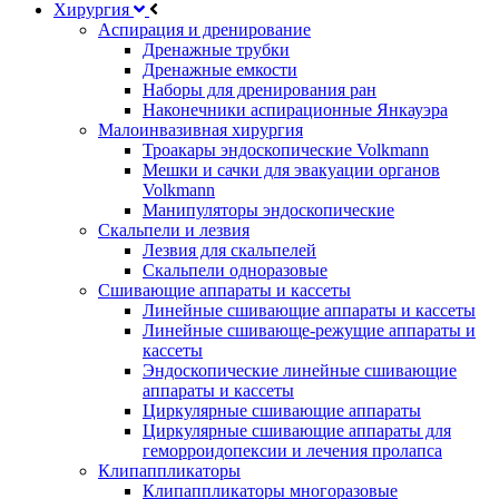
Хирургия
Аспирация и дренирование
Дренажные трубки
Дренажные емкости
Наборы для дренирования ран
Наконечники аспирационные Янкауэра
Малоинвазивная хирургия
Троакары эндоскопические Volkmann
Мешки и сачки для эвакуации органов
Volkmann
Манипуляторы эндоскопические
Скальпели и лезвия
Лезвия для скальпелей
Скальпели одноразовые
Сшивающие аппараты и кассеты
Линейные сшивающие аппараты и кассеты
Линейные сшивающе-режущие аппараты и
кассеты
Эндоскопические линейные сшивающие
аппараты и кассеты
Циркулярные сшивающие аппараты
Циркулярные сшивающие аппараты для
геморроидопексии и лечения пролапса
Клипаппликаторы
Клипаппликаторы многоразовые