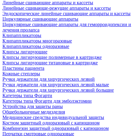
Линейные сшивающие аппараты и кассеты
Линейные сшивающе-режущие аппараты и кассеты
Эндоскопические линейные сшивающие аппараты и кассеты
Циркулярные сшивающие аппараты
Циркулярные сшивающие аппараты для геморроидопексии и
лечения пролапса
Клипаппликаторы
Клипаппликаторы многоразовые
Клипаппликаторы одноразовые
Клипсы лигирующие
Клипсы лигирующие полимерные в картридже
Клипсы лигирующие титановые в картридже
Пластины пациента
Кожные степлеры
Ручки держатели для хирургических лезвий
Ручки держатели для хирургических лезвий малые
Ручки держатели для хирургических лезвий большие
Катетеры типа Фогарти
Катетеры типа Фогарти для эмболэктомии
Устройства для защиты раны
Общебольничные медизделия
Медицинские средства индивидуальной защиты
Костюм защитный одноразовый с капюшоном
Комбинезон защитный одноразовый с капюшоном
Перчатки смотровые одноразовые