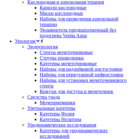
Кислородная и аэрозольная терапия
Канюли кислородные
Маски кислородные
Наборы для проведения аэрозольной
терапии
Увлажнитель преднаполненный без
подогрева Ventia Aqua
Урология
Эндоурология
Стенты мочеточниковые
Струны проводники
Катетеры мочеточниковые
Наборы для надлобковой цистостомии
Наборы для перкутанной нефростомии
Наборы для установки мочеточникового
стента
Кожухи для доступа в мочеточник
Средства ухода
Мочеприемники
Уретральные катетеры
Катетеры Фолея
Катетеры Нелатона
Уродинамические исследования
Катетеры для уродинамических
исследований