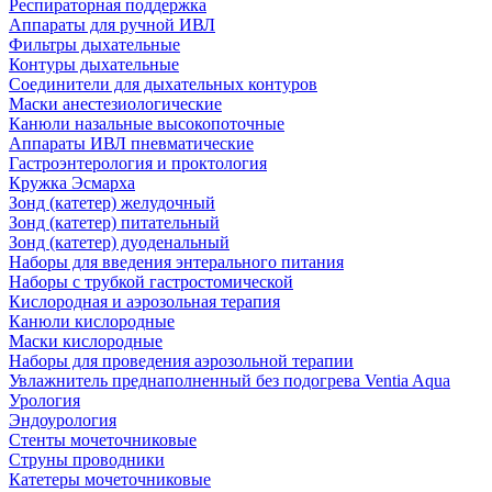
Респираторная поддержка
Аппараты для ручной ИВЛ
Фильтры дыхательные
Контуры дыхательные
Соединители для дыхательных контуров
Маски анестезиологические
Канюли назальные высокопоточные
Аппараты ИВЛ пневматические
Гастроэнтерология и проктология
Кружка Эсмарха
Зонд (катетер) желудочный
Зонд (катетер) питательный
Зонд (катетер) дуоденальный
Наборы для введения энтерального питания
Наборы с трубкой гастростомической
Кислородная и аэрозольная терапия
Канюли кислородные
Маски кислородные
Наборы для проведения аэрозольной терапии
Увлажнитель преднаполненный без подогрева Ventia Aqua
Урология
Эндоурология
Стенты мочеточниковые
Струны проводники
Катетеры мочеточниковые