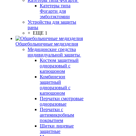
Катетеры типа Фогарти
Катетеры типа
Фогарти для
эмболэктомии
Устройства для защиты
раны
+ ЕЩЕ 1
Общебольничные медизделия
Медицинские средства
индивидуальной защиты
Костюм защитный
одноразовый с
капюшоном
Комбинезон
защитный
одноразовый с
капюшоном
Перчатки смотровые
одноразовые
Перчатки с
антимикробным
покрытием
Щитки лицевые
защитные