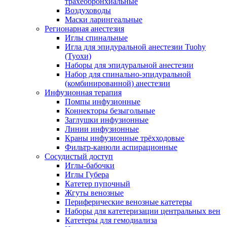
трахеобронхиальные
Воздуховоды
Маски ларингеальные
Регионарная анестезия
Иглы спинальные
Игла для эпидуральной анестезии Tuohy
(Туохи)
Наборы для эпидуральной анестезии
Набор для спинально-эпидуральной
(комбинированной) анестезии
Инфузионная терапия
Помпы инфузионные
Коннекторы безыгольные
Заглушки инфузионные
Линии инфузионные
Краны инфузионные трёхходовые
Фильтр-канюли аспирационные
Сосудистый доступ
Иглы-бабочки
Иглы Губера
Катетер пупочный
Жгуты венозные
Периферические венозные катетеры
Наборы для катетеризации центральных вен
Катетеры для гемодиализа