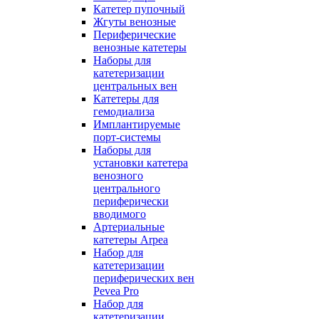
Катетер пупочный
Жгуты венозные
Периферические
венозные катетеры
Наборы для
катетеризации
центральных вен
Катетеры для
гемодиализа
Имплантируемые
порт‑системы
Наборы для
установки катетера
венозного
центрального
периферически
вводимого
Артериальные
катетеры Arpea
Набор для
катетеризации
периферических вен
Pevea Pro
Набор для
катетеризации