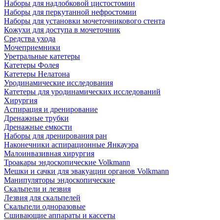
Наборы для надлобковой цистостомии
Наборы для перкутанной нефростомии
Наборы для установки мочеточникового стента
Кожухи для доступа в мочеточник
Средства ухода
Мочеприемники
Уретральные катетеры
Катетеры Фолея
Катетеры Нелатона
Уродинамические исследования
Катетеры для уродинамических исследований
Хирургия
Аспирация и дренирование
Дренажные трубки
Дренажные емкости
Наборы для дренирования ран
Наконечники аспирационные Янкауэра
Малоинвазивная хирургия
Троакары эндоскопические Volkmann
Мешки и сачки для эвакуации органов Volkmann
Манипуляторы эндоскопические
Скальпели и лезвия
Лезвия для скальпелей
Скальпели одноразовые
Сшивающие аппараты и кассеты