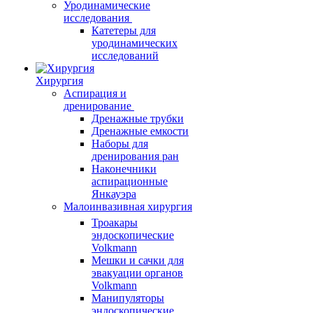
Уродинамические
исследования
Катетеры для
уродинамических
исследований
Хирургия
Аспирация и
дренирование
Дренажные трубки
Дренажные емкости
Наборы для
дренирования ран
Наконечники
аспирационные
Янкауэра
Малоинвазивная хирургия
Троакары
эндоскопические
Volkmann
Мешки и сачки для
эвакуации органов
Volkmann
Манипуляторы
эндоскопические