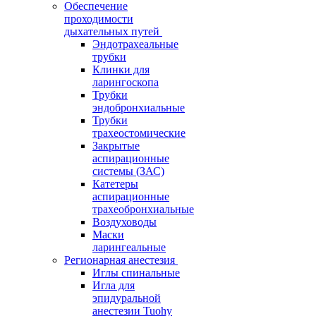
Обеспечение
проходимости
дыхательных путей
Эндотрахеальные
трубки
Клинки для
ларингоскопа
Трубки
эндобронхиальные
Трубки
трахеостомические
Закрытые
аспирационные
системы (ЗАС)
Катетеры
аспирационные
трахеобронхиальные
Воздуховоды
Маски
ларингеальные
Регионарная анестезия
Иглы спинальные
Игла для
эпидуральной
анестезии Tuohy