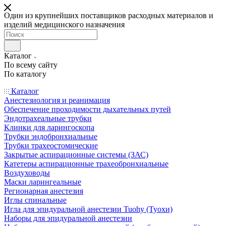
Один из крупнейших поставщиков расходных материалов и
изделий медицинского назначения
Каталог
По всему сайту
По каталогу
Каталог
Анестезиология и реанимация
Обеспечение проходимости дыхательных путей
Эндотрахеальные трубки
Клинки для ларингоскопа
Трубки эндобронхиальные
Трубки трахеостомические
Закрытые аспирационные системы (ЗАС)
Катетеры аспирационные трахеобронхиальные
Воздуховоды
Маски ларингеальные
Регионарная анестезия
Иглы спинальные
Игла для эпидуральной анестезии Tuohy (Туохи)
Наборы для эпидуральной анестезии