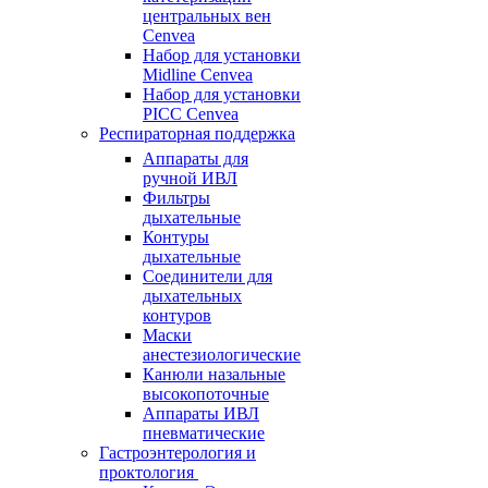
центральных вен
Cenvea
Набор для установки
Midline Cenvea
Набор для установки
PICC Cenvea
Респираторная поддержка
Аппараты для
ручной ИВЛ
Фильтры
дыхательные
Контуры
дыхательные
Соединители для
дыхательных
контуров
Маски
анестезиологические
Канюли назальные
высокопоточные
Аппараты ИВЛ
пневматические
Гастроэнтерология и
проктология