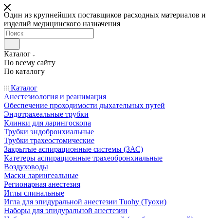
Один из крупнейших поставщиков расходных материалов и
изделий медицинского назначения
Каталог
По всему сайту
По каталогу
Каталог
Анестезиология и реанимация
Обеспечение проходимости дыхательных путей
Эндотрахеальные трубки
Клинки для ларингоскопа
Трубки эндобронхиальные
Трубки трахеостомические
Закрытые аспирационные системы (ЗАС)
Катетеры аспирационные трахеобронхиальные
Воздуховоды
Маски ларингеальные
Регионарная анестезия
Иглы спинальные
Игла для эпидуральной анестезии Tuohy (Туохи)
Наборы для эпидуральной анестезии