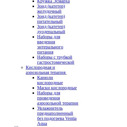
Кружка Эсмарха
Зонд (катетер)
желудочный
Зонд (катетер)
питательный
Зонд (катетер)
дуоденальный
Наборы для
введения
энтерального
питания
Наборы с трубкой
гастростомической
Кислородная и
аэрозольная терапия
Канюли
кислородные
Маски кислородные
Наборы для
проведения
аэрозольной терапии
Увлажнитель
преднаполненный
без подогрева Ventia
Aqua