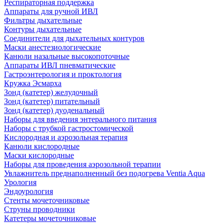
Респираторная поддержка
Аппараты для ручной ИВЛ
Фильтры дыхательные
Контуры дыхательные
Соединители для дыхательных контуров
Маски анестезиологические
Канюли назальные высокопоточные
Аппараты ИВЛ пневматические
Гастроэнтерология и проктология
Кружка Эсмарха
Зонд (катетер) желудочный
Зонд (катетер) питательный
Зонд (катетер) дуоденальный
Наборы для введения энтерального питания
Наборы с трубкой гастростомической
Кислородная и аэрозольная терапия
Канюли кислородные
Маски кислородные
Наборы для проведения аэрозольной терапии
Увлажнитель преднаполненный без подогрева Ventia Aqua
Урология
Эндоурология
Стенты мочеточниковые
Струны проводники
Катетеры мочеточниковые