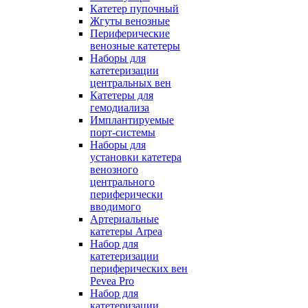
Катетер пупочный
Жгуты венозные
Периферические
венозные катетеры
Наборы для
катетеризации
центральных вен
Катетеры для
гемодиализа
Имплантируемые
порт‑системы
Наборы для
установки катетера
венозного
центрального
периферически
вводимого
Артериальные
катетеры Arpea
Набор для
катетеризации
периферических вен
Pevea Pro
Набор для
катетеризации