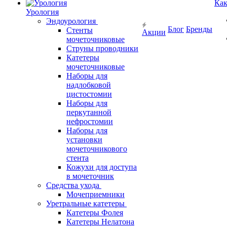
Как
Урология
Эндоурология
Блог
Бренды
Стенты
Акции
мочеточниковые
Струны проводники
Катетеры
мочеточниковые
Наборы для
надлобковой
цистостомии
Наборы для
перкутанной
нефростомии
Наборы для
установки
мочеточникового
стента
Кожухи для доступа
в мочеточник
Средства ухода
Мочеприемники
Уретральные катетеры
Катетеры Фолея
Катетеры Нелатона