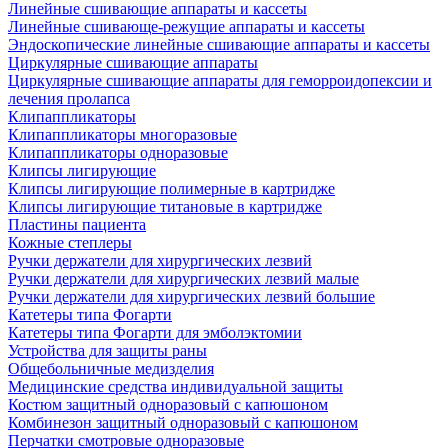
Линейные сшивающие аппараты и кассеты
Линейные сшивающе-режущие аппараты и кассеты
Эндоскопические линейные сшивающие аппараты и кассеты
Циркулярные сшивающие аппараты
Циркулярные сшивающие аппараты для геморроидопексии и
лечения пролапса
Клипаппликаторы
Клипаппликаторы многоразовые
Клипаппликаторы одноразовые
Клипсы лигирующие
Клипсы лигирующие полимерные в картридже
Клипсы лигирующие титановые в картридже
Пластины пациента
Кожные степлеры
Ручки держатели для хирургических лезвий
Ручки держатели для хирургических лезвий малые
Ручки держатели для хирургических лезвий большие
Катетеры типа Фогарти
Катетеры типа Фогарти для эмболэктомии
Устройства для защиты раны
Общебольничные медизделия
Медицинские средства индивидуальной защиты
Костюм защитный одноразовый с капюшоном
Комбинезон защитный одноразовый с капюшоном
Перчатки смотровые одноразовые