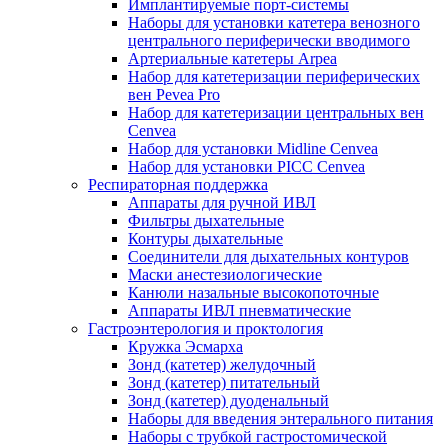
Имплантируемые порт‑системы
Наборы для установки катетера венозного
центрального периферически вводимого
Артериальные катетеры Arpea
Набор для катетеризации периферических
вен Pevea Pro
Набор для катетеризации центральных вен
Cenvea
Набор для установки Midline Cenvea
Набор для установки PICC Cenvea
Респираторная поддержка
Аппараты для ручной ИВЛ
Фильтры дыхательные
Контуры дыхательные
Соединители для дыхательных контуров
Маски анестезиологические
Канюли назальные высокопоточные
Аппараты ИВЛ пневматические
Гастроэнтерология и проктология
Кружка Эсмарха
Зонд (катетер) желудочный
Зонд (катетер) питательный
Зонд (катетер) дуоденальный
Наборы для введения энтерального питания
Наборы с трубкой гастростомической