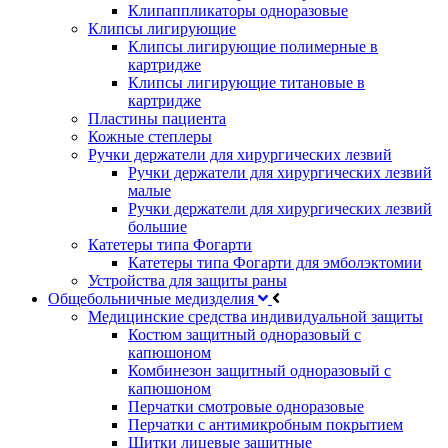
Клипаппликаторы одноразовые
Клипсы лигирующие
Клипсы лигирующие полимерные в
картридже
Клипсы лигирующие титановые в
картридже
Пластины пациента
Кожные степлеры
Ручки держатели для хирургических лезвий
Ручки держатели для хирургических лезвий
малые
Ручки держатели для хирургических лезвий
большие
Катетеры типа Фогарти
Катетеры типа Фогарти для эмболэктомии
Устройства для защиты раны
Общебольничные медизделия
Медицинские средства индивидуальной защиты
Костюм защитный одноразовый с
капюшоном
Комбинезон защитный одноразовый с
капюшоном
Перчатки смотровые одноразовые
Перчатки с антимикробным покрытием
Щитки лицевые защитные