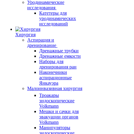
Уродинамические
исследования
Катетеры для
уродинамических
исследований
Хирургия
Аспирация и
дренирование
Дренажные трубки
Дренажные емкости
Наборы для
дренирования ран
Наконечники
аспирационные
Янкауэра
Малоинвазивная хирургия
Троакары
эндоскопические
Volkmann
Мешки и сачки для
эвакуации органов
Volkmann
Манипуляторы
эндоскопические