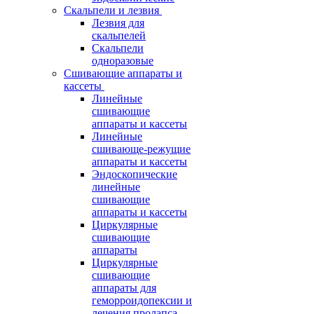
Скальпели и лезвия
Лезвия для
скальпелей
Скальпели
одноразовые
Сшивающие аппараты и
кассеты
Линейные
сшивающие
аппараты и кассеты
Линейные
сшивающе-режущие
аппараты и кассеты
Эндоскопические
линейные
сшивающие
аппараты и кассеты
Циркулярные
сшивающие
аппараты
Циркулярные
сшивающие
аппараты для
геморроидопексии и
лечения пролапса