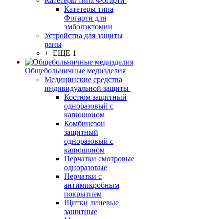
Катетеры типа Фогарти
Катетеры типа
Фогарти для
эмболэктомии
Устройства для защиты
раны
+ ЕЩЕ 1
Общебольничные медизделия
Медицинские средства
индивидуальной защиты
Костюм защитный
одноразовый с
капюшоном
Комбинезон
защитный
одноразовый с
капюшоном
Перчатки смотровые
одноразовые
Перчатки с
антимикробным
покрытием
Щитки лицевые
защитные