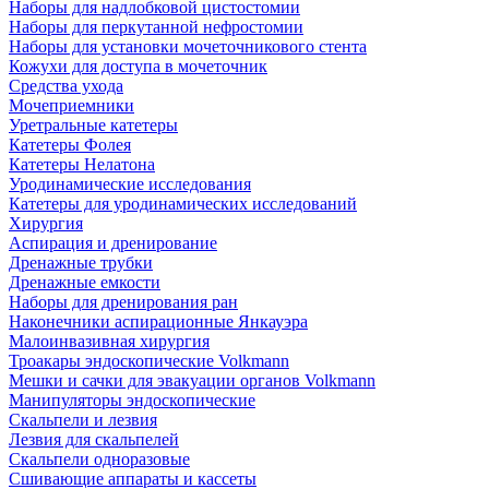
Наборы для надлобковой цистостомии
Наборы для перкутанной нефростомии
Наборы для установки мочеточникового стента
Кожухи для доступа в мочеточник
Средства ухода
Мочеприемники
Уретральные катетеры
Катетеры Фолея
Катетеры Нелатона
Уродинамические исследования
Катетеры для уродинамических исследований
Хирургия
Аспирация и дренирование
Дренажные трубки
Дренажные емкости
Наборы для дренирования ран
Наконечники аспирационные Янкауэра
Малоинвазивная хирургия
Троакары эндоскопические Volkmann
Мешки и сачки для эвакуации органов Volkmann
Манипуляторы эндоскопические
Скальпели и лезвия
Лезвия для скальпелей
Скальпели одноразовые
Сшивающие аппараты и кассеты