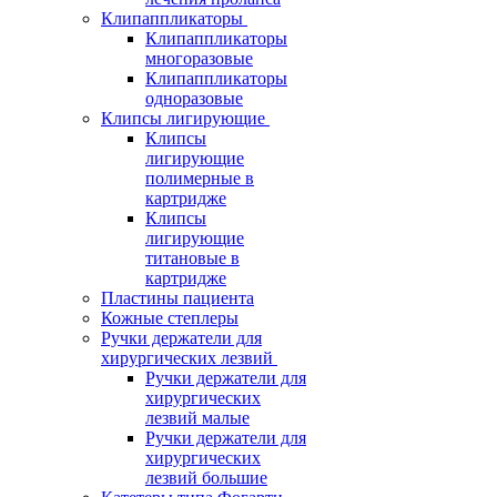
Клипаппликаторы
Клипаппликаторы
многоразовые
Клипаппликаторы
одноразовые
Клипсы лигирующие
Клипсы
лигирующие
полимерные в
картридже
Клипсы
лигирующие
титановые в
картридже
Пластины пациента
Кожные степлеры
Ручки держатели для
хирургических лезвий
Ручки держатели для
хирургических
лезвий малые
Ручки держатели для
хирургических
лезвий большие