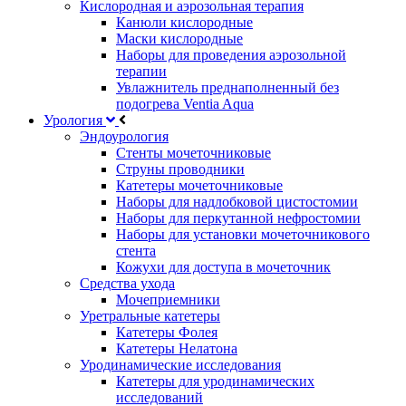
Кислородная и аэрозольная терапия
Канюли кислородные
Маски кислородные
Наборы для проведения аэрозольной
терапии
Увлажнитель преднаполненный без
подогрева Ventia Aqua
Урология
Эндоурология
Стенты мочеточниковые
Струны проводники
Катетеры мочеточниковые
Наборы для надлобковой цистостомии
Наборы для перкутанной нефростомии
Наборы для установки мочеточникового
стента
Кожухи для доступа в мочеточник
Средства ухода
Мочеприемники
Уретральные катетеры
Катетеры Фолея
Катетеры Нелатона
Уродинамические исследования
Катетеры для уродинамических
исследований