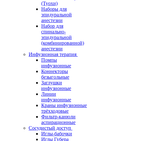
(Туохи)
Наборы для
эпидуральной
анестезии
Набор для
спинально-
эпидуральной
(комбинированной)
анестезии
Инфузионная терапия
Помпы
инфузионные
Коннекторы
безыгольные
Заглушки
инфузионные
Линии
инфузионные
Краны инфузионные
трёхходовые
Фильтр-канюли
аспирационные
Сосудистый доступ
Иглы-бабочки
Иглы Губера