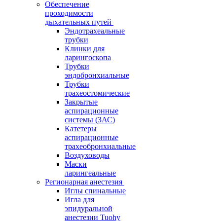
Обеспечение
проходимости
дыхательных путей
Эндотрахеальные
трубки
Клинки для
ларингоскопа
Трубки
эндобронхиальные
Трубки
трахеостомические
Закрытые
аспирационные
системы (ЗАС)
Катетеры
аспирационные
трахеобронхиальные
Воздуховоды
Маски
ларингеальные
Регионарная анестезия
Иглы спинальные
Игла для
эпидуральной
анестезии Tuohy