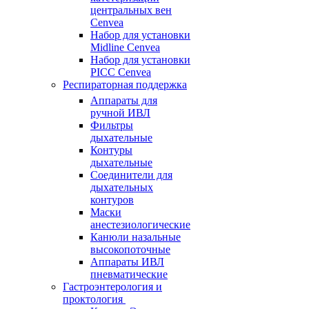
центральных вен
Cenvea
Набор для установки
Midline Cenvea
Набор для установки
PICC Cenvea
Респираторная поддержка
Аппараты для
ручной ИВЛ
Фильтры
дыхательные
Контуры
дыхательные
Соединители для
дыхательных
контуров
Маски
анестезиологические
Канюли назальные
высокопоточные
Аппараты ИВЛ
пневматические
Гастроэнтерология и
проктология