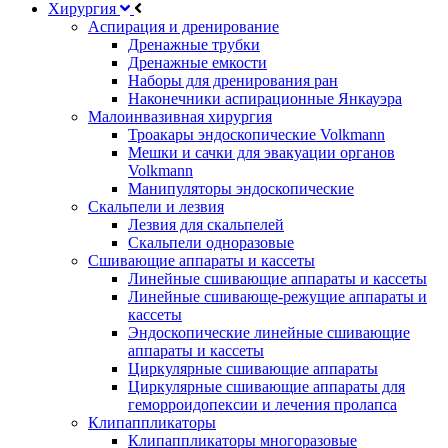
Хирургия
Аспирация и дренирование
Дренажные трубки
Дренажные емкости
Наборы для дренирования ран
Наконечники аспирационные Янкауэра
Малоинвазивная хирургия
Троакары эндоскопические Volkmann
Мешки и сачки для эвакуации органов
Volkmann
Манипуляторы эндоскопические
Скальпели и лезвия
Лезвия для скальпелей
Скальпели одноразовые
Сшивающие аппараты и кассеты
Линейные сшивающие аппараты и кассеты
Линейные сшивающе-режущие аппараты и
кассеты
Эндоскопические линейные сшивающие
аппараты и кассеты
Циркулярные сшивающие аппараты
Циркулярные сшивающие аппараты для
геморроидопексии и лечения пролапса
Клипаппликаторы
Клипаппликаторы многоразовые