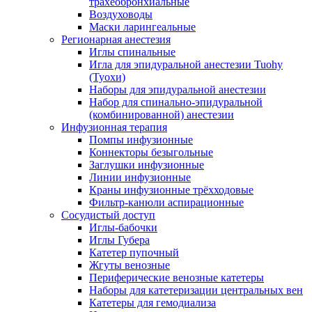
трахеобронхиальные
Воздуховоды
Маски ларингеальные
Регионарная анестезия
Иглы спинальные
Игла для эпидуральной анестезии Tuohy
(Туохи)
Наборы для эпидуральной анестезии
Набор для спинально-эпидуральной
(комбинированной) анестезии
Инфузионная терапия
Помпы инфузионные
Коннекторы безыгольные
Заглушки инфузионные
Линии инфузионные
Краны инфузионные трёхходовые
Фильтр-канюли аспирационные
Сосудистый доступ
Иглы-бабочки
Иглы Губера
Катетер пупочный
Жгуты венозные
Периферические венозные катетеры
Наборы для катетеризации центральных вен
Катетеры для гемодиализа