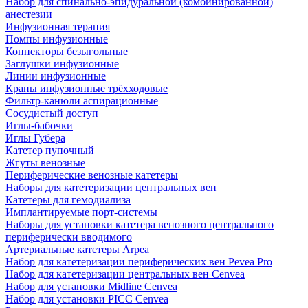
Набор для спинально-эпидуральной (комбинированной)
анестезии
Инфузионная терапия
Помпы инфузионные
Коннекторы безыгольные
Заглушки инфузионные
Линии инфузионные
Краны инфузионные трёхходовые
Фильтр-канюли аспирационные
Сосудистый доступ
Иглы-бабочки
Иглы Губера
Катетер пупочный
Жгуты венозные
Периферические венозные катетеры
Наборы для катетеризации центральных вен
Катетеры для гемодиализа
Имплантируемые порт‑системы
Наборы для установки катетера венозного центрального
периферически вводимого
Артериальные катетеры Arpea
Набор для катетеризации периферических вен Pevea Pro
Набор для катетеризации центральных вен Cenvea
Набор для установки Midline Cenvea
Набор для установки PICC Cenvea