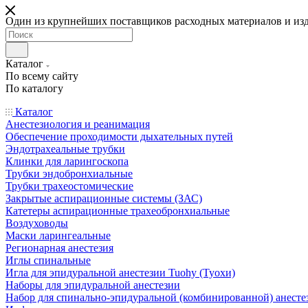
Один из крупнейших поставщиков расходных материалов и из
Каталог
По всему сайту
По каталогу
Каталог
Анестезиология и реанимация
Обеспечение проходимости дыхательных путей
Эндотрахеальные трубки
Клинки для ларингоскопа
Трубки эндобронхиальные
Трубки трахеостомические
Закрытые аспирационные системы (ЗАС)
Катетеры аспирационные трахеобронхиальные
Воздуховоды
Маски ларингеальные
Регионарная анестезия
Иглы спинальные
Игла для эпидуральной анестезии Tuohy (Туохи)
Наборы для эпидуральной анестезии
Набор для спинально-эпидуральной (комбинированной) анесте