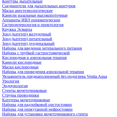
Контуры дыхательные
Соединители для дыхательных контуров
Маски анестезиологические
Канюли назальные высокопоточные
Аппараты ИВЛ пневматические
Гастроэнтерология и проктология
Кружка Эсмарха
Зонд (катетер) желудочный
Зонд (катетер) питательный
Зонд (катетер) дуоденальный
Наборы для введения энтерального питания
Наборы с трубкой гастростомической
Кислородная и аэрозольная терапия
Канюли кислородные
Маски кислородные
Наборы для проведения аэрозольной терапии
Увлажнитель преднаполненный без подогрева Ventia Aqua
Урология
Эндоурология
Стенты мочеточниковые
Струны проводники
Катетеры мочеточниковые
Наборы для надлобковой цистостомии
Наборы для перкутанной нефростомии
Наборы для установки мочеточникового стента