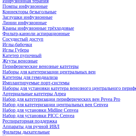
Инфузионная терапия
Помпы инфузионные
Коннекторы безыгольные
Заглушки инфузионные
Линии инфузионные
Краны инфузионные трёхходовые
Фильтр-канюли аспирационные
Сосудистый доступ
Иглы-бабочки
Иглы Губера
Катетер пупочный
Жгуты венозные
Периферические венозные катетеры
Наборы для катетеризации центральных вен
Катетеры для гемодиализа
Имплантируемые порт‑системы
Наборы для установки катетера венозного центрального пери
Артериальные катетеры Arpea
Набор для катетеризации периферических вен Pevea Pro
Набор для катетеризации центральных вен Cenvea
Набор для установки Midline Cenvea
Набор для установки PICC Cenvea
Респираторная поддержка
Аппараты для ручной ИВЛ
Фильтры дыхательные