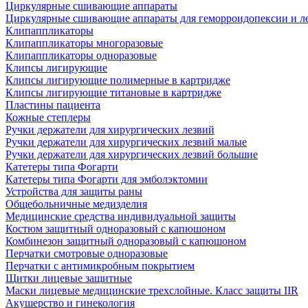
Циркулярные сшивающие аппараты
Циркулярные сшивающие аппараты для геморроидопексии и ле
Клипаппликаторы
Клипаппликаторы многоразовые
Клипаппликаторы одноразовые
Клипсы лигирующие
Клипсы лигирующие полимерные в картридже
Клипсы лигирующие титановые в картридже
Пластины пациента
Кожные степлеры
Ручки держатели для хирургических лезвий
Ручки держатели для хирургических лезвий малые
Ручки держатели для хирургических лезвий большие
Катетеры типа Фогарти
Катетеры типа Фогарти для эмболэктомии
Устройства для защиты раны
Общебольничные медизделия
Медицинские средства индивидуальной защиты
Костюм защитный одноразовый с капюшоном
Комбинезон защитный одноразовый с капюшоном
Перчатки смотровые одноразовые
Перчатки с антимикробным покрытием
Щитки лицевые защитные
Маски лицевые медицинские трехслойные. Класс защиты IIR
Акушерство и гинекология