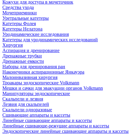
Кожухи для доступа в мочеточник
Средства ухода
Мочеприемники
Уретральные катетеры
Катетеры Фолея
Катетеры Нелатона
Уродинамические исследования
Катетеры для уродинамических исследований
Хирургия
Аспирация и дренирование
Дренажные трубки
Дренажные емкости
Наборы для дренирования ран
Наконечники аспирационные Янкауэра
Малоинвазивная хирургия
Троакары эндоскопические Volkmann
Мешки и сачки для эвакуации органов Volkmann
Манипуляторы эндоскопические
Скальпели и лезвия
Лезвия для скальпелей
Скальпели одноразовые
Сшивающие аппараты и кассеты
Линейные сшивающие аппараты и кассеты
Линейные сшивающе-режущие аппараты и кассеты
Эндоскопические линейные сшивающие аппараты и кассеты