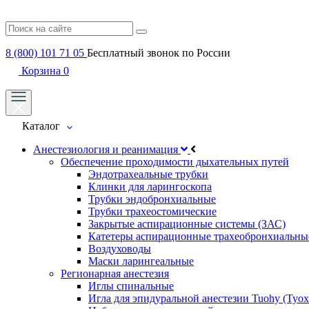
8 (800) 101 71 05
Бесплатный звонок по России
Корзина
0
Каталог
Анестезиология и реанимация
Обеспечение проходимости дыхательных путей
Эндотрахеальные трубки
Клинки для ларингоскопа
Трубки эндобронхиальные
Трубки трахеостомические
Закрытые аспирационные системы (ЗАС)
Катетеры аспирационные трахеобронхиальны
Воздуховоды
Маски ларингеальные
Регионарная анестезия
Иглы спинальные
Игла для эпидуральной анестезии Tuohy (Туох