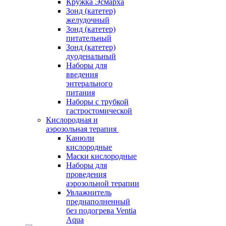
Кружка Эсмарха
Зонд (катетер)
желудочный
Зонд (катетер)
питательный
Зонд (катетер)
дуоденальный
Наборы для
введения
энтерального
питания
Наборы с трубкой
гастростомической
Кислородная и
аэрозольная терапия
Канюли
кислородные
Маски кислородные
Наборы для
проведения
аэрозольной терапии
Увлажнитель
преднаполненный
без подогрева Ventia
Aqua