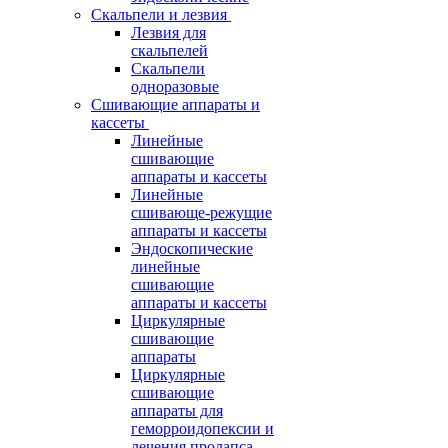
Скальпели и лезвия
Лезвия для
скальпелей
Скальпели
одноразовые
Сшивающие аппараты и
кассеты
Линейные
сшивающие
аппараты и кассеты
Линейные
сшивающе-режущие
аппараты и кассеты
Эндоскопические
линейные
сшивающие
аппараты и кассеты
Циркулярные
сшивающие
аппараты
Циркулярные
сшивающие
аппараты для
геморроидопексии и
лечения пролапса