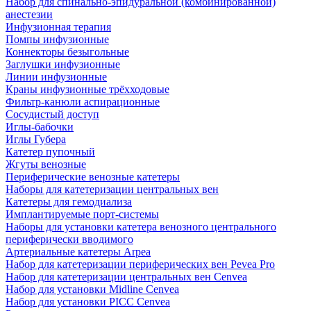
Набор для спинально-эпидуральной (комбинированной)
анестезии
Инфузионная терапия
Помпы инфузионные
Коннекторы безыгольные
Заглушки инфузионные
Линии инфузионные
Краны инфузионные трёхходовые
Фильтр-канюли аспирационные
Сосудистый доступ
Иглы-бабочки
Иглы Губера
Катетер пупочный
Жгуты венозные
Периферические венозные катетеры
Наборы для катетеризации центральных вен
Катетеры для гемодиализа
Имплантируемые порт‑системы
Наборы для установки катетера венозного центрального
периферически вводимого
Артериальные катетеры Arpea
Набор для катетеризации периферических вен Pevea Pro
Набор для катетеризации центральных вен Cenvea
Набор для установки Midline Cenvea
Набор для установки PICC Cenvea