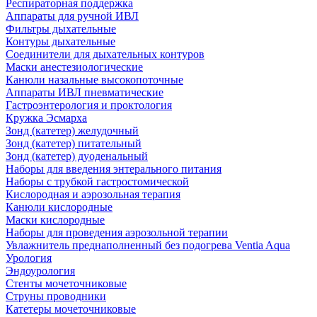
Респираторная поддержка
Аппараты для ручной ИВЛ
Фильтры дыхательные
Контуры дыхательные
Соединители для дыхательных контуров
Маски анестезиологические
Канюли назальные высокопоточные
Аппараты ИВЛ пневматические
Гастроэнтерология и проктология
Кружка Эсмарха
Зонд (катетер) желудочный
Зонд (катетер) питательный
Зонд (катетер) дуоденальный
Наборы для введения энтерального питания
Наборы с трубкой гастростомической
Кислородная и аэрозольная терапия
Канюли кислородные
Маски кислородные
Наборы для проведения аэрозольной терапии
Увлажнитель преднаполненный без подогрева Ventia Aqua
Урология
Эндоурология
Стенты мочеточниковые
Струны проводники
Катетеры мочеточниковые