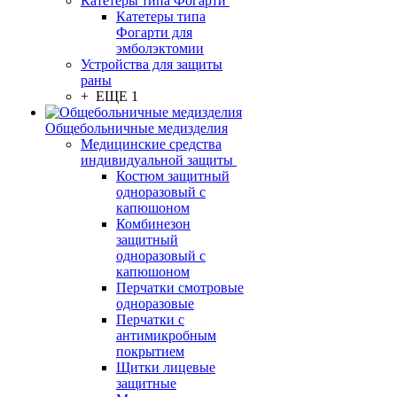
Катетеры типа Фогарти
Катетеры типа
Фогарти для
эмболэктомии
Устройства для защиты
раны
+ ЕЩЕ 1
Общебольничные медизделия
Медицинские средства
индивидуальной защиты
Костюм защитный
одноразовый с
капюшоном
Комбинезон
защитный
одноразовый с
капюшоном
Перчатки смотровые
одноразовые
Перчатки с
антимикробным
покрытием
Щитки лицевые
защитные