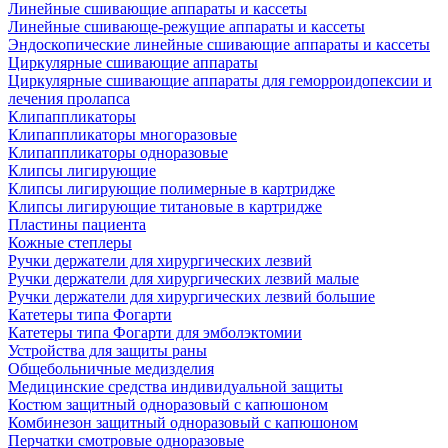
Линейные сшивающие аппараты и кассеты
Линейные сшивающе-режущие аппараты и кассеты
Эндоскопические линейные сшивающие аппараты и кассеты
Циркулярные сшивающие аппараты
Циркулярные сшивающие аппараты для геморроидопексии и
лечения пролапса
Клипаппликаторы
Клипаппликаторы многоразовые
Клипаппликаторы одноразовые
Клипсы лигирующие
Клипсы лигирующие полимерные в картридже
Клипсы лигирующие титановые в картридже
Пластины пациента
Кожные степлеры
Ручки держатели для хирургических лезвий
Ручки держатели для хирургических лезвий малые
Ручки держатели для хирургических лезвий большие
Катетеры типа Фогарти
Катетеры типа Фогарти для эмболэктомии
Устройства для защиты раны
Общебольничные медизделия
Медицинские средства индивидуальной защиты
Костюм защитный одноразовый с капюшоном
Комбинезон защитный одноразовый с капюшоном
Перчатки смотровые одноразовые