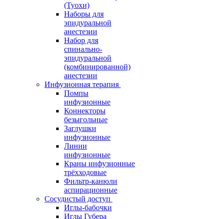
(Туохи)
Наборы для
эпидуральной
анестезии
Набор для
спинально-
эпидуральной
(комбинированной)
анестезии
Инфузионная терапия
Помпы
инфузионные
Коннекторы
безыгольные
Заглушки
инфузионные
Линии
инфузионные
Краны инфузионные
трёхходовые
Фильтр-канюли
аспирационные
Сосудистый доступ
Иглы-бабочки
Иглы Губера