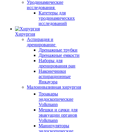
Уродинамические
исследования
Катетеры для
уродинамических
исследований
Хирургия
Аспирация и
дренирование
Дренажные трубки
Дренажные емкости
Наборы для
дренирования ран
Наконечники
аспирационные
Янкауэра
Малоинвазивная хирургия
Троакары
эндоскопические
Volkmann
Мешки и сачки для
эвакуации органов
Volkmann
Манипуляторы
эндоскопические