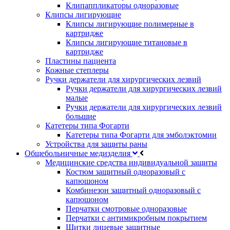
Клипаппликаторы одноразовые
Клипсы лигирующие
Клипсы лигирующие полимерные в
картридже
Клипсы лигирующие титановые в
картридже
Пластины пациента
Кожные степлеры
Ручки держатели для хирургических лезвий
Ручки держатели для хирургических лезвий
малые
Ручки держатели для хирургических лезвий
большие
Катетеры типа Фогарти
Катетеры типа Фогарти для эмболэктомии
Устройства для защиты раны
Общебольничные медизделия
Медицинские средства индивидуальной защиты
Костюм защитный одноразовый с
капюшоном
Комбинезон защитный одноразовый с
капюшоном
Перчатки смотровые одноразовые
Перчатки с антимикробным покрытием
Щитки лицевые защитные