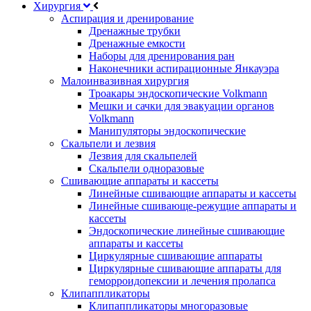
Хирургия
Аспирация и дренирование
Дренажные трубки
Дренажные емкости
Наборы для дренирования ран
Наконечники аспирационные Янкауэра
Малоинвазивная хирургия
Троакары эндоскопические Volkmann
Мешки и сачки для эвакуации органов
Volkmann
Манипуляторы эндоскопические
Скальпели и лезвия
Лезвия для скальпелей
Скальпели одноразовые
Сшивающие аппараты и кассеты
Линейные сшивающие аппараты и кассеты
Линейные сшивающе-режущие аппараты и
кассеты
Эндоскопические линейные сшивающие
аппараты и кассеты
Циркулярные сшивающие аппараты
Циркулярные сшивающие аппараты для
геморроидопексии и лечения пролапса
Клипаппликаторы
Клипаппликаторы многоразовые