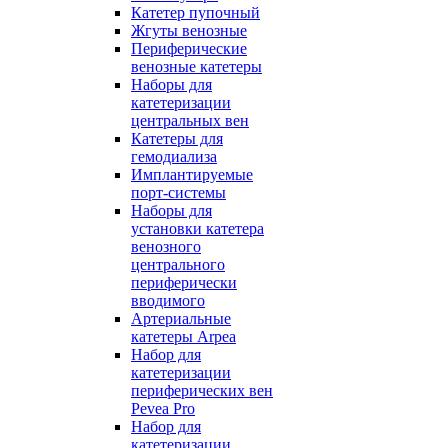
Катетер пупочный
Жгуты венозные
Периферические
венозные катетеры
Наборы для
катетеризации
центральных вен
Катетеры для
гемодиализа
Имплантируемые
порт‑системы
Наборы для
установки катетера
венозного
центрального
периферически
вводимого
Артериальные
катетеры Arpea
Набор для
катетеризации
периферических вен
Pevea Pro
Набор для
катетеризации