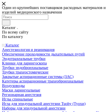
Один из крупнейших поставщиков расходных материалов и
изделий медицинского назначения
Каталог
По всему сайту
По каталогу
Каталог
Анестезиология и реанимация
Обеспечение проходимости дыхательных путей
Эндотрахеальные трубки
Клинки для ларингоскопа
Трубки эндобронхиальные
Трубки трахеостомические
Закрытые аспирационные системы (ЗАС)
Катетеры аспирационные трахеобронхиальные
Воздуховоды
Маски ларингеальные
Регионарная анестезия
Иглы спинальные
Игла для эпидуральной анестезии Tuohy (Туохи)
Наборы для эпидуральной анестезии