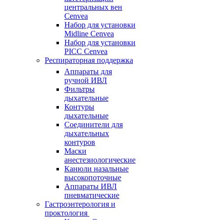
центральных вен
Cenvea
Набор для установки
Midline Cenvea
Набор для установки
PICC Cenvea
Респираторная поддержка
Аппараты для
ручной ИВЛ
Фильтры
дыхательные
Контуры
дыхательные
Соединители для
дыхательных
контуров
Маски
анестезиологические
Канюли назальные
высокопоточные
Аппараты ИВЛ
пневматические
Гастроэнтерология и
проктология