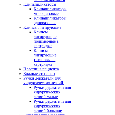
Клипаппликаторы
Клипаппликаторы
многоразовые
Клипаппликаторы
одноразовые
Клипсы лигирующие
Клипсы
лигирующие
полимерные в
картридже
Клипсы
лигирующие
титановые в
картридже
Пластины пациента
Кожные степлеры
Ручки держатели для
хирургических лезвий
Ручки держатели для
хирургических
лезвий малые
Ручки держатели для
хирургических
лезвий большие