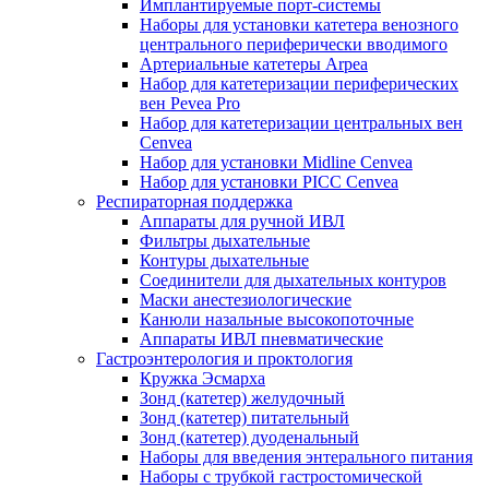
Имплантируемые порт‑системы
Наборы для установки катетера венозного
центрального периферически вводимого
Артериальные катетеры Arpea
Набор для катетеризации периферических
вен Pevea Pro
Набор для катетеризации центральных вен
Cenvea
Набор для установки Midline Cenvea
Набор для установки PICC Cenvea
Респираторная поддержка
Аппараты для ручной ИВЛ
Фильтры дыхательные
Контуры дыхательные
Соединители для дыхательных контуров
Маски анестезиологические
Канюли назальные высокопоточные
Аппараты ИВЛ пневматические
Гастроэнтерология и проктология
Кружка Эсмарха
Зонд (катетер) желудочный
Зонд (катетер) питательный
Зонд (катетер) дуоденальный
Наборы для введения энтерального питания
Наборы с трубкой гастростомической