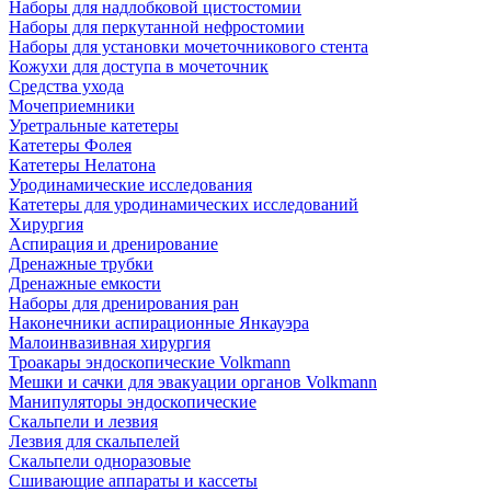
Наборы для надлобковой цистостомии
Наборы для перкутанной нефростомии
Наборы для установки мочеточникового стента
Кожухи для доступа в мочеточник
Средства ухода
Мочеприемники
Уретральные катетеры
Катетеры Фолея
Катетеры Нелатона
Уродинамические исследования
Катетеры для уродинамических исследований
Хирургия
Аспирация и дренирование
Дренажные трубки
Дренажные емкости
Наборы для дренирования ран
Наконечники аспирационные Янкауэра
Малоинвазивная хирургия
Троакары эндоскопические Volkmann
Мешки и сачки для эвакуации органов Volkmann
Манипуляторы эндоскопические
Скальпели и лезвия
Лезвия для скальпелей
Скальпели одноразовые
Сшивающие аппараты и кассеты