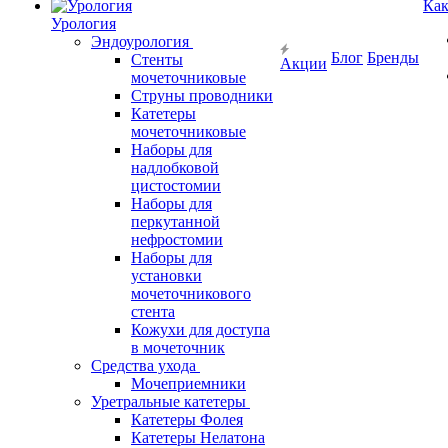
Как
Урология
Эндоурология
Блог
Бренды
Стенты
Акции
мочеточниковые
Струны проводники
Катетеры
мочеточниковые
Наборы для
надлобковой
цистостомии
Наборы для
перкутанной
нефростомии
Наборы для
установки
мочеточникового
стента
Кожухи для доступа
в мочеточник
Средства ухода
Мочеприемники
Уретральные катетеры
Катетеры Фолея
Катетеры Нелатона