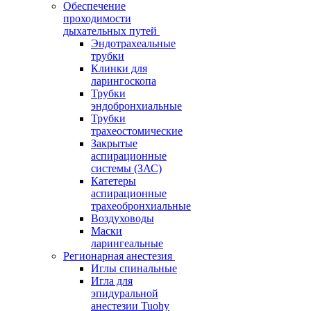
Обеспечение
проходимости
дыхательных путей
Эндотрахеальные
трубки
Клинки для
ларингоскопа
Трубки
эндобронхиальные
Трубки
трахеостомические
Закрытые
аспирационные
системы (ЗАС)
Катетеры
аспирационные
трахеобронхиальные
Воздуховоды
Маски
ларингеальные
Регионарная анестезия
Иглы спинальные
Игла для
эпидуральной
анестезии Tuohy