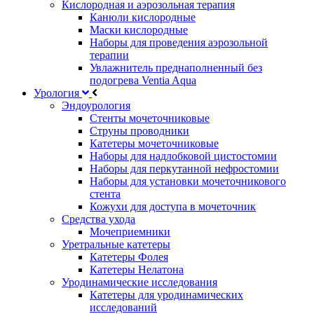
Кислородная и аэрозольная терапия
Канюли кислородные
Маски кислородные
Наборы для проведения аэрозольной
терапии
Увлажнитель преднаполненный без
подогрева Ventia Aqua
Урология
Эндоурология
Стенты мочеточниковые
Струны проводники
Катетеры мочеточниковые
Наборы для надлобковой цистостомии
Наборы для перкутанной нефростомии
Наборы для установки мочеточникового
стента
Кожухи для доступа в мочеточник
Средства ухода
Мочеприемники
Уретральные катетеры
Катетеры Фолея
Катетеры Нелатона
Уродинамические исследования
Катетеры для уродинамических
исследований