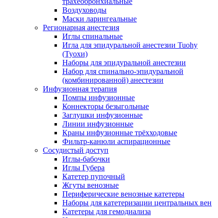
трахеобронхиальные
Воздуховоды
Маски ларингеальные
Регионарная анестезия
Иглы спинальные
Игла для эпидуральной анестезии Tuohy
(Туохи)
Наборы для эпидуральной анестезии
Набор для спинально-эпидуральной
(комбинированной) анестезии
Инфузионная терапия
Помпы инфузионные
Коннекторы безыгольные
Заглушки инфузионные
Линии инфузионные
Краны инфузионные трёхходовые
Фильтр-канюли аспирационные
Сосудистый доступ
Иглы-бабочки
Иглы Губера
Катетер пупочный
Жгуты венозные
Периферические венозные катетеры
Наборы для катетеризации центральных вен
Катетеры для гемодиализа