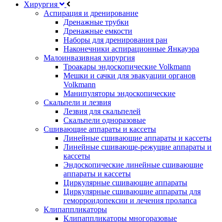
Хирургия
Аспирация и дренирование
Дренажные трубки
Дренажные емкости
Наборы для дренирования ран
Наконечники аспирационные Янкауэра
Малоинвазивная хирургия
Троакары эндоскопические Volkmann
Мешки и сачки для эвакуации органов
Volkmann
Манипуляторы эндоскопические
Скальпели и лезвия
Лезвия для скальпелей
Скальпели одноразовые
Сшивающие аппараты и кассеты
Линейные сшивающие аппараты и кассеты
Линейные сшивающе-режущие аппараты и
кассеты
Эндоскопические линейные сшивающие
аппараты и кассеты
Циркулярные сшивающие аппараты
Циркулярные сшивающие аппараты для
геморроидопексии и лечения пролапса
Клипаппликаторы
Клипаппликаторы многоразовые