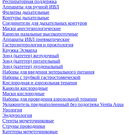
Респираторная поддержка
Аппараты для ручной ИВЛ
Фильтры дыхательные
Контуры дыхательные
Соединители для дыхательных контуров
Маски анестезиологические
Канюли назальные высокопоточные
Аппараты ИВЛ пневматические
Гастроэнтерология и проктология
Кружка Эсмарха
Зонд (катетер) желудочный
Зонд (катетер) питательный
Зонд (катетер) дуоденальный
Наборы для введения энтерального питания
Наборы с трубкой гастростомической
Кислородная и аэрозольная терапия
Канюли кислородные
Маски кислородные
Наборы для проведения аэрозольной терапии
Увлажнитель преднаполненный без подогрева Ventia Aqua
Урология
Эндоурология
Стенты мочеточниковые
Струны проводники
Катетеры мочеточниковые