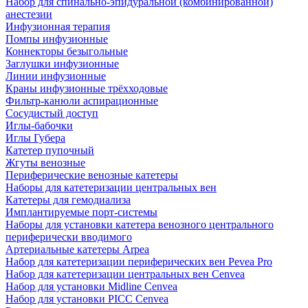
Набор для спинально-эпидуральной (комбинированной)
анестезии
Инфузионная терапия
Помпы инфузионные
Коннекторы безыгольные
Заглушки инфузионные
Линии инфузионные
Краны инфузионные трёхходовые
Фильтр-канюли аспирационные
Сосудистый доступ
Иглы-бабочки
Иглы Губера
Катетер пупочный
Жгуты венозные
Периферические венозные катетеры
Наборы для катетеризации центральных вен
Катетеры для гемодиализа
Имплантируемые порт‑системы
Наборы для установки катетера венозного центрального
периферически вводимого
Артериальные катетеры Arpea
Набор для катетеризации периферических вен Pevea Pro
Набор для катетеризации центральных вен Cenvea
Набор для установки Midline Cenvea
Набор для установки PICC Cenvea