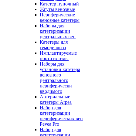
Катетер пупочный
Жгуты венозные
Периферические
венозные катетеры
Наборы для
катетеризации
центральных вен
Катетеры для
гемодиализа
Имплантируемые
порт‑системы
Наборы для
установки катетера
венозного
центрального
периферически
вводимого
Артериальные
катетеры Arpea
Набор для
катетеризации
периферических вен
Pevea Pro
Набор для
катетеризации