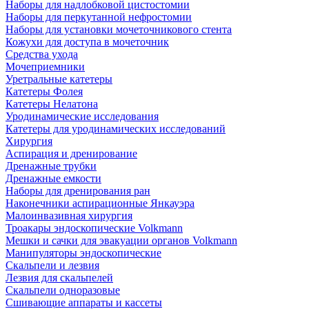
Наборы для надлобковой цистостомии
Наборы для перкутанной нефростомии
Наборы для установки мочеточникового стента
Кожухи для доступа в мочеточник
Средства ухода
Мочеприемники
Уретральные катетеры
Катетеры Фолея
Катетеры Нелатона
Уродинамические исследования
Катетеры для уродинамических исследований
Хирургия
Аспирация и дренирование
Дренажные трубки
Дренажные емкости
Наборы для дренирования ран
Наконечники аспирационные Янкауэра
Малоинвазивная хирургия
Троакары эндоскопические Volkmann
Мешки и сачки для эвакуации органов Volkmann
Манипуляторы эндоскопические
Скальпели и лезвия
Лезвия для скальпелей
Скальпели одноразовые
Сшивающие аппараты и кассеты