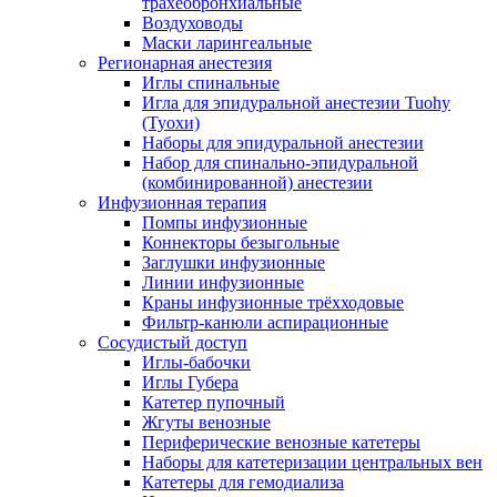
трахеобронхиальные
Воздуховоды
Маски ларингеальные
Регионарная анестезия
Иглы спинальные
Игла для эпидуральной анестезии Tuohy
(Туохи)
Наборы для эпидуральной анестезии
Набор для спинально-эпидуральной
(комбинированной) анестезии
Инфузионная терапия
Помпы инфузионные
Коннекторы безыгольные
Заглушки инфузионные
Линии инфузионные
Краны инфузионные трёхходовые
Фильтр-канюли аспирационные
Сосудистый доступ
Иглы-бабочки
Иглы Губера
Катетер пупочный
Жгуты венозные
Периферические венозные катетеры
Наборы для катетеризации центральных вен
Катетеры для гемодиализа