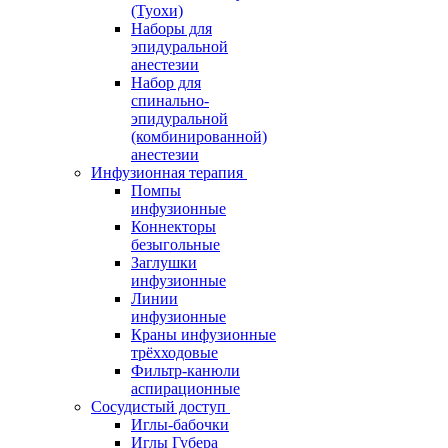
(Туохи)
Наборы для
эпидуральной
анестезии
Набор для
спинально-
эпидуральной
(комбинированной)
анестезии
Инфузионная терапия
Помпы
инфузионные
Коннекторы
безыгольные
Заглушки
инфузионные
Линии
инфузионные
Краны инфузионные
трёхходовые
Фильтр-канюли
аспирационные
Сосудистый доступ
Иглы-бабочки
Иглы Губера