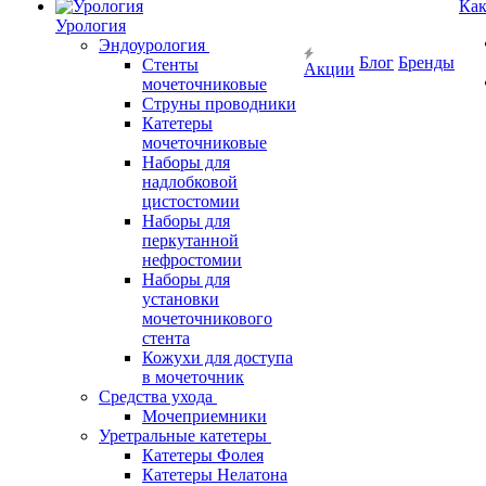
Как
Урология
Эндоурология
Блог
Бренды
Стенты
Акции
мочеточниковые
Струны проводники
Катетеры
мочеточниковые
Наборы для
надлобковой
цистостомии
Наборы для
перкутанной
нефростомии
Наборы для
установки
мочеточникового
стента
Кожухи для доступа
в мочеточник
Средства ухода
Мочеприемники
Уретральные катетеры
Катетеры Фолея
Катетеры Нелатона