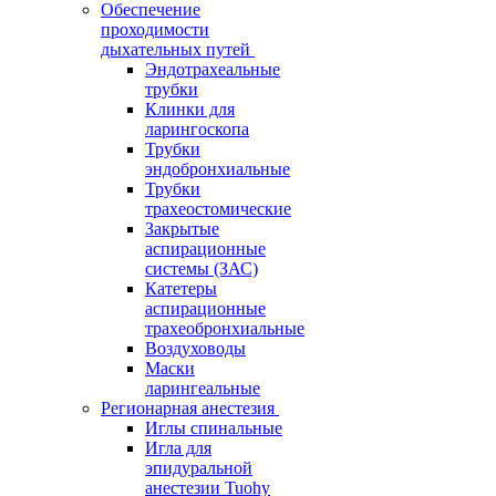
Обеспечение
проходимости
дыхательных путей
Эндотрахеальные
трубки
Клинки для
ларингоскопа
Трубки
эндобронхиальные
Трубки
трахеостомические
Закрытые
аспирационные
системы (ЗАС)
Катетеры
аспирационные
трахеобронхиальные
Воздуховоды
Маски
ларингеальные
Регионарная анестезия
Иглы спинальные
Игла для
эпидуральной
анестезии Tuohy