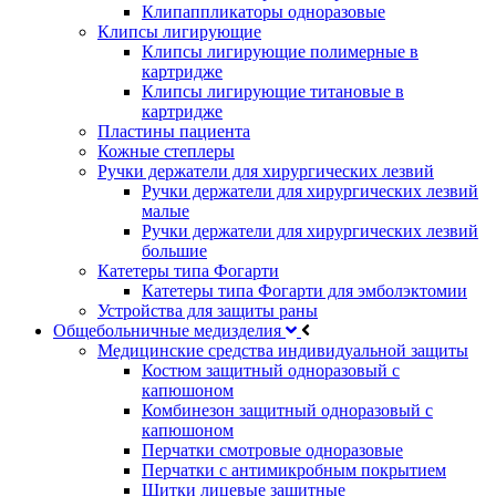
Клипаппликаторы одноразовые
Клипсы лигирующие
Клипсы лигирующие полимерные в
картридже
Клипсы лигирующие титановые в
картридже
Пластины пациента
Кожные степлеры
Ручки держатели для хирургических лезвий
Ручки держатели для хирургических лезвий
малые
Ручки держатели для хирургических лезвий
большие
Катетеры типа Фогарти
Катетеры типа Фогарти для эмболэктомии
Устройства для защиты раны
Общебольничные медизделия
Медицинские средства индивидуальной защиты
Костюм защитный одноразовый с
капюшоном
Комбинезон защитный одноразовый с
капюшоном
Перчатки смотровые одноразовые
Перчатки с антимикробным покрытием
Щитки лицевые защитные