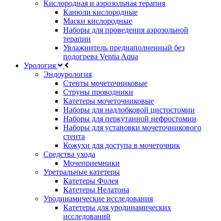
Кислородная и аэрозольная терапия
Канюли кислородные
Маски кислородные
Наборы для проведения аэрозольной
терапии
Увлажнитель преднаполненный без
подогрева Ventia Aqua
Урология
Эндоурология
Стенты мочеточниковые
Струны проводники
Катетеры мочеточниковые
Наборы для надлобковой цистостомии
Наборы для перкутанной нефростомии
Наборы для установки мочеточникового
стента
Кожухи для доступа в мочеточник
Средства ухода
Мочеприемники
Уретральные катетеры
Катетеры Фолея
Катетеры Нелатона
Уродинамические исследования
Катетеры для уродинамических
исследований