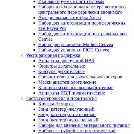
Имплантируемые порт‑системы
Наборы для установки катетера венозного
центрального периферически вводимого
Артериальные катетеры Arpea
Набор для катетеризации периферических
вен Pevea Pro
Набор для катетеризации центральных вен
Cenvea
Набор для установки Midline Cenvea
Набор для установки PICC Cenvea
Респираторная поддержка
Аппараты для ручной ИВЛ
Фильтры дыхательные
Контуры дыхательные
Соединители для дыхательных контуров
Маски анестезиологические
Канюли назальные высокопоточные
Аппараты ИВЛ пневматические
Гастроэнтерология и проктология
Кружка Эсмарха
Зонд (катетер) желудочный
Зонд (катетер) питательный
Зонд (катетер) дуоденальный
Наборы для введения энтерального питания
Наборы с трубкой гастростомической