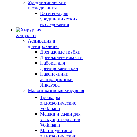
Уродинамические
исследования
Катетеры для
уродинамических
исследований
Хирургия
Аспирация и
дренирование
Дренажные трубки
Дренажные емкости
Наборы для
дренирования ран
Наконечники
аспирационные
Янкауэра
Малоинвазивная хирургия
Троакары
эндоскопические
Volkmann
Мешки и сачки для
эвакуации органов
Volkmann
Манипуляторы
эндоскопические