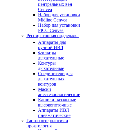
центральных вен
Cenvea
Набор для установки
Midline Cenvea
Набор для установки
PICC Cenvea
Респираторная поддержка
Аппараты для
ручной ИВЛ
Фильтры
дыхательные
Контуры
дыхательные
Соединители для
дыхательных
контуров
Маски
анестезиологические
Канюли назальные
высокопоточные
Аппараты ИВЛ
пневматические
Гастроэнтерология и
проктология