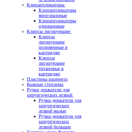
Клипаппликаторы
Клипаппликаторы
многоразовые
Клипаппликаторы
одноразовые
Клипсы лигирующие
Клипсы
лигирующие
полимерные в
картридже
Клипсы
лигирующие
титановые в
картридже
Пластины пациента
Кожные степлеры
Ручки держатели для
хирургических лезвий
Ручки держатели для
хирургических
лезвий малые
Ручки держатели для
хирургических
лезвий большие