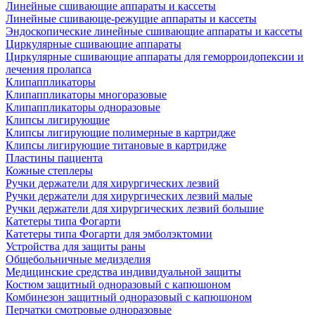
Линейные сшивающие аппараты и кассеты
Линейные сшивающе-режущие аппараты и кассеты
Эндоскопические линейные сшивающие аппараты и кассеты
Циркулярные сшивающие аппараты
Циркулярные сшивающие аппараты для геморроидопексии и
лечения пролапса
Клипаппликаторы
Клипаппликаторы многоразовые
Клипаппликаторы одноразовые
Клипсы лигирующие
Клипсы лигирующие полимерные в картридже
Клипсы лигирующие титановые в картридже
Пластины пациента
Кожные степлеры
Ручки держатели для хирургических лезвий
Ручки держатели для хирургических лезвий малые
Ручки держатели для хирургических лезвий большие
Катетеры типа Фогарти
Катетеры типа Фогарти для эмболэктомии
Устройства для защиты раны
Общебольничные медизделия
Медицинские средства индивидуальной защиты
Костюм защитный одноразовый с капюшоном
Комбинезон защитный одноразовый с капюшоном
Перчатки смотровые одноразовые