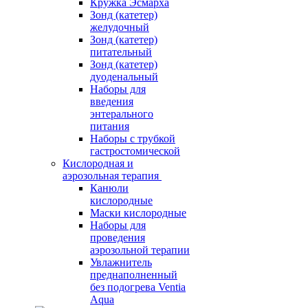
Кружка Эсмарха
Зонд (катетер)
желудочный
Зонд (катетер)
питательный
Зонд (катетер)
дуоденальный
Наборы для
введения
энтерального
питания
Наборы с трубкой
гастростомической
Кислородная и
аэрозольная терапия
Канюли
кислородные
Маски кислородные
Наборы для
проведения
аэрозольной терапии
Увлажнитель
преднаполненный
без подогрева Ventia
Aqua