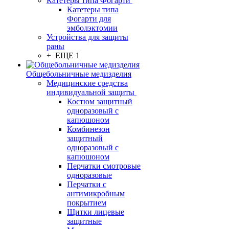
Катетеры типа Фогарти
Катетеры типа
Фогарти для
эмболэктомии
Устройства для защиты
раны
+ ЕЩЕ 1
Общебольничные медизделия
Медицинские средства
индивидуальной защиты
Костюм защитный
одноразовый с
капюшоном
Комбинезон
защитный
одноразовый с
капюшоном
Перчатки смотровые
одноразовые
Перчатки с
антимикробным
покрытием
Щитки лицевые
защитные