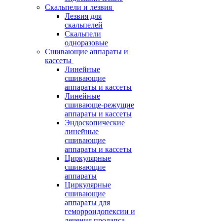
Скальпели и лезвия
Лезвия для
скальпелей
Скальпели
одноразовые
Сшивающие аппараты и
кассеты
Линейные
сшивающие
аппараты и кассеты
Линейные
сшивающе-режущие
аппараты и кассеты
Эндоскопические
линейные
сшивающие
аппараты и кассеты
Циркулярные
сшивающие
аппараты
Циркулярные
сшивающие
аппараты для
геморроидопексии и
лечения пролапса