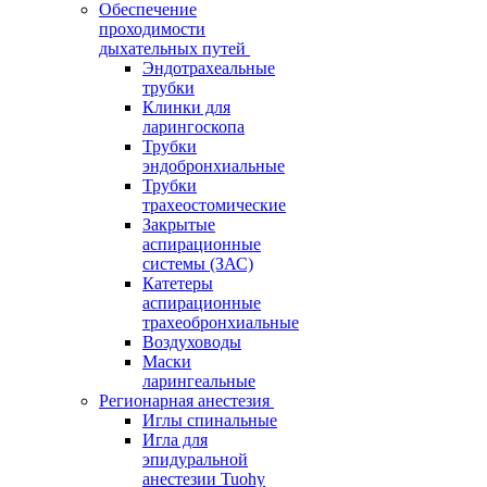
Обеспечение
проходимости
дыхательных путей
Эндотрахеальные
трубки
Клинки для
ларингоскопа
Трубки
эндобронхиальные
Трубки
трахеостомические
Закрытые
аспирационные
системы (ЗАС)
Катетеры
аспирационные
трахеобронхиальные
Воздуховоды
Маски
ларингеальные
Регионарная анестезия
Иглы спинальные
Игла для
эпидуральной
анестезии Tuohy