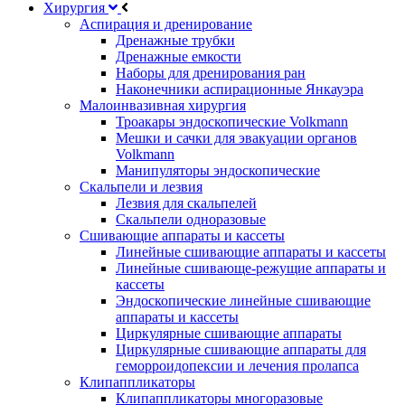
Хирургия
Аспирация и дренирование
Дренажные трубки
Дренажные емкости
Наборы для дренирования ран
Наконечники аспирационные Янкауэра
Малоинвазивная хирургия
Троакары эндоскопические Volkmann
Мешки и сачки для эвакуации органов
Volkmann
Манипуляторы эндоскопические
Скальпели и лезвия
Лезвия для скальпелей
Скальпели одноразовые
Сшивающие аппараты и кассеты
Линейные сшивающие аппараты и кассеты
Линейные сшивающе-режущие аппараты и
кассеты
Эндоскопические линейные сшивающие
аппараты и кассеты
Циркулярные сшивающие аппараты
Циркулярные сшивающие аппараты для
геморроидопексии и лечения пролапса
Клипаппликаторы
Клипаппликаторы многоразовые