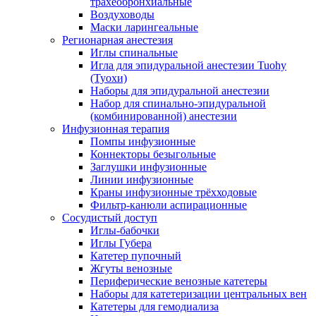
трахеобронхиальные
Воздуховоды
Маски ларингеальные
Регионарная анестезия
Иглы спинальные
Игла для эпидуральной анестезии Tuohy
(Туохи)
Наборы для эпидуральной анестезии
Набор для спинально-эпидуральной
(комбинированной) анестезии
Инфузионная терапия
Помпы инфузионные
Коннекторы безыгольные
Заглушки инфузионные
Линии инфузионные
Краны инфузионные трёхходовые
Фильтр-канюли аспирационные
Сосудистый доступ
Иглы-бабочки
Иглы Губера
Катетер пупочный
Жгуты венозные
Периферические венозные катетеры
Наборы для катетеризации центральных вен
Катетеры для гемодиализа