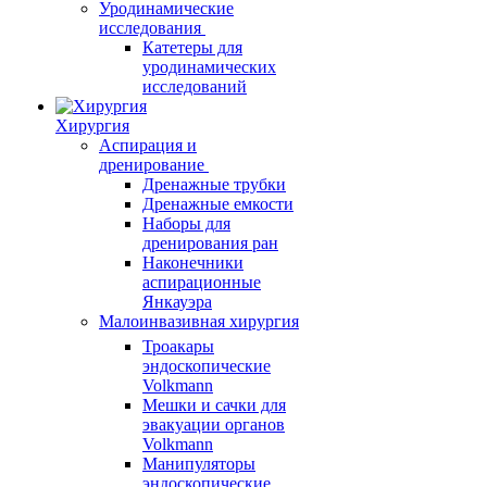
Уродинамические
исследования
Катетеры для
уродинамических
исследований
Хирургия
Аспирация и
дренирование
Дренажные трубки
Дренажные емкости
Наборы для
дренирования ран
Наконечники
аспирационные
Янкауэра
Малоинвазивная хирургия
Троакары
эндоскопические
Volkmann
Мешки и сачки для
эвакуации органов
Volkmann
Манипуляторы
эндоскопические