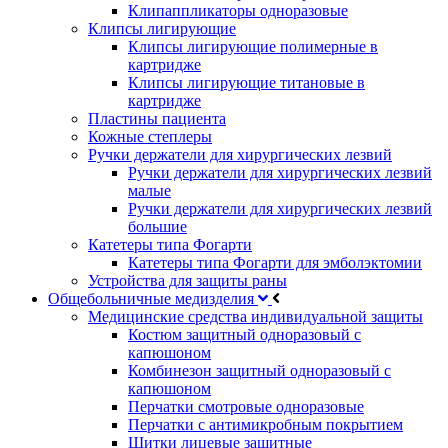
Клипаппликаторы одноразовые
Клипсы лигирующие
Клипсы лигирующие полимерные в
картридже
Клипсы лигирующие титановые в
картридже
Пластины пациента
Кожные степлеры
Ручки держатели для хирургических лезвий
Ручки держатели для хирургических лезвий
малые
Ручки держатели для хирургических лезвий
большие
Катетеры типа Фогарти
Катетеры типа Фогарти для эмболэктомии
Устройства для защиты раны
Общебольничные медизделия
Медицинские средства индивидуальной защиты
Костюм защитный одноразовый с
капюшоном
Комбинезон защитный одноразовый с
капюшоном
Перчатки смотровые одноразовые
Перчатки с антимикробным покрытием
Щитки лицевые защитные