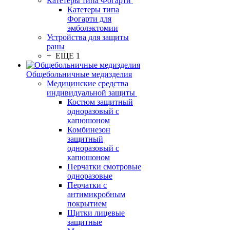
Катетеры типа Фогарти
Катетеры типа
Фогарти для
эмболэктомии
Устройства для защиты
раны
+ ЕЩЕ 1
Общебольничные медизделия
Медицинские средства
индивидуальной защиты
Костюм защитный
одноразовый с
капюшоном
Комбинезон
защитный
одноразовый с
капюшоном
Перчатки смотровые
одноразовые
Перчатки с
антимикробным
покрытием
Щитки лицевые
защитные