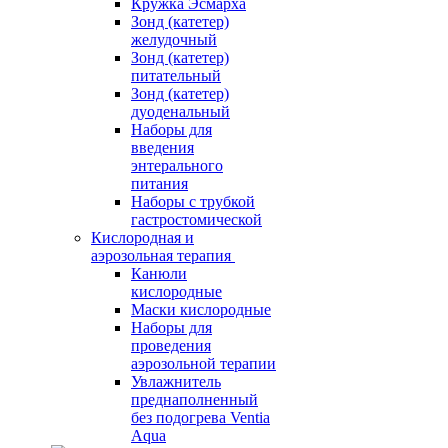
Кружка Эсмарха
Зонд (катетер)
желудочный
Зонд (катетер)
питательный
Зонд (катетер)
дуоденальный
Наборы для
введения
энтерального
питания
Наборы с трубкой
гастростомической
Кислородная и
аэрозольная терапия
Канюли
кислородные
Маски кислородные
Наборы для
проведения
аэрозольной терапии
Увлажнитель
преднаполненный
без подогрева Ventia
Aqua