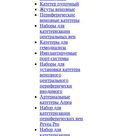
Катетер пупочный
Жгуты венозные
Периферические
венозные катетеры
Наборы для
катетеризации
центральных вен
Катетеры для
гемодиализа
Имплантируемые
порт‑системы
Наборы для
установки катетера
венозного
центрального
периферически
вводимого
Артериальные
катетеры Arpea
Набор для
катетеризации
периферических вен
Pevea Pro
Набор для
катетеризации