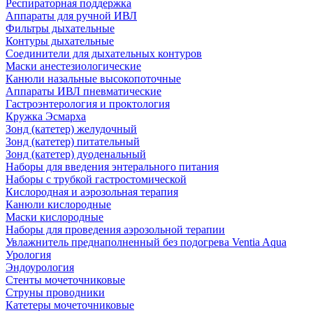
Респираторная поддержка
Аппараты для ручной ИВЛ
Фильтры дыхательные
Контуры дыхательные
Соединители для дыхательных контуров
Маски анестезиологические
Канюли назальные высокопоточные
Аппараты ИВЛ пневматические
Гастроэнтерология и проктология
Кружка Эсмарха
Зонд (катетер) желудочный
Зонд (катетер) питательный
Зонд (катетер) дуоденальный
Наборы для введения энтерального питания
Наборы с трубкой гастростомической
Кислородная и аэрозольная терапия
Канюли кислородные
Маски кислородные
Наборы для проведения аэрозольной терапии
Увлажнитель преднаполненный без подогрева Ventia Aqua
Урология
Эндоурология
Стенты мочеточниковые
Струны проводники
Катетеры мочеточниковые