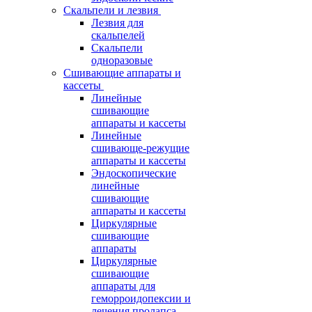
Скальпели и лезвия
Лезвия для
скальпелей
Скальпели
одноразовые
Сшивающие аппараты и
кассеты
Линейные
сшивающие
аппараты и кассеты
Линейные
сшивающе-режущие
аппараты и кассеты
Эндоскопические
линейные
сшивающие
аппараты и кассеты
Циркулярные
сшивающие
аппараты
Циркулярные
сшивающие
аппараты для
геморроидопексии и
лечения пролапса