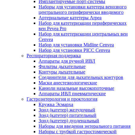
Имплантируемые порт‑системы
Наборы для установки катетера венозного
центрального периферически вводимого
Артериальные катетеры Arpea
Набор для катетеризации периферических
вен Pevea Pro
Набор для катетеризации центральных вен
Cenvea
Набор для установки Midline Cenvea
Набор для установки PICC Cenvea
Респираторная поддержка
Аппараты для ручной ИВЛ
Фильтры дыхательные
Контуры дыхательные
Соединители для дыхательных контуров
Маски анестезиологические
Канюли назальные высокопоточные
Аппараты ИВЛ пневматические
Гастроэнтерология и проктология
Кружка Эсмарха
Зонд (катетер) желудочный
Зонд (катетер) питательный
Зонд (катетер) дуоденальный
Наборы для введения энтерального питания
Наборы с трубкой гастростомической