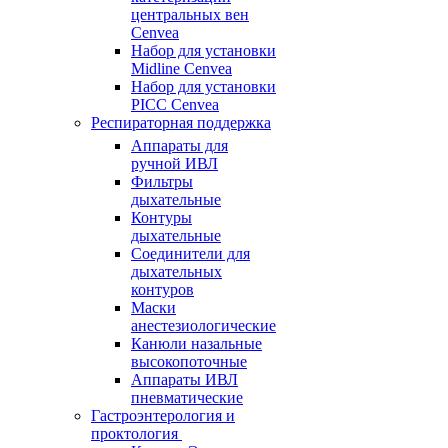
центральных вен
Cenvea
Набор для установки
Midline Cenvea
Набор для установки
PICC Cenvea
Респираторная поддержка
Аппараты для
ручной ИВЛ
Фильтры
дыхательные
Контуры
дыхательные
Соединители для
дыхательных
контуров
Маски
анестезиологические
Канюли назальные
высокопоточные
Аппараты ИВЛ
пневматические
Гастроэнтерология и
проктология