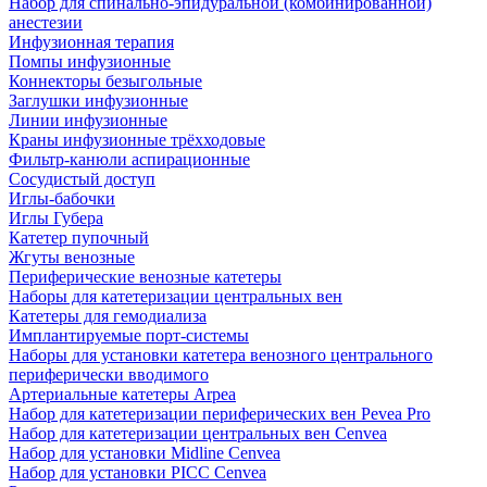
Набор для спинально-эпидуральной (комбинированной)
анестезии
Инфузионная терапия
Помпы инфузионные
Коннекторы безыгольные
Заглушки инфузионные
Линии инфузионные
Краны инфузионные трёхходовые
Фильтр-канюли аспирационные
Сосудистый доступ
Иглы-бабочки
Иглы Губера
Катетер пупочный
Жгуты венозные
Периферические венозные катетеры
Наборы для катетеризации центральных вен
Катетеры для гемодиализа
Имплантируемые порт‑системы
Наборы для установки катетера венозного центрального
периферически вводимого
Артериальные катетеры Arpea
Набор для катетеризации периферических вен Pevea Pro
Набор для катетеризации центральных вен Cenvea
Набор для установки Midline Cenvea
Набор для установки PICC Cenvea