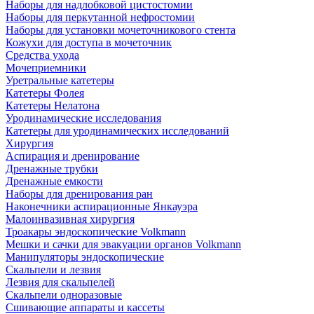
Наборы для надлобковой цистостомии
Наборы для перкутанной нефростомии
Наборы для установки мочеточникового стента
Кожухи для доступа в мочеточник
Средства ухода
Мочеприемники
Уретральные катетеры
Катетеры Фолея
Катетеры Нелатона
Уродинамические исследования
Катетеры для уродинамических исследований
Хирургия
Аспирация и дренирование
Дренажные трубки
Дренажные емкости
Наборы для дренирования ран
Наконечники аспирационные Янкауэра
Малоинвазивная хирургия
Троакары эндоскопические Volkmann
Мешки и сачки для эвакуации органов Volkmann
Манипуляторы эндоскопические
Скальпели и лезвия
Лезвия для скальпелей
Скальпели одноразовые
Сшивающие аппараты и кассеты