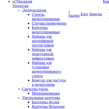
Как
Урология
Эндоурология
Блог
Бренды
Стенты
Акции
мочеточниковые
Струны проводники
Катетеры
мочеточниковые
Наборы для
надлобковой
цистостомии
Наборы для
перкутанной
нефростомии
Наборы для
установки
мочеточникового
стента
Кожухи для доступа
в мочеточник
Средства ухода
Мочеприемники
Уретральные катетеры
Катетеры Фолея
Катетеры Нелатона