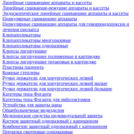
Линейные сшивающие аппараты и кассеты
Линейные сшивающе-режущие аппараты и кассеты
Эндоскопические линейные сшивающие аппараты и кассеты
Циркулярные сшивающие аппараты
Циркулярные сшивающие аппараты для геморроидопексии и
лечения пролапса
Клипаппликаторы
Клипаппликаторы многоразовые
Клипаппликаторы одноразовые
Клипсы лигирующие
Клипсы лигирующие полимерные в картридже
Клипсы лигирующие титановые в картридже
Пластины пациента
Кожные степлеры
Ручки держатели для хирургических лезвий
Ручки держатели для хирургических лезвий малые
Ручки держатели для хирургических лезвий большие
Катетеры типа Фогарти
Катетеры типа Фогарти для эмболэктомии
Устройства для защиты раны
Общебольничные медизделия
Медицинские средства индивидуальной защиты
Костюм защитный одноразовый с капюшоном
Комбинезон защитный одноразовый с капюшоном
Перчатки смотровые одноразовые