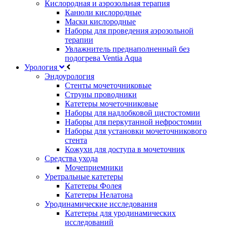
Кислородная и аэрозольная терапия
Канюли кислородные
Маски кислородные
Наборы для проведения аэрозольной
терапии
Увлажнитель преднаполненный без
подогрева Ventia Aqua
Урология
Эндоурология
Стенты мочеточниковые
Струны проводники
Катетеры мочеточниковые
Наборы для надлобковой цистостомии
Наборы для перкутанной нефростомии
Наборы для установки мочеточникового
стента
Кожухи для доступа в мочеточник
Средства ухода
Мочеприемники
Уретральные катетеры
Катетеры Фолея
Катетеры Нелатона
Уродинамические исследования
Катетеры для уродинамических
исследований