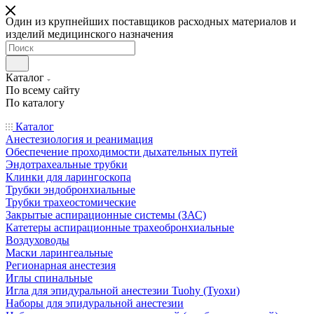
Один из крупнейших поставщиков расходных материалов и
изделий медицинского назначения
Каталог
По всему сайту
По каталогу
Каталог
Анестезиология и реанимация
Обеспечение проходимости дыхательных путей
Эндотрахеальные трубки
Клинки для ларингоскопа
Трубки эндобронхиальные
Трубки трахеостомические
Закрытые аспирационные системы (ЗАС)
Катетеры аспирационные трахеобронхиальные
Воздуховоды
Маски ларингеальные
Регионарная анестезия
Иглы спинальные
Игла для эпидуральной анестезии Tuohy (Туохи)
Наборы для эпидуральной анестезии