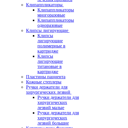
Клипаппликаторы
Клипаппликаторы
многоразовые
Клипаппликаторы
одноразовые
Клипсы лигирующие
Клипсы
лигирующие
полимерные в
картридже
Клипсы
лигирующие
титановые в
картридже
Пластины пациента
Кожные степлеры
Ручки держатели для
хирургических лезвий
Ручки держатели для
хирургических
лезвий малые
Ручки держатели для
хирургических
лезвий большие