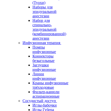
(Туохи)
Наборы для
эпидуральной
анестезии
Набор для
спинально-
эпидуральной
(комбинированной)
анестезии
Инфузионная терапия
Помпы
инфузионные
Коннекторы
безыгольные
Заглушки
инфузионные
Линии
инфузионные
Краны инфузионные
трёхходовые
Фильтр-канюли
аспирационные
Сосудистый доступ
Иглы-бабочки
Иглы Губера