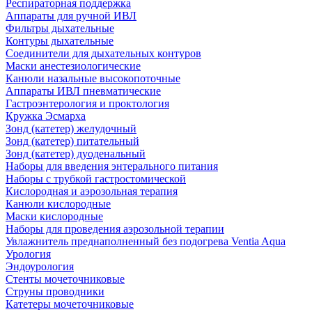
Респираторная поддержка
Аппараты для ручной ИВЛ
Фильтры дыхательные
Контуры дыхательные
Соединители для дыхательных контуров
Маски анестезиологические
Канюли назальные высокопоточные
Аппараты ИВЛ пневматические
Гастроэнтерология и проктология
Кружка Эсмарха
Зонд (катетер) желудочный
Зонд (катетер) питательный
Зонд (катетер) дуоденальный
Наборы для введения энтерального питания
Наборы с трубкой гастростомической
Кислородная и аэрозольная терапия
Канюли кислородные
Маски кислородные
Наборы для проведения аэрозольной терапии
Увлажнитель преднаполненный без подогрева Ventia Aqua
Урология
Эндоурология
Стенты мочеточниковые
Струны проводники
Катетеры мочеточниковые