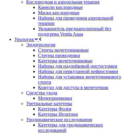
Кислородная и аэрозольная терапия
Канюли кислородные
Маски кислородные
Наборы для проведения аэрозольной
терапии
Увлажнитель преднаполненный без
подогрева Ventia Aqua
Урология
Эндоурология
Стенты мочеточниковые
Струны проводники
Катетеры мочеточниковые
Наборы для надлобковой цистостомии
Наборы для перкутанной нефростомии
Наборы для установки мочеточникового
стента
Кожухи для доступа в мочеточник
Средства ухода
Мочеприемники
Уретральные катетеры
Катетеры Фолея
Катетеры Нелатона
Уродинамические исследования
Катетеры для уродинамических
исследований