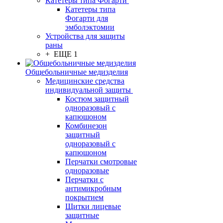
Катетеры типа Фогарти
Катетеры типа
Фогарти для
эмболэктомии
Устройства для защиты
раны
+ ЕЩЕ 1
Общебольничные медизделия
Медицинские средства
индивидуальной защиты
Костюм защитный
одноразовый с
капюшоном
Комбинезон
защитный
одноразовый с
капюшоном
Перчатки смотровые
одноразовые
Перчатки с
антимикробным
покрытием
Щитки лицевые
защитные