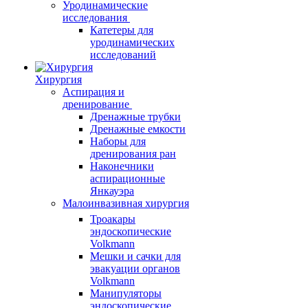
Уродинамические
исследования
Катетеры для
уродинамических
исследований
Хирургия
Аспирация и
дренирование
Дренажные трубки
Дренажные емкости
Наборы для
дренирования ран
Наконечники
аспирационные
Янкауэра
Малоинвазивная хирургия
Троакары
эндоскопические
Volkmann
Мешки и сачки для
эвакуации органов
Volkmann
Манипуляторы
эндоскопические