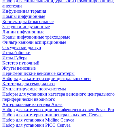
Набор для спинально-эпидуральной (комбинированной)
анестезии
Инфузионная терапия
Помпы инфузионные
Коннекторы безыгольные
Заглушки инфузионные
Линии инфузионные
Краны инфузионные трёхходовые
Фильтр-канюли аспирационные
Сосудистый доступ
Иглы-бабочки
Иглы Губера
Катетер пупочный
Жгуты венозные
Периферические венозные катетеры
Наборы для катетеризации центральных вен
Катетеры для гемодиализа
Имплантируемые порт‑системы
Наборы для установки катетера венозного центрального
периферически вводимого
Артериальные катетеры Arpea
Набор для катетеризации периферических вен Pevea Pro
Набор для катетеризации центральных вен Cenvea
Набор для установки Midline Cenvea
Набор для установки PICC Cenvea