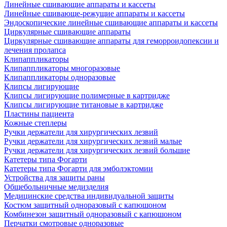
Линейные сшивающие аппараты и кассеты
Линейные сшивающе-режущие аппараты и кассеты
Эндоскопические линейные сшивающие аппараты и кассеты
Циркулярные сшивающие аппараты
Циркулярные сшивающие аппараты для геморроидопексии и
лечения пролапса
Клипаппликаторы
Клипаппликаторы многоразовые
Клипаппликаторы одноразовые
Клипсы лигирующие
Клипсы лигирующие полимерные в картридже
Клипсы лигирующие титановые в картридже
Пластины пациента
Кожные степлеры
Ручки держатели для хирургических лезвий
Ручки держатели для хирургических лезвий малые
Ручки держатели для хирургических лезвий большие
Катетеры типа Фогарти
Катетеры типа Фогарти для эмболэктомии
Устройства для защиты раны
Общебольничные медизделия
Медицинские средства индивидуальной защиты
Костюм защитный одноразовый с капюшоном
Комбинезон защитный одноразовый с капюшоном
Перчатки смотровые одноразовые