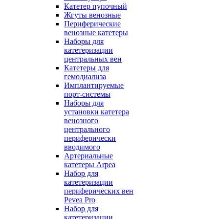
Катетер пупочный
Жгуты венозные
Периферические
венозные катетеры
Наборы для
катетеризации
центральных вен
Катетеры для
гемодиализа
Имплантируемые
порт‑системы
Наборы для
установки катетера
венозного
центрального
периферически
вводимого
Артериальные
катетеры Arpea
Набор для
катетеризации
периферических вен
Pevea Pro
Набор для
катетеризации