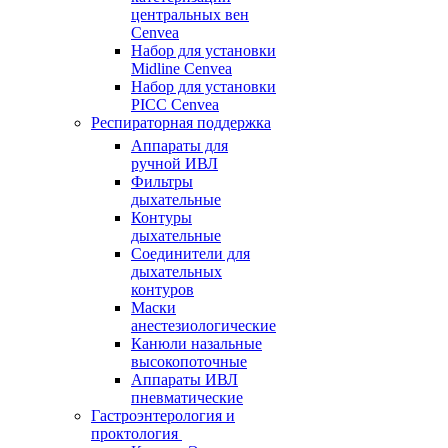
центральных вен
Cenvea
Набор для установки
Midline Cenvea
Набор для установки
PICC Cenvea
Респираторная поддержка
Аппараты для
ручной ИВЛ
Фильтры
дыхательные
Контуры
дыхательные
Соединители для
дыхательных
контуров
Маски
анестезиологические
Канюли назальные
высокопоточные
Аппараты ИВЛ
пневматические
Гастроэнтерология и
проктология