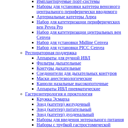
Имплантируемые порт‑системы
Наборы для установки катетера венозного
центрального периферически вводимого
Артериальные катетеры Arpea
Набор для катетеризации периферических
вен Pevea Pro
Набор для катетеризации центральных вен
Cenvea
Набор для установки Midline Cenvea
Набор для установки PICC Cenvea
Респираторная поддержка
Аппараты для ручной ИВЛ
Фильтры дыхательные
Контуры дыхательные
Соединители для дыхательных контуров
Маски анестезиологические
Канюли назальные высокопоточные
Аппараты ИВЛ пневматические
Гастроэнтерология и проктология
Кружка Эсмарха
Зонд (катетер) желудочный
Зонд (катетер) питательный
Зонд (катетер) дуоденальный
Наборы для введения энтерального питания
Наборы с трубкой гастростомической