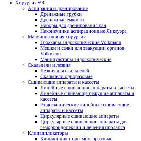
Хирургия
Аспирация и дренирование
Дренажные трубки
Дренажные емкости
Наборы для дренирования ран
Наконечники аспирационные Янкауэра
Малоинвазивная хирургия
Троакары эндоскопические Volkmann
Мешки и сачки для эвакуации органов
Volkmann
Манипуляторы эндоскопические
Скальпели и лезвия
Лезвия для скальпелей
Скальпели одноразовые
Сшивающие аппараты и кассеты
Линейные сшивающие аппараты и кассеты
Линейные сшивающе-режущие аппараты и
кассеты
Эндоскопические линейные сшивающие
аппараты и кассеты
Циркулярные сшивающие аппараты
Циркулярные сшивающие аппараты для
геморроидопексии и лечения пролапса
Клипаппликаторы
Клипаппликаторы многоразовые