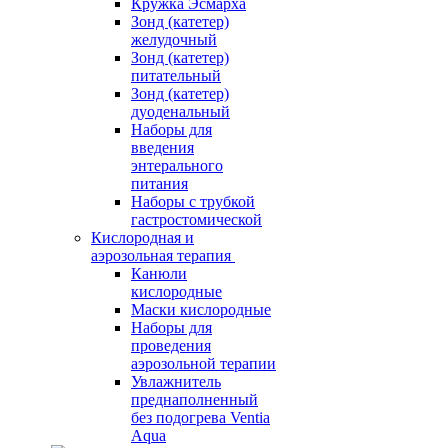
Кружка Эсмарха
Зонд (катетер)
желудочный
Зонд (катетер)
питательный
Зонд (катетер)
дуоденальный
Наборы для
введения
энтерального
питания
Наборы с трубкой
гастростомической
Кислородная и
аэрозольная терапия
Канюли
кислородные
Маски кислородные
Наборы для
проведения
аэрозольной терапии
Увлажнитель
преднаполненный
без подогрева Ventia
Aqua