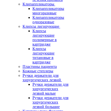
Клипаппликаторы
Клипаппликаторы
многоразовые
Клипаппликаторы
одноразовые
Клипсы лигирующие
Клипсы
лигирующие
полимерные в
картридже
Клипсы
лигирующие
титановые в
картридже
Пластины пациента
Кожные степлеры
Ручки держатели для
хирургических лезвий
Ручки держатели для
хирургических
лезвий малые
Ручки держатели для
хирургических
лезвий большие