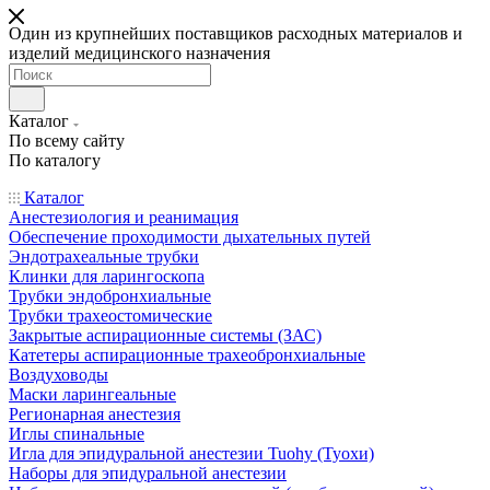
Один из крупнейших поставщиков расходных материалов и
изделий медицинского назначения
Каталог
По всему сайту
По каталогу
Каталог
Анестезиология и реанимация
Обеспечение проходимости дыхательных путей
Эндотрахеальные трубки
Клинки для ларингоскопа
Трубки эндобронхиальные
Трубки трахеостомические
Закрытые аспирационные системы (ЗАС)
Катетеры аспирационные трахеобронхиальные
Воздуховоды
Маски ларингеальные
Регионарная анестезия
Иглы спинальные
Игла для эпидуральной анестезии Tuohy (Туохи)
Наборы для эпидуральной анестезии