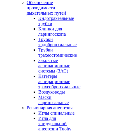
Обеспечение
проходимости
дыхательных путей
Эндотрахеальные
трубки
Клинки для
ларингоскопа
Трубки
эндобронхиальные
Трубки
трахеостомические
Закрытые
аспирационные
системы (ЗАС)
Катетеры
аспирационные
трахеобронхиальные
Воздуховоды
Маски
ларингеальные
Регионарная анестезия
Иглы спинальные
Игла для
эпидуральной
анестезии Tuohy