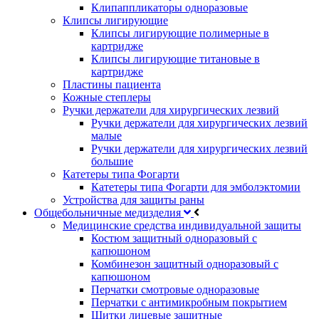
Клипаппликаторы одноразовые
Клипсы лигирующие
Клипсы лигирующие полимерные в
картридже
Клипсы лигирующие титановые в
картридже
Пластины пациента
Кожные степлеры
Ручки держатели для хирургических лезвий
Ручки держатели для хирургических лезвий
малые
Ручки держатели для хирургических лезвий
большие
Катетеры типа Фогарти
Катетеры типа Фогарти для эмболэктомии
Устройства для защиты раны
Общебольничные медизделия
Медицинские средства индивидуальной защиты
Костюм защитный одноразовый с
капюшоном
Комбинезон защитный одноразовый с
капюшоном
Перчатки смотровые одноразовые
Перчатки с антимикробным покрытием
Щитки лицевые защитные