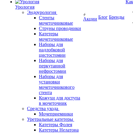
Как
Урология
Эндоурология
Блог
Бренды
Стенты
Акции
мочеточниковые
Струны проводники
Катетеры
мочеточниковые
Наборы для
надлобковой
цистостомии
Наборы для
перкутанной
нефростомии
Наборы для
установки
мочеточникового
стента
Кожухи для доступа
в мочеточник
Средства ухода
Мочеприемники
Уретральные катетеры
Катетеры Фолея
Катетеры Нелатона