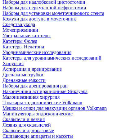
Наборы для надлобковой цистостомии
Наборы для перкутанной нефростомии
Наборы для установки мочеточникового стента
Кожухи для доступа в мочеточник
Средства ухода
Мочеприемники
Уретральные катетеры
Катетеры Фолея
Катетеры Нелатона
Уродинамические исследования
Катетеры для уродинамических исследований
Хирургия
Аспирация и дренирование
Дренажные трубки
Дренажные емкости
Наборы для дренирования ран
Наконечники аспирационные Янкауэра
Малоинвазивная хирургия
Троакары эндоскопические Volkmann
Мешки и сачки для эвакуации органов Volkmann
Манипуляторы эндоскопические
Скальпели и лезвия
Лезвия для скальпелей
Скальпели одноразовые
Сшивающие аппараты и кассеты