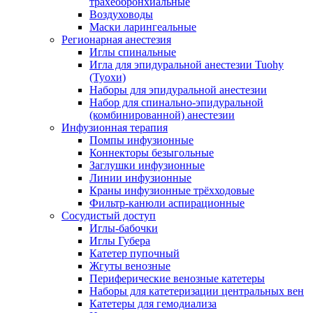
трахеобронхиальные
Воздуховоды
Маски ларингеальные
Регионарная анестезия
Иглы спинальные
Игла для эпидуральной анестезии Tuohy
(Туохи)
Наборы для эпидуральной анестезии
Набор для спинально-эпидуральной
(комбинированной) анестезии
Инфузионная терапия
Помпы инфузионные
Коннекторы безыгольные
Заглушки инфузионные
Линии инфузионные
Краны инфузионные трёхходовые
Фильтр-канюли аспирационные
Сосудистый доступ
Иглы-бабочки
Иглы Губера
Катетер пупочный
Жгуты венозные
Периферические венозные катетеры
Наборы для катетеризации центральных вен
Катетеры для гемодиализа