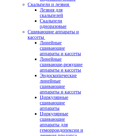
Скальпели и лезвия
Лезвия для
скальпелей
Скальпели
одноразовые
Сшивающие аппараты и
кассеты
Линейные
сшивающие
аппараты и кассеты
Линейные
сшивающе-режущие
аппараты и кассеты
Эндоскопические
линейные
сшивающие
аппараты и кассеты
Циркулярные
сшивающие
аппараты
Циркулярные
сшивающие
аппараты для
геморроидопексии и
лечения пролапса