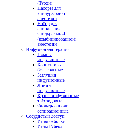
(Туохи)
Наборы для
эпидуральной
анестезии
Набор для
спинально-
эпидуральной
(комбинированной)
анестезии
Инфузионная терапия
Помпы
инфузионные
Коннекторы
безыгольные
Заглушки
инфузионные
Линии
инфузионные
Краны инфузионные
трёхходовые
Фильтр-канюли
аспирационные
Сосудистый доступ
Иглы-бабочки
Иглы Губера