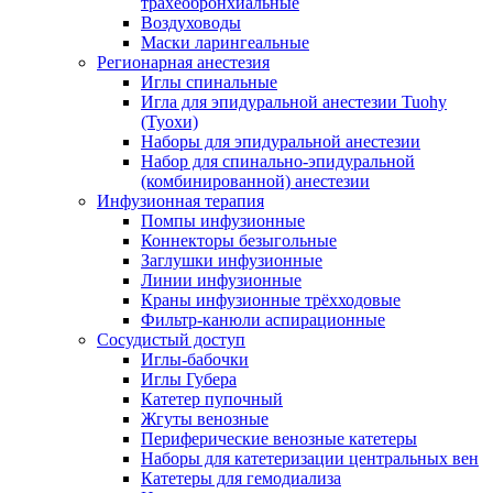
трахеобронхиальные
Воздуховоды
Маски ларингеальные
Регионарная анестезия
Иглы спинальные
Игла для эпидуральной анестезии Tuohy
(Туохи)
Наборы для эпидуральной анестезии
Набор для спинально-эпидуральной
(комбинированной) анестезии
Инфузионная терапия
Помпы инфузионные
Коннекторы безыгольные
Заглушки инфузионные
Линии инфузионные
Краны инфузионные трёхходовые
Фильтр-канюли аспирационные
Сосудистый доступ
Иглы-бабочки
Иглы Губера
Катетер пупочный
Жгуты венозные
Периферические венозные катетеры
Наборы для катетеризации центральных вен
Катетеры для гемодиализа