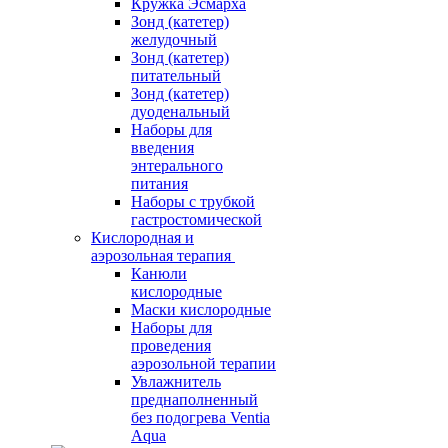
Кружка Эсмарха
Зонд (катетер)
желудочный
Зонд (катетер)
питательный
Зонд (катетер)
дуоденальный
Наборы для
введения
энтерального
питания
Наборы с трубкой
гастростомической
Кислородная и
аэрозольная терапия
Канюли
кислородные
Маски кислородные
Наборы для
проведения
аэрозольной терапии
Увлажнитель
преднаполненный
без подогрева Ventia
Aqua