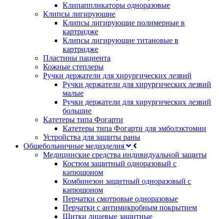
Клипаппликаторы одноразовые
Клипсы лигирующие
Клипсы лигирующие полимерные в
картридже
Клипсы лигирующие титановые в
картридже
Пластины пациента
Кожные степлеры
Ручки держатели для хирургических лезвий
Ручки держатели для хирургических лезвий
малые
Ручки держатели для хирургических лезвий
большие
Катетеры типа Фогарти
Катетеры типа Фогарти для эмболэктомии
Устройства для защиты раны
Общебольничные медизделия
Медицинские средства индивидуальной защиты
Костюм защитный одноразовый с
капюшоном
Комбинезон защитный одноразовый с
капюшоном
Перчатки смотровые одноразовые
Перчатки с антимикробным покрытием
Щитки лицевые защитные