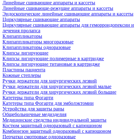
Линейные сшивающие аппараты и кассеты
Линейные сшивающе-режущие аппараты и кассеты
Эндоскопические линейные сшивающие аппараты и кассеты
Циркулярные сшивающие аппараты
Циркулярные сшивающие аппараты для геморроидопексии и
лечения пролапса
Клипаппликаторы
Клипаппликаторы многоразовые
Клипаппликаторы одноразовые
Клипсы лигирующие
Клипсы лигирующие полимерные в картридже
Клипсы лигирующие титановые в картридже
Пластины пациента
Кожные степлеры
Ручки держатели для хирургических лезвий
Ручки держатели для хирургических лезвий малые
Ручки держатели для хирургических лезвий большие
Катетеры типа Фогарти
Катетеры типа Фогарти для эмболэктомии
Устройства для защиты раны
Общебольничные медизделия
Медицинские средства индивидуальной защиты
Костюм защитный одноразовый с капюшоном
Комбинезон защитный одноразовый с капюшоном
Перчатки смотровые одноразовые