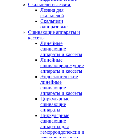
Скальпели и лезвия
Лезвия для
скальпелей
Скальпели
одноразовые
Сшивающие аппараты и
кассеты
Линейные
сшивающие
аппараты и кассеты
Линейные
сшивающе-режущие
аппараты и кассеты
Эндоскопические
линейные
сшивающие
аппараты и кассеты
Циркулярные
сшивающие
аппараты
Циркулярные
сшивающие
аппараты для
геморроидопексии и
лечения пролапса