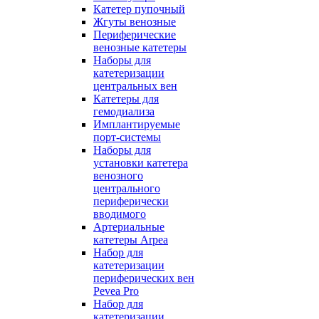
Катетер пупочный
Жгуты венозные
Периферические
венозные катетеры
Наборы для
катетеризации
центральных вен
Катетеры для
гемодиализа
Имплантируемые
порт‑системы
Наборы для
установки катетера
венозного
центрального
периферически
вводимого
Артериальные
катетеры Arpea
Набор для
катетеризации
периферических вен
Pevea Pro
Набор для
катетеризации