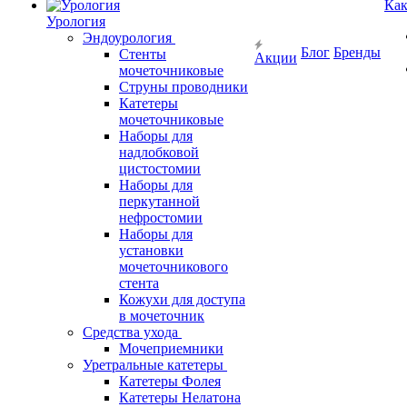
Как
Урология
Эндоурология
Блог
Бренды
Стенты
Акции
мочеточниковые
Струны проводники
Катетеры
мочеточниковые
Наборы для
надлобковой
цистостомии
Наборы для
перкутанной
нефростомии
Наборы для
установки
мочеточникового
стента
Кожухи для доступа
в мочеточник
Средства ухода
Мочеприемники
Уретральные катетеры
Катетеры Фолея
Катетеры Нелатона