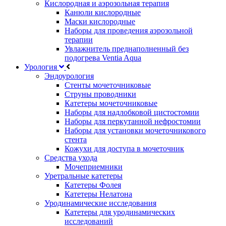
Кислородная и аэрозольная терапия
Канюли кислородные
Маски кислородные
Наборы для проведения аэрозольной
терапии
Увлажнитель преднаполненный без
подогрева Ventia Aqua
Урология
Эндоурология
Стенты мочеточниковые
Струны проводники
Катетеры мочеточниковые
Наборы для надлобковой цистостомии
Наборы для перкутанной нефростомии
Наборы для установки мочеточникового
стента
Кожухи для доступа в мочеточник
Средства ухода
Мочеприемники
Уретральные катетеры
Катетеры Фолея
Катетеры Нелатона
Уродинамические исследования
Катетеры для уродинамических
исследований