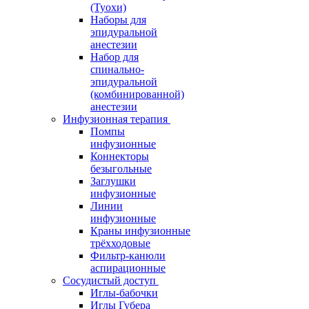
(Туохи)
Наборы для
эпидуральной
анестезии
Набор для
спинально-
эпидуральной
(комбинированной)
анестезии
Инфузионная терапия
Помпы
инфузионные
Коннекторы
безыгольные
Заглушки
инфузионные
Линии
инфузионные
Краны инфузионные
трёхходовые
Фильтр-канюли
аспирационные
Сосудистый доступ
Иглы-бабочки
Иглы Губера