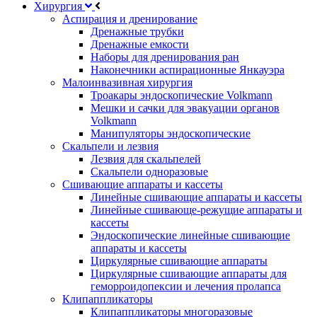
Хирургия
Аспирация и дренирование
Дренажные трубки
Дренажные емкости
Наборы для дренирования ран
Наконечники аспирационные Янкауэра
Малоинвазивная хирургия
Троакары эндоскопические Volkmann
Мешки и сачки для эвакуации органов
Volkmann
Манипуляторы эндоскопические
Скальпели и лезвия
Лезвия для скальпелей
Скальпели одноразовые
Сшивающие аппараты и кассеты
Линейные сшивающие аппараты и кассеты
Линейные сшивающе-режущие аппараты и
кассеты
Эндоскопические линейные сшивающие
аппараты и кассеты
Циркулярные сшивающие аппараты
Циркулярные сшивающие аппараты для
геморроидопексии и лечения пролапса
Клипаппликаторы
Клипаппликаторы многоразовые