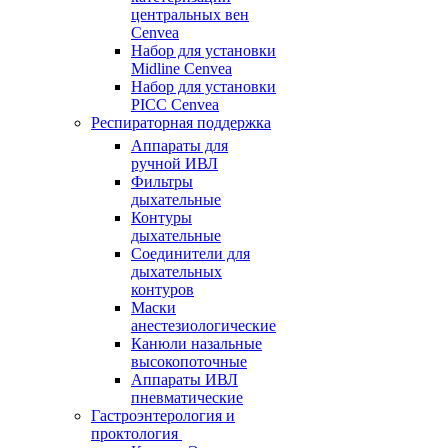
центральных вен
Cenvea
Набор для установки
Midline Cenvea
Набор для установки
PICC Cenvea
Респираторная поддержка
Аппараты для
ручной ИВЛ
Фильтры
дыхательные
Контуры
дыхательные
Соединители для
дыхательных
контуров
Маски
анестезиологические
Канюли назальные
высокопоточные
Аппараты ИВЛ
пневматические
Гастроэнтерология и
проктология