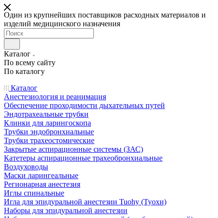
Один из крупнейших поставщиков расходных материалов и
изделий медицинского назначения
Каталог
По всему сайту
По каталогу
Каталог
Анестезиология и реанимация
Обеспечение проходимости дыхательных путей
Эндотрахеальные трубки
Клинки для ларингоскопа
Трубки эндобронхиальные
Трубки трахеостомические
Закрытые аспирационные системы (ЗАС)
Катетеры аспирационные трахеобронхиальные
Воздуховоды
Маски ларингеальные
Регионарная анестезия
Иглы спинальные
Игла для эпидуральной анестезии Tuohy (Туохи)
Наборы для эпидуральной анестезии