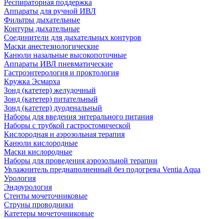
Респираторная поддержка
Аппараты для ручной ИВЛ
Фильтры дыхательные
Контуры дыхательные
Соединители для дыхательных контуров
Маски анестезиологические
Канюли назальные высокопоточные
Аппараты ИВЛ пневматические
Гастроэнтерология и проктология
Кружка Эсмарха
Зонд (катетер) желудочный
Зонд (катетер) питательный
Зонд (катетер) дуоденальный
Наборы для введения энтерального питания
Наборы с трубкой гастростомической
Кислородная и аэрозольная терапия
Канюли кислородные
Маски кислородные
Наборы для проведения аэрозольной терапии
Увлажнитель преднаполненный без подогрева Ventia Aqua
Урология
Эндоурология
Стенты мочеточниковые
Струны проводники
Катетеры мочеточниковые