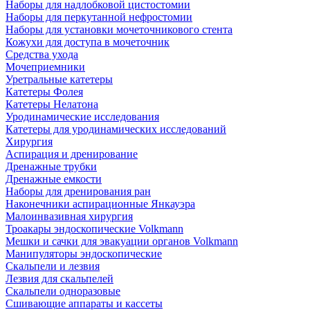
Наборы для надлобковой цистостомии
Наборы для перкутанной нефростомии
Наборы для установки мочеточникового стента
Кожухи для доступа в мочеточник
Средства ухода
Мочеприемники
Уретральные катетеры
Катетеры Фолея
Катетеры Нелатона
Уродинамические исследования
Катетеры для уродинамических исследований
Хирургия
Аспирация и дренирование
Дренажные трубки
Дренажные емкости
Наборы для дренирования ран
Наконечники аспирационные Янкауэра
Малоинвазивная хирургия
Троакары эндоскопические Volkmann
Мешки и сачки для эвакуации органов Volkmann
Манипуляторы эндоскопические
Скальпели и лезвия
Лезвия для скальпелей
Скальпели одноразовые
Сшивающие аппараты и кассеты