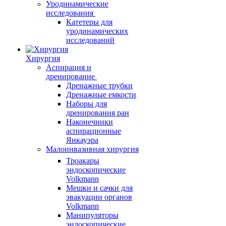
Уродинамические
исследования
Катетеры для
уродинамических
исследований
Хирургия
Аспирация и
дренирование
Дренажные трубки
Дренажные емкости
Наборы для
дренирования ран
Наконечники
аспирационные
Янкауэра
Малоинвазивная хирургия
Троакары
эндоскопические
Volkmann
Мешки и сачки для
эвакуации органов
Volkmann
Манипуляторы
эндоскопические