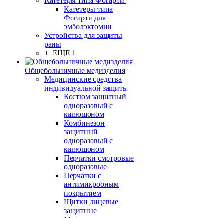
Катетеры типа Фогарти
Катетеры типа
Фогарти для
эмболэктомии
Устройства для защиты
раны
+ ЕЩЕ 1
Общебольничные медизделия
Медицинские средства
индивидуальной защиты
Костюм защитный
одноразовый с
капюшоном
Комбинезон
защитный
одноразовый с
капюшоном
Перчатки смотровые
одноразовые
Перчатки с
антимикробным
покрытием
Щитки лицевые
защитные