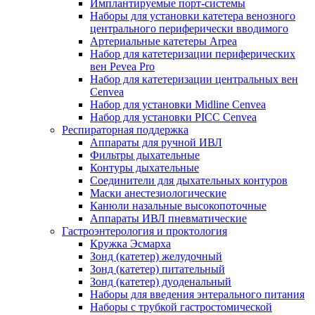
Имплантируемые порт‑системы
Наборы для установки катетера венозного
центрального периферически вводимого
Артериальные катетеры Arpea
Набор для катетеризации периферических
вен Pevea Pro
Набор для катетеризации центральных вен
Cenvea
Набор для установки Midline Cenvea
Набор для установки PICC Cenvea
Респираторная поддержка
Аппараты для ручной ИВЛ
Фильтры дыхательные
Контуры дыхательные
Соединители для дыхательных контуров
Маски анестезиологические
Канюли назальные высокопоточные
Аппараты ИВЛ пневматические
Гастроэнтерология и проктология
Кружка Эсмарха
Зонд (катетер) желудочный
Зонд (катетер) питательный
Зонд (катетер) дуоденальный
Наборы для введения энтерального питания
Наборы с трубкой гастростомической