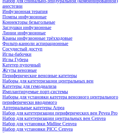
Набор для спинально-эпидуральной (комбинированной)
анестезии
Инфузионная терапия
Помпы инфузионные
Коннекторы безыгольные
Заглушки инфузионные
Линии инфузионные
Краны инфузионные трёхходовые
Фильтр-канюли аспирационные
Сосудистый доступ
Иглы-бабочки
Иглы Губера
Катетер пупочный
Жгуты венозные
Периферические венозные катетеры
Наборы для катетеризации центральных вен
Катетеры для гемодиализа
Имплантируемые порт‑системы
Наборы для установки катетера венозного центрального
периферически вводимого
Артериальные катетеры Arpea
Набор для катетеризации периферических вен Pevea Pro
Набор для катетеризации центральных вен Cenvea
Набор для установки Midline Cenvea
Набор для установки PICC Cenvea