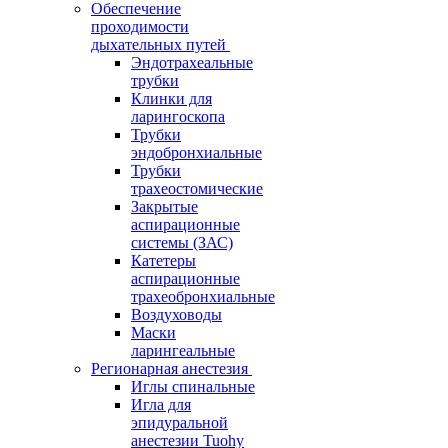
Обеспечение
проходимости
дыхательных путей
Эндотрахеальные
трубки
Клинки для
ларингоскопа
Трубки
эндобронхиальные
Трубки
трахеостомические
Закрытые
аспирационные
системы (ЗАС)
Катетеры
аспирационные
трахеобронхиальные
Воздуховоды
Маски
ларингеальные
Регионарная анестезия
Иглы спинальные
Игла для
эпидуральной
анестезии Tuohy