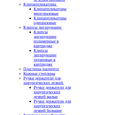
Клипаппликаторы
Клипаппликаторы
многоразовые
Клипаппликаторы
одноразовые
Клипсы лигирующие
Клипсы
лигирующие
полимерные в
картридже
Клипсы
лигирующие
титановые в
картридже
Пластины пациента
Кожные степлеры
Ручки держатели для
хирургических лезвий
Ручки держатели для
хирургических
лезвий малые
Ручки держатели для
хирургических
лезвий большие