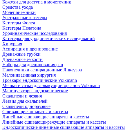
Кожухи для доступа в мочеточник
Средства ухода
Мочеприемники
Уретральные катетеры
Катетеры Фолея
Катетеры Нелатона
Уродинамические исследования
Катетеры для уродинамических исследований
Хирургия
Аспирация и дренирование
Дренажные трубки
Дренажные емкости
Наборы для дренирования ран
Наконечники аспирационные Янкауэра
Малоинвазивная хирургия
Троакары эндоскопические Volkmann
Мешки и сачки для эвакуации органов Volkmann
Манипуляторы эндоскопические
Скальпели и лезвия
Лезвия для скальпелей
Скальпели одноразовые
Сшивающие аппараты и кассеты
Линейные сшивающие аппараты и кассеты
Линейные сшивающе-режущие аппараты и кассеты
Эндоскопические линейные сшивающие аппараты и кассеты