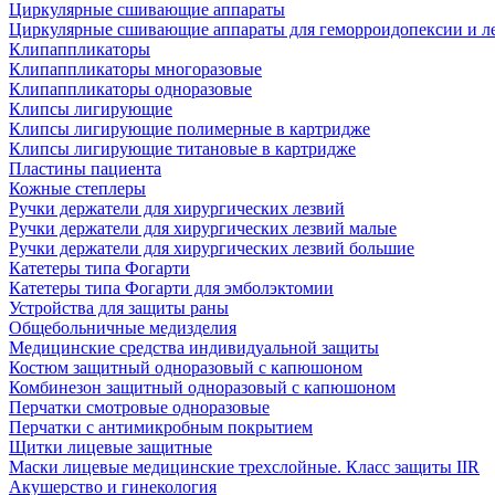
Циркулярные сшивающие аппараты
Циркулярные сшивающие аппараты для геморроидопексии и ле
Клипаппликаторы
Клипаппликаторы многоразовые
Клипаппликаторы одноразовые
Клипсы лигирующие
Клипсы лигирующие полимерные в картридже
Клипсы лигирующие титановые в картридже
Пластины пациента
Кожные степлеры
Ручки держатели для хирургических лезвий
Ручки держатели для хирургических лезвий малые
Ручки держатели для хирургических лезвий большие
Катетеры типа Фогарти
Катетеры типа Фогарти для эмболэктомии
Устройства для защиты раны
Общебольничные медизделия
Медицинские средства индивидуальной защиты
Костюм защитный одноразовый с капюшоном
Комбинезон защитный одноразовый с капюшоном
Перчатки смотровые одноразовые
Перчатки с антимикробным покрытием
Щитки лицевые защитные
Маски лицевые медицинские трехслойные. Класс защиты IIR
Акушерство и гинекология