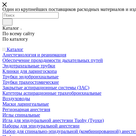
Один из крупнейших поставщиков расходных материалов и из
Каталог
По всему сайту
По каталогу
Каталог
Анестезиология и реанимация
Обеспечение проходимости дыхательных путей
Эндотрахеальные трубки
Клинки для ларингоскопа
Трубки эндобронхиальные
Трубки трахеостомические
Закрытые аспирационные системы (ЗАС)
Катетеры аспирационные трахеобронхиальные
Воздуховоды
Маски ларингеальные
Регионарная анестезия
Иглы спинальные
Игла для эпидуральной анестезии Tuohy (Туохи)
Наборы для эпидуральной анестезии
Набор для спинально-эпидуральной (комбинированной) анесте