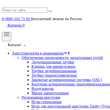
8 (800) 101 71 05
Бесплатный звонок по России
Корзина
0
Каталог
Анестезиология и реанимация
Обеспечение проходимости дыхательных путей
Эндотрахеальные трубки
Клинки для ларингоскопа
Трубки эндобронхиальные
Трубки трахеостомические
Закрытые аспирационные системы (ЗАС)
Катетеры аспирационные трахеобронхиальны
Воздуховоды
Маски ларингеальные
Регионарная анестезия
Иглы спинальные
Игла для эпидуральной анестезии Tuohy (Туох