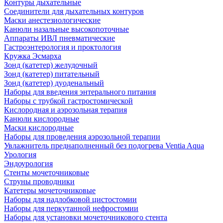
Контуры дыхательные
Соединители для дыхательных контуров
Маски анестезиологические
Канюли назальные высокопоточные
Аппараты ИВЛ пневматические
Гастроэнтерология и проктология
Кружка Эсмарха
Зонд (катетер) желудочный
Зонд (катетер) питательный
Зонд (катетер) дуоденальный
Наборы для введения энтерального питания
Наборы с трубкой гастростомической
Кислородная и аэрозольная терапия
Канюли кислородные
Маски кислородные
Наборы для проведения аэрозольной терапии
Увлажнитель преднаполненный без подогрева Ventia Aqua
Урология
Эндоурология
Стенты мочеточниковые
Струны проводники
Катетеры мочеточниковые
Наборы для надлобковой цистостомии
Наборы для перкутанной нефростомии
Наборы для установки мочеточникового стента