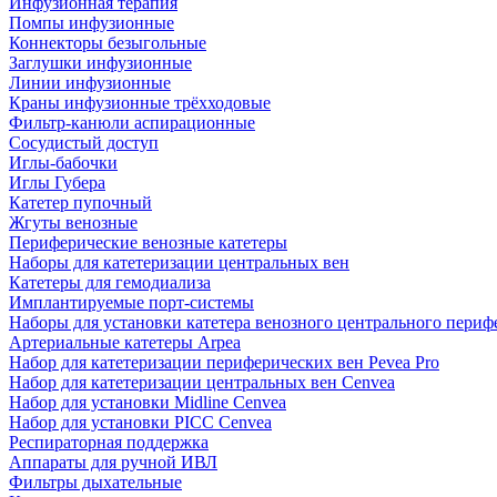
Инфузионная терапия
Помпы инфузионные
Коннекторы безыгольные
Заглушки инфузионные
Линии инфузионные
Краны инфузионные трёхходовые
Фильтр-канюли аспирационные
Сосудистый доступ
Иглы-бабочки
Иглы Губера
Катетер пупочный
Жгуты венозные
Периферические венозные катетеры
Наборы для катетеризации центральных вен
Катетеры для гемодиализа
Имплантируемые порт‑системы
Наборы для установки катетера венозного центрального пери
Артериальные катетеры Arpea
Набор для катетеризации периферических вен Pevea Pro
Набор для катетеризации центральных вен Cenvea
Набор для установки Midline Cenvea
Набор для установки PICC Cenvea
Респираторная поддержка
Аппараты для ручной ИВЛ
Фильтры дыхательные