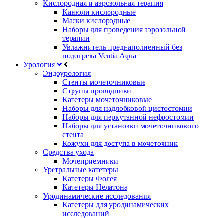
Кислородная и аэрозольная терапия
Канюли кислородные
Маски кислородные
Наборы для проведения аэрозольной
терапии
Увлажнитель преднаполненный без
подогрева Ventia Aqua
Урология
Эндоурология
Стенты мочеточниковые
Струны проводники
Катетеры мочеточниковые
Наборы для надлобковой цистостомии
Наборы для перкутанной нефростомии
Наборы для установки мочеточникового
стента
Кожухи для доступа в мочеточник
Средства ухода
Мочеприемники
Уретральные катетеры
Катетеры Фолея
Катетеры Нелатона
Уродинамические исследования
Катетеры для уродинамических
исследований