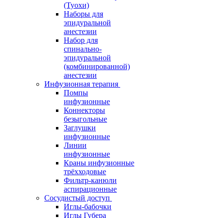
(Туохи)
Наборы для
эпидуральной
анестезии
Набор для
спинально-
эпидуральной
(комбинированной)
анестезии
Инфузионная терапия
Помпы
инфузионные
Коннекторы
безыгольные
Заглушки
инфузионные
Линии
инфузионные
Краны инфузионные
трёхходовые
Фильтр-канюли
аспирационные
Сосудистый доступ
Иглы-бабочки
Иглы Губера