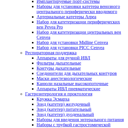
Имплантируемые порт‑системы
Наборы для установки катетера венозного
центрального периферически вводимого
Артериальные катетеры Arpea
Набор для катетеризации периферических
вен Pevea Pro
Набор для катетеризации центральных вен
Cenvea
Набор для установки Midline Cenvea
Набор для установки PICC Cenvea
Респираторная поддержка
Аппараты для ручной ИВЛ
Фильтры дыхательные
Контуры дыхательные
Соединители для дыхательных контуров
Маски анестезиологические
Канюли назальные высокопоточные
Аппараты ИВЛ пневматические
Гастроэнтерология и проктология
Кружка Эсмарха
Зонд (катетер) желудочный
Зонд (катетер) питательный
Зонд (катетер) дуоденальный
Наборы для введения энтерального питания
Наборы с трубкой гастростомической