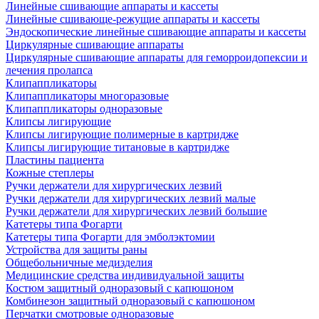
Линейные сшивающие аппараты и кассеты
Линейные сшивающе-режущие аппараты и кассеты
Эндоскопические линейные сшивающие аппараты и кассеты
Циркулярные сшивающие аппараты
Циркулярные сшивающие аппараты для геморроидопексии и
лечения пролапса
Клипаппликаторы
Клипаппликаторы многоразовые
Клипаппликаторы одноразовые
Клипсы лигирующие
Клипсы лигирующие полимерные в картридже
Клипсы лигирующие титановые в картридже
Пластины пациента
Кожные степлеры
Ручки держатели для хирургических лезвий
Ручки держатели для хирургических лезвий малые
Ручки держатели для хирургических лезвий большие
Катетеры типа Фогарти
Катетеры типа Фогарти для эмболэктомии
Устройства для защиты раны
Общебольничные медизделия
Медицинские средства индивидуальной защиты
Костюм защитный одноразовый с капюшоном
Комбинезон защитный одноразовый с капюшоном
Перчатки смотровые одноразовые