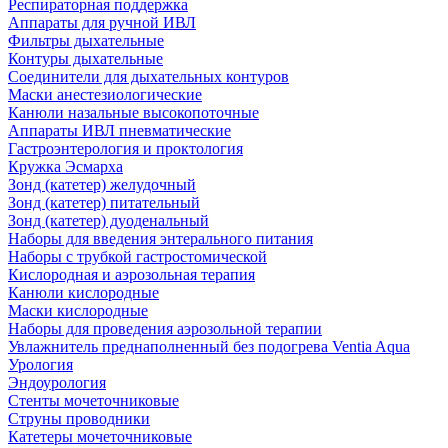
Респираторная поддержка
Аппараты для ручной ИВЛ
Фильтры дыхательные
Контуры дыхательные
Соединители для дыхательных контуров
Маски анестезиологические
Канюли назальные высокопоточные
Аппараты ИВЛ пневматические
Гастроэнтерология и проктология
Кружка Эсмарха
Зонд (катетер) желудочный
Зонд (катетер) питательный
Зонд (катетер) дуоденальный
Наборы для введения энтерального питания
Наборы с трубкой гастростомической
Кислородная и аэрозольная терапия
Канюли кислородные
Маски кислородные
Наборы для проведения аэрозольной терапии
Увлажнитель преднаполненный без подогрева Ventia Aqua
Урология
Эндоурология
Стенты мочеточниковые
Струны проводники
Катетеры мочеточниковые