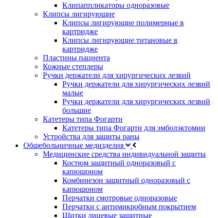
Клипаппликаторы одноразовые
Клипсы лигирующие
Клипсы лигирующие полимерные в
картридже
Клипсы лигирующие титановые в
картридже
Пластины пациента
Кожные степлеры
Ручки держатели для хирургических лезвий
Ручки держатели для хирургических лезвий
малые
Ручки держатели для хирургических лезвий
большие
Катетеры типа Фогарти
Катетеры типа Фогарти для эмболэктомии
Устройства для защиты раны
Общебольничные медизделия
Медицинские средства индивидуальной защиты
Костюм защитный одноразовый с
капюшоном
Комбинезон защитный одноразовый с
капюшоном
Перчатки смотровые одноразовые
Перчатки с антимикробным покрытием
Щитки лицевые защитные