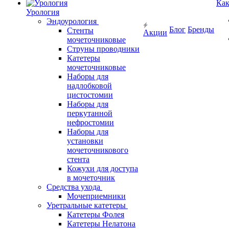
Как
Урология
Эндоурология
Блог
Бренды
Стенты
Акции
мочеточниковые
Струны проводники
Катетеры
мочеточниковые
Наборы для
надлобковой
цистостомии
Наборы для
перкутанной
нефростомии
Наборы для
установки
мочеточникового
стента
Кожухи для доступа
в мочеточник
Средства ухода
Мочеприемники
Уретральные катетеры
Катетеры Фолея
Катетеры Нелатона