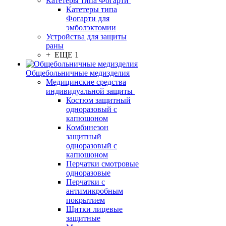
Катетеры типа Фогарти
Катетеры типа
Фогарти для
эмболэктомии
Устройства для защиты
раны
+ ЕЩЕ 1
Общебольничные медизделия
Медицинские средства
индивидуальной защиты
Костюм защитный
одноразовый с
капюшоном
Комбинезон
защитный
одноразовый с
капюшоном
Перчатки смотровые
одноразовые
Перчатки с
антимикробным
покрытием
Щитки лицевые
защитные