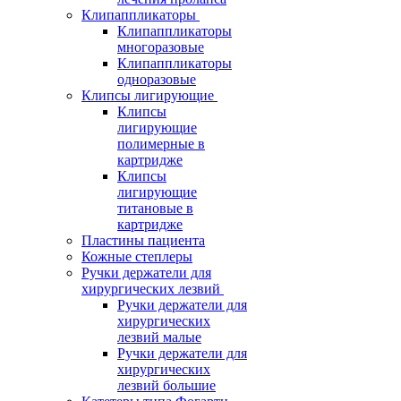
Клипаппликаторы
Клипаппликаторы
многоразовые
Клипаппликаторы
одноразовые
Клипсы лигирующие
Клипсы
лигирующие
полимерные в
картридже
Клипсы
лигирующие
титановые в
картридже
Пластины пациента
Кожные степлеры
Ручки держатели для
хирургических лезвий
Ручки держатели для
хирургических
лезвий малые
Ручки держатели для
хирургических
лезвий большие