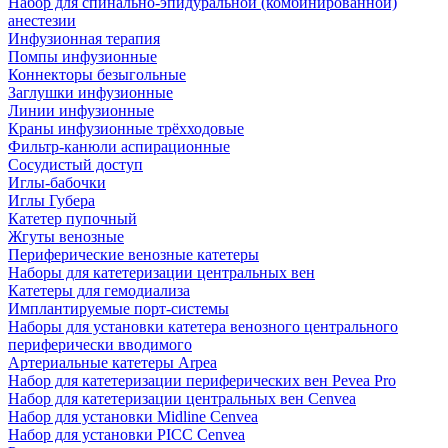
Набор для спинально-эпидуральной (комбинированной)
анестезии
Инфузионная терапия
Помпы инфузионные
Коннекторы безыгольные
Заглушки инфузионные
Линии инфузионные
Краны инфузионные трёхходовые
Фильтр-канюли аспирационные
Сосудистый доступ
Иглы-бабочки
Иглы Губера
Катетер пупочный
Жгуты венозные
Периферические венозные катетеры
Наборы для катетеризации центральных вен
Катетеры для гемодиализа
Имплантируемые порт‑системы
Наборы для установки катетера венозного центрального
периферически вводимого
Артериальные катетеры Arpea
Набор для катетеризации периферических вен Pevea Pro
Набор для катетеризации центральных вен Cenvea
Набор для установки Midline Cenvea
Набор для установки PICC Cenvea