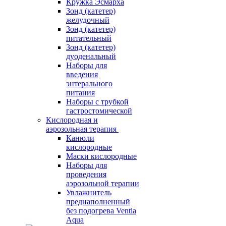
Кружка Эсмарха
Зонд (катетер)
желудочный
Зонд (катетер)
питательный
Зонд (катетер)
дуоденальный
Наборы для
введения
энтерального
питания
Наборы с трубкой
гастростомической
Кислородная и
аэрозольная терапия
Канюли
кислородные
Маски кислородные
Наборы для
проведения
аэрозольной терапии
Увлажнитель
преднаполненный
без подогрева Ventia
Aqua