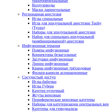
трахеобронхиальные
Воздуховоды
Маски ларингеальные
Регионарная анестезия
Иглы спинальные
Игла для эпидуральной анестезии Tuohy
(Туохи)
Наборы для эпидуральной анестезии
Набор для спинально-эпидуральной
(комбинированной) анестезии
Инфузионная терапия
Помпы инфузионные
Коннекторы безыгольные
Заглушки инфузионные
Линии инфузионные
Краны инфузионные трёхходовые
Фильтр-канюли аспирационные
Сосудистый доступ
Иглы-бабочки
Иглы Губера
Катетер пупочный
Жгуты венозные
Периферические венозные катетеры
Наборы для катетеризации центральных вен
Катетеры для гемодиализа