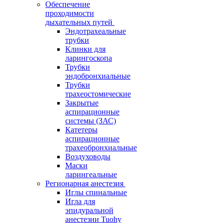
Обеспечение
проходимости
дыхательных путей
Эндотрахеальные
трубки
Клинки для
ларингоскопа
Трубки
эндобронхиальные
Трубки
трахеостомические
Закрытые
аспирационные
системы (ЗАС)
Катетеры
аспирационные
трахеобронхиальные
Воздуховоды
Маски
ларингеальные
Регионарная анестезия
Иглы спинальные
Игла для
эпидуральной
анестезии Tuohy