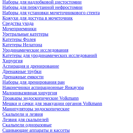
Наборы для надлобковой цистостомии
Наборы для перкутанной нефростомии
Наборы для установки мочеточникового стента
Кожухи для доступа в мочеточник
Средства ухода
Мочеприемники
Уретральные катетеры
Катетеры Фолея
Катетеры Нелатона
Уродинамические исследования
Катетеры для уродинамических исследований
Хирургия
Аспирация и дренирование
Дренажные трубки
Дренажные емкости
Наборы для дренирования ран
Наконечники аспирационные Янкауэра
Малоинвазивная хирургия
Троакары эндоскопические Volkmann
Мешки и сачки для эвакуации органов Volkmann
Манипуляторы эндоскопические
Скальпели и лезвия
Лезвия для скальпелей
Скальпели одноразовые
Сшивающие аппараты и кассеты