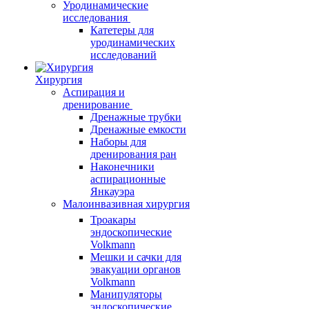
Уродинамические
исследования
Катетеры для
уродинамических
исследований
Хирургия
Аспирация и
дренирование
Дренажные трубки
Дренажные емкости
Наборы для
дренирования ран
Наконечники
аспирационные
Янкауэра
Малоинвазивная хирургия
Троакары
эндоскопические
Volkmann
Мешки и сачки для
эвакуации органов
Volkmann
Манипуляторы
эндоскопические