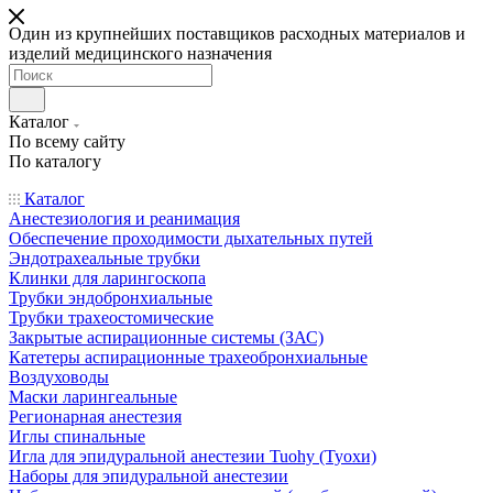
Один из крупнейших поставщиков расходных материалов и
изделий медицинского назначения
Каталог
По всему сайту
По каталогу
Каталог
Анестезиология и реанимация
Обеспечение проходимости дыхательных путей
Эндотрахеальные трубки
Клинки для ларингоскопа
Трубки эндобронхиальные
Трубки трахеостомические
Закрытые аспирационные системы (ЗАС)
Катетеры аспирационные трахеобронхиальные
Воздуховоды
Маски ларингеальные
Регионарная анестезия
Иглы спинальные
Игла для эпидуральной анестезии Tuohy (Туохи)
Наборы для эпидуральной анестезии