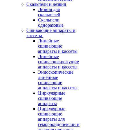
Скальпели и лезвия
Лезвия для
скальпелей
Скальпели
одноразовые
Сшивающие аппараты и
кассеты
Линейные
сшивающие
аппараты и кассеты
Линейные
сшивающе-режущие
аппараты и кассеты
Эндоскопические
линейные
сшивающие
аппараты и кассеты
Циркулярные
сшивающие
аппараты
Циркулярные
сшивающие
аппараты для
геморроидопексии и
лечения пролапса