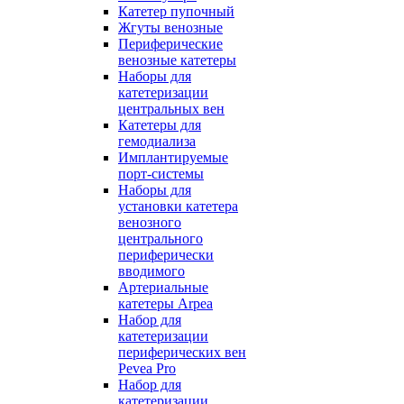
Катетер пупочный
Жгуты венозные
Периферические
венозные катетеры
Наборы для
катетеризации
центральных вен
Катетеры для
гемодиализа
Имплантируемые
порт‑системы
Наборы для
установки катетера
венозного
центрального
периферически
вводимого
Артериальные
катетеры Arpea
Набор для
катетеризации
периферических вен
Pevea Pro
Набор для
катетеризации