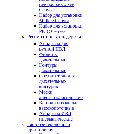
центральных вен
Cenvea
Набор для установки
Midline Cenvea
Набор для установки
PICC Cenvea
Респираторная поддержка
Аппараты для
ручной ИВЛ
Фильтры
дыхательные
Контуры
дыхательные
Соединители для
дыхательных
контуров
Маски
анестезиологические
Канюли назальные
высокопоточные
Аппараты ИВЛ
пневматические
Гастроэнтерология и
проктология