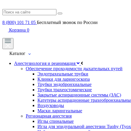
8 (800) 101 71 05
Бесплатный звонок по России
Корзина
0
Каталог
Анестезиология и реанимация
Обеспечение проходимости дыхательных путей
Эндотрахеальные трубки
Клинки для ларингоскопа
Трубки эндобронхиальные
Трубки трахеостомические
Закрытые аспирационные системы (ЗАС)
Катетеры аспирационные трахеобронхиальны
Воздуховоды
Маски ларингеальные
Регионарная анестезия
Иглы спинальные
Игла для эпидуральной анестезии Tuohy (Туох