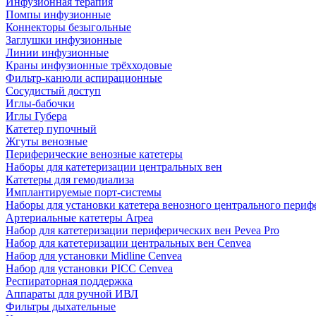
Инфузионная терапия
Помпы инфузионные
Коннекторы безыгольные
Заглушки инфузионные
Линии инфузионные
Краны инфузионные трёхходовые
Фильтр-канюли аспирационные
Сосудистый доступ
Иглы-бабочки
Иглы Губера
Катетер пупочный
Жгуты венозные
Периферические венозные катетеры
Наборы для катетеризации центральных вен
Катетеры для гемодиализа
Имплантируемые порт‑системы
Наборы для установки катетера венозного центрального пери
Артериальные катетеры Arpea
Набор для катетеризации периферических вен Pevea Pro
Набор для катетеризации центральных вен Cenvea
Набор для установки Midline Cenvea
Набор для установки PICC Cenvea
Респираторная поддержка
Аппараты для ручной ИВЛ
Фильтры дыхательные