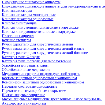
Циркулярные сшивающие аппараты
Циркулярные сшивающие аппараты для геморроидопексии и ле
Клипаппликаторы
Клипаппликаторы многоразовые
Клипаппликаторы одноразовые
Клипсы лигирующие
Клипсы лигирующие полимерные в картридже
Клипсы лигирующие титановые в картридже
Пластины пациента
Кожные степлеры
Ручки держатели для хирургических лезвий
Ручки держатели для хирургических лезвий малые
Ручки держатели для хирургических лезвий большие
Катетеры типа Фогарти
Катетеры типа Фогарти для эмболэктомии
Устройства для защиты раны
Общебольничные медизделия
Медицинские средства индивидуальной защиты
Костюм защитный одноразовый с капюшоном
Комбинезон защитный одноразовый с капюшоном
Перчатки смотровые одноразовые
Перчатки с антимикробным покрытием
Щитки лицевые защитные
Маски лицевые медицинские трехслойные. Класс защиты IIR
Акушерство и гинекология