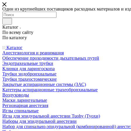
Один из крупнейших поставщиков расходных материалов и из
Каталог
По всему сайту
По каталогу
Каталог
Анестезиология и реанимация
Обеспечение проходимости дыхательных путей
Эндотрахеальные трубки
Клинки для ларингоскопа
Трубки эндобронхиальные
Трубки трахеостомические
Закрытые аспирационные системы (ЗАС)
Катетеры аспирационные трахеобронхиальные
Воздуховоды
Маски ларингеальные
Регионарная анестезия
Иглы спинальные
Игла для эпидуральной анестезии Tuohy (Туохи)
Наборы для эпидуральной анестезии
Набор для спинально-эпидуральной (комбинированной) анесте