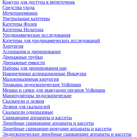
Кожухи для доступа в мочеточник
Средства ухода
Мочеприемники
Уретральные катетеры
Катетеры Фолея
Катетеры Нелатона
Уродинамические исследования
Катетеры для уродинамических исследований
Хирургия
Аспирация и дренирование
Дренажные трубки
Дренажные емкости
Наборы для дренирования ран
Наконечники аспирационные Янкауэра
Малоинвазивная хирургия
Троакары эндоскопические Volkmann
Мешки и сачки для эвакуации органов Volkmann
Манипуляторы эндоскопические
Скальпели и лезвия
Лезвия для скальпелей
Скальпели одноразовые
Сшивающие аппараты и кассеты
Линейные сшивающие аппараты и кассеты
Линейные сшивающе-режущие аппараты и кассеты
Эндоскопические линейные сшивающие аппараты и кассеты