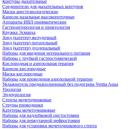
Контуры дыхательные
Соединители для дыхательных контуров
Маски анестезиологические
Канюли назальные высокопоточные
Аппараты ИВЛ пневматические
Гастроэнтерология и проктология
Кружка Эсмарха
Зонд (катетер) желудочный
Зонд (катетер) питательный
Зонд (катетер) дуоденальный
Наборы для введения энтерального питания
Наборы с трубкой гастростомической
Кислородная и аэрозольная терапия
Канюли кислородные
Маски кислородные
Наборы для проведения аэрозольной терапии
Увлажнитель преднаполненный без подогрева Ventia Aqua
Урология
Эндоурология
Стенты мочеточниковые
Струны проводники
Катетеры мочеточниковые
Наборы для надлобковой цистостомии
Наборы для перкутанной нефростомии
Наборы для установки мочеточникового стента